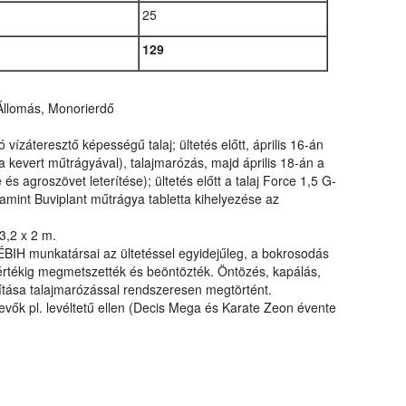
25
129
Állomás, Monorierdő
vízáteresztő képességű talaj; ültetés előtt, április 16-án
a kevert műtrágyával), talajmarózás, majd április 18-án a
 és agroszövet leterítése); ültetés előtt a talaj Force 1,5 G-
alamint Buviplant műtrágya tabletta kihelyezése az
 3,2 x 2 m.
ÉBIH munkatársai az ültetéssel egyidejűleg, a bokrosodás
rtékig megmetszették és beöntözték. Öntözés, kapálás,
zítása talajmarózással rendszeresen megtörtént.
vők pl. levéltetű ellen (Decis Mega és Karate Zeon évente