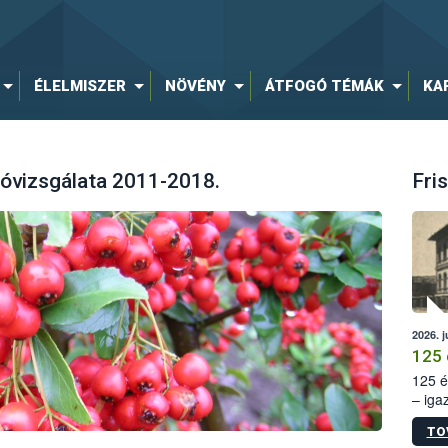
ÉLELMISZER
NÖVÉNY
ÁTFOGÓ TÉMÁK
KA
tóvizsgálata 2011-2018.
Fris
2026. j
125 
125 é
– iga
állam
TO
15. sz