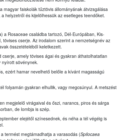
 magyar faiskolák tűztövis állományának átvizsgálása
 helyzetről és kijelölhessük az esetleges teendőket.
a) a Rosaceae családba tartozó, Dél-Európában, Kis-
 tövises cserje. Az irodalom szerint a nemzetségnév az
avak összetételéből keletkezett.
 cserje, amely tövises ágai és gyakran áthatolhatatlan
y nyírott sövénynek.
ős, ezért hamar nevelhető belőle a kívánt magasságú
 tél folyamán gyakran elhullik, vagy megcsúnyul. A metszést
 megjelelő virágaival és őszi, narancs, piros és sárga
orban, de lombja is szép.
eptember elejétől színesednek, és néha a tél végéig is
l.
s a termést megtámadhatja a varasodás (
Spilocaea