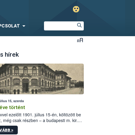
PCSOLAT
s hírek
úlius 15, szerda
éve történt
vvel ezelőtt 1901. július 15-én, költözött be
z, még csak részben – a budapesti m. kir.
i vetőmagvizsgáló állomás a Kis Rókus utca
VÁBB >
ám alatti, Czigler Győző által tervezett új