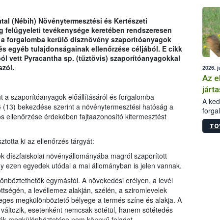
épüle
atal (Nébih) Növénytermesztési és Kertészeti
 felügyeleti tevékenysége keretében rendszeresen
 a forgalomba kerülő dísznövény szaporítóanyagok
és egyéb tulajdonságainak ellenőrzése céljából. E cikk
ól vett Pyracantha sp. (tűztövis) szaporítóanyagokkal
szól.
2026. j
Az e
járta
nt a szaporítóanyagok előállításáról és forgalomba
A kedv
. § (13) bekezdése szerint a növénytermesztési hatóság a
forga
s ellenőrzése érdekében fajtaazonosító kitermesztést
Korm.
TO
sérül
felme
totta ki az ellenőrzés tárgyát:
veszé
k díszfaiskolai növényállományába magról szaporított
Ezen 
hogy ezen egyedek utódai a mai állományban is jelen vannak.
vonni
jártas
lönböztethetők egymástól. A növekedési erélyen, a levél
tségén, a levéllemez alakján, szélén, a sziromlevelek
ődleges megkülönböztető bélyege a termés színe és alakja. A
 változik, esetenként nemcsak sötétül, hanem sötétedés
ajták megkülönböztetése nem könnyű feladat.