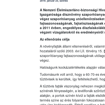
2019. január 23, szerda
A Nemzeti Élelmiszerlánc-biztonsági Hiv
Igazgatósága dísznövény szaporítóanyag
végez szaporítóanyag utóellenőrzéseket
fajtaazonosságának, fajtatisztaságának 
a 2011 évben, engedélyes díszfaiskolákb
végzett vizsgálatokról és eredményeiről 
Az ellenőrzés célja
A növényfajták állami elismeréséről, valami
hozataláról szóló 2003. évi LII. törvény 15
szaporítóanyag fajtaazonosságának utólago
végez.
Hatóságunk kockázatértékelés alapján válasz
Tudomásunk volt arról, hogy a 60-70-es éve
tűztövisek is kerültek, így feltételezhető, 
A tűztövis fajták viszonylag nehezen megkü
színének fényességén, a levélfonák szőrözöt
alakján, a portok színén kívül a fajták els
termés színe az érés folyamán fokozatosan
után újra kivilágosodik. Ebből eredően a f