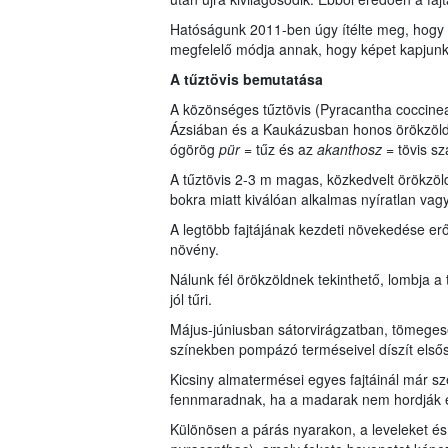
Hatóságunk 2011-ben úgy ítélte meg, hogy a
megfelelő módja annak, hogy képet kapjunk a
A tűztövis bemutatása
A közönséges tűztövis (Pyracantha coccine
Ázsiában és a Kaukázusban honos örökzöld,
ógörög
pür
= tűz és az
akanthosz
= tövis sz
A tűztövis 2-3 m magas, közkedvelt örökzöld
bokra miatt kiválóan alkalmas nyíratlan vag
A legtöbb fajtájának kezdeti növekedése er
növény.
Nálunk fél örökzöldnek tekinthető, lombja a
jól tűri.
Május-júniusban sátorvirágzatban, tömegesen
színekben pompázó terméseivel díszít elsős
Kicsiny almatermései egyes fajtáinál már sz
fennmaradnak, ha a madarak nem hordják e
Különösen a párás nyarakon, a leveleket é