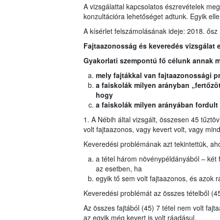
A vizsgálattal kapcsolatos észrevételek me
konzultációra lehetőséget adtunk. Egyik elle
A kísérlet felszámolásának ideje: 2018. ősz
Fajtaazonosság és keveredés vizsgálat 
Gyakorlati szempontú fő célunk annak m
mely fajtákkal van fajtaazonossági p
a faiskolák milyen arányban „fertőz
hogy
a faiskolák milyen arányában fordult 
1. A Nébih által vizsgált, összesen 45 tűztöv
volt fajtaazonos, vagy kevert volt, vagy mind
Keveredési problémának azt tekintettük, aho
a tétel három növénypéldányából – két f
az esetben, ha
egyik tő sem volt fajtaazonos, és azok r
Keveredési problémát az összes tételből (45
Az összes fajtából (45) 7 tétel nem volt faj
az egyik még kevert is volt ráadásul.