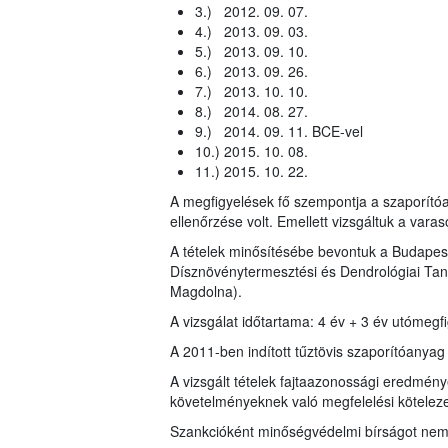
3.) 2012. 09. 07.
4.) 2013. 09. 03.
5.) 2013. 09. 10.
6.) 2013. 09. 26.
7.) 2013. 10. 10.
8.) 2014. 08. 27.
9.) 2014. 09. 11. BCE-vel
10.) 2015. 10. 08.
11.) 2015. 10. 22.
A megfigyelések fő szempontja a szaporító
ellenőrzése volt. Emellett vizsgáltuk a var
A tételek minősítésébe bevontuk a Budape
Dísznövénytermesztési és Dendrológiai Tans
Magdolna).
A vizsgálat időtartama: 4 év + 3 év utómegf
A 2011-ben indított tűztövis szaporítóanyag 
A vizsgált tételek fajtaazonossági eredmény
követelményeknek való megfelelési kötelezet
Szankcióként minőségvédelmi bírságot nem