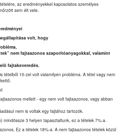
gtételére, az eredményekkel kapcsolatos személyes
nőrzött sem élt vele.
eredményei
egállapítása volt, hogy
robléma,
öttek” nem fajtaazonos szaporítóanyagokkal, valamint
elő fajtakeveredés.
is tételből 10-zel volt valamilyen probléma. A tétel vagy nem
kettő.
l:
ajtaazonos mellett - egy nem volt fajtaazonos, vagy abban
áadásul nem is voltak egy fajtához tartozók.
) mindössze 3 helyen tapasztaltunk, ez a tételek 7%-a.
taazonos. Ez a tételek 18%-a. A nem fajtaazonos tételek közül