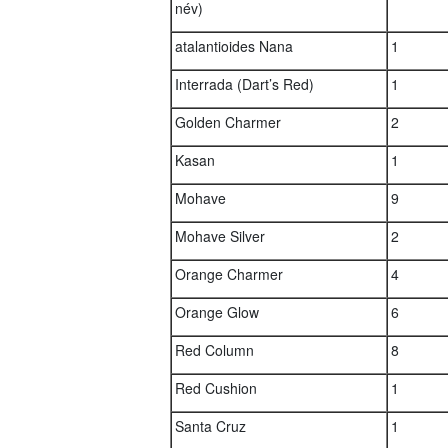
név)
atalantioides Nana
1
Interrada (Dart’s Red)
1
Golden Charmer
2
Kasan
1
Mohave
9
Mohave Silver
2
Orange Charmer
4
Orange Glow
6
Red Column
8
Red Cushion
1
Santa Cruz
1