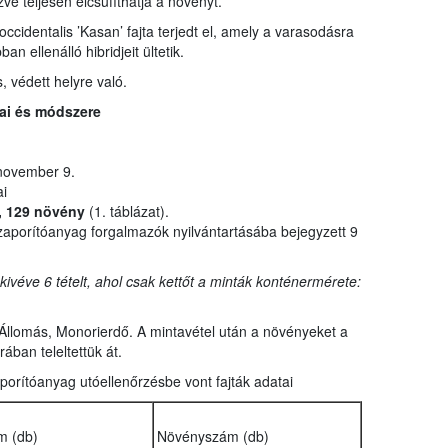
ve teljesen elcsúfíthatja a növényt.
cidentalis ’Kasan’ fajta terjedt el, amely a varasodásra
 ellenálló hibridjeit ültetik.
, védett helyre való.
tai és módszere
 november 9.
i
l, 129 növény
(1. táblázat).
zaporítóanyag forgalmazók nyilvántartásába bejegyzett 9
ivéve 6 tételt, ahol csak kettőt a minták konténermérete:
 Állomás, Monorierdő. A mintavétel után a növényeket a
rában teleltettük át.
aporítóanyag utóellenőrzésbe vont fajták adatai
m (db)
Növényszám (db)