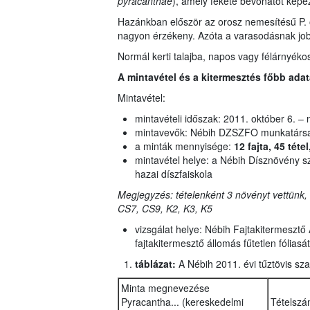
pyracanthae
), amely fekete bevonatot képez
Hazánkban először az orosz nemesítésű P. oc
nagyon érzékeny. Azóta a varasodásnak jobban
Normál kerti talajba, napos vagy félárnyékos
A mintavétel és a kitermesztés főbb ada
Mintavétel:
mintavételi időszak: 2011. október 6. –
mintavevők: Nébih DZSZFO munkatársa
a minták mennyisége:
12 fajta, 45 téte
mintavétel helye: a Nébih Dísznövény s
hazai díszfaiskola
Megjegyzés: tételenként 3 növényt vettünk, k
CS7, CS9, K2, K3, K5
vizsgálat helye: Nébih Fajtakitermesztő
fajtakitermesztő állomás fűtetlen fóliasát
táblázat:
A Nébih 2011. évi tűztövis sz
Minta megnevezése
Pyracantha... (kereskedelmi
Tételszá