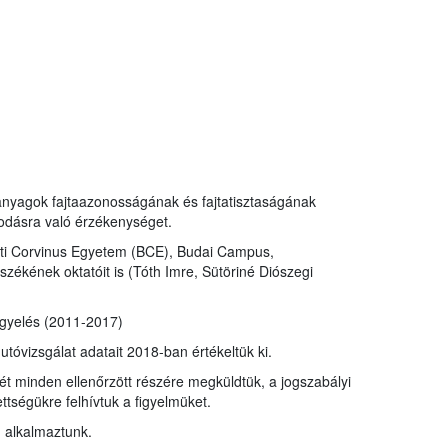
anyagok fajtaazonosságának és fajtatisztaságának
asodásra való érzékenységet.
sti Corvinus Egyetem (BCE), Budai Campus,
zékének oktatóit is (Tóth Imre, Sütöriné Diószegi
igyelés (2011-2017)
utóvizsgálat adatait 2018-ban értékeltük ki.
ét minden ellenőrzött részére megküldtük, a jogszabályi
tségükre felhívtuk a figyelmüket.
 alkalmaztunk.