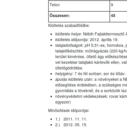
Teton
9
Összesen:
45
Kiültetés szabadföldbe:
kiültetés helye:
Nébih Fajtakitermesztő 
kiültetés időpontja:
2012. április 19.
talajadottságok:
pH 5,51-es, homokos, jó 
talajelőkészítés: műtrágyázás (220 kg/h
terület kimérése, ültető ágy előkészítése
vel kezelése talajlakó kártevők ellen, v
ültetőgödrökbe.
helyigény
: 7 és fél sorban; sor és tőtáv:
ápolás kiültetés után
: a növényeket a N
elősegítése érdekében, a szükséges mé
gyomlálás a töveknél, és a sorközök la
növényvédelmi védekezések: rovar kárte
egyszer)
Minősítések időpontjai:
1.) 2011. 11. 11.
2.) 2012. 05. 15.