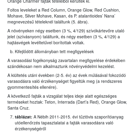
Orange Charmer fajták tételeiből kerültek ki.
Foltos leveleket a Red Column, Orange Glow, Red Cushion,
Mohave, Silver Mohave, Kasan, és P. atalantioides’ Nana’
megnevezésű tételeknél találtunk (5. ábra).
A növényeken négy esetben (3 %, 4/129) szívókártevőre utaló
jelet (szívásnyom) találtunk, és négy esetben (3 %, 4/129) a
hajtásvégek levéltetűvel borítottak voltak.
Kifejlődött állományban tett megfigyelések
A varasodási fogékonyság zavartalan megfigyelése érdekében
szándékosan nem alkalmaztunk növényvédelmi kezelést.
A kiültetés utáni években (2-5. év) az évek múlásával fokozódó
varasodásra való érzékenységet figyeltük meg (a rendszeres
gyommentesítés ellenére).
A következő fajták a vizsgálat teljes ideje alatt egészséges
terméseket hoztak: Teton, Interrada (Dart’s Red), Orange Glow,
Santa Cruz.
táblázat:
A Nébih 2011-2015. évi tűztövis szaporítóanyag
utóellenőrzés tapasztalatai a fajták varasodásra való
érzékenységéről