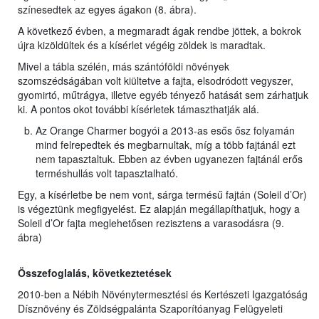
színesedtek az egyes ágakon (8. ábra).
A következő évben, a megmaradt ágak rendbe jöttek, a bokrok
újra kizöldültek és a kísérlet végéig zöldek is maradtak.
Mivel a tábla szélén, más szántóföldi növények
szomszédságában volt kiültetve a fajta, elsodródott vegyszer,
gyomirtó, műtrágya, illetve egyéb tényező hatását sem zárhatjuk
ki. A pontos okot további kísérletek támaszthatják alá.
Az Orange Charmer bogyói a 2013-as esős ősz folyamán
mind felrepedtek és megbarnultak, míg a több fajtánál ezt
nem tapasztaltuk. Ebben az évben ugyanezen fajtánál erős
terméshullás volt tapasztalható.
Egy, a kísérletbe be nem vont, sárga termésű fajtán (Soleil d’Or)
is végeztünk megfigyelést. Ez alapján megállapíthatjuk, hogy a
Soleil d’Or fajta meglehetősen rezisztens a varasodásra (9.
ábra)
Összefoglalás, következtetések
2010-ben a Nébih Növénytermesztési és Kertészeti Igazgatóság
Dísznövény és Zöldségpalánta Szaporítóanyag Felügyeleti