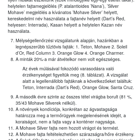
helytelen fajtamegjelölés (P. atalantioides ’Nana’), ’Silver
Mohave’ megjelölés a kívánatos ’Mohave Silver’ helyett,
kereskedelmi név használata a fajtanév helyett (Dart’s Red,
helyesen: Interrada), Kasan helyett a helytelen Kazan név
használata.
Mélységellenőrzési vizsgálatunk alapján, hazánkban a
legnépszerűbb tűztövis fajták: 1. Teton, Mohave 2. Soleil
d’Or, Red Column 3. Orange Glow 4. Orange Charmer.
A minták 20%-a már átvételkor nem volt egészséges.
Az évek múlásával fokozódó varasodásra való
érzékenységet figyeltük meg (8. táblázat). A vizsgálat
alatt a legellenállóbb fajtáknak a következőeket találtuk:
Teton, Interrada (Dart’s Red), Orange Glow, Santa Cruz.
A második évre szinte az összes tétel virágba borult (81 %,
35/43 Mohave Silverek nélkül).
A növények kondíciója, konkrétan az ágvastagsága
határozza meg a termőrügyek megjelenésének idejét, a
koraiságot, nem a fajta vagy a konténer nagysága.
A Mohave Silver fajta nem hozott virágot és termést.
A Mohave fajta feltételezhetően szárazságra/hőre érzékeny.