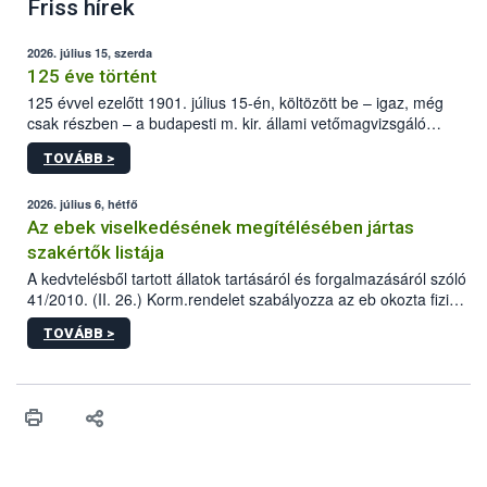
Friss hírek
2026. július 15, szerda
125 éve történt
125 évvel ezelőtt 1901. július 15-én, költözött be – igaz, még
csak részben – a budapesti m. kir. állami vetőmagvizsgáló
állomás a Kis Rókus utca 15. szám alatti, Czigler Győző által
TOVÁBB >
tervezett új épületébe.
2026. július 6, hétfő
Az ebek viselkedésének megítélésében jártas
szakértők listája
A kedvtelésből tartott állatok tartásáról és forgalmazásáról szóló
41/2010. (II. 26.) Korm.rendelet szabályozza az eb okozta fizikai
sérülés, illetve ennek veszélye keletkezésekor felmerülő
TOVÁBB >
hatósági feladatokat, valamint a veszélyes eb tartását és annak
engedélyezését. Ezen eljárások során szükség esetén be kell
vonni az ebek viselkedésének megítélésében jártas szakértőt.