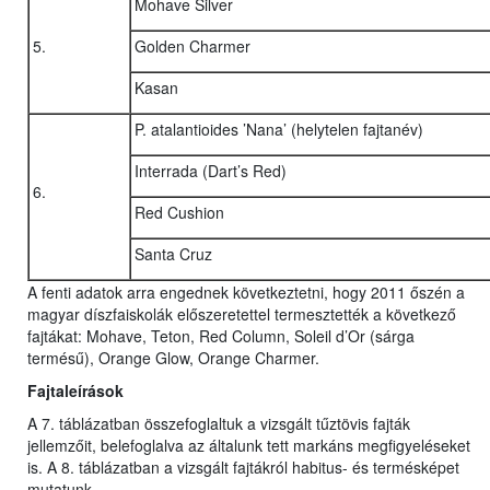
Mohave Silver
5.
Golden Charmer
Kasan
P. atalantioides ’Nana’ (helytelen fajtanév)
Interrada (Dart’s Red)
6.
Red Cushion
Santa Cruz
A fenti adatok arra engednek következtetni, hogy 2011 őszén a
magyar díszfaiskolák előszeretettel termesztették a következő
fajtákat: Mohave, Teton, Red Column, Soleil d’Or (sárga
termésű), Orange Glow, Orange Charmer.
Fajtaleírások
A 7. táblázatban összefoglaltuk a vizsgált tűztövis fajták
jellemzőit, belefoglalva az általunk tett markáns megfigyeléseket
is. A 8. táblázatban a vizsgált fajtákról habitus- és termésképet
mutatunk.