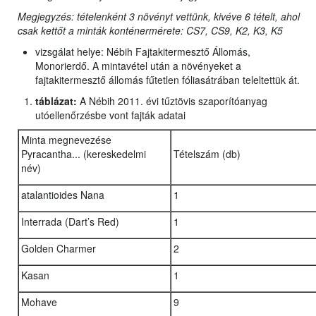
Megjegyzés: tételenként 3 növényt vettünk, kivéve 6 tételt, ahol
csak kettőt a minták konténermérete: CS7, CS9, K2, K3, K5
vizsgálat helye: Nébih Fajtakitermesztő Állomás,
Monorierdő. A mintavétel után a növényeket a
fajtakitermesztő állomás fűtetlen fóliasátrában teleltettük át.
táblázat:
A Nébih 2011. évi tűztövis szaporítóanyag
utóellenőrzésbe vont fajták adatai
Minta megnevezése
Pyracantha... (kereskedelmi
Tételszám (db)
név)
atalantioides Nana
1
Interrada (Dart’s Red)
1
Golden Charmer
2
Kasan
1
Mohave
9