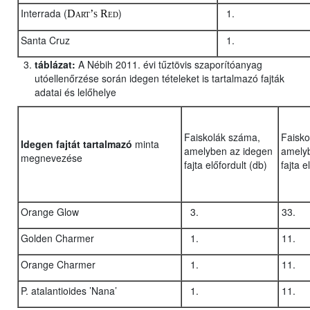
Interrada (
)
Dart’s Red
Santa Cruz
táblázat:
A Nébih 2011. évi tűztövis szaporítóanyag
utóellenőrzése során idegen tételeket is tartalmazó fajták
adatai és lelőhelye
Faiskolák száma,
Faisko
Idegen fajtát tartalmazó
minta
amelyben az idegen
amely
megnevezése
fajta előfordult (db)
fajta e
Orange Glow
Golden Charmer
Orange Charmer
P. atalantioides ’Nana’