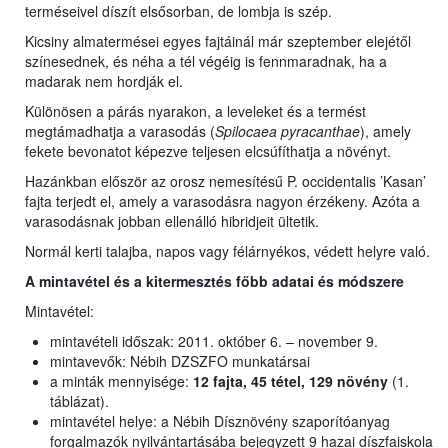
terméseivel díszít elsősorban, de lombja is szép.
Kicsiny almatermései egyes fajtáinál már szeptember elejétől
színesednek, és néha a tél végéig is fennmaradnak, ha a
madarak nem hordják el.
Különösen a párás nyarakon, a leveleket és a termést
megtámadhatja a varasodás (
Spilocaea pyracanthae
), amely
fekete bevonatot képezve teljesen elcsúfíthatja a növényt.
Hazánkban először az orosz nemesítésű P. occidentalis ’Kasan’
fajta terjedt el, amely a varasodásra nagyon érzékeny. Azóta a
varasodásnak jobban ellenálló hibridjeit ültetik.
Normál kerti talajba, napos vagy félárnyékos, védett helyre való.
A mintavétel és a kitermesztés főbb adatai és módszere
Mintavétel:
mintavételi időszak: 2011. október 6. – november 9.
mintavevők: Nébih DZSZFO munkatársai
a minták mennyisége:
12 fajta, 45 tétel, 129 növény
(1.
táblázat).
mintavétel helye: a Nébih Dísznövény szaporítóanyag
forgalmazók nyilvántartásába bejegyzett 9 hazai díszfaiskola