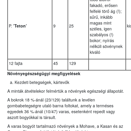
fakadó, erősen
felfelé törő ág (!);
sűrű, inkább
magas mint
P.
’Teton’
9
25
ki
széles, igen
szabályos (!)
bokor; nyírás
nélküli sövénynek
kiváló
12 fajta
45
129
Növényegészségügyi megfigyelések
Kezdeti betegségek, kártevők
A minták átvételekor felmértük a növények egészségi állapotát.
A bokrok 18 %-ánál (23/129) találtunk a levélen
gombabetegségre utaló barna foltokat, amely a terméses
egyedek 36 %-ánál (10/47) varas, esetenként repedt vagy
aszott bogyókkal is társult.
A varas bogyót tartalmazó növények a Mohave, a Kasan és az