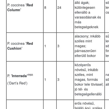
álló ágak;
sö
P. coccinea
’Red
8
24
különlegesen
le
Column’
ellenálló a
cs
varasodásnak és
más
betegségeknek
alacsony; inkább
sű
széles mint
le
P. coccinea
’Red
1
3
magas;
sö
Cushion’
párnaszerűen
fi
elterülő bokor
le
középerős
növésű, inkább
széles, mint
na
PBR
P.
’Interrada’
1
3
magas, formás
sö
(’Dart’s Red’)
bokor tele tövissel;
al
jó tél- és
betegségellenálló
erős növésű,
felálló ágú, széles