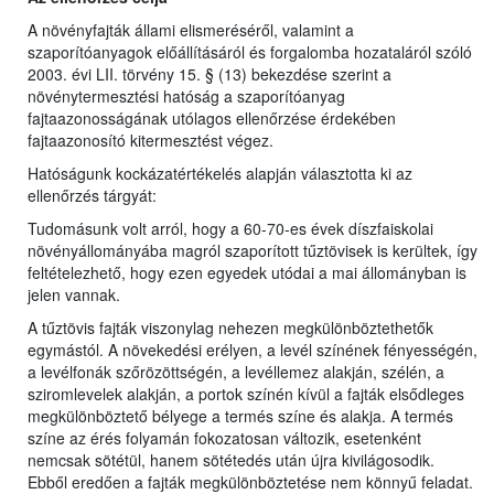
A növényfajták állami elismeréséről, valamint a
szaporítóanyagok előállításáról és forgalomba hozataláról szóló
2003. évi LII. törvény 15. § (13) bekezdése szerint a
növénytermesztési hatóság a szaporítóanyag
fajtaazonosságának utólagos ellenőrzése érdekében
fajtaazonosító kitermesztést végez.
Hatóságunk kockázatértékelés alapján választotta ki az
ellenőrzés tárgyát:
Tudomásunk volt arról, hogy a 60-70-es évek díszfaiskolai
növényállományába magról szaporított tűztövisek is kerültek, így
feltételezhető, hogy ezen egyedek utódai a mai állományban is
jelen vannak.
A tűztövis fajták viszonylag nehezen megkülönböztethetők
egymástól. A növekedési erélyen, a levél színének fényességén,
a levélfonák szőrözöttségén, a levéllemez alakján, szélén, a
sziromlevelek alakján, a portok színén kívül a fajták elsődleges
megkülönböztető bélyege a termés színe és alakja. A termés
színe az érés folyamán fokozatosan változik, esetenként
nemcsak sötétül, hanem sötétedés után újra kivilágosodik.
Ebből eredően a fajták megkülönböztetése nem könnyű feladat.