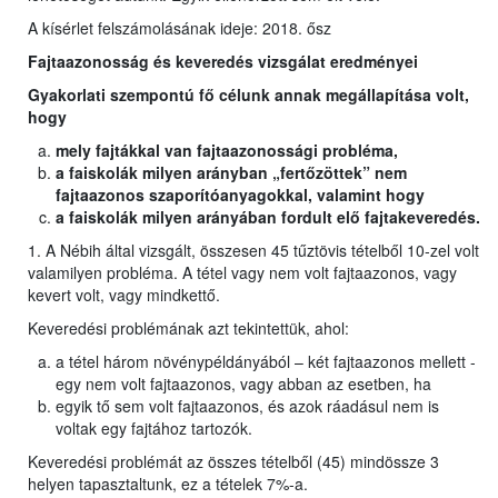
A kísérlet felszámolásának ideje: 2018. ősz
Fajtaazonosság és keveredés vizsgálat eredményei
Gyakorlati szempontú fő célunk annak megállapítása volt,
hogy
mely fajtákkal van fajtaazonossági probléma,
a faiskolák milyen arányban „fertőzöttek” nem
fajtaazonos szaporítóanyagokkal, valamint hogy
a faiskolák milyen arányában fordult elő fajtakeveredés.
1. A Nébih által vizsgált, összesen 45 tűztövis tételből 10-zel volt
valamilyen probléma. A tétel vagy nem volt fajtaazonos, vagy
kevert volt, vagy mindkettő.
Keveredési problémának azt tekintettük, ahol:
a tétel három növénypéldányából – két fajtaazonos mellett -
egy nem volt fajtaazonos, vagy abban az esetben, ha
egyik tő sem volt fajtaazonos, és azok ráadásul nem is
voltak egy fajtához tartozók.
Keveredési problémát az összes tételből (45) mindössze 3
helyen tapasztaltunk, ez a tételek 7%-a.