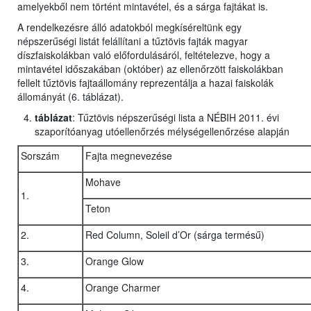
amelyekből nem történt mintavétel, és a sárga fajtákat is.
A rendelkezésre álló adatokból megkíséreltünk egy
népszerűségi listát felállítani a tűztövis fajták magyar
díszfaiskolákban való előfordulásáról, feltételezve, hogy a
mintavétel időszakában (október) az ellenőrzött faiskolákban
fellelt tűztövis fajtaállomány reprezentálja a hazai faiskolák
állományát (6. táblázat).
táblázat
: Tűztövis népszerűségi lista a NÉBIH 2011. évi
szaporítóanyag utóellenőrzés mélységellenőrzése alapján
Sorszám
Fajta megnevezése
Mohave
1.
Teton
2.
Red Column, Soleil d’Or (sárga termésű)
3.
Orange Glow
4.
Orange Charmer