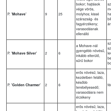
bokor; hajtások
sz
vége vörös,
mo
P.
’Mohave’
9
25
molyhos; kissé
ha
szárazság- és
bí
fagyérzékeny;
ár
varasodásnak
ellenálló
sz
a Mohave-nál
sz
gyengébb növésű,
P.
’Mohave Silver’
2
6
le
inkább elterülő,
be
sűrű bokor
b
erős növésű; laza,
kezdetben felálló,
később
P.
’Golden Charmer’
2
6
fé
terebélyesedő;
varasodásra nem
érzékeny
erős növésű; laza,