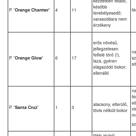
kezdetben felálló,
később
P.
’Orange Charmer’
4
11
fé
terebélyesedő;
varasodásra nem
érzékeny
erős növésű,
jellegzetesen
na
felfelé törő (!),
P.
’Orange Glow’
6
17
sz
laza, gyéren
sö
elágazódó bokor;
ellenálló
n
fé
sö
alacsony, elterülő,
P.
’Santa Cruz’
1
3
vi
tövis nélküli bokor
m
sz
több alulról