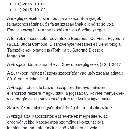
10.) 2015. 10. 08.
11.) 2015. 10. 22.
A megfigyelések fő szempontja a szaporítóanyagok
fajtaazonosságának és fajtatisztaságának ellenőrzése volt.
Emellett vizsgáltuk a varasodásra való érzékenységet.
A tételek minősítésébe bevontuk a Budapesti Corvinus Egyetem
(BCE), Budai Campus, Dísznövénytermesztési és Dendrológiai
Tanszékének oktatóit is (Tóth Imre, Sütöriné Diószegi
Magdolna).
A vizsgálat időtartama: 4 év + 3 év utómegfigyelés (2011-2017)
A 2011-ben indított tűztövis szaporítóanyag utóvizsgálat adatait
2018-ban értékeltük ki.
A vizsgált tételek fajtaazonossági eredményét minden
ellenőrzött részére megküldtük, a jogszabályi követelményeknek
való megfelelési kötelezettségükre felhívtuk a figyelmüket.
Szankcióként minőségvédelmi bírságot nem alkalmaztunk.
A vizsgálattal kapcsolatos észrevételek megtételére, az
eredményekkel kapcsolatos személyes konzultációra
lehetőséget adtunk. Egyik ellenőrzött sem élt vele.