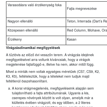
Varasodásra való érzékenység foka
Fajta megnevezése
Nagyon ellenálló
Teton, Interrada (Dart’s 
Közepesen ellenálló
Red Column, Mohave, Ora
Érzékeny
Kasan
Virágzásdinamikai megfigyelések
A tűztövis az előző évi vesszőn terem. A virágzás idejének
megfigyelésével arra voltunk kíváncsiak, hogy a virágok
megjelenése fajtafüggő-e, illetve ha nem, akkor mitől függ.
Mivel a minták nem voltak egységes méretűek (CS7, CS9, K2,
K3, K5), feltételeztük, hogy a tételeket nem tudjuk majd
feltétlenül összehasonlítani.
A korai virágmegjelenés, megfigyeléseink alapján sem
tulajdonítható a fajta attribútumának. Ugyanis a kis,
cserepes növények között is volt olyan, amelyik már a
kiültetés évében virágzott, és egy időben, a 2 literes