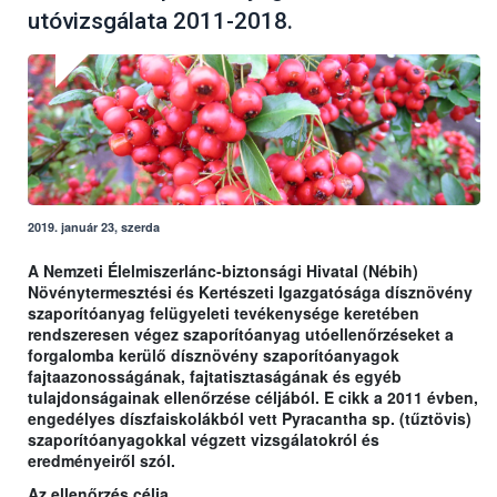
utóvizsgálata 2011-2018.
2019. január 23, szerda
A Nemzeti Élelmiszerlánc-biztonsági Hivatal (Nébih)
Növénytermesztési és Kertészeti Igazgatósága dísznövény
szaporítóanyag felügyeleti tevékenysége keretében
rendszeresen végez szaporítóanyag utóellenőrzéseket a
forgalomba kerülő dísznövény szaporítóanyagok
fajtaazonosságának, fajtatisztaságának és egyéb
tulajdonságainak ellenőrzése céljából. E cikk a 2011 évben,
engedélyes díszfaiskolákból vett Pyracantha sp. (tűztövis)
szaporítóanyagokkal végzett vizsgálatokról és
eredményeiről szól.
Az ellenőrzés célja