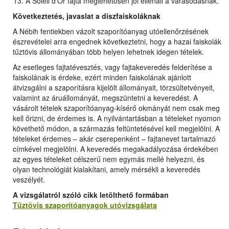
A Soleil d’Or fajta meglehetősen jól ellenáll a varasodásnak.
Következtetés, javaslat a díszfaiskoláknak
A Nébih fentiekben vázolt szaporítóanyag utóellenőrzésének
észrevételei arra engednek következtetni, hogy a hazai faiskolák
tűztövis állományában több helyen lehetnek idegen tételek.
Az esetleges fajtatévesztés, vagy fajtakeveredés felderítése a
faiskolának is érdeke, ezért minden faiskolának ajánlott
átvizsgálni a szaporításra kijelölt állományait, törzsültetvényeit,
valamint az áruállományát, megszüntetni a keveredést. A
vásárolt tételek szaporítóanyag-kísérő okmányát nem csak meg
kell őrizni, de érdemes is. A nyilvántartásban a tételeket nyomon
követhető módon, a származás feltüntetésével kell megjelölni. A
tételeket érdemes – akár cserepenként – fajtanevet tartalmazó
címkével megjelölni. A keveredés megakadályozása érdekében
az egyes tételeket célszerű nem egymás mellé helyezni, és
olyan technológiát kialakítani, amely mérsékli a keveredés
veszélyét.
A vizsgálatról szóló cikk letölthet
ő
formában
Tűztövis szaporítóanyagok utóvizsgálata