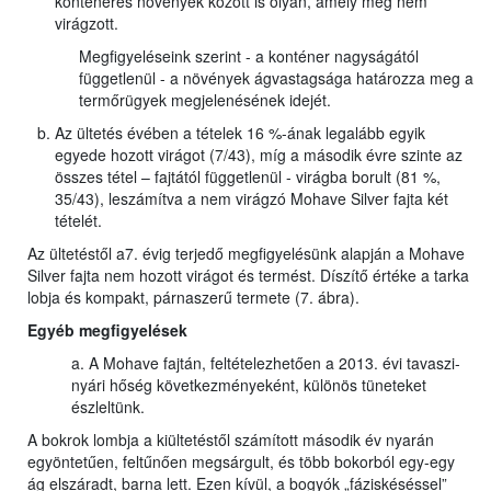
konténeres növények között is olyan, amely még nem
virágzott.
Megfigyeléseink szerint - a konténer nagyságától
függetlenül - a növények ágvastagsága határozza meg a
termőrügyek megjelenésének idejét.
Az ültetés évében a tételek 16 %-ának legalább egyik
egyede hozott virágot (7/43), míg a második évre szinte az
összes tétel – fajtától függetlenül - virágba borult (81 %,
35/43), leszámítva a nem virágzó Mohave Silver fajta két
tételét.
Az ültetéstől a7. évig terjedő megfigyelésünk alapján a Mohave
Silver fajta nem hozott virágot és termést. Díszítő értéke a tarka
lobja és kompakt, párnaszerű termete (7. ábra).
Egyéb megfigyelések
a. A Mohave fajtán, feltételezhetően a 2013. évi tavaszi-
nyári hőség következményeként, különös tüneteket
észleltünk.
A bokrok lombja a kiültetéstől számított második év nyarán
egyöntetűen, feltűnően megsárgult, és több bokorból egy-egy
ág elszáradt, barna lett. Ezen kívül, a bogyók „fáziskéséssel”