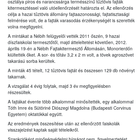
osztálya piros és narancssárga termésszínű tűztövis fajták
kitermesztéssel való utóellenőrzését határozta el. Az ellenőrzés
célja a hazai tűztövis állomány fajtaazonossági, fajtatisztasági
felmérése volt, de a fajták varasodás érzékenységét is szerették
volna megfigyelni.
A mintákat a Nébih felügyelői vették 2011 őszén, 9 hazai
díszfaiskolai termesztőtől, majd átteleltetést követően, 2012.
április 19-én a Nébih Fajtakitermesztő Állomásán, Monorierdőn
kiültették őket. A sor- és tőtáv 3,2 x 2 m volt, a tövek agroszövet
takarású sorba kerültek.
A minták 45 tételt, 12 tűztövis fajtát és összesen 129 db növényt
takarnak.
A vizsgálat 4 évig folytak, majd 3 év megfigyelésben
részesültek.
A fajtákat évente több alkalommal minősítették, egy alkalommal
Tóth Imre és Sütöriné Diószegi Magdolna (Budapesti Corvinus
Egyetem) oktatókkal együtt.
Az eredmények összesítése után az ellenőrzött faiskolák
visszajelzést kaptak saját tételeikről.
Szankcióként minőségvédelmi bírságot nem, figyelmeztetést