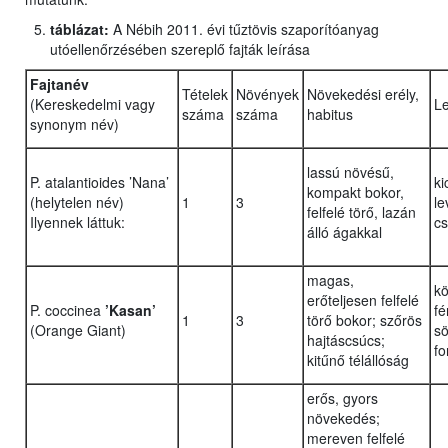
táblázat:
A Nébih 2011. évi tűztövis szaporítóanyag
utóellenőrzésében szereplő fajták leírása
Fajtanév
Tételek
Növények
Növekedési erély,
(Kereskedelmi vagy
Le
száma
száma
habitus
synonym név)
lassú növésű,
P. atalantioides ’Nana’
ki
kompakt bokor,
(helytelen név)
1
3
le
felfelé törő, lazán
Ilyennek láttuk:
cs
álló ágakkal
magas,
k
erőteljesen felfelé
P. coccinea
’Kasan’
fé
1
3
törő bokor; szőrös
(Orange Giant)
sö
hajtáscsúcs;
fo
kitűnő télállóság
erős, gyors
növekedés;
mereven felfelé