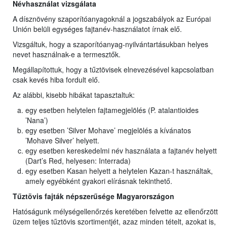
Névhasználat vizsgálata
A dísznövény szaporítóanyagoknál a jogszabályok az Európai
Unión belüli egységes fajtanév-használatot írnak elő.
Vizsgáltuk, hogy a szaporítóanyag-nyilvántartásukban helyes
nevet használnak-e a termesztők.
Megállapítottuk, hogy a tűztövisek elnevezésével kapcsolatban
csak kevés hiba fordult elő.
Az alábbi, kisebb hibákat tapasztaltuk:
egy esetben helytelen fajtamegjelölés (P. atalantioides
’Nana’)
egy esetben ’Silver Mohave’ megjelölés a kívánatos
’Mohave Silver’ helyett.
egy esetben kereskedelmi név használata a fajtanév helyett
(Dart’s Red, helyesen: Interrada)
egy esetben Kasan helyett a helytelen Kazan-t használtak,
amely egyébként gyakori elírásnak tekinthető.
Tűztövis fajták népszerűsége Magyarországon
Hatóságunk mélységellenőrzés keretében felvette az ellenőrzött
üzem teljes tűztövis szortimentjét, azaz minden tételt, azokat is,