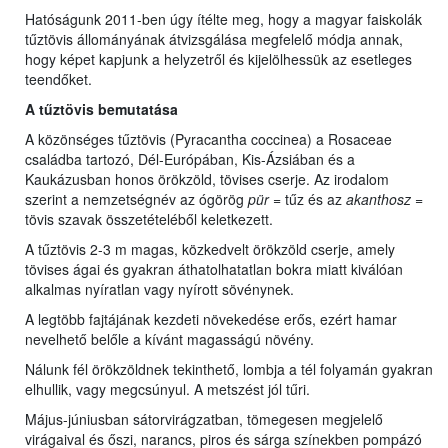
Hatóságunk 2011-ben úgy ítélte meg, hogy a magyar faiskolák
tűztövis állományának átvizsgálása megfelelő módja annak,
hogy képet kapjunk a helyzetről és kijelölhessük az esetleges
teendőket.
A tűztövis bemutatása
A közönséges tűztövis (Pyracantha coccinea) a Rosaceae
családba tartozó, Dél-Európában, Kis-Ázsiában és a
Kaukázusban honos örökzöld, tövises cserje. Az irodalom
szerint a nemzetségnév az ógörög
pür
= tűz és az
akanthosz
=
tövis szavak összetételéből keletkezett.
A tűztövis 2-3 m magas, közkedvelt örökzöld cserje, amely
tövises ágai és gyakran áthatolhatatlan bokra miatt kiválóan
alkalmas nyíratlan vagy nyírott sövénynek.
A legtöbb fajtájának kezdeti növekedése erős, ezért hamar
nevelhető belőle a kívánt magasságú növény.
Nálunk fél örökzöldnek tekinthető, lombja a tél folyamán gyakran
elhullik, vagy megcsúnyul. A metszést jól tűri.
Május-júniusban sátorvirágzatban, tömegesen megjelelő
virágaival és őszi, narancs, piros és sárga színekben pompázó