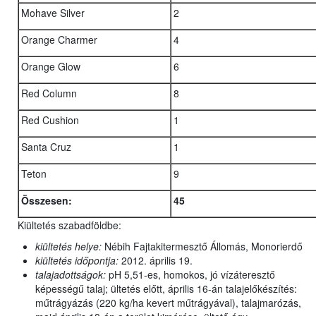
Mohave Silver
2
Orange Charmer
4
Orange Glow
6
Red Column
8
Red Cushion
1
Santa Cruz
1
Teton
9
Összesen:
45
Kiültetés szabadföldbe:
kiültetés helye:
Nébih Fajtakitermesztő Állomás, Monorierdő
kiültetés időpontja:
2012. április 19.
talajadottságok:
pH 5,51-es, homokos, jó vízáteresztő
képességű talaj; ültetés előtt, április 16-án talajelőkészítés:
műtrágyázás (220 kg/ha kevert műtrágyával), talajmarózás,