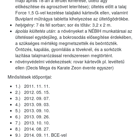
majd április 18-án a terület kimérése, ültető ágy
előkészítése és agroszövet leterítése); ültetés előtt a talaj
Force 1,5 G-vel kezelése talajlakó kártevők ellen, valamint
Buviplant műtrágya tabletta kihelyezése az ültetőgödrökbe.
helyigény
: 7 és fél sorban; sor és tőtáv: 3,2 x 2 m.
ápolás kiültetés után
: a növényeket a NÉBIH munkatársai az
ültetéssel egyidejűleg, a bokrosodás elősegítése érdekében,
a szükséges mértékig megmetszették és beöntözték.
Öntözés, kapálás, gyomlálás a töveknél, és a sorközök
lazítása talajmarózással rendszeresen megtörtént.
növényvédelmi védekezések: rovar kártevők pl. levéltetű
ellen (Decis Mega és Karate Zeon évente egyszer)
Minősítések időpontjai:
1.) 2011. 11. 11.
2.) 2012. 05. 15.
3.) 2012. 09. 07.
4.) 2013. 09. 03.
5.) 2013. 09. 10.
6.) 2013. 09. 26.
7.) 2013. 10. 10.
8.) 2014. 08. 27.
9.) 2014. 09. 11. BCE-vel