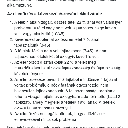
alkalmaztunk.
Az ellenőrzés a következő észrevételekkel zárult:
A Nébih által vizsgált, összes tétel 22 %-ánál volt valamilyen
probléma, a tétel vagy nem volt fajtaazonos, vagy kevert
volt, vagy mindkettő (10/45).
Keveredési problémát az összes tétel 7 %-ánál
tapasztaltunk (3/45).
A tételek 18%-a nem volt fajtaazonos (7/45). A nem
fajtaazonos tételek közül az egyik kevert is volt.
Az ellenőrzött díszfaiskolák 22 %-a felelt meg
maradéktalanul a tűztövis fajtaazonossági és fajtatisztasági
követelménynek.
Az ellenőrzésébe bevont 12 fajtából mindössze 4 fajtával
voltak problémák, e négy fajtának egyes tételei nem
bizonyultak fajtaazonosnak. A fajtaazonossági probléma
tehát a vizsgált fajtáknak az egyharmadát érintette (Lásd 2.
táblázat), amely megfelel a tételek 18%–ának. A tételek
82%-a fajtaazonosnak bizonyult.
Az ellenőrzésen megállapítottuk, hogy a tűztövisek
elnevezésével nincs sok probléma.
Ilyen hibákat észleltünk (ezek mindegyike egy-egy esetet takar):