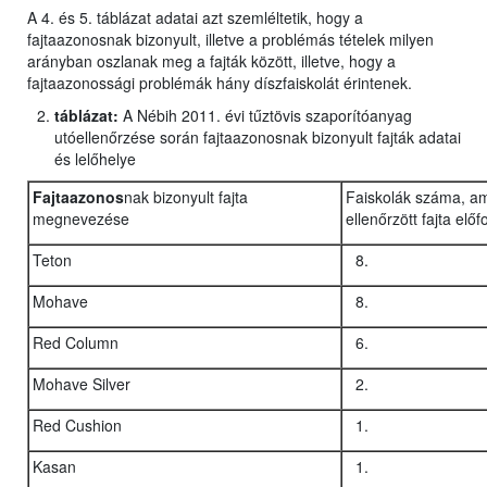
A 4. és 5. táblázat adatai azt szemléltetik, hogy a
fajtaazonosnak bizonyult, illetve a problémás tételek milyen
arányban oszlanak meg a fajták között, illetve, hogy a
fajtaazonossági problémák hány díszfaiskolát érintenek.
táblázat:
A Nébih 2011. évi tűztövis szaporítóanyag
utóellenőrzése során fajtaazonosnak bizonyult fajták adatai
és lelőhelye
Fajtaazonos
nak bizonyult fajta
Faiskolák száma, a
megnevezése
ellenőrzött fajta előf
Teton
Mohave
Red Column
Mohave Silver
Red Cushion
Kasan