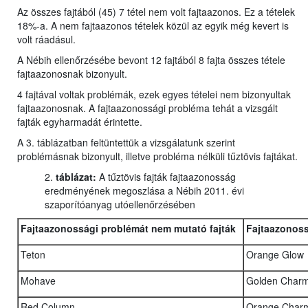
Az összes fajtából (45) 7 tétel nem volt fajtaazonos. Ez a tételek
18%-a. A nem fajtaazonos tételek közül az egyik még kevert is
volt ráadásul.
A Nébih ellenőrzésébe bevont 12 fajtából 8 fajta összes tétele
fajtaazonosnak bizonyult.
4 fajtával voltak problémák, ezek egyes tételei nem bizonyultak
fajtaazonosnak. A fajtaazonossági probléma tehát a vizsgált
fajták egyharmadát érintette.
A 3. táblázatban feltüntettük a vizsgálatunk szerint
problémásnak bizonyult, illetve probléma nélküli tűztövis fajtákat.
2.
táblázat:
A tűztövis fajták fajtaazonosság
eredményének megoszlása a Nébih 2011. évi
szaporítóanyag utóellenőrzésében
Fajtaazonossági problémát nem mutató fajták
Fajtaazonoss
Teton
Orange Glow
Mohave
Golden Char
Red Column
Orange Char