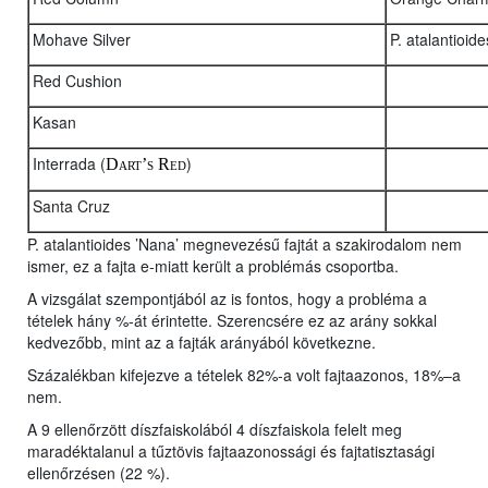
Mohave Silver
P. atalantioid
Red Cushion
Kasan
Interrada (
)
Dart’s Red
Santa Cruz
P. atalantioides ’Nana’ megnevezésű fajtát a szakirodalom nem
ismer, ez a fajta e-miatt került a problémás csoportba.
A vizsgálat szempontjából az is fontos, hogy a probléma a
tételek hány %-át érintette. Szerencsére ez az arány sokkal
kedvezőbb, mint az a fajták arányából következne.
Százalékban kifejezve a tételek 82%-a volt fajtaazonos, 18%–a
nem.
A 9 ellenőrzött díszfaiskolából 4 díszfaiskola felelt meg
maradéktalanul a tűztövis fajtaazonossági és fajtatisztasági
ellenőrzésen (22 %).