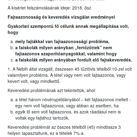
A kísérlet felszámolásának ideje: 2018. ősz
Fajtaazonosság és keveredés vizsgálat eredményei
Gyakorlati szempontú fő célunk annak megállapítása volt,
hogy
mely fajtákkal van fajtaazonossági probléma,
a faiskolák milyen arányban „fertőzöttek” nem
fajtaazonos szaporítóanyagokkal, valamint hogy
a faiskolák milyen arányában fordult elő fajtakeveredés.
1. A Nébih által vizsgált, összesen 45 tűztövis tételből 10-zel volt
valamilyen probléma. A tétel vagy nem volt fajtaazonos, vagy
kevert volt, vagy mindkettő.
Keveredési problémának azt tekintettük, ahol:
a tétel három növénypéldányából – két fajtaazonos mellett -
egy nem volt fajtaazonos, vagy abban az esetben, ha
egyik tő sem volt fajtaazonos, és azok ráadásul nem is
voltak egy fajtához tartozók.
Keveredési problémát az összes tételből (45) mindössze 3
helyen tapasztaltunk, ez a tételek 7%-a.