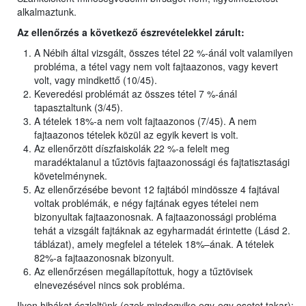
alkalmaztunk.
Az ellenőrzés a következő észrevételekkel zárult:
A Nébih által vizsgált, összes tétel 22 %-ánál volt valamilyen
probléma, a tétel vagy nem volt fajtaazonos, vagy kevert
volt, vagy mindkettő (10/45).
Keveredési problémát az összes tétel 7 %-ánál
tapasztaltunk (3/45).
A tételek 18%-a nem volt fajtaazonos (7/45). A nem
fajtaazonos tételek közül az egyik kevert is volt.
Az ellenőrzött díszfaiskolák 22 %-a felelt meg
maradéktalanul a tűztövis fajtaazonossági és fajtatisztasági
követelménynek.
Az ellenőrzésébe bevont 12 fajtából mindössze 4 fajtával
voltak problémák, e négy fajtának egyes tételei nem
bizonyultak fajtaazonosnak. A fajtaazonossági probléma
tehát a vizsgált fajtáknak az egyharmadát érintette (Lásd 2.
táblázat), amely megfelel a tételek 18%–ának. A tételek
82%-a fajtaazonosnak bizonyult.
Az ellenőrzésen megállapítottuk, hogy a tűztövisek
elnevezésével nincs sok probléma.
Ilyen hibákat észleltünk (ezek mindegyike egy-egy esetet takar):