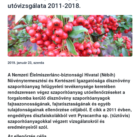
utóvizsgálata 2011-2018.
2019. január 23, szerda
A Nemzeti Élelmiszerlánc-biztonsági Hivatal (Nébih)
Növénytermesztési és Kertészeti Igazgatósága dísznövény
szaporítóanyag felügyeleti tevékenysége keretében
rendszeresen végez szaporítóanyag utóellenőrzéseket a
forgalomba kerülő dísznövény szaporítóanyagok
fajtaazonosságának, fajtatisztaságának és egyéb
tulajdonságainak ellenőrzése céljából. E cikk a 2011 évben,
engedélyes díszfaiskolákból vett Pyracantha sp. (tűztövis)
szaporítóanyagokkal végzett vizsgálatokról és
eredményeiről szól.
Az ellenőrzés célja