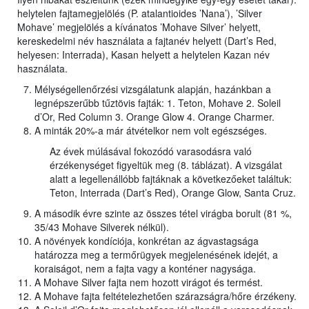
helytelen fajtamegjelölés (P. atalantioides ’Nana’), ’Silver
Mohave’ megjelölés a kívánatos ’Mohave Silver’ helyett,
kereskedelmi név használata a fajtanév helyett (Dart’s Red,
helyesen: Interrada), Kasan helyett a helytelen Kazan név
használata.
Mélységellenőrzési vizsgálatunk alapján, hazánkban a
legnépszerűbb tűztövis fajták: 1. Teton, Mohave 2. Soleil
d’Or, Red Column 3. Orange Glow 4. Orange Charmer.
A minták 20%-a már átvételkor nem volt egészséges.
Az évek múlásával fokozódó varasodásra való
érzékenységet figyeltük meg (8. táblázat). A vizsgálat
alatt a legellenállóbb fajtáknak a következőeket találtuk:
Teton, Interrada (Dart’s Red), Orange Glow, Santa Cruz.
A második évre szinte az összes tétel virágba borult (81 %,
35/43 Mohave Silverek nélkül).
A növények kondíciója, konkrétan az ágvastagsága
határozza meg a termőrügyek megjelenésének idejét, a
koraiságot, nem a fajta vagy a konténer nagysága.
A Mohave Silver fajta nem hozott virágot és termést.
A Mohave fajta feltételezhetően szárazságra/hőre érzékeny.