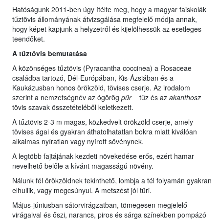
Hatóságunk 2011-ben úgy ítélte meg, hogy a magyar faiskolák
tűztövis állományának átvizsgálása megfelelő módja annak,
hogy képet kapjunk a helyzetről és kijelölhessük az esetleges
teendőket.
A tűztövis bemutatása
A közönséges tűztövis (Pyracantha coccinea) a Rosaceae
családba tartozó, Dél-Európában, Kis-Ázsiában és a
Kaukázusban honos örökzöld, tövises cserje. Az irodalom
szerint a nemzetségnév az ógörög
pür
= tűz és az
akanthosz
=
tövis szavak összetételéből keletkezett.
A tűztövis 2-3 m magas, közkedvelt örökzöld cserje, amely
tövises ágai és gyakran áthatolhatatlan bokra miatt kiválóan
alkalmas nyíratlan vagy nyírott sövénynek.
A legtöbb fajtájának kezdeti növekedése erős, ezért hamar
nevelhető belőle a kívánt magasságú növény.
Nálunk fél örökzöldnek tekinthető, lombja a tél folyamán gyakran
elhullik, vagy megcsúnyul. A metszést jól tűri.
Május-júniusban sátorvirágzatban, tömegesen megjelelő
virágaival és őszi, narancs, piros és sárga színekben pompázó