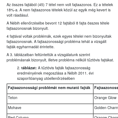
Az összes fajtából (45) 7 tétel nem volt fajtaazonos. Ez a tételek
18%-a. A nem fajtaazonos tételek közül az egyik még kevert is
volt ráadásul.
A Nébih ellenőrzésébe bevont 12 fajtából 8 fajta összes tétele
fajtaazonosnak bizonyult.
4 fajtával voltak problémák, ezek egyes tételei nem bizonyultak
fajtaazonosnak. A fajtaazonossági probléma tehát a vizsgált
fajták egyharmadát érintette.
A 3. táblázatban feltüntettük a vizsgálatunk szerint
problémásnak bizonyult, illetve probléma nélküli tűztövis fajtákat.
2.
táblázat:
A tűztövis fajták fajtaazonosság
eredményének megoszlása a Nébih 2011. évi
szaporítóanyag utóellenőrzésében
Fajtaazonossági problémát nem mutató fajták
Fajtaazonoss
Teton
Orange Glow
Mohave
Golden Char
Red Column
Orange Char