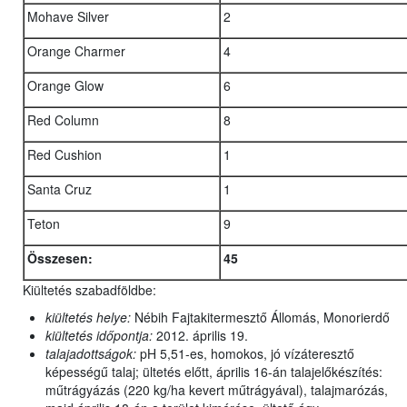
Mohave Silver
2
Orange Charmer
4
Orange Glow
6
Red Column
8
Red Cushion
1
Santa Cruz
1
Teton
9
Összesen:
45
Kiültetés szabadföldbe:
kiültetés helye:
Nébih Fajtakitermesztő Állomás, Monorierdő
kiültetés időpontja:
2012. április 19.
talajadottságok:
pH 5,51-es, homokos, jó vízáteresztő
képességű talaj; ültetés előtt, április 16-án talajelőkészítés:
műtrágyázás (220 kg/ha kevert műtrágyával), talajmarózás,