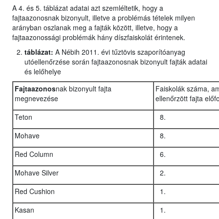
A 4. és 5. táblázat adatai azt szemléltetik, hogy a
fajtaazonosnak bizonyult, illetve a problémás tételek milyen
arányban oszlanak meg a fajták között, illetve, hogy a
fajtaazonossági problémák hány díszfaiskolát érintenek.
táblázat:
A Nébih 2011. évi tűztövis szaporítóanyag
utóellenőrzése során fajtaazonosnak bizonyult fajták adatai
és lelőhelye
Fajtaazonos
nak bizonyult fajta
Faiskolák száma, a
megnevezése
ellenőrzött fajta előf
Teton
Mohave
Red Column
Mohave Silver
Red Cushion
Kasan