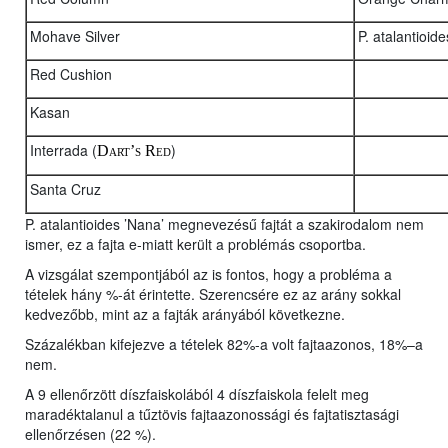
Mohave Silver
P. atalantioid
Red Cushion
Kasan
Interrada (
)
Dart’s Red
Santa Cruz
P. atalantioides ’Nana’ megnevezésű fajtát a szakirodalom nem
ismer, ez a fajta e-miatt került a problémás csoportba.
A vizsgálat szempontjából az is fontos, hogy a probléma a
tételek hány %-át érintette. Szerencsére ez az arány sokkal
kedvezőbb, mint az a fajták arányából következne.
Százalékban kifejezve a tételek 82%-a volt fajtaazonos, 18%–a
nem.
A 9 ellenőrzött díszfaiskolából 4 díszfaiskola felelt meg
maradéktalanul a tűztövis fajtaazonossági és fajtatisztasági
ellenőrzésen (22 %).