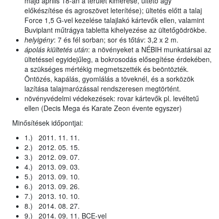
majd április 18-án a terület kimérése, ültető ágy
előkészítése és agroszövet leterítése); ültetés előtt a talaj
Force 1,5 G-vel kezelése talajlakó kártevők ellen, valamint
Buviplant műtrágya tabletta kihelyezése az ültetőgödrökbe.
helyigény
: 7 és fél sorban; sor és tőtáv: 3,2 x 2 m.
ápolás kiültetés után
: a növényeket a NÉBIH munkatársai az
ültetéssel egyidejűleg, a bokrosodás elősegítése érdekében,
a szükséges mértékig megmetszették és beöntözték.
Öntözés, kapálás, gyomlálás a töveknél, és a sorközök
lazítása talajmarózással rendszeresen megtörtént.
növényvédelmi védekezések: rovar kártevők pl. levéltetű
ellen (Decis Mega és Karate Zeon évente egyszer)
Minősítések időpontjai:
1.) 2011. 11. 11.
2.) 2012. 05. 15.
3.) 2012. 09. 07.
4.) 2013. 09. 03.
5.) 2013. 09. 10.
6.) 2013. 09. 26.
7.) 2013. 10. 10.
8.) 2014. 08. 27.
9.) 2014. 09. 11. BCE-vel