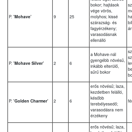
bokor; hajtások
sz
vége vörös,
mo
P.
’Mohave’
9
25
molyhos; kissé
ha
szárazság- és
bí
fagyérzékeny;
ár
varasodásnak
ellenálló
sz
a Mohave-nál
sz
gyengébb növésű,
P.
’Mohave Silver’
2
6
le
inkább elterülő,
be
sűrű bokor
b
erős növésű; laza,
kezdetben felálló,
később
P.
’Golden Charmer’
2
6
fé
terebélyesedő;
varasodásra nem
érzékeny
erős növésű; laza,