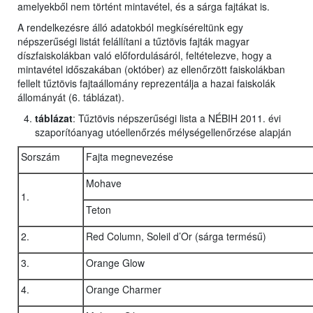
amelyekből nem történt mintavétel, és a sárga fajtákat is.
A rendelkezésre álló adatokból megkíséreltünk egy
népszerűségi listát felállítani a tűztövis fajták magyar
díszfaiskolákban való előfordulásáról, feltételezve, hogy a
mintavétel időszakában (október) az ellenőrzött faiskolákban
fellelt tűztövis fajtaállomány reprezentálja a hazai faiskolák
állományát (6. táblázat).
táblázat
: Tűztövis népszerűségi lista a NÉBIH 2011. évi
szaporítóanyag utóellenőrzés mélységellenőrzése alapján
Sorszám
Fajta megnevezése
Mohave
1.
Teton
2.
Red Column, Soleil d’Or (sárga termésű)
3.
Orange Glow
4.
Orange Charmer