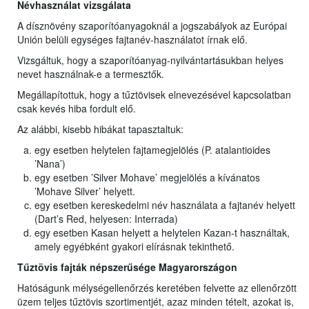
Névhasználat vizsgálata
A dísznövény szaporítóanyagoknál a jogszabályok az Európai
Unión belüli egységes fajtanév-használatot írnak elő.
Vizsgáltuk, hogy a szaporítóanyag-nyilvántartásukban helyes
nevet használnak-e a termesztők.
Megállapítottuk, hogy a tűztövisek elnevezésével kapcsolatban
csak kevés hiba fordult elő.
Az alábbi, kisebb hibákat tapasztaltuk:
egy esetben helytelen fajtamegjelölés (P. atalantioides
’Nana’)
egy esetben ’Silver Mohave’ megjelölés a kívánatos
’Mohave Silver’ helyett.
egy esetben kereskedelmi név használata a fajtanév helyett
(Dart’s Red, helyesen: Interrada)
egy esetben Kasan helyett a helytelen Kazan-t használtak,
amely egyébként gyakori elírásnak tekinthető.
Tűztövis fajták népszerűsége Magyarországon
Hatóságunk mélységellenőrzés keretében felvette az ellenőrzött
üzem teljes tűztövis szortimentjét, azaz minden tételt, azokat is,