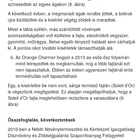
színesedtek az egyes ágakon (8. ábra).
A következő évben, a megmaradt ágak rendbe jöttek, a bokrok
újra kizöldültek és a kísérlet végéig zöldek is maradtak.
Mivel a tábla szélén, más szántóföldi növények
szomszédságában volt kiültetve a fajta, elsodródott vegyszer,
gyomirtó, műtrágya, illetve egyéb tényező hatását sem zárhatjuk
ki. A pontos okot további kísérletek támaszthatják alá.
Az Orange Charmer bogyói a 2013-as esős ősz folyamán
mind felrepedtek és megbarnultak, míg a több fajtánál ezt
nem tapasztaltuk. Ebben az évben ugyanezen fajtánál erős
terméshullás volt tapasztalható.
Egy, a kísérletbe be nem vont, sárga termésű fajtán (Soleil d’Or)
is végeztünk megfigyelést. Ez alapján megállapíthatjuk, hogy a
Soleil d’Or fajta meglehetősen rezisztens a varasodásra (9.
ábra)
Összefoglalás, következtetések
2010-ben a Nébih Növénytermesztési és Kertészeti Igazgatóság
Dísznövény és Zöldségpalánta Szaporítóanyag Felügyeleti