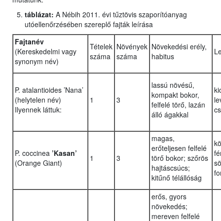
táblázat:
A Nébih 2011. évi tűztövis szaporítóanyag
utóellenőrzésében szereplő fajták leírása
Fajtanév
Tételek
Növények
Növekedési erély,
(Kereskedelmi vagy
Le
száma
száma
habitus
synonym név)
lassú növésű,
P. atalantioides ’Nana’
ki
kompakt bokor,
(helytelen név)
1
3
le
felfelé törő, lazán
Ilyennek láttuk:
cs
álló ágakkal
magas,
k
erőteljesen felfelé
P. coccinea
’Kasan’
fé
1
3
törő bokor; szőrös
(Orange Giant)
sö
hajtáscsúcs;
fo
kitűnő télállóság
erős, gyors
növekedés;
mereven felfelé