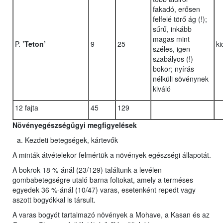
fakadó, erősen
felfelé törő ág (!);
sűrű, inkább
magas mint
P.
’Teton’
9
25
ki
széles, igen
szabályos (!)
bokor; nyírás
nélküli sövénynek
kiváló
12 fajta
45
129
Növényegészségügyi megfigyelések
Kezdeti betegségek, kártevők
A minták átvételekor felmértük a növények egészségi állapotát.
A bokrok 18 %-ánál (23/129) találtunk a levélen
gombabetegségre utaló barna foltokat, amely a terméses
egyedek 36 %-ánál (10/47) varas, esetenként repedt vagy
aszott bogyókkal is társult.
A varas bogyót tartalmazó növények a Mohave, a Kasan és az