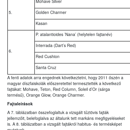
Mohave Silver
5.
Golden Charmer
Kasan
P. atalantioides ’Nana’ (helytelen fajtanév)
Interrada (Dart’s Red)
6.
Red Cushion
Santa Cruz
A fenti adatok arra engednek következtetni, hogy 2011 őszén a
magyar díszfaiskolák előszeretettel termesztették a következő
fajtákat: Mohave, Teton, Red Column, Soleil d’Or (sárga
termésű), Orange Glow, Orange Charmer.
Fajtaleírások
A 7. táblázatban összefoglaltuk a vizsgált tűztövis fajták
jellemzőit, belefoglalva az általunk tett markáns megfigyeléseket
is. A 8. táblázatban a vizsgált fajtákról habitus- és termésképet
mutatunk.