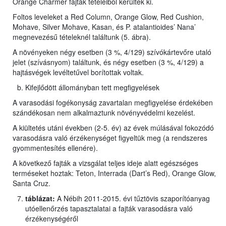
Orange Charmer fajták tételeiből kerültek ki.
Foltos leveleket a Red Column, Orange Glow, Red Cushion,
Mohave, Silver Mohave, Kasan, és P. atalantioides’ Nana’
megnevezésű tételeknél találtunk (5. ábra).
A növényeken négy esetben (3 %, 4/129) szívókártevőre utaló
jelet (szívásnyom) találtunk, és négy esetben (3 %, 4/129) a
hajtásvégek levéltetűvel borítottak voltak.
Kifejlődött állományban tett megfigyelések
A varasodási fogékonyság zavartalan megfigyelése érdekében
szándékosan nem alkalmaztunk növényvédelmi kezelést.
A kiültetés utáni években (2-5. év) az évek múlásával fokozódó
varasodásra való érzékenységet figyeltük meg (a rendszeres
gyommentesítés ellenére).
A következő fajták a vizsgálat teljes ideje alatt egészséges
terméseket hoztak: Teton, Interrada (Dart’s Red), Orange Glow,
Santa Cruz.
táblázat:
A Nébih 2011-2015. évi tűztövis szaporítóanyag
utóellenőrzés tapasztalatai a fajták varasodásra való
érzékenységéről