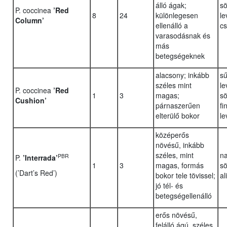
álló ágak;
sö
P. coccinea
’Red
8
24
különlegesen
le
Column’
ellenálló a
cs
varasodásnak és
más
betegségeknek
alacsony; inkább
sű
széles mint
le
P. coccinea
’Red
1
3
magas;
sö
Cushion’
párnaszerűen
fi
elterülő bokor
le
középerős
növésű, inkább
széles, mint
na
PBR
P.
’Interrada’
1
3
magas, formás
sö
(’Dart’s Red’)
bokor tele tövissel;
al
jó tél- és
betegségellenálló
erős növésű,
felálló ágú, széles