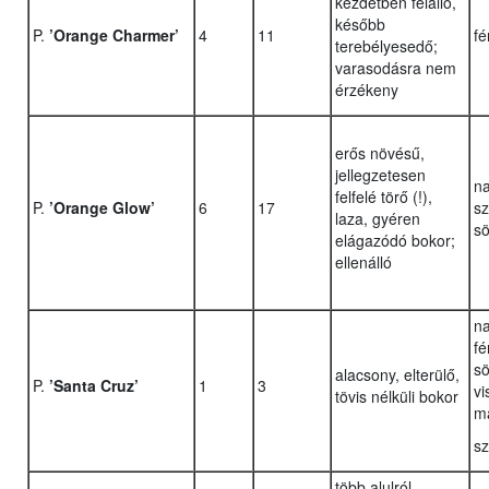
kezdetben felálló,
később
P.
’Orange Charmer’
4
11
fé
terebélyesedő;
varasodásra nem
érzékeny
erős növésű,
jellegzetesen
na
felfelé törő (!),
P.
’Orange Glow’
6
17
sz
laza, gyéren
sö
elágazódó bokor;
ellenálló
n
fé
sö
alacsony, elterülő,
P.
’Santa Cruz’
1
3
vi
tövis nélküli bokor
m
sz
több alulról