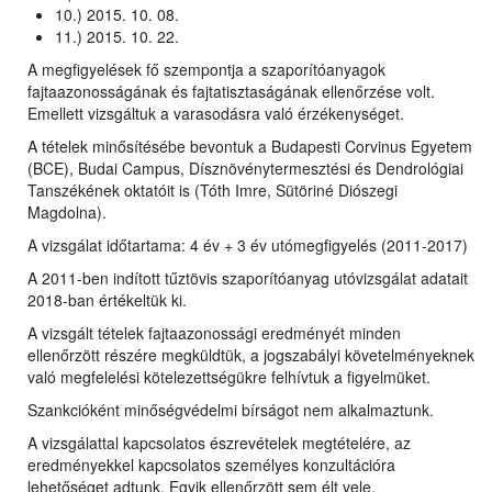
10.) 2015. 10. 08.
11.) 2015. 10. 22.
A megfigyelések fő szempontja a szaporítóanyagok
fajtaazonosságának és fajtatisztaságának ellenőrzése volt.
Emellett vizsgáltuk a varasodásra való érzékenységet.
A tételek minősítésébe bevontuk a Budapesti Corvinus Egyetem
(BCE), Budai Campus, Dísznövénytermesztési és Dendrológiai
Tanszékének oktatóit is (Tóth Imre, Sütöriné Diószegi
Magdolna).
A vizsgálat időtartama: 4 év + 3 év utómegfigyelés (2011-2017)
A 2011-ben indított tűztövis szaporítóanyag utóvizsgálat adatait
2018-ban értékeltük ki.
A vizsgált tételek fajtaazonossági eredményét minden
ellenőrzött részére megküldtük, a jogszabályi követelményeknek
való megfelelési kötelezettségükre felhívtuk a figyelmüket.
Szankcióként minőségvédelmi bírságot nem alkalmaztunk.
A vizsgálattal kapcsolatos észrevételek megtételére, az
eredményekkel kapcsolatos személyes konzultációra
lehetőséget adtunk. Egyik ellenőrzött sem élt vele.