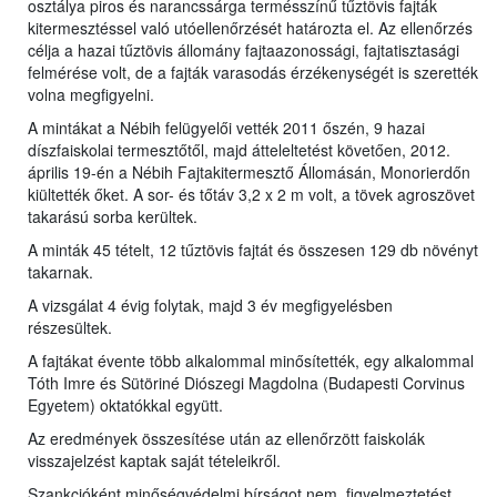
osztálya piros és narancssárga termésszínű tűztövis fajták
kitermesztéssel való utóellenőrzését határozta el. Az ellenőrzés
célja a hazai tűztövis állomány fajtaazonossági, fajtatisztasági
felmérése volt, de a fajták varasodás érzékenységét is szerették
volna megfigyelni.
A mintákat a Nébih felügyelői vették 2011 őszén, 9 hazai
díszfaiskolai termesztőtől, majd átteleltetést követően, 2012.
április 19-én a Nébih Fajtakitermesztő Állomásán, Monorierdőn
kiültették őket. A sor- és tőtáv 3,2 x 2 m volt, a tövek agroszövet
takarású sorba kerültek.
A minták 45 tételt, 12 tűztövis fajtát és összesen 129 db növényt
takarnak.
A vizsgálat 4 évig folytak, majd 3 év megfigyelésben
részesültek.
A fajtákat évente több alkalommal minősítették, egy alkalommal
Tóth Imre és Sütöriné Diószegi Magdolna (Budapesti Corvinus
Egyetem) oktatókkal együtt.
Az eredmények összesítése után az ellenőrzött faiskolák
visszajelzést kaptak saját tételeikről.
Szankcióként minőségvédelmi bírságot nem, figyelmeztetést