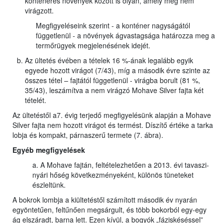
konténeres növények között is olyan, amely még nem
virágzott.
Megfigyeléseink szerint - a konténer nagyságától
függetlenül - a növények ágvastagsága határozza meg a
termőrügyek megjelenésének idejét.
Az ültetés évében a tételek 16 %-ának legalább egyik
egyede hozott virágot (7/43), míg a második évre szinte az
összes tétel – fajtától függetlenül - virágba borult (81 %,
35/43), leszámítva a nem virágzó Mohave Silver fajta két
tételét.
Az ültetéstől a7. évig terjedő megfigyelésünk alapján a Mohave
Silver fajta nem hozott virágot és termést. Díszítő értéke a tarka
lobja és kompakt, párnaszerű termete (7. ábra).
Egyéb megfigyelések
a. A Mohave fajtán, feltételezhetően a 2013. évi tavaszi-
nyári hőség következményeként, különös tüneteket
észleltünk.
A bokrok lombja a kiültetéstől számított második év nyarán
egyöntetűen, feltűnően megsárgult, és több bokorból egy-egy
ág elszáradt, barna lett. Ezen kívül, a bogyók „fáziskéséssel”