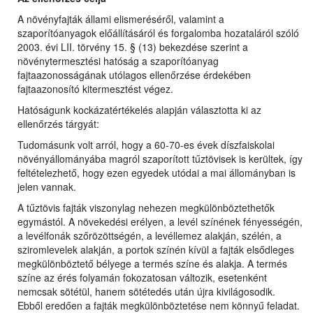
A növényfajták állami elismeréséről, valamint a
szaporítóanyagok előállításáról és forgalomba hozataláról szóló
2003. évi LII. törvény 15. § (13) bekezdése szerint a
növénytermesztési hatóság a szaporítóanyag
fajtaazonosságának utólagos ellenőrzése érdekében
fajtaazonosító kitermesztést végez.
Hatóságunk kockázatértékelés alapján választotta ki az
ellenőrzés tárgyát:
Tudomásunk volt arról, hogy a 60-70-es évek díszfaiskolai
növényállományába magról szaporított tűztövisek is kerültek, így
feltételezhető, hogy ezen egyedek utódai a mai állományban is
jelen vannak.
A tűztövis fajták viszonylag nehezen megkülönböztethetők
egymástól. A növekedési erélyen, a levél színének fényességén,
a levélfonák szőrözöttségén, a levéllemez alakján, szélén, a
sziromlevelek alakján, a portok színén kívül a fajták elsődleges
megkülönböztető bélyege a termés színe és alakja. A termés
színe az érés folyamán fokozatosan változik, esetenként
nemcsak sötétül, hanem sötétedés után újra kivilágosodik.
Ebből eredően a fajták megkülönböztetése nem könnyű feladat.