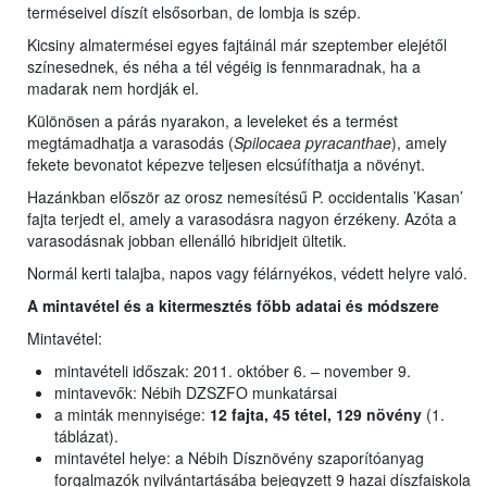
terméseivel díszít elsősorban, de lombja is szép.
Kicsiny almatermései egyes fajtáinál már szeptember elejétől
színesednek, és néha a tél végéig is fennmaradnak, ha a
madarak nem hordják el.
Különösen a párás nyarakon, a leveleket és a termést
megtámadhatja a varasodás (
Spilocaea pyracanthae
), amely
fekete bevonatot képezve teljesen elcsúfíthatja a növényt.
Hazánkban először az orosz nemesítésű P. occidentalis ’Kasan’
fajta terjedt el, amely a varasodásra nagyon érzékeny. Azóta a
varasodásnak jobban ellenálló hibridjeit ültetik.
Normál kerti talajba, napos vagy félárnyékos, védett helyre való.
A mintavétel és a kitermesztés főbb adatai és módszere
Mintavétel:
mintavételi időszak: 2011. október 6. – november 9.
mintavevők: Nébih DZSZFO munkatársai
a minták mennyisége:
12 fajta, 45 tétel, 129 növény
(1.
táblázat).
mintavétel helye: a Nébih Dísznövény szaporítóanyag
forgalmazók nyilvántartásába bejegyzett 9 hazai díszfaiskola