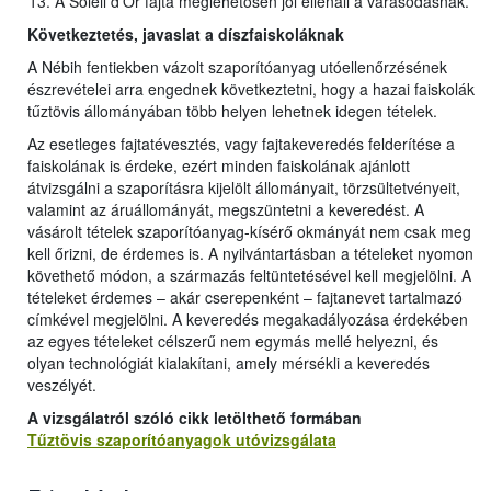
A Soleil d’Or fajta meglehetősen jól ellenáll a varasodásnak.
Következtetés, javaslat a díszfaiskoláknak
A Nébih fentiekben vázolt szaporítóanyag utóellenőrzésének
észrevételei arra engednek következtetni, hogy a hazai faiskolák
tűztövis állományában több helyen lehetnek idegen tételek.
Az esetleges fajtatévesztés, vagy fajtakeveredés felderítése a
faiskolának is érdeke, ezért minden faiskolának ajánlott
átvizsgálni a szaporításra kijelölt állományait, törzsültetvényeit,
valamint az áruállományát, megszüntetni a keveredést. A
vásárolt tételek szaporítóanyag-kísérő okmányát nem csak meg
kell őrizni, de érdemes is. A nyilvántartásban a tételeket nyomon
követhető módon, a származás feltüntetésével kell megjelölni. A
tételeket érdemes – akár cserepenként – fajtanevet tartalmazó
címkével megjelölni. A keveredés megakadályozása érdekében
az egyes tételeket célszerű nem egymás mellé helyezni, és
olyan technológiát kialakítani, amely mérsékli a keveredés
veszélyét.
A vizsgálatról szóló cikk letölthet
ő
formában
Tűztövis szaporítóanyagok utóvizsgálata