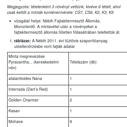
Megjegyzés: tételenként 3 növényt vettünk, kivéve 6 tételt, ahol
csak kettőt a minták konténermérete: CS7, CS9, K2, K3, K5
vizsgálat helye: Nébih Fajtakitermesztő Állomás,
Monorierdő. A mintavétel után a növényeket a
fajtakitermesztő állomás fűtetlen fóliasátrában teleltettük át.
táblázat:
A Nébih 2011. évi tűztövis szaporítóanyag
utóellenőrzésbe vont fajták adatai
Minta megnevezése
Pyracantha... (kereskedelmi
Tételszám (db)
név)
atalantioides Nana
1
Interrada (Dart’s Red)
1
Golden Charmer
2
Kasan
1
Mohave
9