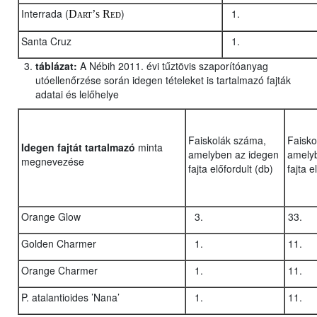
Interrada (
)
Dart’s Red
Santa Cruz
táblázat:
A Nébih 2011. évi tűztövis szaporítóanyag
utóellenőrzése során idegen tételeket is tartalmazó fajták
adatai és lelőhelye
Faiskolák száma,
Faisko
Idegen fajtát tartalmazó
minta
amelyben az idegen
amely
megnevezése
fajta előfordult (db)
fajta e
Orange Glow
Golden Charmer
Orange Charmer
P. atalantioides ’Nana’