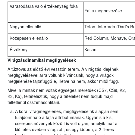
Varasodásra való érzékenység foka
Fajta megnevezése
Nagyon ellenálló
Teton, Interrada (Dart’s 
Közepesen ellenálló
Red Column, Mohave, Ora
Érzékeny
Kasan
Virágzásdinamikai megfigyelések
A tűztövis az előző évi vesszőn terem. A virágzás idejének
megfigyelésével arra voltunk kíváncsiak, hogy a virágok
megjelenése fajtafüggő-e, illetve ha nem, akkor mitől függ.
Mivel a minták nem voltak egységes méretűek (CS7, CS9, K2,
K3, K5), feltételeztük, hogy a tételeket nem tudjuk majd
feltétlenül összehasonlítani.
A korai virágmegjelenés, megfigyeléseink alapján sem
tulajdonítható a fajta attribútumának. Ugyanis a kis,
cserepes növények között is volt olyan, amelyik már a
kiültetés évében virágzott, és egy időben, a 2 literes