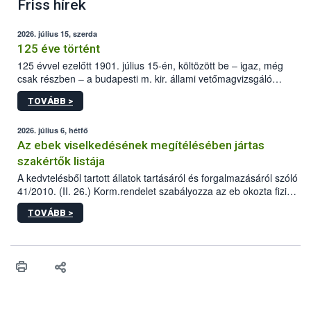
Friss hírek
2026. július 15, szerda
125 éve történt
125 évvel ezelőtt 1901. július 15-én, költözött be – igaz, még
csak részben – a budapesti m. kir. állami vetőmagvizsgáló
állomás a Kis Rókus utca 15. szám alatti, Czigler Győző által
TOVÁBB >
tervezett új épületébe.
2026. július 6, hétfő
Az ebek viselkedésének megítélésében jártas
szakértők listája
A kedvtelésből tartott állatok tartásáról és forgalmazásáról szóló
41/2010. (II. 26.) Korm.rendelet szabályozza az eb okozta fizikai
sérülés, illetve ennek veszélye keletkezésekor felmerülő
TOVÁBB >
hatósági feladatokat, valamint a veszélyes eb tartását és annak
engedélyezését. Ezen eljárások során szükség esetén be kell
vonni az ebek viselkedésének megítélésében jártas szakértőt.