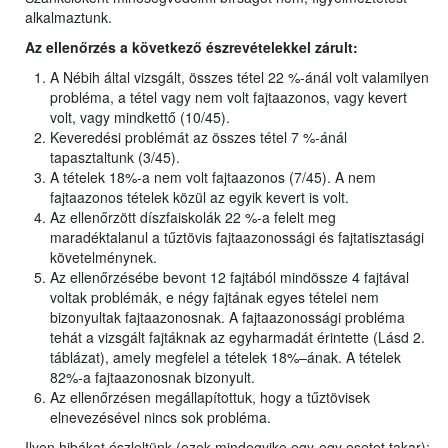
alkalmaztunk.
Az ellenőrzés a következő észrevételekkel zárult:
A Nébih által vizsgált, összes tétel 22 %-ánál volt valamilyen
probléma, a tétel vagy nem volt fajtaazonos, vagy kevert
volt, vagy mindkettő (10/45).
Keveredési problémát az összes tétel 7 %-ánál
tapasztaltunk (3/45).
A tételek 18%-a nem volt fajtaazonos (7/45). A nem
fajtaazonos tételek közül az egyik kevert is volt.
Az ellenőrzött díszfaiskolák 22 %-a felelt meg
maradéktalanul a tűztövis fajtaazonossági és fajtatisztasági
követelménynek.
Az ellenőrzésébe bevont 12 fajtából mindössze 4 fajtával
voltak problémák, e négy fajtának egyes tételei nem
bizonyultak fajtaazonosnak. A fajtaazonossági probléma
tehát a vizsgált fajtáknak az egyharmadát érintette (Lásd 2.
táblázat), amely megfelel a tételek 18%–ának. A tételek
82%-a fajtaazonosnak bizonyult.
Az ellenőrzésen megállapítottuk, hogy a tűztövisek
elnevezésével nincs sok probléma.
Ilyen hibákat észleltünk (ezek mindegyike egy-egy esetet takar):