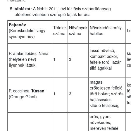
táblázat:
A Nébih 2011. évi tűztövis szaporítóanyag
utóellenőrzésében szereplő fajták leírása
Fajtanév
Tételek
Növények
Növekedési erély,
(Kereskedelmi vagy
Le
száma
száma
habitus
synonym név)
lassú növésű,
P. atalantioides ’Nana’
ki
kompakt bokor,
(helytelen név)
1
3
le
felfelé törő, lazán
Ilyennek láttuk:
cs
álló ágakkal
magas,
k
erőteljesen felfelé
P. coccinea
’Kasan’
fé
1
3
törő bokor; szőrös
(Orange Giant)
sö
hajtáscsúcs;
fo
kitűnő télállóság
erős, gyors
növekedés;
mereven felfelé