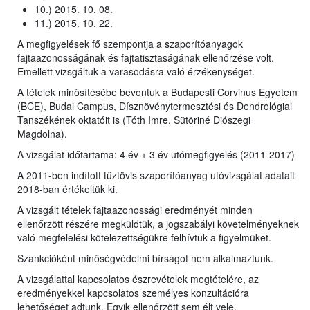
10.) 2015. 10. 08.
11.) 2015. 10. 22.
A megfigyelések fő szempontja a szaporítóanyagok
fajtaazonosságának és fajtatisztaságának ellenőrzése volt.
Emellett vizsgáltuk a varasodásra való érzékenységet.
A tételek minősítésébe bevontuk a Budapesti Corvinus Egyetem
(BCE), Budai Campus, Dísznövénytermesztési és Dendrológiai
Tanszékének oktatóit is (Tóth Imre, Sütöriné Diószegi
Magdolna).
A vizsgálat időtartama: 4 év + 3 év utómegfigyelés (2011-2017)
A 2011-ben indított tűztövis szaporítóanyag utóvizsgálat adatait
2018-ban értékeltük ki.
A vizsgált tételek fajtaazonossági eredményét minden
ellenőrzött részére megküldtük, a jogszabályi követelményeknek
való megfelelési kötelezettségükre felhívtuk a figyelmüket.
Szankcióként minőségvédelmi bírságot nem alkalmaztunk.
A vizsgálattal kapcsolatos észrevételek megtételére, az
eredményekkel kapcsolatos személyes konzultációra
lehetőséget adtunk. Egyik ellenőrzött sem élt vele.