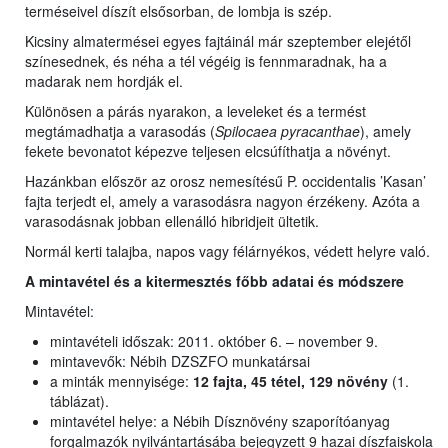
terméseivel díszít elsősorban, de lombja is szép.
Kicsiny almatermései egyes fajtáinál már szeptember elejétől
színesednek, és néha a tél végéig is fennmaradnak, ha a
madarak nem hordják el.
Különösen a párás nyarakon, a leveleket és a termést
megtámadhatja a varasodás (
Spilocaea pyracanthae
), amely
fekete bevonatot képezve teljesen elcsúfíthatja a növényt.
Hazánkban először az orosz nemesítésű P. occidentalis ’Kasan’
fajta terjedt el, amely a varasodásra nagyon érzékeny. Azóta a
varasodásnak jobban ellenálló hibridjeit ültetik.
Normál kerti talajba, napos vagy félárnyékos, védett helyre való.
A mintavétel és a kitermesztés főbb adatai és módszere
Mintavétel:
mintavételi időszak: 2011. október 6. – november 9.
mintavevők: Nébih DZSZFO munkatársai
a minták mennyisége:
12 fajta, 45 tétel, 129 növény
(1.
táblázat).
mintavétel helye: a Nébih Dísznövény szaporítóanyag
forgalmazók nyilvántartásába bejegyzett 9 hazai díszfaiskola