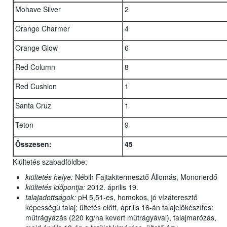
Mohave Silver
2
Orange Charmer
4
Orange Glow
6
Red Column
8
Red Cushion
1
Santa Cruz
1
Teton
9
Összesen:
45
Kiültetés szabadföldbe:
kiültetés helye:
Nébih Fajtakitermesztő Állomás, Monorierdő
kiültetés időpontja:
2012. április 19.
talajadottságok:
pH 5,51-es, homokos, jó vízáteresztő
képességű talaj; ültetés előtt, április 16-án talajelőkészítés:
műtrágyázás (220 kg/ha kevert műtrágyával), talajmarózás,