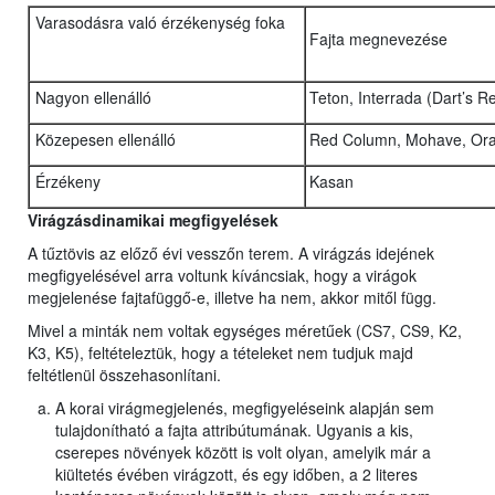
Varasodásra való érzékenység foka
Fajta megnevezése
Nagyon ellenálló
Teton, Interrada (Dart’s 
Közepesen ellenálló
Red Column, Mohave, Ora
Érzékeny
Kasan
Virágzásdinamikai megfigyelések
A tűztövis az előző évi vesszőn terem. A virágzás idejének
megfigyelésével arra voltunk kíváncsiak, hogy a virágok
megjelenése fajtafüggő-e, illetve ha nem, akkor mitől függ.
Mivel a minták nem voltak egységes méretűek (CS7, CS9, K2,
K3, K5), feltételeztük, hogy a tételeket nem tudjuk majd
feltétlenül összehasonlítani.
A korai virágmegjelenés, megfigyeléseink alapján sem
tulajdonítható a fajta attribútumának. Ugyanis a kis,
cserepes növények között is volt olyan, amelyik már a
kiültetés évében virágzott, és egy időben, a 2 literes