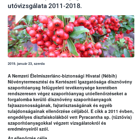
utóvizsgálata 2011-2018.
2019. január 23, szerda
A Nemzeti Élelmiszerlánc-biztonsági Hivatal (Nébih)
Növénytermesztési és Kertészeti Igazgatósága dísznövény
szaporítóanyag felügyeleti tevékenysége keretében
rendszeresen végez szaporítóanyag utóellenőrzéseket a
forgalomba kerülő dísznövény szaporítóanyagok
fajtaazonosságának, fajtatisztaságának és egyéb
tulajdonságainak ellenőrzése céljából. E cikk a 2011 évben,
engedélyes díszfaiskolákból vett Pyracantha sp. (tűztövis)
szaporítóanyagokkal végzett vizsgálatokról és
eredményeiről szól.
Az ellenőrzés célja