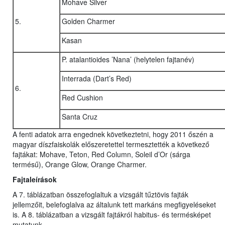
Mohave Silver
5.
Golden Charmer
Kasan
P. atalantioides ’Nana’ (helytelen fajtanév)
Interrada (Dart’s Red)
6.
Red Cushion
Santa Cruz
A fenti adatok arra engednek következtetni, hogy 2011 őszén a
magyar díszfaiskolák előszeretettel termesztették a következő
fajtákat: Mohave, Teton, Red Column, Soleil d’Or (sárga
termésű), Orange Glow, Orange Charmer.
Fajtaleírások
A 7. táblázatban összefoglaltuk a vizsgált tűztövis fajták
jellemzőit, belefoglalva az általunk tett markáns megfigyeléseket
is. A 8. táblázatban a vizsgált fajtákról habitus- és termésképet
mutatunk.