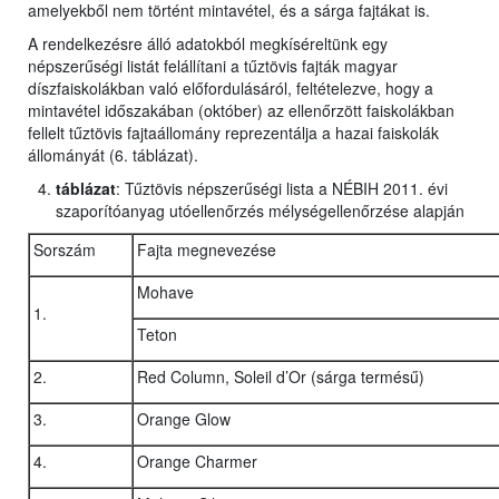
amelyekből nem történt mintavétel, és a sárga fajtákat is.
A rendelkezésre álló adatokból megkíséreltünk egy
népszerűségi listát felállítani a tűztövis fajták magyar
díszfaiskolákban való előfordulásáról, feltételezve, hogy a
mintavétel időszakában (október) az ellenőrzött faiskolákban
fellelt tűztövis fajtaállomány reprezentálja a hazai faiskolák
állományát (6. táblázat).
táblázat
: Tűztövis népszerűségi lista a NÉBIH 2011. évi
szaporítóanyag utóellenőrzés mélységellenőrzése alapján
Sorszám
Fajta megnevezése
Mohave
1.
Teton
2.
Red Column, Soleil d’Or (sárga termésű)
3.
Orange Glow
4.
Orange Charmer