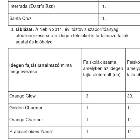
Interrada (
)
Dart’s Red
Santa Cruz
táblázat:
A Nébih 2011. évi tűztövis szaporítóanyag
utóellenőrzése során idegen tételeket is tartalmazó fajták
adatai és lelőhelye
Faiskolák száma,
Faisko
Idegen fajtát tartalmazó
minta
amelyben az idegen
amely
megnevezése
fajta előfordult (db)
fajta e
Orange Glow
Golden Charmer
Orange Charmer
P. atalantioides ’Nana’