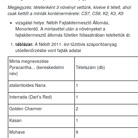
Megjegyzés: tételenként 3 növényt vettünk, kivéve 6 tételt, ahol
csak kettőt a minták konténermérete: CS7, CS9, K2, K3, K5
vizsgálat helye: Nébih Fajtakitermesztő Állomás,
Monorierdő. A mintavétel után a növényeket a
fajtakitermesztő állomás fűtetlen fóliasátrában teleltettük át.
táblázat:
A Nébih 2011. évi tűztövis szaporítóanyag
utóellenőrzésbe vont fajták adatai
Minta megnevezése
Pyracantha... (kereskedelmi
Tételszám (db)
név)
atalantioides Nana
1
Interrada (Dart’s Red)
1
Golden Charmer
2
Kasan
1
Mohave
9