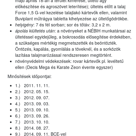
majd április 18-án a terület kimérése, ültető ágy
előkészítése és agroszövet leterítése); ültetés előtt a talaj
Force 1,5 G-vel kezelése talajlakó kártevők ellen, valamint
Buviplant műtrágya tabletta kihelyezése az ültetőgödrökbe.
helyigény
: 7 és fél sorban; sor és tőtáv: 3,2 x 2 m.
ápolás kiültetés után
: a növényeket a NÉBIH munkatársai az
ültetéssel egyidejűleg, a bokrosodás elősegítése érdekében,
a szükséges mértékig megmetszették és beöntözték.
Öntözés, kapálás, gyomlálás a töveknél, és a sorközök
lazítása talajmarózással rendszeresen megtörtént.
növényvédelmi védekezések: rovar kártevők pl. levéltetű
ellen (Decis Mega és Karate Zeon évente egyszer)
Minősítések időpontjai:
1.) 2011. 11. 11.
2.) 2012. 05. 15.
3.) 2012. 09. 07.
4.) 2013. 09. 03.
5.) 2013. 09. 10.
6.) 2013. 09. 26.
7.) 2013. 10. 10.
8.) 2014. 08. 27.
9.) 2014. 09. 11. BCE-vel