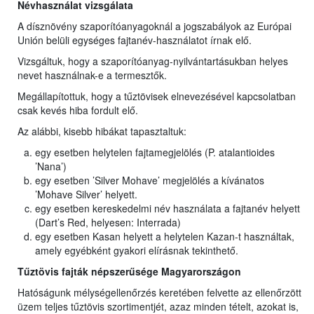
Névhasználat vizsgálata
A dísznövény szaporítóanyagoknál a jogszabályok az Európai
Unión belüli egységes fajtanév-használatot írnak elő.
Vizsgáltuk, hogy a szaporítóanyag-nyilvántartásukban helyes
nevet használnak-e a termesztők.
Megállapítottuk, hogy a tűztövisek elnevezésével kapcsolatban
csak kevés hiba fordult elő.
Az alábbi, kisebb hibákat tapasztaltuk:
egy esetben helytelen fajtamegjelölés (P. atalantioides
’Nana’)
egy esetben ’Silver Mohave’ megjelölés a kívánatos
’Mohave Silver’ helyett.
egy esetben kereskedelmi név használata a fajtanév helyett
(Dart’s Red, helyesen: Interrada)
egy esetben Kasan helyett a helytelen Kazan-t használtak,
amely egyébként gyakori elírásnak tekinthető.
Tűztövis fajták népszerűsége Magyarországon
Hatóságunk mélységellenőrzés keretében felvette az ellenőrzött
üzem teljes tűztövis szortimentjét, azaz minden tételt, azokat is,