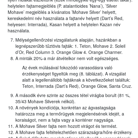
helytelen fajtamegjelölés (P. atalantioides ’Nana’), ’Silver
Mohave’ megjelölés a kívánatos ’Mohave Silver’ helyett,
kereskedelmi név használata a fajtanév helyett (Dart’s Red,
helyesen: Interrada), Kasan helyett a helytelen Kazan név
használata.
Mélységellenőrzési vizsgálatunk alapján, hazánkban a
legnépszerűbb tűztövis fajták: 1. Teton, Mohave 2. Soleil
d’Or, Red Column 3. Orange Glow 4. Orange Charmer.
A minták 20%-a már átvételkor nem volt egészséges.
Az évek múlásával fokozódó varasodásra való
érzékenységet figyeltük meg (8. táblázat). A vizsgálat
alatt a legellenállóbb fajtáknak a következőeket találtuk:
Teton, Interrada (Dart’s Red), Orange Glow, Santa Cruz.
A második évre szinte az összes tétel virágba borult (81 %,
35/43 Mohave Silverek nélkül).
A növények kondíciója, konkrétan az ágvastagsága
határozza meg a termőrügyek megjelenésének idejét, a
koraiságot, nem a fajta vagy a konténer nagysága.
A Mohave Silver fajta nem hozott virágot és termést.
A Mohave fajta feltételezhetően szárazságra/hőre érzékeny.