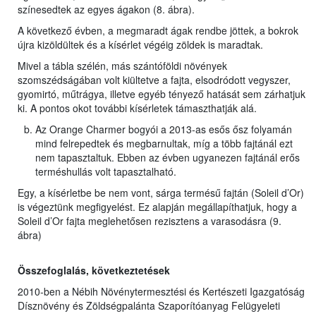
színesedtek az egyes ágakon (8. ábra).
A következő évben, a megmaradt ágak rendbe jöttek, a bokrok
újra kizöldültek és a kísérlet végéig zöldek is maradtak.
Mivel a tábla szélén, más szántóföldi növények
szomszédságában volt kiültetve a fajta, elsodródott vegyszer,
gyomirtó, műtrágya, illetve egyéb tényező hatását sem zárhatjuk
ki. A pontos okot további kísérletek támaszthatják alá.
Az Orange Charmer bogyói a 2013-as esős ősz folyamán
mind felrepedtek és megbarnultak, míg a több fajtánál ezt
nem tapasztaltuk. Ebben az évben ugyanezen fajtánál erős
terméshullás volt tapasztalható.
Egy, a kísérletbe be nem vont, sárga termésű fajtán (Soleil d’Or)
is végeztünk megfigyelést. Ez alapján megállapíthatjuk, hogy a
Soleil d’Or fajta meglehetősen rezisztens a varasodásra (9.
ábra)
Összefoglalás, következtetések
2010-ben a Nébih Növénytermesztési és Kertészeti Igazgatóság
Dísznövény és Zöldségpalánta Szaporítóanyag Felügyeleti