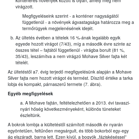
konténeres növények között is olyan, amely még nem
virágzott.
Megfigyeléseink szerint - a konténer nagyságától
függetlenül - a növények ágvastagsága határozza meg a
termőrügyek megjelenésének idejét.
Az ültetés évében a tételek 16 %-ának legalább egyik
egyede hozott virágot (7/43), míg a második évre szinte az
összes tétel – fajtától függetlenül - virágba borult (81 %,
35/43), leszámítva a nem virágzó Mohave Silver fajta két
tételét.
Az ültetéstől a7. évig terjedő megfigyelésünk alapján a Mohave
Silver fajta nem hozott virágot és termést. Díszítő értéke a tarka
lobja és kompakt, párnaszerű termete (7. ábra).
Egyéb megfigyelések
a. A Mohave fajtán, feltételezhetően a 2013. évi tavaszi-
nyári hőség következményeként, különös tüneteket
észleltünk.
A bokrok lombja a kiültetéstől számított második év nyarán
egyöntetűen, feltűnően megsárgult, és több bokorból egy-egy
ág elszáradt, barna lett. Ezen kívül, a bogyók „fáziskéséssel”