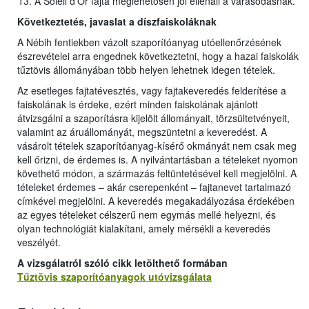
A Soleil d’Or fajta meglehetősen jól ellenáll a varasodásnak.
Következtetés, javaslat a díszfaiskoláknak
A Nébih fentiekben vázolt szaporítóanyag utóellenőrzésének
észrevételei arra engednek következtetni, hogy a hazai faiskolák
tűztövis állományában több helyen lehetnek idegen tételek.
Az esetleges fajtatévesztés, vagy fajtakeveredés felderítése a
faiskolának is érdeke, ezért minden faiskolának ajánlott
átvizsgálni a szaporításra kijelölt állományait, törzsültetvényeit,
valamint az áruállományát, megszüntetni a keveredést. A
vásárolt tételek szaporítóanyag-kísérő okmányát nem csak meg
kell őrizni, de érdemes is. A nyilvántartásban a tételeket nyomon
követhető módon, a származás feltüntetésével kell megjelölni. A
tételeket érdemes – akár cserepenként – fajtanevet tartalmazó
címkével megjelölni. A keveredés megakadályozása érdekében
az egyes tételeket célszerű nem egymás mellé helyezni, és
olyan technológiát kialakítani, amely mérsékli a keveredés
veszélyét.
A vizsgálatról szóló cikk letölthet
ő
formában
Tűztövis szaporítóanyagok utóvizsgálata