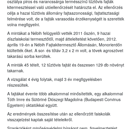
osztálya piros és narancssárga termésszínű tűztövis fajták
kitermesztéssel való utóellenőrzését határozta el. Az ellenőrzés
célja a hazai tűztövis állomány fajtaazonossági, fajtatisztasági
felmérése volt, de a fajták varasodás érzékenységét is szerették
volna megfigyelni.
A mintákat a Nébih felügyelői vették 2011 őszén, 9 hazai
díszfaiskolai termesztőtől, majd átteleltetést követően, 2012.
április 19-én a Nébih Fajtakitermesztő Állomásán, Monorierdőn
kiültették őket. A sor- és tőtáv 3,2 x 2 m volt, a tövek agroszövet
takarású sorba kerültek.
A minták 45 tételt, 12 tűztövis fajtát és összesen 129 db növényt
takarnak.
A vizsgálat 4 évig folytak, majd 3 év megfigyelésben
részesültek.
A fajtákat évente több alkalommal minősítették, egy alkalommal
Tóth Imre és Sütöriné Diószegi Magdolna (Budapesti Corvinus
Egyetem) oktatókkal együtt.
Az eredmények összesítése után az ellenőrzött faiskolák
visszajelzést kaptak saját tételeikről.
Szankcióként minőségvédelmi bírságot nem, figyelmeztetést