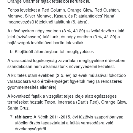
Orange Charmer fajták tételeiből kerültek ki.
Foltos leveleket a Red Column, Orange Glow, Red Cushion,
Mohave, Silver Mohave, Kasan, és P. atalantioides’ Nana’
megnevezésű tételeknél találtunk (5. ábra).
A növényeken négy esetben (3 %, 4/129) szívókártevőre utaló
jelet (szívásnyom) találtunk, és négy esetben (3 %, 4/129) a
hajtásvégek levéltetűvel borítottak voltak.
Kifejlődött állományban tett megfigyelések
A varasodási fogékonyság zavartalan megfigyelése érdekében
szándékosan nem alkalmaztunk növényvédelmi kezelést.
A kiültetés utáni években (2-5. év) az évek múlásával fokozódó
varasodásra való érzékenységet figyeltük meg (a rendszeres
gyommentesítés ellenére).
A következő fajták a vizsgálat teljes ideje alatt egészséges
terméseket hoztak: Teton, Interrada (Dart’s Red), Orange Glow,
Santa Cruz.
táblázat:
A Nébih 2011-2015. évi tűztövis szaporítóanyag
utóellenőrzés tapasztalatai a fajták varasodásra való
érzékenységéről