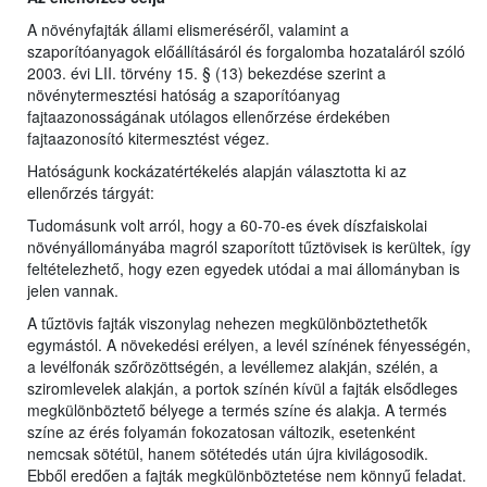
A növényfajták állami elismeréséről, valamint a
szaporítóanyagok előállításáról és forgalomba hozataláról szóló
2003. évi LII. törvény 15. § (13) bekezdése szerint a
növénytermesztési hatóság a szaporítóanyag
fajtaazonosságának utólagos ellenőrzése érdekében
fajtaazonosító kitermesztést végez.
Hatóságunk kockázatértékelés alapján választotta ki az
ellenőrzés tárgyát:
Tudomásunk volt arról, hogy a 60-70-es évek díszfaiskolai
növényállományába magról szaporított tűztövisek is kerültek, így
feltételezhető, hogy ezen egyedek utódai a mai állományban is
jelen vannak.
A tűztövis fajták viszonylag nehezen megkülönböztethetők
egymástól. A növekedési erélyen, a levél színének fényességén,
a levélfonák szőrözöttségén, a levéllemez alakján, szélén, a
sziromlevelek alakján, a portok színén kívül a fajták elsődleges
megkülönböztető bélyege a termés színe és alakja. A termés
színe az érés folyamán fokozatosan változik, esetenként
nemcsak sötétül, hanem sötétedés után újra kivilágosodik.
Ebből eredően a fajták megkülönböztetése nem könnyű feladat.