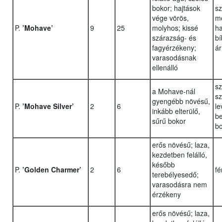
bokor; hajtások
sz
vége vörös,
mo
P.
’Mohave’
9
25
molyhos; kissé
ha
szárazság- és
bí
fagyérzékeny;
ár
varasodásnak
ellenálló
sz
a Mohave-nál
sz
gyengébb növésű,
P.
’Mohave Silver’
2
6
le
inkább elterülő,
be
sűrű bokor
b
erős növésű; laza,
kezdetben felálló,
később
P.
’Golden Charmer’
2
6
fé
terebélyesedő;
varasodásra nem
érzékeny
erős növésű; laza,