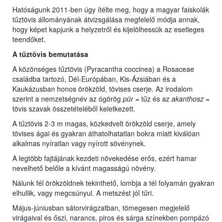
Hatóságunk 2011-ben úgy ítélte meg, hogy a magyar faiskolák
tűztövis állományának átvizsgálása megfelelő módja annak,
hogy képet kapjunk a helyzetről és kijelölhessük az esetleges
teendőket.
A tűztövis bemutatása
A közönséges tűztövis (Pyracantha coccinea) a Rosaceae
családba tartozó, Dél-Európában, Kis-Ázsiában és a
Kaukázusban honos örökzöld, tövises cserje. Az irodalom
szerint a nemzetségnév az ógörög
pür
= tűz és az
akanthosz
=
tövis szavak összetételéből keletkezett.
A tűztövis 2-3 m magas, közkedvelt örökzöld cserje, amely
tövises ágai és gyakran áthatolhatatlan bokra miatt kiválóan
alkalmas nyíratlan vagy nyírott sövénynek.
A legtöbb fajtájának kezdeti növekedése erős, ezért hamar
nevelhető belőle a kívánt magasságú növény.
Nálunk fél örökzöldnek tekinthető, lombja a tél folyamán gyakran
elhullik, vagy megcsúnyul. A metszést jól tűri.
Május-júniusban sátorvirágzatban, tömegesen megjelelő
virágaival és őszi, narancs, piros és sárga színekben pompázó