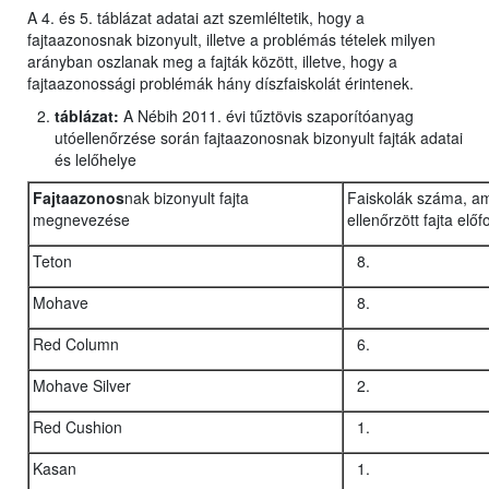
A 4. és 5. táblázat adatai azt szemléltetik, hogy a
fajtaazonosnak bizonyult, illetve a problémás tételek milyen
arányban oszlanak meg a fajták között, illetve, hogy a
fajtaazonossági problémák hány díszfaiskolát érintenek.
táblázat:
A Nébih 2011. évi tűztövis szaporítóanyag
utóellenőrzése során fajtaazonosnak bizonyult fajták adatai
és lelőhelye
Fajtaazonos
nak bizonyult fajta
Faiskolák száma, a
megnevezése
ellenőrzött fajta előf
Teton
Mohave
Red Column
Mohave Silver
Red Cushion
Kasan