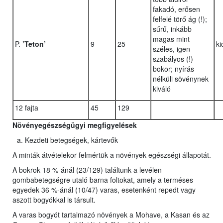
fakadó, erősen
felfelé törő ág (!);
sűrű, inkább
magas mint
P.
’Teton’
9
25
ki
széles, igen
szabályos (!)
bokor; nyírás
nélküli sövénynek
kiváló
12 fajta
45
129
Növényegészségügyi megfigyelések
Kezdeti betegségek, kártevők
A minták átvételekor felmértük a növények egészségi állapotát.
A bokrok 18 %-ánál (23/129) találtunk a levélen
gombabetegségre utaló barna foltokat, amely a terméses
egyedek 36 %-ánál (10/47) varas, esetenként repedt vagy
aszott bogyókkal is társult.
A varas bogyót tartalmazó növények a Mohave, a Kasan és az