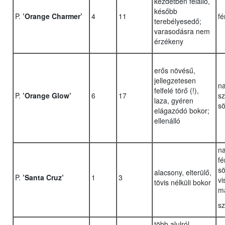
kezdetben felálló,
később
P.
’Orange Charmer’
4
11
fé
terebélyesedő;
varasodásra nem
érzékeny
erős növésű,
jellegzetesen
na
felfelé törő (!),
P.
’Orange Glow’
6
17
sz
laza, gyéren
sö
elágazódó bokor;
ellenálló
n
fé
sö
alacsony, elterülő,
P.
’Santa Cruz’
1
3
vi
tövis nélküli bokor
m
sz
több alulról