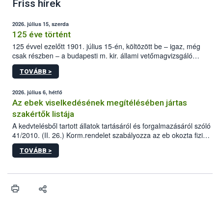
Friss hírek
2026. július 15, szerda
125 éve történt
125 évvel ezelőtt 1901. július 15-én, költözött be – igaz, még
csak részben – a budapesti m. kir. állami vetőmagvizsgáló
állomás a Kis Rókus utca 15. szám alatti, Czigler Győző által
TOVÁBB >
tervezett új épületébe.
2026. július 6, hétfő
Az ebek viselkedésének megítélésében jártas
szakértők listája
A kedvtelésből tartott állatok tartásáról és forgalmazásáról szóló
41/2010. (II. 26.) Korm.rendelet szabályozza az eb okozta fizikai
sérülés, illetve ennek veszélye keletkezésekor felmerülő
TOVÁBB >
hatósági feladatokat, valamint a veszélyes eb tartását és annak
engedélyezését. Ezen eljárások során szükség esetén be kell
vonni az ebek viselkedésének megítélésében jártas szakértőt.