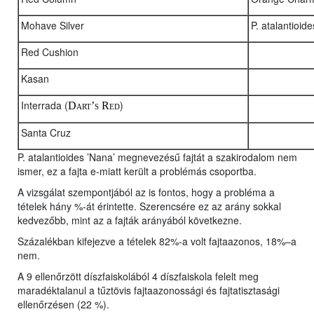
Mohave Silver
P. atalantioid
Red Cushion
Kasan
Interrada (
)
Dart’s Red
Santa Cruz
P. atalantioides ’Nana’ megnevezésű fajtát a szakirodalom nem
ismer, ez a fajta e-miatt került a problémás csoportba.
A vizsgálat szempontjából az is fontos, hogy a probléma a
tételek hány %-át érintette. Szerencsére ez az arány sokkal
kedvezőbb, mint az a fajták arányából következne.
Százalékban kifejezve a tételek 82%-a volt fajtaazonos, 18%–a
nem.
A 9 ellenőrzött díszfaiskolából 4 díszfaiskola felelt meg
maradéktalanul a tűztövis fajtaazonossági és fajtatisztasági
ellenőrzésen (22 %).