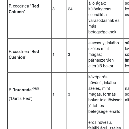
álló ágak;
sö
P. coccinea
’Red
8
24
különlegesen
le
Column’
ellenálló a
cs
varasodásnak és
más
betegségeknek
alacsony; inkább
sű
széles mint
le
P. coccinea
’Red
1
3
magas;
sö
Cushion’
párnaszerűen
fi
elterülő bokor
le
középerős
növésű, inkább
széles, mint
na
PBR
P.
’Interrada’
1
3
magas, formás
sö
(’Dart’s Red’)
bokor tele tövissel;
al
jó tél- és
betegségellenálló
erős növésű,
felálló ágú, széles