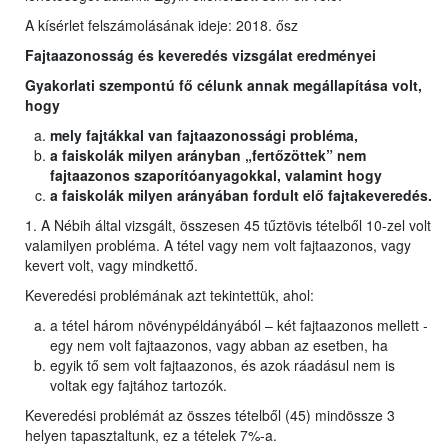
A kísérlet felszámolásának ideje: 2018. ősz
Fajtaazonosság és keveredés vizsgálat eredményei
Gyakorlati szempontú fő célunk annak megállapítása volt,
hogy
mely fajtákkal van fajtaazonossági probléma,
a faiskolák milyen arányban „fertőzöttek” nem
fajtaazonos szaporítóanyagokkal, valamint hogy
a faiskolák milyen arányában fordult elő fajtakeveredés.
1. A Nébih által vizsgált, összesen 45 tűztövis tételből 10-zel volt
valamilyen probléma. A tétel vagy nem volt fajtaazonos, vagy
kevert volt, vagy mindkettő.
Keveredési problémának azt tekintettük, ahol:
a tétel három növénypéldányából – két fajtaazonos mellett -
egy nem volt fajtaazonos, vagy abban az esetben, ha
egyik tő sem volt fajtaazonos, és azok ráadásul nem is
voltak egy fajtához tartozók.
Keveredési problémát az összes tételből (45) mindössze 3
helyen tapasztaltunk, ez a tételek 7%-a.