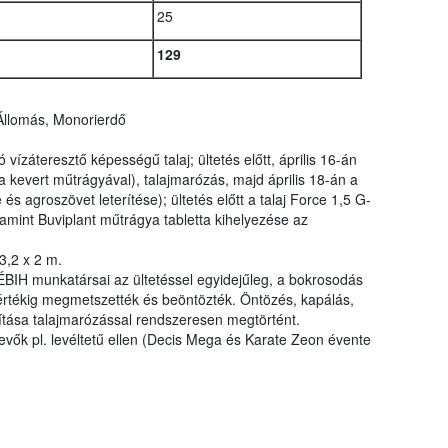
25
129
Állomás, Monorierdő
vízáteresztő képességű talaj; ültetés előtt, április 16-án
a kevert műtrágyával), talajmarózás, majd április 18-án a
 és agroszövet leterítése); ültetés előtt a talaj Force 1,5 G-
alamint Buviplant műtrágya tabletta kihelyezése az
 3,2 x 2 m.
ÉBIH munkatársai az ültetéssel egyidejűleg, a bokrosodás
rtékig megmetszették és beöntözték. Öntözés, kapálás,
zítása talajmarózással rendszeresen megtörtént.
vők pl. levéltetű ellen (Decis Mega és Karate Zeon évente