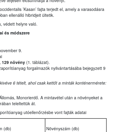
ve teljesen elcsúfíthatja a növényt.
cidentalis ’Kasan’ fajta terjedt el, amely a varasodásra
 ellenálló hibridjeit ültetik.
, védett helyre való.
tai és módszere
 november 9.
i
l, 129 növény
(1. táblázat).
zaporítóanyag forgalmazók nyilvántartásába bejegyzett 9
ivéve 6 tételt, ahol csak kettőt a minták konténermérete:
 Állomás, Monorierdő. A mintavétel után a növényeket a
rában teleltettük át.
aporítóanyag utóellenőrzésbe vont fajták adatai
m (db)
Növényszám (db)