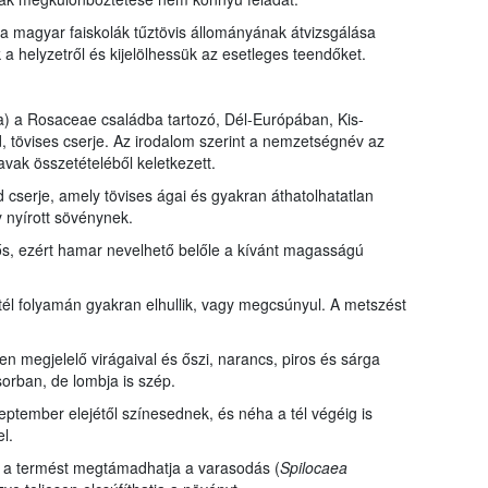
 magyar faiskolák tűztövis állományának átvizsgálása
 helyzetről és kijelölhessük az esetleges teendőket.
a) a Rosaceae családba tartozó, Dél-Európában, Kis-
 tövises cserje. Az irodalom szerint a nemzetségnév az
avak összetételéből keletkezett.
 cserje, amely tövises ágai és gyakran áthatolhatatlan
y nyírott sövénynek.
ős, ezért hamar nevelhető belőle a kívánt magasságú
 tél folyamán gyakran elhullik, vagy megcsúnyul. A metszést
 megjelelő virágaival és őszi, narancs, piros és sárga
orban, de lombja is szép.
eptember elejétől színesednek, és néha a tél végéig is
l.
s a termést megtámadhatja a varasodás (
Spilocaea