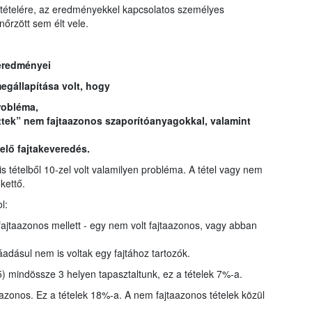
gtételére, az eredményekkel kapcsolatos személyes
nőrzött sem élt vele.
eredményei
egállapítása volt, hogy
robléma,
öttek” nem fajtaazonos szaporítóanyagokkal, valamint
elő fajtakeveredés.
is tételből 10-zel volt valamilyen probléma. A tétel vagy nem
kettő.
l:
ajtaazonos mellett - egy nem volt fajtaazonos, vagy abban
áadásul nem is voltak egy fajtához tartozók.
) mindössze 3 helyen tapasztaltunk, ez a tételek 7%-a.
taazonos. Ez a tételek 18%-a. A nem fajtaazonos tételek közül