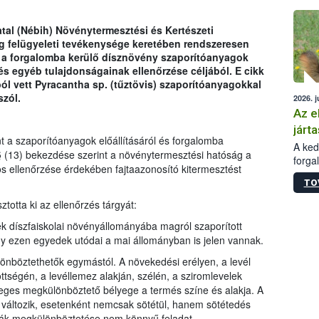
épüle
atal (Nébih) Növénytermesztési és Kertészeti
 felügyeleti tevékenysége keretében rendszeresen
 a forgalomba kerülő dísznövény szaporítóanyagok
és egyéb tulajdonságainak ellenőrzése céljából. E cikk
ól vett Pyracantha sp. (tűztövis) szaporítóanyagokkal
szól.
2026. j
Az e
járta
nt a szaporítóanyagok előállításáról és forgalomba
A kedv
. § (13) bekezdése szerint a növénytermesztési hatóság a
forga
s ellenőrzése érdekében fajtaazonosító kitermesztést
Korm.
TO
sérül
felme
totta ki az ellenőrzés tárgyát:
veszé
k díszfaiskolai növényállományába magról szaporított
Ezen 
hogy ezen egyedek utódai a mai állományban is jelen vannak.
vonni
jártas
lönböztethetők egymástól. A növekedési erélyen, a levél
tségén, a levéllemez alakján, szélén, a sziromlevelek
ődleges megkülönböztető bélyege a termés színe és alakja. A
 változik, esetenként nemcsak sötétül, hanem sötétedés
ajták megkülönböztetése nem könnyű feladat.