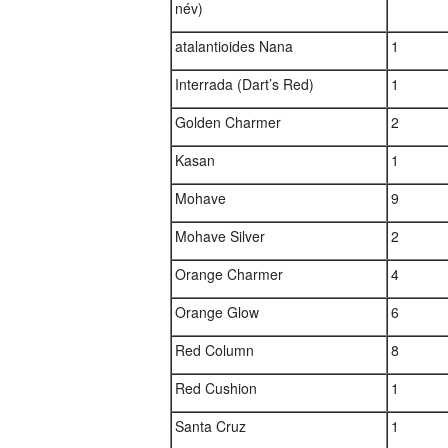
név)
atalantioides Nana
1
Interrada (Dart’s Red)
1
Golden Charmer
2
Kasan
1
Mohave
9
Mohave Silver
2
Orange Charmer
4
Orange Glow
6
Red Column
8
Red Cushion
1
Santa Cruz
1