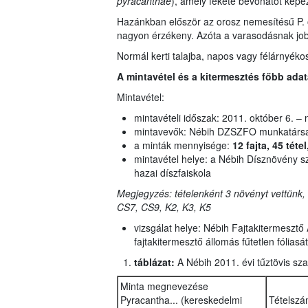
pyracanthae
), amely fekete bevonatot képez
Hazánkban először az orosz nemesítésű P. oc
nagyon érzékeny. Azóta a varasodásnak jobban
Normál kerti talajba, napos vagy félárnyékos
A mintavétel és a kitermesztés főbb ada
Mintavétel:
mintavételi időszak: 2011. október 6. –
mintavevők: Nébih DZSZFO munkatársa
a minták mennyisége:
12 fajta, 45 téte
mintavétel helye: a Nébih Dísznövény s
hazai díszfaiskola
Megjegyzés: tételenként 3 növényt vettünk, k
CS7, CS9, K2, K3, K5
vizsgálat helye: Nébih Fajtakitermesztő
fajtakitermesztő állomás fűtetlen fóliasát
táblázat:
A Nébih 2011. évi tűztövis sz
Minta megnevezése
Pyracantha... (kereskedelmi
Tételszá