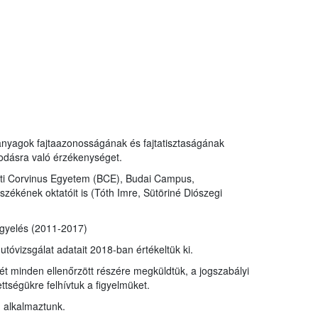
anyagok fajtaazonosságának és fajtatisztaságának
asodásra való érzékenységet.
sti Corvinus Egyetem (BCE), Budai Campus,
zékének oktatóit is (Tóth Imre, Sütöriné Diószegi
igyelés (2011-2017)
utóvizsgálat adatait 2018-ban értékeltük ki.
ét minden ellenőrzött részére megküldtük, a jogszabályi
tségükre felhívtuk a figyelmüket.
 alkalmaztunk.