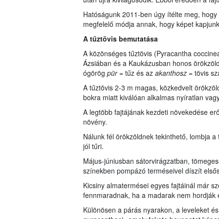
Hatóságunk 2011-ben úgy ítélte meg, hogy a
megfelelő módja annak, hogy képet kapjunk a
A tűztövis bemutatása
A közönséges tűztövis (Pyracantha coccine
Ázsiában és a Kaukázusban honos örökzöld,
ógörög
pür
= tűz és az
akanthosz
= tövis sz
A tűztövis 2-3 m magas, közkedvelt örökzöld
bokra miatt kiválóan alkalmas nyíratlan vag
A legtöbb fajtájának kezdeti növekedése er
növény.
Nálunk fél örökzöldnek tekinthető, lombja a
jól tűri.
Május-júniusban sátorvirágzatban, tömegesen
színekben pompázó terméseivel díszít elsős
Kicsiny almatermései egyes fajtáinál már sz
fennmaradnak, ha a madarak nem hordják e
Különösen a párás nyarakon, a leveleket é