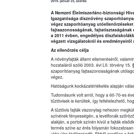
2019. január 23, szerda
A Nemzeti Élelmiszerlánc-biztonsági Hiv
Igazgatósága dísznövény szaporítóanyag
végez szaporítóanyag utóellenőrzéseket
fajtaazonosságának, fajtatisztaságának 
a 2011 évben, engedélyes díszfaiskolákb
végzett vizsgálatokról és eredményeiről 
Az ellenőrzés célja
A növényfajták állami elismeréséről, valami
hozataláról szóló 2003. évi LII. törvény 15
szaporítóanyag fajtaazonosságának utólago
végez.
Hatóságunk kockázatértékelés alapján válasz
Tudomásunk volt arról, hogy a 60-70-es éve
tűztövisek is kerültek, így feltételezhető, 
A tűztövis fajták viszonylag nehezen megkü
színének fényességén, a levélfonák szőrözöt
alakján, a portok színén kívül a fajták els
termés színe az érés folyamán fokozatosan
után újra kivilágosodik. Ebből eredően a f