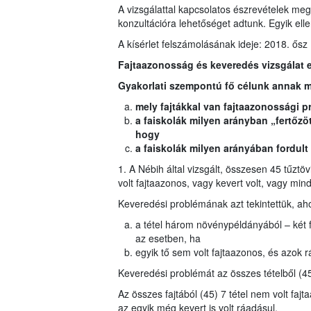
A vizsgálattal kapcsolatos észrevételek me
konzultációra lehetőséget adtunk. Egyik elle
A kísérlet felszámolásának ideje: 2018. ősz
Fajtaazonosság és keveredés vizsgálat 
Gyakorlati szempontú fő célunk annak m
mely fajtákkal van fajtaazonossági p
a faiskolák milyen arányban „fertőz
hogy
a faiskolák milyen arányában fordult 
1. A Nébih által vizsgált, összesen 45 tűztöv
volt fajtaazonos, vagy kevert volt, vagy mind
Keveredési problémának azt tekintettük, aho
a tétel három növénypéldányából – két f
az esetben, ha
egyik tő sem volt fajtaazonos, és azok r
Keveredési problémát az összes tételből (45
Az összes fajtából (45) 7 tétel nem volt faj
az egyik még kevert is volt ráadásul.