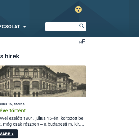
PCSOLAT
s hírek
úlius 15, szerda
éve történt
vvel ezelőtt 1901. július 15-én, költözött be
z, még csak részben – a budapesti m. kir.
i vetőmagvizsgáló állomás a Kis Rókus utca
VÁBB >
ám alatti, Czigler Győző által tervezett új