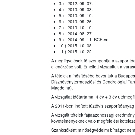
3.) 2012. 09. 07.
4.) 2013. 09. 03.
5.) 2013. 09. 10.
6.) 2013. 09. 26.
7.) 2013. 10. 10.
8.) 2014. 08. 27.
9.) 2014. 09. 11. BCE-vel
10.) 2015. 10. 08.
11.) 2015. 10. 22.
A megfigyelések fő szempontja a szaporító
ellenőrzése volt. Emellett vizsgáltuk a var
A tételek minősítésébe bevontuk a Budape
Dísznövénytermesztési és Dendrológiai Tans
Magdolna).
A vizsgálat időtartama: 4 év + 3 év utómegf
A 2011-ben indított tűztövis szaporítóanyag 
A vizsgált tételek fajtaazonossági eredmény
követelményeknek való megfelelési kötelezet
Szankcióként minőségvédelmi bírságot nem