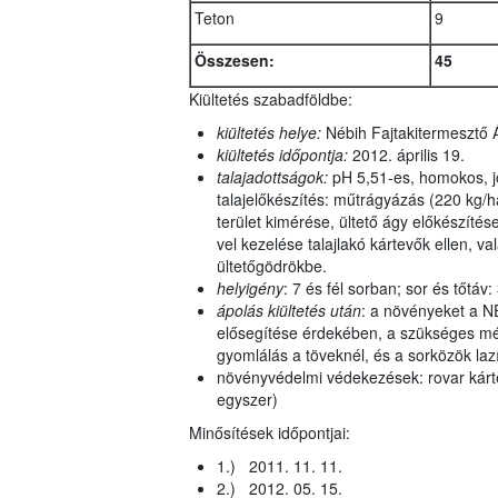
Teton
9
Összesen:
45
Kiültetés szabadföldbe:
kiültetés helye:
Nébih Fajtakitermesztő 
kiültetés időpontja:
2012. április 19.
talajadottságok:
pH 5,51-es, homokos, jó 
talajelőkészítés: műtrágyázás (220 kg/h
terület kimérése, ültető ágy előkészítése
vel kezelése talajlakó kártevők ellen, v
ültetőgödrökbe.
helyigény
: 7 és fél sorban; sor és tőtáv:
ápolás kiültetés után
: a növényeket a N
elősegítése érdekében, a szükséges mé
gyomlálás a töveknél, és a sorközök la
növényvédelmi védekezések: rovar kárte
egyszer)
Minősítések időpontjai:
1.) 2011. 11. 11.
2.) 2012. 05. 15.