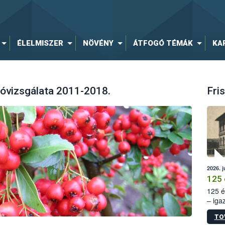
ÉLELMISZER
NÖVÉNY
ÁTFOGÓ TÉMÁK
KA
tóvizsgálata 2011-2018.
Fris
2026. j
125 
125 é
– iga
állam
TO
15. sz