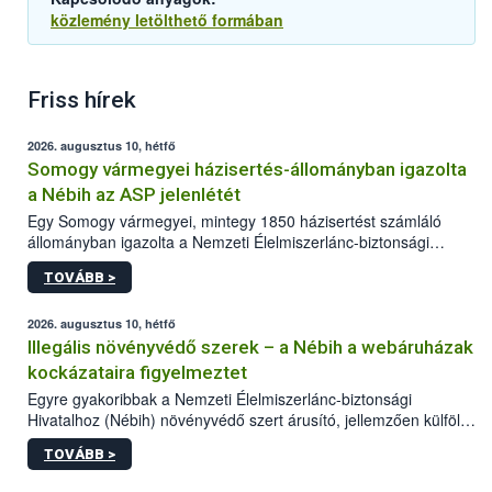
közlemény letölthető formában
Friss hírek
2026. augusztus 10, hétfő
Somogy vármegyei házisertés-állományban igazolta
a Nébih az ASP jelenlétét
Egy Somogy vármegyei, mintegy 1850 házisertést számláló
állományban igazolta a Nemzeti Élelmiszerlánc-biztonsági
Hivatal (Nébih) laboratóriuma az afrikai sertéspestis (ASP) vírus
TOVÁBB >
jelenlétét. Az országos főállatorvos azonnal elrendelte a
szükséges járványügyi intézkedéseket a betegség további
terjedésének megakadályozása érdekében. A sertéstartók
2026. augusztus 10, hétfő
számára kiemelten fontos a járványvédelmi előírások szigorú
Illegális növényvédő szerek – a Nébih a webáruházak
betartása.
kockázataira figyelmeztet
Egyre gyakoribbak a Nemzeti Élelmiszerlánc-biztonsági
Hivatalhoz (Nébih) növényvédő szert árusító, jellemzően külföldi
honlapok kapcsán érkező bejelentések. Emellett az ilyen
TOVÁBB >
termékeket kínáló kéretlen online reklámok mennyisége is
számottevően megnövekedett az elmúlt időszakban. A Nébih