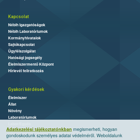
Kapcsolat
Nébih Igazgatóságok
Nébih Laboratóriumok
Kormányhivatalok
Sajtókapcsolat
Ügyfélszolgálat
Hatósági jogsegély
Élelmiszermentő Központ
Hírlevél feliratkozás
Gyakori kérdések
Élelmiszer
Állat
Növény
Laboratóriumok
Labor/Egyéb
Adatkezelési tájékoztatónkban
megismerheti, hogyan
gondoskodunk személyes adatai védelméről. Weboldalunk