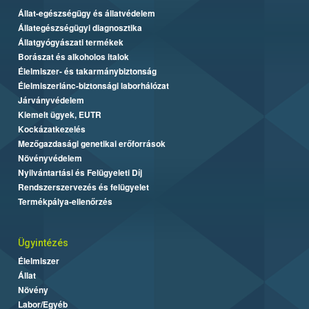
Állat-egészségügy és állatvédelem
Állategészségügyi diagnosztika
Állatgyógyászati termékek
Borászat és alkoholos italok
Élelmiszer- és takarmánybiztonság
Élelmiszerlánc-biztonsági laborhálózat
Járványvédelem
Kiemelt ügyek, EUTR
Kockázatkezelés
Mezőgazdasági genetikai erőforrások
Növényvédelem
Nyilvántartási és Felügyeleti Díj
Rendszerszervezés és felügyelet
Termékpálya-ellenőrzés
Ügyintézés
Élelmiszer
Állat
Növény
Labor/Egyéb