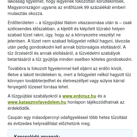
lakosság figyelmét, hogy legyenek fokozottan körültekintőek,
Magyarországon ugyanis az erdőtüzek 99 százalékát emberi
mulasztás okozza.
Erdőterületen – a tűzgyújtási tilalom visszavonása után is – csak
szélcsendes időszakban, a kijelölt és kiépített tűzrakó helyen
szabad tüzet rakni, úgy, hogy az a környezetre veszélyt ne
jelentsen. A tüzet nem szabad felügyelet nélkül hagyni, távozás
után pedig gondoskodni kell annak biztonságos eloltásáról. A
tűz őrzéséről és annak eloltásáról, a tűzvédelmi szabályok
betartásáról a tűz gyújtója minden esetben köteles gondoskodni.
Továbbra is fokozott figyelemmel kell eljárni az erdőn kívüli,
illetve a lakott területeken is, mert a felügyelet nélkül hagyott tűz
könnyen továbbterjedhet és életveszéllyel vagy súlyos kárral
fenyegető tűzeset forrása lehet.
A tűzgyújtási szabályokról a
www.erdotuz.hu
és a
www.katasztrofavedelem.hu
honlapon tájékozódhatnak az
érdeklődők.
Csupán egy másodpercnyi odafigyeléssel több hetes tűzoltást
és évtizedes helyreállítást előzhetünk meg.
Kapcsolódó anyagok: