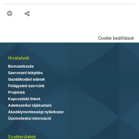
összegyűjtötte az illegális növényvédő szerek kapcsán
előforduló árulkodó jeleket, valamint a webáruházakból való
vásárlás kockázatait.
Cookie beállítások
Hivatalunk
Bemutatkozás
Szervezeti felépítés
Gazdálkodási adatok
Felügyeleti szervünk
Projektek
Kapcsolódó linkek
Adatkezelési tájékoztató
Akadálymentességi nyilatkozat
Üzemeltetési információ
Szakterületek