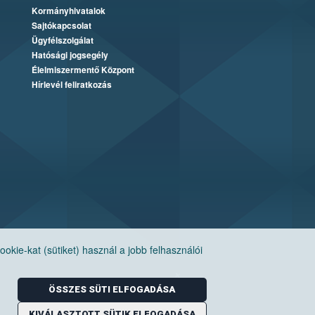
Kormányhivatalok
Sajtókapcsolat
Ügyfélszolgálat
Hatósági jogsegély
Élelmiszermentő Központ
Hírlevél feliratkozás
ie-kat (sütiket) használ a jobb felhasználói
ÖSSZES SÜTI ELFOGADÁSA
KIVÁLASZTOTT SÜTIK ELFOGADÁSA