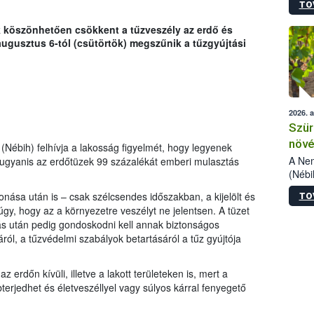
TO
kőris
jelen
k köszönhetően csökkent a tűzveszély az erdő és
talál
augusztus 6-tól (csütörtök) megszűnik a tűzgyújtási
azono
folyta
intéz
össze
érdek
2026. 
Szür
növé
 (Nébih) felhívja a lakosság figyelmét, hogy legyenek
szől
A Nem
 ugyanis az erdőtüzek 99 százalékát emberi mulasztás
(Nébi
Klart
vonása után is – csak szélcsendes időszakban, a kijelölt és
TO
módos
 úgy, hogy az a környezetre veszélyt ne jelentsen. A tüzet
egész
ás után pedig gondoskodni kell annak biztonságos
felha
áról, a tűzvédelmi szabályok betartásáról a tűz gyújtója
célja
lehet
Az Or
z erdőn kívüli, illetve a lakott területeken is, mert a
felha
terjedhet és életveszéllyel vagy súlyos kárral fenyegető
terme