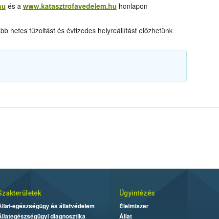
hu
és a
www.katasztrofavedelem.hu
honlapon
 hetes tűzoltást és évtizedes helyreállítást előzhetünk
Szakterületek
Ügyintézés
Állat-egészségügy és állatvédelem
Élelmiszer
Állategészségügyi diagnosztika
Állat