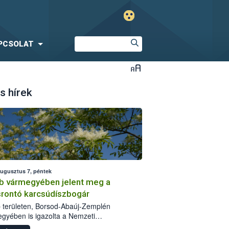
PCSOLAT
s hírek
augusztus 7, péntek
b vármegyében jelent meg a
srontó karcsúdíszbogár
 területen, Borsod-Abaúj-Zemplén
gyében is igazolta a Nemzeti
iszerlánc-biztonsági Hivatal (Nébih) a