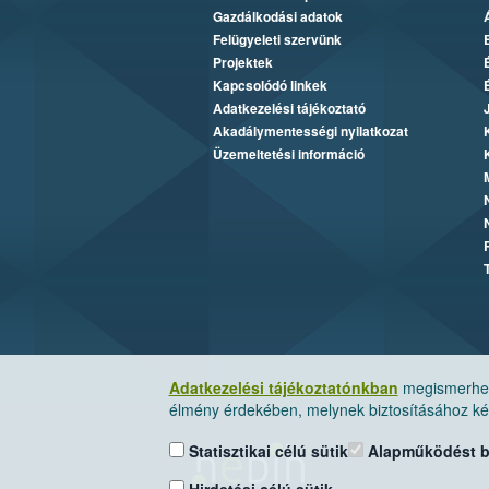
Gazdálkodási adatok
Felügyeleti szervünk
Projektek
Kapcsolódó linkek
Adatkezelési tájékoztató
Akadálymentességi nyilatkozat
Üzemeltetési információ
Adatkezelési tájékoztatónkban
megismerheti
élmény érdekében, melynek biztosításához kér
Statisztikai célú sütik
Alapműködést biz
Hirdetési célú sütik