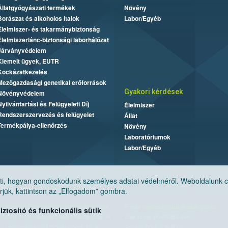
Állatgyógyászati termékek
Növény
Borászat és alkoholos italok
Labor/Egyéb
Élelmiszer- és takarmánybiztonság
Élelmiszerlánc-biztonsági laborhálózat
Járványvédelem
Kiemelt ügyek, EUTR
Kockázatkezelés
Mezőgazdasági genetikai erőforrások
Gyakori kérdések
Növényvédelem
Nyilvántartási és Felügyeleti Díj
Élelmiszer
Rendszerszervezés és felügyelet
Állat
Termékpálya-ellenőrzés
Növény
Laboratóriumok
Labor/Egyéb
, hogyan gondoskodunk személyes adatai védelméről. Weboldalunk cook
jük, kattintson az „Elfogadom” gombra.
Nemzeti Élelmiszerlánc-biztonsági Hivatal
E-mail:
ugyfelszolgalat@nebih.gov.hu
tosító és funkcionális sütik
Cím: 1024 Budapest, Keleti Károly utca. 24.
Zöld szám: 06-80/263-244
Levelezési cím: 1525 Budapest. Pf. 30.
Telefon: 06-1/ 336-9000