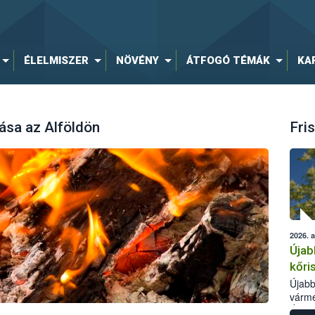
ÉLELMISZER
NÖVÉNY
ÁTFOGÓ TÉMÁK
KA
ása az Alföldön
Fris
2026. 
Újab
kőri
Újabb
várme
Élelm