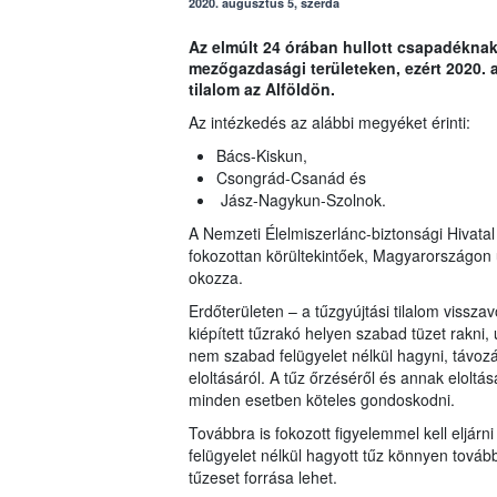
2020. augusztus 5, szerda
Az elmúlt 24 órában hullott csapadékna
mezőgazdasági területeken, ezért 2020. 
tilalom az Alföldön.
Az intézkedés az alábbi megyéket érinti:
Bács-Kiskun,
Csongrád-Csanád és
Jász-Nagykun-Szolnok.
A Nemzeti Élelmiszerlánc-biztonsági Hivatal
fokozottan körültekintőek, Magyarországon
okozza.
Erdőterületen – a tűzgyújtási tilalom vissza
kiépített tűzrakó helyen szabad tüzet rakni,
nem szabad felügyelet nélkül hagyni, távoz
eloltásáról. A tűz őrzéséről és annak eloltás
minden esetben köteles gondoskodni.
Továbbra is fokozott figyelemmel kell eljárni a
felügyelet nélkül hagyott tűz könnyen tovább
tűzeset forrása lehet.