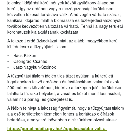
jelenlegi időjárási körülmények között gyúlékony állapotba
került, így az erdőben vagy a mezőgazdasági területeken
közvetlen tűzeset forrásává válik. A hétvégén várható száraz,
kánikulai időjárás miatt a biomassza és tűzterjedési viszonyok
további kedvezőtlen változása várható. Fennáll a nagy területű
koronatüzek kialakulásának kockázata.
A fokozott erdőtűzkockázat miatt az alábbi megyékben kerül
kihirdetésre a tűzgyújtási tilalom.
• Bács-Kiskun
• Csongrád-Csanád
• Jász-Nagykun-Szolnok
A tűzgyújtási tilalom idején tilos tüzet gyújtani a külterületi
ingatlanokon fekvő erdőkben és fásításokban, valamint azok
200 méteres körzetében, ideértve a térképen jelölt területeken
található tűzrakó helyeket, a vasút és közút menti fásításokat,
valamint a parlag- és gazégetést is.
A Nébih felhívja a lakosság figyelmét, hogy a tűzgyújtási tilalom
alá eső területeken kiemelten fontos a korlátozó előírások
betartása, amelyekről bővebben e cikkünkben olvashatnak:
https://portal.nebih.gov.hu/-/rugalmasabba-valt-a-