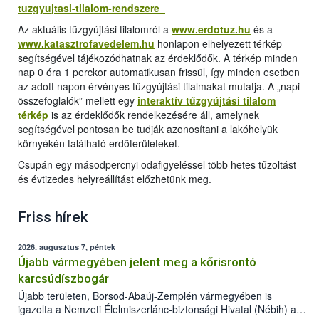
tuzgyujtasi-tilalom-rendszere
Az aktuális tűzgyújtási tilalomról a
www.erdotuz.hu
és a
www.katasztrofavedelem.hu
honlapon elhelyezett térkép
segítségével tájékozódhatnak az érdeklődők. A térkép minden
nap 0 óra 1 perckor automatikusan frissül, így minden esetben
az adott napon érvényes tűzgyújtási tilalmakat mutatja. A „napi
összefoglalók” mellett egy
interaktív tűzgyújtási tilalom
térkép
is az érdeklődők rendelkezésére áll, amelynek
segítségével pontosan be tudják azonosítani a lakóhelyük
környékén található erdőterületeket.
Csupán egy másodpercnyi odafigyeléssel több hetes tűzoltást
és évtizedes helyreállítást előzhetünk meg.
Friss hírek
2026. augusztus 7, péntek
Újabb vármegyében jelent meg a kőrisrontó
karcsúdíszbogár
Újabb területen, Borsod-Abaúj-Zemplén vármegyében is
igazolta a Nemzeti Élelmiszerlánc-biztonsági Hivatal (Nébih) a