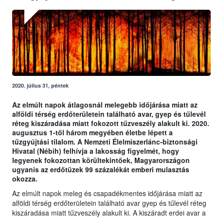
2020. július 31, péntek
Az elmúlt napok átlagosnál melegebb időjárása miatt az
alföldi térség erdőterületein található avar, gyep és tűlevél
réteg kiszáradása miatt fokozott tűzveszély alakult ki. 2020.
augusztus 1-től három megyében életbe lépett a
tűzgyújtási tilalom. A Nemzeti Élelmiszerlánc-biztonsági
Hivatal (Nébih) felhívja a lakosság figyelmét, hogy
legyenek fokozottan körültekintőek, Magyarországon
ugyanis az erdőtüzek 99 százalékát emberi mulasztás
okozza.
Az elmúlt napok meleg és csapadékmentes időjárása miatt az
alföldi térség erdőterületein található avar gyep és tűlevél réteg
kiszáradása miatt tűzveszély alakult ki. A kiszáradt erdei avar a