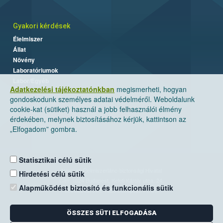
Gyakori kérdések
Élelmiszer
Állat
Növény
Laboratóriumok
Labor/Egyéb
Adatkezelési tájékoztatónkban
megismerheti, hogyan
gondoskodunk személyes adatai védelméről. Weboldalunk
cookie-kat (sütiket) használ a jobb felhasználói élmény
érdekében, melynek biztosításához kérjük, kattintson az
„Elfogadom” gombra.
Statisztikai célú sütik
Nemzeti Élelmiszerlánc-biztonsági Hivatal
Hirdetési célú sütik
Cím: 1024 Budapest, Keleti Károly utca. 24.
Alapműködést biztosító és funkcionális sütik
Levelezési cím: 1525 Budapest. Pf. 30.
ÖSSZES SÜTI ELFOGADÁSA
E-mail:
ugyfelszolgalat@nebih.gov.hu