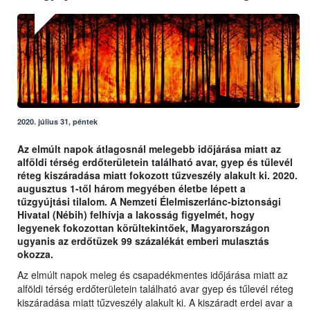
2020. július 31, péntek
Az elmúlt napok átlagosnál melegebb időjárása miatt az
alföldi térség erdőterületein található avar, gyep és tűlevél
réteg kiszáradása miatt fokozott tűzveszély alakult ki. 2020.
augusztus 1-től három megyében életbe lépett a
tűzgyújtási tilalom. A Nemzeti Élelmiszerlánc-biztonsági
Hivatal (Nébih) felhívja a lakosság figyelmét, hogy
legyenek fokozottan körültekintőek, Magyarországon
ugyanis az erdőtüzek 99 százalékát emberi mulasztás
okozza.
Az elmúlt napok meleg és csapadékmentes időjárása miatt az
alföldi térség erdőterületein található avar gyep és tűlevél réteg
kiszáradása miatt tűzveszély alakult ki. A kiszáradt erdei avar a