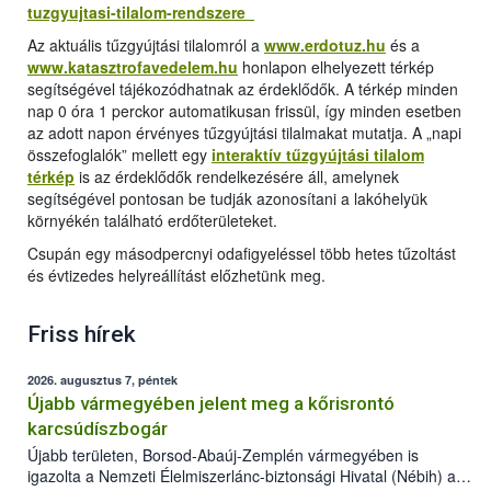
tuzgyujtasi-tilalom-rendszere
Az aktuális tűzgyújtási tilalomról a
www.erdotuz.hu
és a
www.katasztrofavedelem.hu
honlapon elhelyezett térkép
segítségével tájékozódhatnak az érdeklődők. A térkép minden
nap 0 óra 1 perckor automatikusan frissül, így minden esetben
az adott napon érvényes tűzgyújtási tilalmakat mutatja. A „napi
összefoglalók” mellett egy
interaktív tűzgyújtási tilalom
térkép
is az érdeklődők rendelkezésére áll, amelynek
segítségével pontosan be tudják azonosítani a lakóhelyük
környékén található erdőterületeket.
Csupán egy másodpercnyi odafigyeléssel több hetes tűzoltást
és évtizedes helyreállítást előzhetünk meg.
Friss hírek
2026. augusztus 7, péntek
Újabb vármegyében jelent meg a kőrisrontó
karcsúdíszbogár
Újabb területen, Borsod-Abaúj-Zemplén vármegyében is
igazolta a Nemzeti Élelmiszerlánc-biztonsági Hivatal (Nébih) a