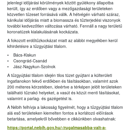
jelenlegi időjárási körülmények között gyúlékony állapotba
került, így az erdőben vagy a mezőgazdasági területeken
közvetlen tűzeset forrásává válik. A hétvégén várható száraz,
kánikulai időjárás miatt a biomassza és tűzterjedési viszonyok
további kedvezőtlen változása várható. Fennáll a nagy területű
koronatüzek kialakulásának kockázata.
A fokozott erdőtűzkockázat miatt az alábbi megyékben kerül
kihirdetésre a tűzgyújtási tilalom.
• Bács-Kiskun
• Csongrád-Csanád
• Jász-Nagykun-Szolnok
A tűzgyújtási tilalom idején tilos tüzet gyújtani a külterületi
ingatlanokon fekvő erdőkben és fásításokban, valamint azok
200 méteres körzetében, ideértve a térképen jelölt területeken
található tűzrakó helyeket, a vasút és közút menti fásításokat,
valamint a parlag- és gazégetést is.
A Nébih felhívja a lakosság figyelmét, hogy a tűzgyújtási tilalom
alá eső területeken kiemelten fontos a korlátozó előírások
betartása, amelyekről bővebben e cikkünkben olvashatnak:
https://portal.nebih.gov.hu/-/rugalmasabba-valt-a-