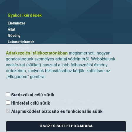
Gyakori kérdések
Élelmiszer
Állat
Növény
Laboratóriumok
Labor/Egyéb
Adatkezelési tájékoztatónkban
megismerheti, hogyan
gondoskodunk személyes adatai védelméről. Weboldalunk
cookie-kat (sütiket) használ a jobb felhasználói élmény
érdekében, melynek biztosításához kérjük, kattintson az
„Elfogadom” gombra.
Statisztikai célú sütik
Nemzeti Élelmiszerlánc-biztonsági Hivatal
Hirdetési célú sütik
Cím: 1024 Budapest, Keleti Károly utca. 24.
Alapműködést biztosító és funkcionális sütik
Levelezési cím: 1525 Budapest. Pf. 30.
ÖSSZES SÜTI ELFOGADÁSA
E-mail:
ugyfelszolgalat@nebih.gov.hu