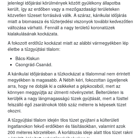
jelenlegi időjárási körülmények között gyúlékony állapotba
került, így az erdőben vagy a mezőgazdasági területeken
közvetlen tűzeset forrásává válik. A száraz, kánikulai időjárás
miatt a biomassza és tűzterjedési viszonyok további kedvezőtlen
változása várható. Fennáll a nagy területű koronatüzek
kialakulásának kockázata.
A fokozott erdőtűz kockázat miatt az alábbi vármegyékben lép
életbe a tűzgyújtási tilalom:
Bács-Kiskun
Csongrád-Csanád.
A kánikulai időjárásban a tűzkockázat a tilalommal nem érintett
megyékben is magasabb. A Nébih kéri, fokozottan ügyeljenek
arra, hogy ne dobják ki a csikkeket a gépkocsiból, mert az
könnyen meggyújtja az útmenti növényzetet. Belterületen is
kerüljék a nagy lángmagasságú tüzek gyújtását, mert a füsttel
felszálló égő zsarátnokok több száz méterre is képesek tüzet
okozni.
A tűzgyújtási tilalom idején tilos tüzet gyújtani a külterületi
ingatlanokon fekvő erdőkben és fásításokban, valamint azok
200 méteres körzetében. A korlátozás ideje alatt tilos tüzet rakni