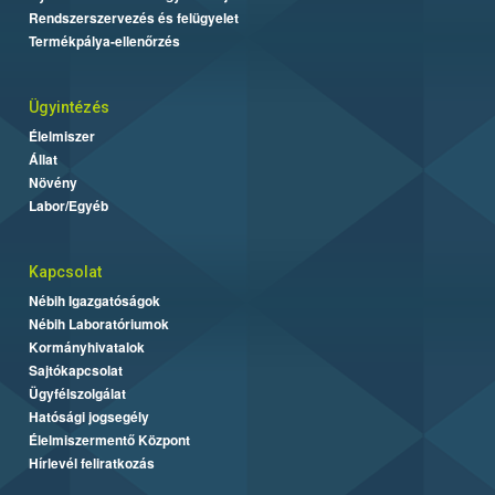
Rendszerszervezés és felügyelet
Termékpálya-ellenőrzés
Ügyintézés
Élelmiszer
Állat
Növény
Labor/Egyéb
Kapcsolat
Nébih Igazgatóságok
Nébih Laboratóriumok
Kormányhivatalok
Sajtókapcsolat
Ügyfélszolgálat
Hatósági jogsegély
Élelmiszermentő Központ
Hírlevél feliratkozás