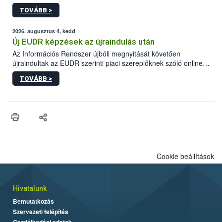
gyorsabb szaporodásának is kedvez. A szabadtéri sütögetés
TOVÁBB >
ezért nem csupán a megfelelő sütési technikáról szól: legalább
ilyen fontos az alapanyagok biztonságos kezelése, az alapvető
higiéniai szabályok betartása, a megfelelő hőkezelés, valamint a
2026. augusztus 4, kedd
maradékok szakszerű tárolása. A Nemzeti Élelmiszerlánc-
Új EUDR képzések az újraindulás után
biztonsági Hivatal (Nébih) Oktatási Programja összegyűjtötte a
Az Információs Rendszer újbóli megnyitását követően
biztonságos grillezés legfontosabb tudnivalóit.
újraindultak az EUDR szerinti piaci szereplőknek szóló online
képzések.
TOVÁBB >
Cookie beállítások
Hivatalunk
Bemutatkozás
Szervezeti felépítés
Gazdálkodási adatok