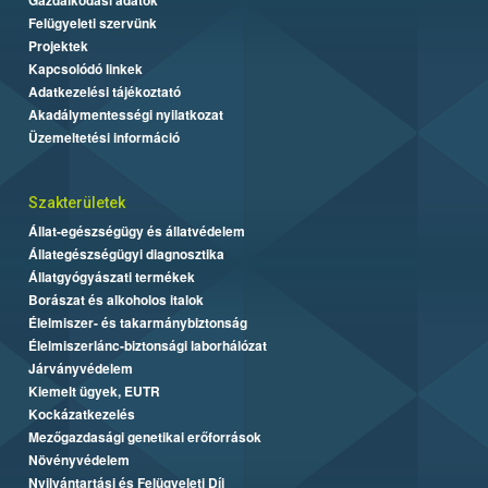
Felügyeleti szervünk
Projektek
Kapcsolódó linkek
Adatkezelési tájékoztató
Akadálymentességi nyilatkozat
Üzemeltetési információ
Szakterületek
Állat-egészségügy és állatvédelem
Állategészségügyi diagnosztika
Állatgyógyászati termékek
Borászat és alkoholos italok
Élelmiszer- és takarmánybiztonság
Élelmiszerlánc-biztonsági laborhálózat
Járványvédelem
Kiemelt ügyek, EUTR
Kockázatkezelés
Mezőgazdasági genetikai erőforrások
Növényvédelem
Nyilvántartási és Felügyeleti Díj