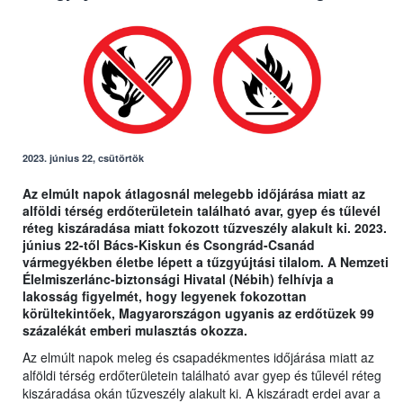
2023. június 22, csütörtök
Az elmúlt napok átlagosnál melegebb időjárása miatt az
alföldi térség erdőterületein található avar, gyep és tűlevél
réteg kiszáradása miatt fokozott tűzveszély alakult ki. 2023.
június 22-től Bács-Kiskun és Csongrád-Csanád
vármegyékben életbe lépett a tűzgyújtási tilalom. A Nemzeti
Élelmiszerlánc-biztonsági Hivatal (Nébih) felhívja a
lakosság figyelmét, hogy legyenek fokozottan
körültekintőek, Magyarországon ugyanis az erdőtüzek 99
százalékát emberi mulasztás okozza.
Az elmúlt napok meleg és csapadékmentes időjárása miatt az
alföldi térség erdőterületein található avar gyep és tűlevél réteg
kiszáradása okán tűzveszély alakult ki. A kiszáradt erdei avar a