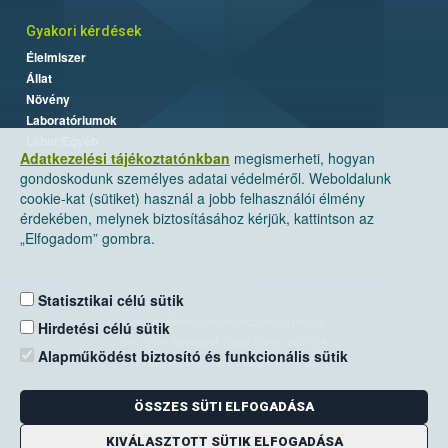
Gyakori kérdések
Élelmiszer
Állat
Növény
Laboratóriumok
Labor/Egyéb
Adatkezelési tájékoztatónkban
megismerheti, hogyan
gondoskodunk személyes adatai védelméről. Weboldalunk
cookie-kat (sütiket) használ a jobb felhasználói élmény
érdekében, melynek biztosításához kérjük, kattintson az
„Elfogadom” gombra.
Statisztikai célú sütik
Nemzeti Élelmiszerlánc-biztonsági Hivatal
Hirdetési célú sütik
Cím: 1024 Budapest, Keleti Károly utca. 24.
Alapműködést biztosító és funkcionális sütik
Levelezési cím: 1525 Budapest. Pf. 30.
ÖSSZES SÜTI ELFOGADÁSA
E-mail:
ugyfelszolgalat@nebih.gov.hu
Zöld szám: 06-80/263-244
KIVÁLASZTOTT SÜTIK ELFOGADÁSA