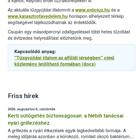
a kijelölt, kiépített erdei tűzrakóhelyeken is.
Az aktuális tűzgyújtási tilalomról a
www.erdotuz.hu
és a
www.katasztrofavedelem.hu
honlapon elhelyezett térkép
segítségével tájékozódhatnak az érdeklődők.
Csupán egy másodpercnyi odafigyeléssel több hetes tűzoltást
és évtizedes helyreállítást előzhetünk meg.
Kapcsolódó anyag:
"Tűzgyújtási tilalom az alföldi térségben" című
közlemény letölthető formában (docx)
Friss hírek
2026. augusztus 6, csütörtök
Kerti sütögetés biztonságosan: a Nébih tanácsai
nyári grillezéshez
A grillezés a nyári étkezések egyik legkedveltebb formája. A
meleg időjárás azonban a kórokozó, romlást okozó baktériumok