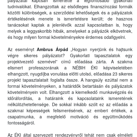
pályázatai kapcsán ismertette a legfontosabb gyakorlati
tudnivalókat. Elhangzottak az elsődleges finanszírozási formák
közötti különbségek, a szerződési lehetőségek és a pályázatok
értékelésének menete is ismertetésre került; de hasznos
tanácsokat kaptak a jelenlévők azzal kapcsolatban is, hogy
melyek a leggyakoribb hibák, amelyeket a pályázók elkövetnek,
és hogy milyen formai követelményekre érdemes odafigyelni.
Az eseményt
Ambrus Árpád
„Hogyan nyerjünk és hajtsunk
végre sikeres pályázatot? Gyakorlati tapasztalatok egy
projektvezető szemével” című előadása zárta. A szakma
elismert professzorának a NÉBIH ÉKI képviseletében
elhangzott, nyugdíjba vonulása előtti utolsó, előadása 23 sikeres
projekt tapasztalatait foglalta össze. A hangsúly ezúttal nem a
formai követelményeken, a határidők betartásán és pályázatok
követelményein volt. Elhangzott a kiemelkedő munkavégzés és
időráfordítás, a határaink és kapcsolataink ismeretének
nélkülözhetetlensége. De sokkal inkább szólt ez az előadás a
szakmai képességek felismerésének, az emberi értékek, a
csapatmunka, a megfelelő motiváció és együttműködés
fontosságáról.
Az ÉKI által szervezett rendezvényről tehát nem csak elméleti