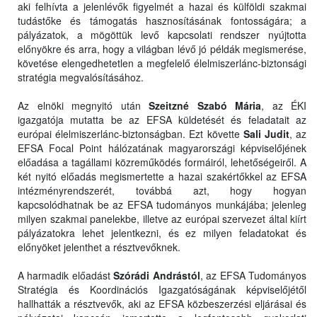
aki felhívta a jelenlévők figyelmét a hazai és külföldi szakmai
tudástőke és támogatás hasznosításának fontosságára; a
pályázatok, a mögöttük levő kapcsolati rendszer nyújtotta
előnyökre és arra, hogy a világban lévő jó példák megismerése,
követése elengedhetetlen a megfelelő élelmiszerlánc-biztonsági
stratégia megvalósításához.
Az elnöki megnyitó után
Szeitzné Szabó Mária
, az ÉKI
igazgatója mutatta be az EFSA küldetését és feladatait az
európai élelmiszerlánc-biztonságban. Ezt követte
Sali Judit
, az
EFSA Focal Point hálózatának magyarországi képviselőjének
előadása a tagállami közreműködés formáiról, lehetőségeiről. A
két nyitó előadás megismertette a hazai szakértőkkel az EFSA
intézményrendszerét, továbbá azt, hogy hogyan
kapcsolódhatnak be az EFSA tudományos munkájába; jelenleg
milyen szakmai panelekbe, illetve az európai szervezet által kiírt
pályázatokra lehet jelentkezni, és ez milyen feladatokat és
előnyöket jelenthet a résztvevőknek.
A harmadik előadást
Szórádi Andrástól
, az EFSA Tudományos
Stratégia és Koordinációs Igazgatóságának képviselőjétől
hallhatták a résztvevők, aki az EFSA közbeszerzési eljárásai és