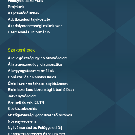
Felügyeleti szervünk
Projektek
Kapcsolódó linkek
Adatkezelési tájékoztató
Akadálymentességi nyilatkozat
Üzemeltetési információ
Szakterületek
Állat-egészségügy és állatvédelem
Állategészségügyi diagnosztika
Állatgyógyászati termékek
Borászat és alkoholos italok
Élelmiszer- és takarmánybiztonság
Élelmiszerlánc-biztonsági laborhálózat
Járványvédelem
Kiemelt ügyek, EUTR
Kockázatkezelés
Mezőgazdasági genetikai erőforrások
Növényvédelem
Nyilvántartási és Felügyeleti Díj
Rendszerszervezés és felügyelet