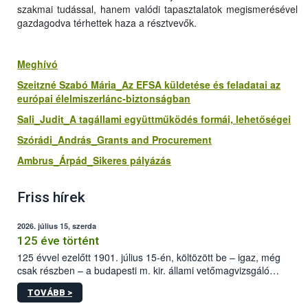
szakmai tudással, hanem valódi tapasztalatok megismerésével
gazdagodva térhettek haza a résztvevők.
Meghívó
Szeitzné Szabó Mária_Az EFSA küldetése és feladatai az
európai élelmiszerlánc‐biztonságban
Sali_Judit_A tagállami együttműködés formái, lehetőségei
Szórádi_András_Grants and Procurement
Ambrus_Árpád_Sikeres pályázás
Friss hírek
2026. július 15, szerda
125 éve történt
125 évvel ezelőtt 1901. július 15-én, költözött be – igaz, még
csak részben – a budapesti m. kir. állami vetőmagvizsgáló
állomás a Kis Rókus utca 15. szám alatti, Czigler Győző által
TOVÁBB >
tervezett új épületébe.