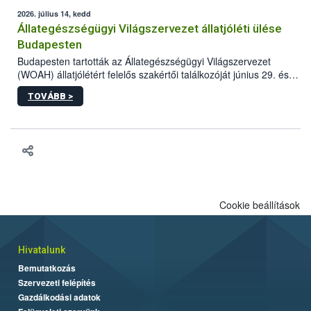
2026. július 14, kedd
Állategészségügyi Világszervezet állatjóléti ülése
Budapesten
Budapesten tartották az Állategészségügyi Világszervezet
(WOAH) állatjólétért felelős szakértői találkozóját június 29. és
július 2. között. Az Agrár- és Élelmiszergazdaságért Felelős
TOVÁBB >
Minisztérium (AÉM) és a Nemzeti Élelmiszerlánc-biztonsági
Hivatal (Nébih) szervezésével megvalósult rendezvény célja a
gazdasági haszonállatok jólétének elősegítése volt az európai
régió országaiban. Az ülésen, több mint 50 résztvevő osztotta
meg tapasztalatait a gazdasági haszonállatok jólétének
fejlesztéséről.
Cookie beállítások
Hivatalunk
Bemutatkozás
Szervezeti felépítés
Gazdálkodási adatok