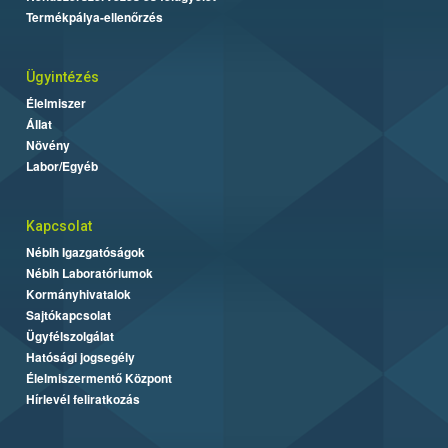
Termékpálya-ellenőrzés
Ügyintézés
Élelmiszer
Állat
Növény
Labor/Egyéb
Kapcsolat
Nébih Igazgatóságok
Nébih Laboratóriumok
Kormányhivatalok
Sajtókapcsolat
Ügyfélszolgálat
Hatósági jogsegély
Élelmiszermentő Központ
Hírlevél feliratkozás