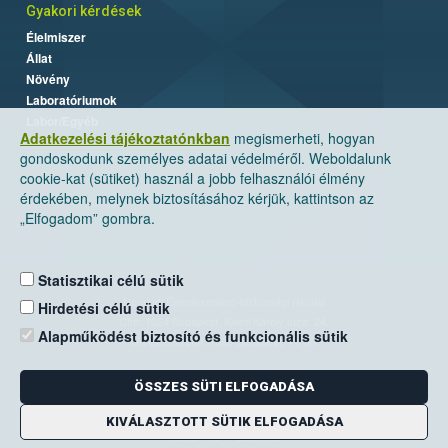
Gyakori kérdések
Élelmiszer
Állat
Növény
Laboratóriumok
Labor/Egyéb
Adatkezelési tájékoztatónkban
megismerheti, hogyan
gondoskodunk személyes adatai védelméről. Weboldalunk
cookie-kat (sütiket) használ a jobb felhasználói élmény
érdekében, melynek biztosításához kérjük, kattintson az
„Elfogadom” gombra.
Statisztikai célú sütik
Nemzeti Élelmiszerlánc-biztonsági Hivatal
Hirdetési célú sütik
Cím: 1024 Budapest, Keleti Károly utca. 24.
Alapműködést biztosító és funkcionális sütik
Levelezési cím: 1525 Budapest. Pf. 30.
ÖSSZES SÜTI ELFOGADÁSA
E-mail:
ugyfelszolgalat@nebih.gov.hu
Zöld szám: 06-80/263-244
KIVÁLASZTOTT SÜTIK ELFOGADÁSA
Telefon: 06-1/ 336-9000