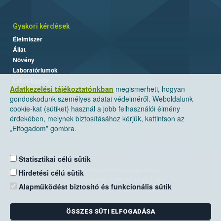
Gyakori kérdések
Élelmiszer
Állat
Növény
Laboratóriumok
Labor/Egyéb
Adatkezelési tájékoztatónkban
megismerheti, hogyan
gondoskodunk személyes adatai védelméről. Weboldalunk
cookie-kat (sütiket) használ a jobb felhasználói élmény
érdekében, melynek biztosításához kérjük, kattintson az
„Elfogadom” gombra.
Statisztikai célú sütik
Nemzeti Élelmiszerlánc-biztonsági Hivatal
Hirdetési célú sütik
Cím: 1024 Budapest, Keleti Károly utca. 24.
Alapműködést biztosító és funkcionális sütik
Levelezési cím: 1525 Budapest. Pf. 30.
ÖSSZES SÜTI ELFOGADÁSA
E-mail:
ugyfelszolgalat@nebih.gov.hu