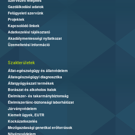
Szervezeti felépítés
Gazdálkodási adatok
Felügyeleti szervünk
Projektek
Kapcsolódó linkek
Adatkezelési tájékoztató
Akadálymentességi nyilatkozat
Üzemeltetési információ
Szakterületek
Állat-egészségügy és állatvédelem
Állategészségügyi diagnosztika
Állatgyógyászati termékek
Borászat és alkoholos italok
Élelmiszer- és takarmánybiztonság
Élelmiszerlánc-biztonsági laborhálózat
Járványvédelem
Kiemelt ügyek, EUTR
Kockázatkezelés
Mezőgazdasági genetikai erőforrások
Növényvédelem