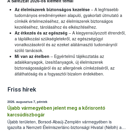
A Safe2Eat 2026-ös kiemelt témái
Az élelmiszerek biztonságos kezelése
– A legfrissebb
tudományos eredményeken alapuló, gyakorlati útmutató a
címkék értelmezéséhez, az élelmiszerek biztonságos
kezeléséhez, tárolásához és elkészítéséhez.
Az étkezés és az egészség
– A kiegyensúlyozott étrendről,
a táplálkozási szükségletekről, az egészségügyi
vonatkozásokról és az ezeket alátámasztó tudományról
szóló tanácsok.
Mi van az ételben
– Egyértelmű tájékoztatás az
adalékanyagok, ízesítőanyagok, új élelmiszerek
biztonságosságáról és az allergének címkézéséről, az
átláthatóság és a fogyasztói bizalom érdekében.
Friss hírek
2026. augusztus 7, péntek
Újabb vármegyében jelent meg a kőrisrontó
karcsúdíszbogár
Újabb területen, Borsod-Abaúj-Zemplén vármegyében is
igazolta a Nemzeti Élelmiszerlánc-biztonsági Hivatal (Nébih) a