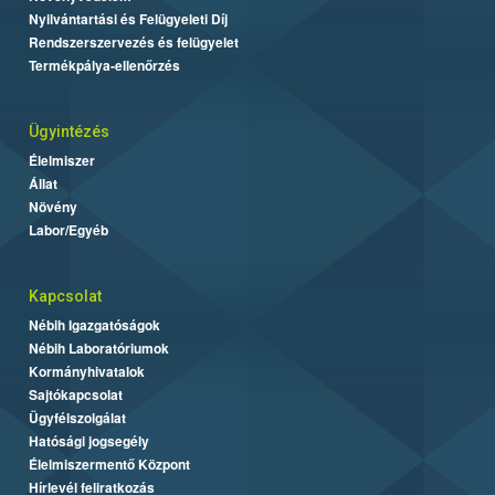
Nyilvántartási és Felügyeleti Díj
Rendszerszervezés és felügyelet
Termékpálya-ellenőrzés
Ügyintézés
Élelmiszer
Állat
Növény
Labor/Egyéb
Kapcsolat
Nébih Igazgatóságok
Nébih Laboratóriumok
Kormányhivatalok
Sajtókapcsolat
Ügyfélszolgálat
Hatósági jogsegély
Élelmiszermentő Központ
Hírlevél feliratkozás