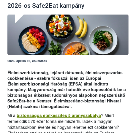
2026-os Safe2Eat kampány
2026. április 16, csütörtök
Élelmiszerbiztonság, lejárati dátumok, élelmiszerpazarlás
csökkentése - ezekre fókuszál idén az Európai
Élelmiszerbiztonsági Hatóság (EFSA) által indított
kampány. Magyarország már hatodik éve kapcsolódik be a
biztonságos étkezést tudományos alapokon népszerűsítő
Safe2Eat-be a Nemzeti Élelmiszerlánc-biztonsági Hivatal
(Nébih) szakmai támogatásával.
Mi a
biztonságos ételkészítés 5 aranyszabálya
? Miért
termelődik 570 ezer tonna élelmiszerhulladék a magyar
háztartásokban évente és hogyan lehetne ezt csökkenteni?