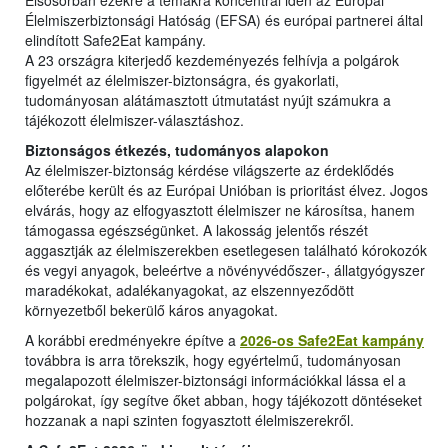
Elsősorban ezekre a témákra koncentrál idén az Európai
Élelmiszerbiztonsági Hatóság (EFSA) és európai partnerei által
elindított Safe2Eat kampány.
A 23 országra kiterjedő kezdeményezés felhívja a polgárok
figyelmét az élelmiszer-biztonságra, és gyakorlati,
tudományosan alátámasztott útmutatást nyújt számukra a
tájékozott élelmiszer-választáshoz.
Biztonságos étkezés, tudományos alapokon
Az élelmiszer-biztonság kérdése világszerte az érdeklődés
előterébe került és az Európai Unióban is prioritást élvez. Jogos
elvárás, hogy az elfogyasztott élelmiszer ne károsítsa, hanem
támogassa egészségünket. A lakosság jelentős részét
aggasztják az élelmiszerekben esetlegesen található kórokozók
és vegyi anyagok, beleértve a növényvédőszer-, állatgyógyszer
maradékokat, adalékanyagokat, az elszennyeződött
környezetből bekerülő káros anyagokat.
A korábbi eredményekre építve a
2026-os Safe2Eat kampány
továbbra is arra törekszik, hogy egyértelmű, tudományosan
megalapozott élelmiszer-biztonsági információkkal lássa el a
polgárokat, így segítve őket abban, hogy tájékozott döntéseket
hozzanak a napi szinten fogyasztott élelmiszerekről.