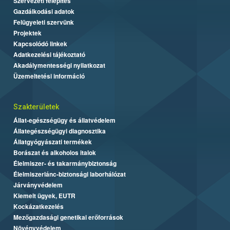
Szervezeti felépítés
Gazdálkodási adatok
Felügyeleti szervünk
Projektek
Kapcsolódó linkek
Adatkezelési tájékoztató
Akadálymentességi nyilatkozat
Üzemeltetési információ
Szakterületek
Állat-egészségügy és állatvédelem
Állategészségügyi diagnosztika
Állatgyógyászati termékek
Borászat és alkoholos italok
Élelmiszer- és takarmánybiztonság
Élelmiszerlánc-biztonsági laborhálózat
Járványvédelem
Kiemelt ügyek, EUTR
Kockázatkezelés
Mezőgazdasági genetikai erőforrások
Növényvédelem