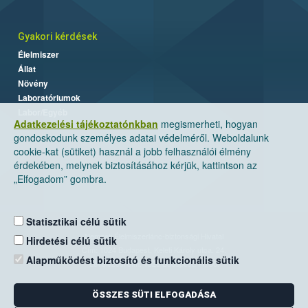
Gyakori kérdések
Élelmiszer
Állat
Növény
Laboratóriumok
Labor/Egyéb
Adatkezelési tájékoztatónkban
megismerheti, hogyan
gondoskodunk személyes adatai védelméről. Weboldalunk
cookie-kat (sütiket) használ a jobb felhasználói élmény
érdekében, melynek biztosításához kérjük, kattintson az
„Elfogadom” gombra.
Statisztikai célú sütik
Nemzeti Élelmiszerlánc-biztonsági Hivatal
Hirdetési célú sütik
Cím: 1024 Budapest, Keleti Károly utca. 24.
Alapműködést biztosító és funkcionális sütik
Levelezési cím: 1525 Budapest. Pf. 30.
ÖSSZES SÜTI ELFOGADÁSA
E-mail:
ugyfelszolgalat@nebih.gov.hu