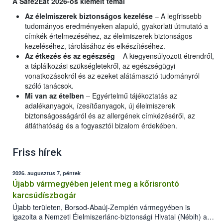
A Safe2Eat 2026-ös kiemelt témái
Az élelmiszerek biztonságos kezelése
– A legfrissebb
tudományos eredményeken alapuló, gyakorlati útmutató a
címkék értelmezéséhez, az élelmiszerek biztonságos
kezeléséhez, tárolásához és elkészítéséhez.
Az étkezés és az egészség
– A kiegyensúlyozott étrendről,
a táplálkozási szükségletekről, az egészségügyi
vonatkozásokról és az ezeket alátámasztó tudományról
szóló tanácsok.
Mi van az ételben
– Egyértelmű tájékoztatás az
adalékanyagok, ízesítőanyagok, új élelmiszerek
biztonságosságáról és az allergének címkézéséről, az
átláthatóság és a fogyasztói bizalom érdekében.
Friss hírek
2026. augusztus 7, péntek
Újabb vármegyében jelent meg a kőrisrontó
karcsúdíszbogár
Újabb területen, Borsod-Abaúj-Zemplén vármegyében is
igazolta a Nemzeti Élelmiszerlánc-biztonsági Hivatal (Nébih) a