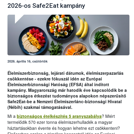
2026-os Safe2Eat kampány
2026. április 16, csütörtök
Élelmiszerbiztonság, lejárati dátumok, élelmiszerpazarlás
csökkentése - ezekre fókuszál idén az Európai
Élelmiszerbiztonsági Hatóság (EFSA) által indított
kampány. Magyarország már hatodik éve kapcsolódik be a
biztonságos étkezést tudományos alapokon népszerűsítő
Safe2Eat-be a Nemzeti Élelmiszerlánc-biztonsági Hivatal
(Nébih) szakmai támogatásával.
Mi a
biztonságos ételkészítés 5 aranyszabálya
? Miért
termelődik 570 ezer tonna élelmiszerhulladék a magyar
háztartásokban évente és hogyan lehetne ezt csökkenteni?