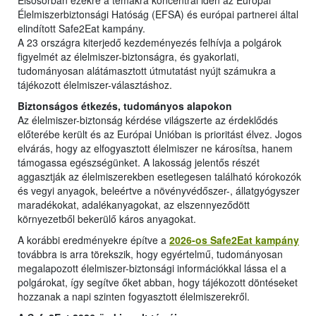
Elsősorban ezekre a témákra koncentrál idén az Európai
Élelmiszerbiztonsági Hatóság (EFSA) és európai partnerei által
elindított Safe2Eat kampány.
A 23 országra kiterjedő kezdeményezés felhívja a polgárok
figyelmét az élelmiszer-biztonságra, és gyakorlati,
tudományosan alátámasztott útmutatást nyújt számukra a
tájékozott élelmiszer-választáshoz.
Biztonságos étkezés, tudományos alapokon
Az élelmiszer-biztonság kérdése világszerte az érdeklődés
előterébe került és az Európai Unióban is prioritást élvez. Jogos
elvárás, hogy az elfogyasztott élelmiszer ne károsítsa, hanem
támogassa egészségünket. A lakosság jelentős részét
aggasztják az élelmiszerekben esetlegesen található kórokozók
és vegyi anyagok, beleértve a növényvédőszer-, állatgyógyszer
maradékokat, adalékanyagokat, az elszennyeződött
környezetből bekerülő káros anyagokat.
A korábbi eredményekre építve a
2026-os Safe2Eat kampány
továbbra is arra törekszik, hogy egyértelmű, tudományosan
megalapozott élelmiszer-biztonsági információkkal lássa el a
polgárokat, így segítve őket abban, hogy tájékozott döntéseket
hozzanak a napi szinten fogyasztott élelmiszerekről.