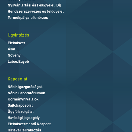
Nyilvántartási és Felügyeleti Díj
Rendszerszervezés és felügyelet
Termékpálya-ellenőrzés
Ügyintézés
Élelmiszer
Állat
Növény
Labor/Egyéb
Kapcsolat
Nébih Igazgatóságok
Nébih Laboratóriumok
Kormányhivatalok
Sajtókapcsolat
Ügyfélszolgálat
Hatósági jogsegély
Élelmiszermentő Központ
Hírlevél feliratkozás