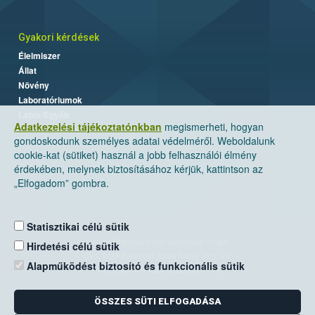
Gyakori kérdések
Élelmiszer
Állat
Növény
Laboratóriumok
Labor/Egyéb
Adatkezelési tájékoztatónkban
megismerheti, hogyan
gondoskodunk személyes adatai védelméről. Weboldalunk
cookie-kat (sütiket) használ a jobb felhasználói élmény
érdekében, melynek biztosításához kérjük, kattintson az
„Elfogadom” gombra.
Statisztikai célú sütik
Nemzeti Élelmiszerlánc-biztonsági Hivatal
Hirdetési célú sütik
Cím: 1024 Budapest, Keleti Károly utca. 24.
Alapműködést biztosító és funkcionális sütik
Levelezési cím: 1525 Budapest. Pf. 30.
ÖSSZES SÜTI ELFOGADÁSA
E-mail:
ugyfelszolgalat@nebih.gov.hu