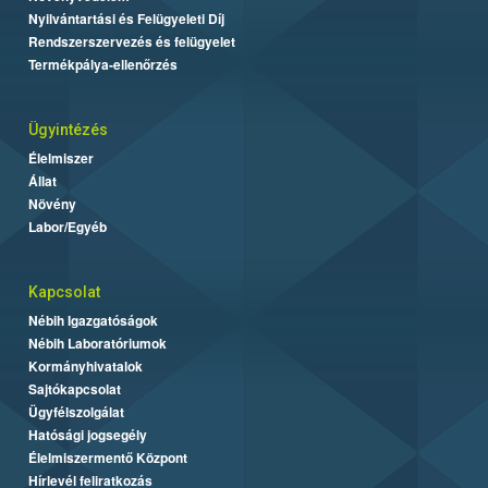
Nyilvántartási és Felügyeleti Díj
Rendszerszervezés és felügyelet
Termékpálya-ellenőrzés
Ügyintézés
Élelmiszer
Állat
Növény
Labor/Egyéb
Kapcsolat
Nébih Igazgatóságok
Nébih Laboratóriumok
Kormányhivatalok
Sajtókapcsolat
Ügyfélszolgálat
Hatósági jogsegély
Élelmiszermentő Központ
Hírlevél feliratkozás