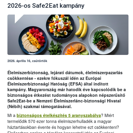
2026-os Safe2Eat kampány
2026. április 16, csütörtök
Élelmiszerbiztonság, lejárati dátumok, élelmiszerpazarlás
csökkentése - ezekre fókuszál idén az Európai
Élelmiszerbiztonsági Hatóság (EFSA) által indított
kampány. Magyarország már hatodik éve kapcsolódik be a
biztonságos étkezést tudományos alapokon népszerűsítő
Safe2Eat-be a Nemzeti Élelmiszerlánc-biztonsági Hivatal
(Nébih) szakmai támogatásával.
Mi a
biztonságos ételkészítés 5 aranyszabálya
? Miért
termelődik 570 ezer tonna élelmiszerhulladék a magyar
háztartásokban évente és hogyan lehetne ezt csökkenteni?