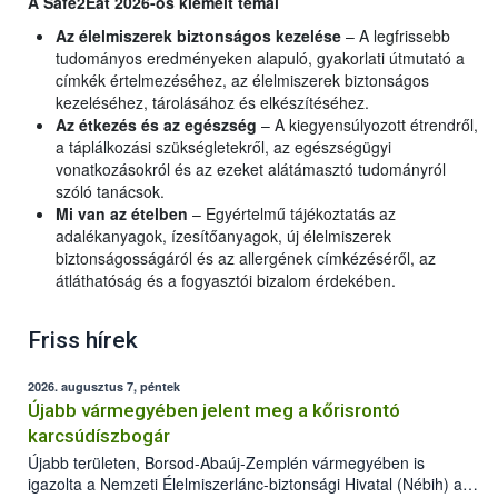
A Safe2Eat 2026-ös kiemelt témái
Az élelmiszerek biztonságos kezelése
– A legfrissebb
tudományos eredményeken alapuló, gyakorlati útmutató a
címkék értelmezéséhez, az élelmiszerek biztonságos
kezeléséhez, tárolásához és elkészítéséhez.
Az étkezés és az egészség
– A kiegyensúlyozott étrendről,
a táplálkozási szükségletekről, az egészségügyi
vonatkozásokról és az ezeket alátámasztó tudományról
szóló tanácsok.
Mi van az ételben
– Egyértelmű tájékoztatás az
adalékanyagok, ízesítőanyagok, új élelmiszerek
biztonságosságáról és az allergének címkézéséről, az
átláthatóság és a fogyasztói bizalom érdekében.
Friss hírek
2026. augusztus 7, péntek
Újabb vármegyében jelent meg a kőrisrontó
karcsúdíszbogár
Újabb területen, Borsod-Abaúj-Zemplén vármegyében is
igazolta a Nemzeti Élelmiszerlánc-biztonsági Hivatal (Nébih) a