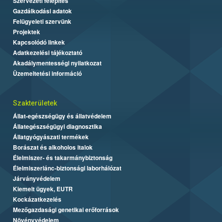
Szervezeti felépítés
Gazdálkodási adatok
Felügyeleti szervünk
Projektek
Kapcsolódó linkek
Adatkezelési tájékoztató
Akadálymentességi nyilatkozat
Üzemeltetési információ
Szakterületek
Állat-egészségügy és állatvédelem
Állategészségügyi diagnosztika
Állatgyógyászati termékek
Borászat és alkoholos italok
Élelmiszer- és takarmánybiztonság
Élelmiszerlánc-biztonsági laborhálózat
Járványvédelem
Kiemelt ügyek, EUTR
Kockázatkezelés
Mezőgazdasági genetikai erőforrások
Növényvédelem