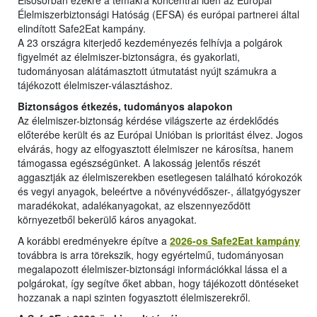
Elsősorban ezekre a témákra koncentrál idén az Európai
Élelmiszerbiztonsági Hatóság (EFSA) és európai partnerei által
elindított Safe2Eat kampány.
A 23 országra kiterjedő kezdeményezés felhívja a polgárok
figyelmét az élelmiszer-biztonságra, és gyakorlati,
tudományosan alátámasztott útmutatást nyújt számukra a
tájékozott élelmiszer-választáshoz.
Biztonságos étkezés, tudományos alapokon
Az élelmiszer-biztonság kérdése világszerte az érdeklődés
előterébe került és az Európai Unióban is prioritást élvez. Jogos
elvárás, hogy az elfogyasztott élelmiszer ne károsítsa, hanem
támogassa egészségünket. A lakosság jelentős részét
aggasztják az élelmiszerekben esetlegesen található kórokozók
és vegyi anyagok, beleértve a növényvédőszer-, állatgyógyszer
maradékokat, adalékanyagokat, az elszennyeződött
környezetből bekerülő káros anyagokat.
A korábbi eredményekre építve a
2026-os Safe2Eat kampány
továbbra is arra törekszik, hogy egyértelmű, tudományosan
megalapozott élelmiszer-biztonsági információkkal lássa el a
polgárokat, így segítve őket abban, hogy tájékozott döntéseket
hozzanak a napi szinten fogyasztott élelmiszerekről.