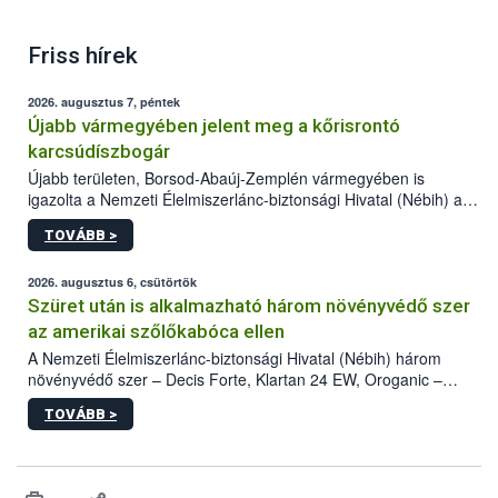
Friss hírek
2026. augusztus 7, péntek
Újabb vármegyében jelent meg a kőrisrontó
karcsúdíszbogár
Újabb területen, Borsod-Abaúj-Zemplén vármegyében is
igazolta a Nemzeti Élelmiszerlánc-biztonsági Hivatal (Nébih) a
kőrisrontó karcsúdíszbogár (Agrilus planipennis) jelenlétét. A
TOVÁBB >
kártevőt nem csak színcsapdában találták meg, de már fertőzött
fában is azonosították. A növényvédelmi szakemberek folytatják
az intenzív felderítést, emellett az intézkedéseket a szlovák
2026. augusztus 6, csütörtök
hatósággal is összehangolják a terjedés megállítása érdekében.
Szüret után is alkalmazható három növényvédő szer
az amerikai szőlőkabóca ellen
A Nemzeti Élelmiszerlánc-biztonsági Hivatal (Nébih) három
növényvédő szer – Decis Forte, Klartan 24 EW, Oroganic –
engedélyokiratát módosította, így azok a szüretet követően,
TOVÁBB >
egészen a vesszőérettség (BBCH 91) stádiumáig
felhasználhatóak a szőlőben. A kiterjesztések célja, hogy a korai
érésű szőlőkben is legyen lehetőség a károsító elleni további
védekezésre. Az Oroganic készítmény kis kiszerelésben kiskerti