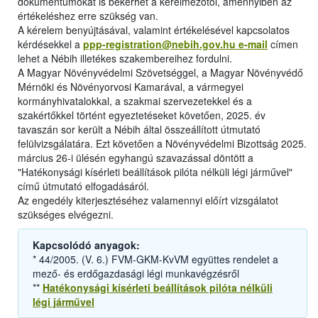
dokumentumokat is bekérhet a kérelmezőtől, amennyiben az
értékeléshez erre szükség van.
A kérelem benyújtásával, valamint értékelésével kapcsolatos
kérdésekkel a
ppp-registration@nebih.gov.hu e-mail
címen
lehet a Nébih illetékes szakembereihez fordulni.
A Magyar Növényvédelmi Szövetséggel, a Magyar Növényvédő
Mérnöki és Növényorvosi Kamarával, a vármegyei
kormányhivatalokkal, a szakmai szervezetekkel és a
szakértőkkel történt egyeztetéseket követően, 2025. év
tavaszán sor került a Nébih által összeállított útmutató
felülvizsgálatára. Ezt követően a Növényvédelmi Bizottság 2025.
március 26-i ülésén egyhangú szavazással döntött a
"Hatékonysági kísérleti beállítások pilóta nélküli légi járművel"
című útmutató elfogadásáról.
Az engedély kiterjesztéséhez valamennyi előírt vizsgálatot
szükséges elvégezni.
Kapcsolódó anyagok:
* 44/2005. (V. 6.) FVM-GKM-KvVM együttes rendelet a
mező- és erdőgazdasági légi munkavégzésről
**
Hatékonysági kísérleti beállítások pilóta nélküli
légi járművel