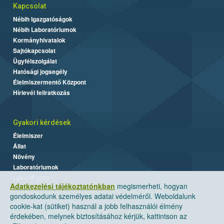
Kapcsolat
Nébih Igazgatóságok
Nébih Laboratóriumok
Kormányhivatalok
Sajtókapcsolat
Ügyfélszolgálat
Hatósági jogsegély
Élelmiszermentő Központ
Hírlevél feliratkozás
Gyakori kérdések
Élelmiszer
Állat
Növény
Laboratóriumok
Labor/Egyéb
Adatkezelési tájékoztatónkban
megismerheti, hogyan
gondoskodunk személyes adatai védelméről. Weboldalunk
cookie-kat (sütiket) használ a jobb felhasználói élmény
érdekében, melynek biztosításához kérjük, kattintson az