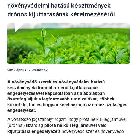
növényvédelmi hatású készítmények
drónos kijuttatásának kérelmezéséről
2025. április 17, csütörtök
A növényvédő szerek és növényvédelmi hatású
készítmények drónnal történő kijuttatásának
engedélyezésével kapcsolatban az alábbiakban
összefoglaljuk a legfontosabb tudnivalókat, többek
között: ki, hol és hogyan kérelmezheti az ehhez szükséges
engedélyeket.
A vonatkozó jogszabály* rögzíti, hogy pilóta nélküli légijárművel
(drónnal) kizárólag
pilóta nélküli légijárművel való
kijuttatásra engedélyezett
növényvédő szer és növényvédő