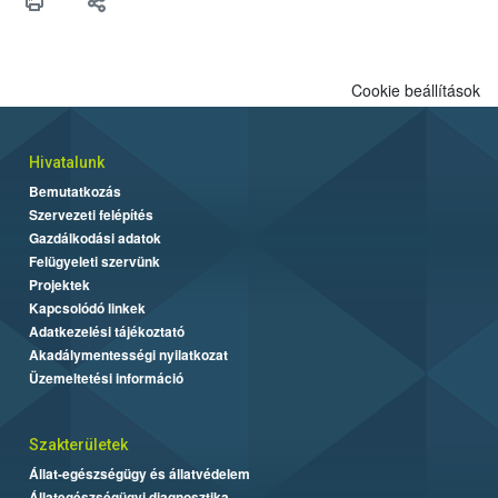
felhasználók számára is elérhető és ökológiai termesztésben is
engedélyezett.
Cookie beállítások
Hivatalunk
Bemutatkozás
Szervezeti felépítés
Gazdálkodási adatok
Felügyeleti szervünk
Projektek
Kapcsolódó linkek
Adatkezelési tájékoztató
Akadálymentességi nyilatkozat
Üzemeltetési információ
Szakterületek
Állat-egészségügy és állatvédelem
Állategészségügyi diagnosztika