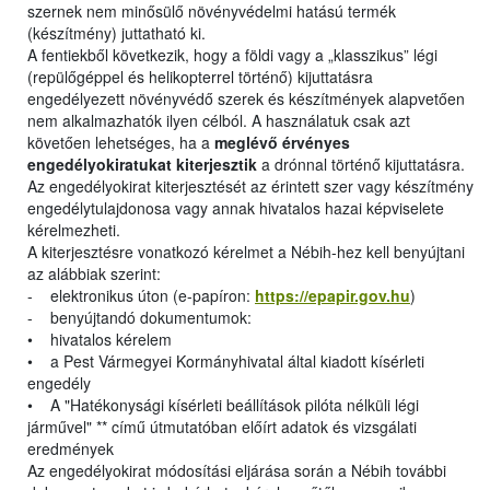
szernek nem minősülő növényvédelmi hatású termék
(készítmény) juttatható ki.
A fentiekből következik, hogy a földi vagy a „klasszikus” légi
(repülőgéppel és helikopterrel történő) kijuttatásra
engedélyezett növényvédő szerek és készítmények alapvetően
nem alkalmazhatók ilyen célból. A használatuk csak azt
követően lehetséges, ha a
meglévő érvényes
engedélyokiratukat kiterjesztik
a drónnal történő kijuttatásra.
Az engedélyokirat kiterjesztését az érintett szer vagy készítmény
engedélytulajdonosa vagy annak hivatalos hazai képviselete
kérelmezheti.
A kiterjesztésre vonatkozó kérelmet a Nébih-hez kell benyújtani
az alábbiak szerint:
- elektronikus úton (e-papíron:
https://epapir.gov.hu
)
- benyújtandó dokumentumok:
• hivatalos kérelem
• a Pest Vármegyei Kormányhivatal által kiadott kísérleti
engedély
• A "Hatékonysági kísérleti beállítások pilóta nélküli légi
járművel" ** című útmutatóban előírt adatok és vizsgálati
eredmények
Az engedélyokirat módosítási eljárása során a Nébih további