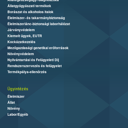
Állatgyógyászati termékek
Borászat és alkoholos italok
Élelmiszer- és takarmánybiztonság
Élelmiszerlánc-biztonsági laborhálózat
Járványvédelem
Kiemelt ügyek, EUTR
Kockázatkezelés
Mezőgazdasági genetikai erőforrások
Növényvédelem
Nyilvántartási és Felügyeleti Díj
Rendszerszervezés és felügyelet
Termékpálya-ellenőrzés
Ügyintézés
Élelmiszer
Állat
Növény
Labor/Egyéb