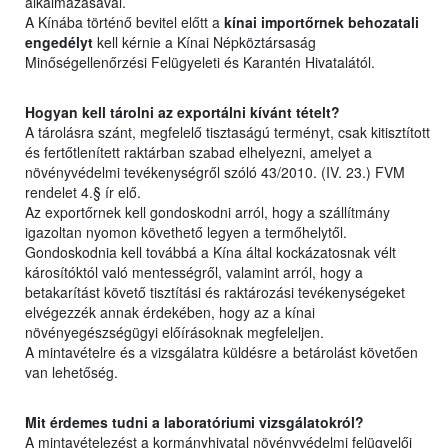
alkalmazásával.
A Kínába történő bevitel előtt a
kínai importőrnek behozatali
engedélyt
kell kérnie a Kínai Népköztársaság
Minőségellenőrzési Felügyeleti és Karantén Hivatalától.
Hogyan kell tárolni az exportálni kívánt tételt?
A tárolásra szánt, megfelelő tisztaságú terményt, csak kitisztított
és fertőtlenített raktárban szabad elhelyezni, amelyet a
növényvédelmi tevékenységről szóló 43/2010. (IV. 23.) FVM
rendelet 4.§ ír elő.
Az exportőrnek kell gondoskodni arról, hogy a szállítmány
igazoltan nyomon követhető legyen a termőhelytől.
Gondoskodnia kell továbbá a Kína által kockázatosnak vélt
károsítóktól való mentességről, valamint arról, hogy a
betakarítást követő tisztítási és raktározási tevékenységeket
elvégezzék annak érdekében, hogy az a kínai
növényegészségügyi előírásoknak megfeleljen.
A mintavételre és a vizsgálatra küldésre a betárolást követően
van lehetőség.
Mit érdemes tudni a laboratóriumi vizsgálatokról?
A mintavételezést a kormányhivatal növényvédelmi felügyelői