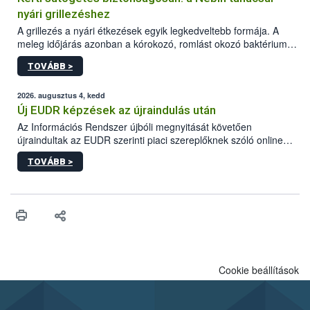
nyári grillezéshez
A grillezés a nyári étkezések egyik legkedveltebb formája. A
meleg időjárás azonban a kórokozó, romlást okozó baktériumok
gyorsabb szaporodásának is kedvez. A szabadtéri sütögetés
TOVÁBB >
ezért nem csupán a megfelelő sütési technikáról szól: legalább
ilyen fontos az alapanyagok biztonságos kezelése, az alapvető
higiéniai szabályok betartása, a megfelelő hőkezelés, valamint a
2026. augusztus 4, kedd
maradékok szakszerű tárolása. A Nemzeti Élelmiszerlánc-
Új EUDR képzések az újraindulás után
biztonsági Hivatal (Nébih) Oktatási Programja összegyűjtötte a
Az Információs Rendszer újbóli megnyitását követően
biztonságos grillezés legfontosabb tudnivalóit.
újraindultak az EUDR szerinti piaci szereplőknek szóló online
képzések.
TOVÁBB >
Cookie beállítások