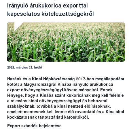
irányuló árukukorica exporttal
kapcsolatos kötelezettségekről
2022. március 21, hétfő
Hazánk és a Kínai Népköztársaság 2017-ben megállapodást
kötött a Magyarországról Kínába irányuló árukukorica
export növényegészségügyi követelményeiről. Ennek
lényege, hogy a Kínába szánt kukoricának meg kell felelnie
a releváns kínai növényegészségügyi és behozatali
szabályoknak, továbbá a kínai nemzeti előírásoknak,
emellett mentesnek kell lennie élő rovaroktól és a Kína által
kockázatosnak tartott zárlati károsítóktól.
Export szándék bejelentése