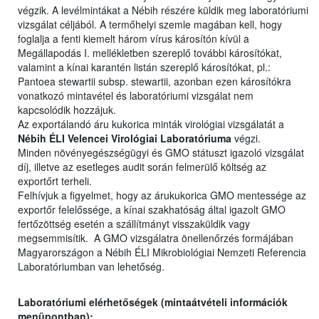
végzik. A levélmintákat a Nébih részére küldik meg laboratóriumi
vizsgálat céljából. A termőhelyi szemle magában kell, hogy
foglalja a fenti kiemelt három vírus károsítón kívül a
Megállapodás I. mellékletben szereplő további károsítókat,
valamint a kínai karantén listán szereplő károsítókat, pl.:
Pantoea stewartii subsp. stewartii, azonban ezen károsítókra
vonatkozó mintavétel és laboratóriumi vizsgálat nem
kapcsolódik hozzájuk.
Az exportálandó áru kukorica minták virológiai vizsgálatát a
Nébih ÉLI Velencei Virológiai Laboratóriuma
végzi.
Minden növényegészségügyi és GMO státuszt igazoló vizsgálat
díj, illetve az esetleges audit során felmerülő költség az
exportőrt terheli.
Felhívjuk a figyelmet, hogy az árukukorica GMO mentessége az
exportőr felelőssége, a kínai szakhatóság által igazolt GMO
fertőzöttség esetén a szállítmányt visszaküldik vagy
megsemmisítik. A GMO vizsgálatra önellenőrzés formájában
Magyarországon a Nébih ÉLI Mikrobiológiai Nemzeti Referencia
Laboratóriumban van lehetőség.
Laboratóriumi elérhetőségek (mintaátvételi információk
menüpontban):