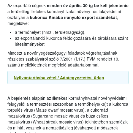
Az exportáló cégnek
minden év április 30-ig be kell jelentenie
a területileg illetékes kormányhivatal növény- és talajvédelmi
osztályán a
kukorica Kínába irányuló export szándékát
,
megjelölve:
a termőhelyet (hrsz., területnagyság),
az exportálandó kukorica feldolgozására és tárolására szánt
létesítményeket
Mindezt a növényegészségügyi feladatok végrehajtásának
részletes szabályairól szóló 7/2001 (I.17.) FVM rendelet 10.
számú mellékletének megfelelő adattartalommal.
Nyilvántartásba vételi/ Adategyeztetési űrlap
A bejelentés alapján az illetékes kormányhivatal növényvédelmi
felügyelői a termesztési szezonban a termőhelye(ke)t a kukorica
törpülés vírus (Maize dwarf mosaic virus), a cukornád
mozaikvírus (Sugarcane mosaic virus) és búza csíkos
mozaikvírus (Wheat streak mosaic virus) tekintetében szemlézik
és mintát vesznek a nemzetközileg jóváhagyott módszerek