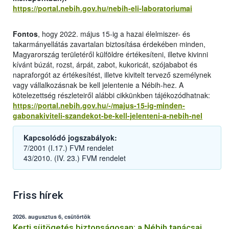
https://portal.nebih.gov.hu/nebih-eli-laboratoriumai
Fontos
, hogy 2022. május 15-ig a hazai élelmiszer- és
takarmányellátás zavartalan biztosítása érdekében minden,
Magyarország területéről külföldre értékesíteni, illetve kivinni
kívánt búzát, rozst, árpát, zabot, kukoricát, szójababot és
napraforgót az értékesítést, illetve kivitelt tervező személynek
vagy vállalkozásnak be kell jelentenie a Nébih-hez. A
kötelezettség részleteiről alábbi cikkünkben tájékozódhatnak:
https://portal.nebih.gov.hu/-/majus-15-ig-minden-
gabonakiviteli-szandekot-be-kell-jelenteni-a-nebih-nel
Kapcsolódó jogszabályok:
7/2001 (I.17.) FVM rendelet
43/2010. (IV. 23.) FVM rendelet
Friss hírek
2026. augusztus 6, csütörtök
Kerti sütögetés biztonságosan: a Nébih tanácsai