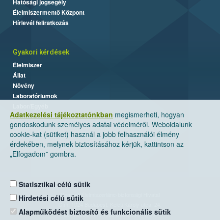
Hatósági jogsegély
Élelmiszermentő Központ
Hírlevél feliratkozás
Gyakori kérdések
Élelmiszer
Állat
Növény
Laboratóriumok
Labor/Egyéb
Adatkezelési tájékoztatónkban
megismerheti, hogyan
gondoskodunk személyes adatai védelméről. Weboldalunk
cookie-kat (sütiket) használ a jobb felhasználói élmény
érdekében, melynek biztosításához kérjük, kattintson az
„Elfogadom” gombra.
Statisztikai célú sütik
Nemzeti Élelmiszerlánc-biztonsági Hivatal
Hirdetési célú sütik
Cím: 1024 Budapest, Keleti Károly utca. 24.
Alapműködést biztosító és funkcionális sütik
Levelezési cím: 1525 Budapest. Pf. 30.