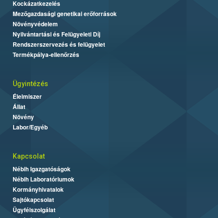
Kockázatkezelés
Mezőgazdasági genetikai erőforrások
Növényvédelem
Nyilvántartási és Felügyeleti Díj
Rendszerszervezés és felügyelet
Termékpálya-ellenőrzés
Ügyintézés
Élelmiszer
Állat
Növény
Labor/Egyéb
Kapcsolat
Nébih Igazgatóságok
Nébih Laboratóriumok
Kormányhivatalok
Sajtókapcsolat
Ügyfélszolgálat