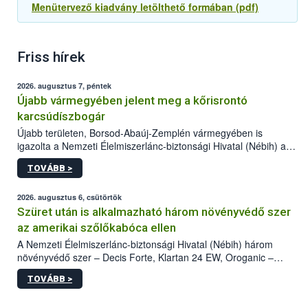
Menütervező kiadvány letölthető formában (pdf)
Friss hírek
2026. augusztus 7, péntek
Újabb vármegyében jelent meg a kőrisrontó
karcsúdíszbogár
Újabb területen, Borsod-Abaúj-Zemplén vármegyében is
igazolta a Nemzeti Élelmiszerlánc-biztonsági Hivatal (Nébih) a
kőrisrontó karcsúdíszbogár (Agrilus planipennis) jelenlétét. A
TOVÁBB >
kártevőt nem csak színcsapdában találták meg, de már fertőzött
fában is azonosították. A növényvédelmi szakemberek folytatják
az intenzív felderítést, emellett az intézkedéseket a szlovák
2026. augusztus 6, csütörtök
hatósággal is összehangolják a terjedés megállítása érdekében.
Szüret után is alkalmazható három növényvédő szer
az amerikai szőlőkabóca ellen
A Nemzeti Élelmiszerlánc-biztonsági Hivatal (Nébih) három
növényvédő szer – Decis Forte, Klartan 24 EW, Oroganic –
engedélyokiratát módosította, így azok a szüretet követően,
TOVÁBB >
egészen a vesszőérettség (BBCH 91) stádiumáig
felhasználhatóak a szőlőben. A kiterjesztések célja, hogy a korai