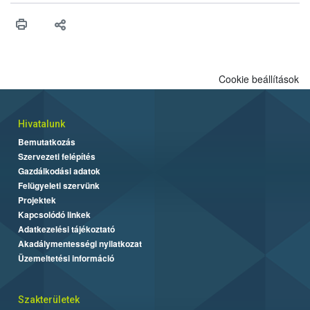
érésű szőlőkben is legyen lehetőség a károsító elleni további
védekezésre. Az Oroganic készítmény kis kiszerelésben kiskerti
felhasználók számára is elérhető és ökológiai termesztésben is
engedélyezett.
Cookie beállítások
Hivatalunk
Bemutatkozás
Szervezeti felépítés
Gazdálkodási adatok
Felügyeleti szervünk
Projektek
Kapcsolódó linkek
Adatkezelési tájékoztató
Akadálymentességi nyilatkozat
Üzemeltetési információ
Szakterületek