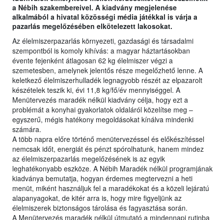
a Nébih szakembereivel. A kiadvány megjelenése
alkalmából a hivatal közösségi média játékkal is várja a
pazarlás megelőzésében elkötelezett lakosokat.
Az élelmiszerpazarlás környezeti, gazdasági és társadalmi
szempontból is komoly kihívás: a magyar háztartásokban
évente fejenként átlagosan 62 kg élelmiszer végzi a
szemetesben, amelynek jelentős része megelőzhető lenne. A
keletkező élelmiszerhulladék legnagyobb részét az elpazarolt
készételek teszik ki, évi 11,8 kg/fő/év mennyiséggel. A
Menütervezés maradék nélkül kiadvány célja, hogy ezt a
problémát a konyhai gyakorlatok oldaláról közelítse meg –
egyszerű, mégis hatékony megoldásokat kínálva mindenki
számára.
A több napra előre történő menütervezéssel és előkészítéssel
nemcsak időt, energiát és pénzt spórolhatunk, hanem mindez
az élelmiszerpazarlás megelőzésének is az egyik
leghatékonyabb eszköze. A Nébih Maradék nélkül programjának
kiadványa bemutatja, hogyan érdemes megtervezni a heti
menüt, miként használjuk fel a maradékokat és a közeli lejáratú
alapanyagokat, de kitér arra is, hogy mire figyeljünk az
élelmiszerek biztonságos tárolása és fagyasztása során.
A Menütervezés maradék nélkül útmutató a mindennapi rutinba