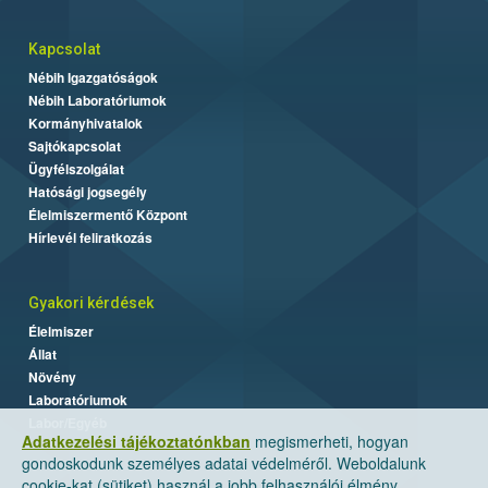
Kapcsolat
Nébih Igazgatóságok
Nébih Laboratóriumok
Kormányhivatalok
Sajtókapcsolat
Ügyfélszolgálat
Hatósági jogsegély
Élelmiszermentő Központ
Hírlevél feliratkozás
Gyakori kérdések
Élelmiszer
Állat
Növény
Laboratóriumok
Labor/Egyéb
Adatkezelési tájékoztatónkban
megismerheti, hogyan
gondoskodunk személyes adatai védelméről. Weboldalunk
cookie-kat (sütiket) használ a jobb felhasználói élmény