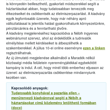
is könnyedén beilleszthető, gyakorlati módszerekkel segíti a
háztartásokat abban, hogy tudatosabban tervezzék meg
étkezéseiket és csökkentsék az élelmiszerpazarlást. A kiadvány
egyik legfontosabb üzenete, hogy már néhány apró
változtatással is jelentős hatást gyakorolhatunk környezetünkre,
pénztárcánkra és a fenntartható jövőre.
A kiadvány megjelenéséhez kapcsolódva a Nébih ingyenes
webináriumot szervez, ahol az érdeklődők a tudnivalók
elmélyítése mellett kérdéseiket is átbeszélhetik a
szakemberekkel. A július 10-ei online eseményre
ezen a linken
regisztrálhatnak.
Az új útmutató megjelenése alkalmából a Maradék nélkül
közösségi média felületein nyereményjátékkal egybekötött
kampány is indul. A cél, hogy minél több emberhez eljusson az
üzenet: az élelmiszerpazarlás csökkentése mindannyiunk
kezében van.
Kapcsolódó anyagok:
Tudatosabb konyhával a pazarlás ellen –
menütervező kiadvánnyal segíti a Nébih a
háztartásokat című közlemény letölthető formában
(docx)