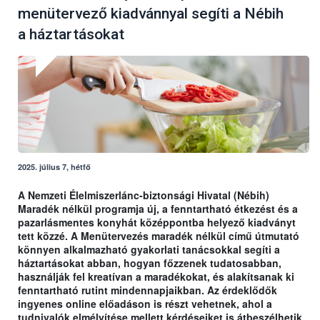
menütervező kiadvánnyal segíti a Nébih
a háztartásokat
2025. július 7, hétfő
A Nemzeti Élelmiszerlánc-biztonsági Hivatal (Nébih)
Maradék nélkül programja új, a fenntartható étkezést és a
pazarlásmentes konyhát középpontba helyező kiadványt
tett közzé. A Menütervezés maradék nélkül című útmutató
könnyen alkalmazható gyakorlati tanácsokkal segíti a
háztartásokat abban, hogyan főzzenek tudatosabban,
használják fel kreatívan a maradékokat, és alakítsanak ki
fenntartható rutint mindennapjaikban. Az érdeklődők
ingyenes online előadáson is részt vehetnek, ahol a
tudnivalók elmélyítése mellett kérdéseiket is átbeszélhetik