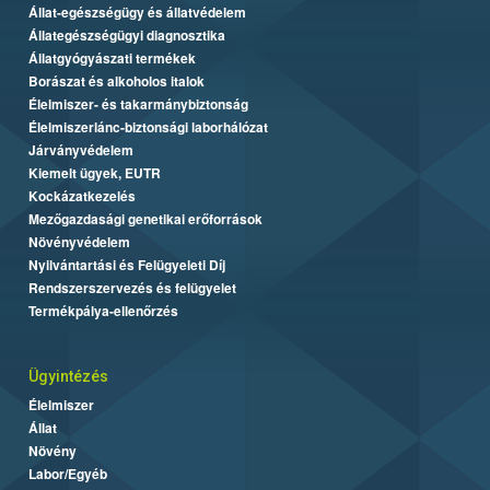
Állat-egészségügy és állatvédelem
Állategészségügyi diagnosztika
Állatgyógyászati termékek
Borászat és alkoholos italok
Élelmiszer- és takarmánybiztonság
Élelmiszerlánc-biztonsági laborhálózat
Járványvédelem
Kiemelt ügyek, EUTR
Kockázatkezelés
Mezőgazdasági genetikai erőforrások
Növényvédelem
Nyilvántartási és Felügyeleti Díj
Rendszerszervezés és felügyelet
Termékpálya-ellenőrzés
Ügyintézés
Élelmiszer
Állat
Növény
Labor/Egyéb