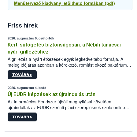
Menütervező kiadvány letölthető formában (pdf)
Friss hírek
2026. augusztus 6, csütörtök
Kerti sütögetés biztonságosan: a Nébih tanácsai
nyári grillezéshez
A grillezés a nyári étkezések egyik legkedveltebb formája. A
meleg időjárás azonban a kórokozó, romlást okozó baktériumok
gyorsabb szaporodásának is kedvez. A szabadtéri sütögetés
TOVÁBB >
ezért nem csupán a megfelelő sütési technikáról szól: legalább
ilyen fontos az alapanyagok biztonságos kezelése, az alapvető
higiéniai szabályok betartása, a megfelelő hőkezelés, valamint a
2026. augusztus 4, kedd
maradékok szakszerű tárolása. A Nemzeti Élelmiszerlánc-
Új EUDR képzések az újraindulás után
biztonsági Hivatal (Nébih) Oktatási Programja összegyűjtötte a
Az Információs Rendszer újbóli megnyitását követően
biztonságos grillezés legfontosabb tudnivalóit.
újraindultak az EUDR szerinti piaci szereplőknek szóló online
képzések.
TOVÁBB >