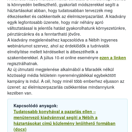
is könnyedén beilleszthető, gyakorlati módszerekkel segíti a
háztartásokat abban, hogy tudatosabban tervezzék meg
étkezéseiket és csökkentsék az élelmiszerpazarlást. A kiadvány
egyik legfontosabb üzenete, hogy már néhány apró
változtatással is jelentős hatást gyakorolhatunk környezetünkre,
pénztárcánkra és a fenntartható jövőre.
A kiadvány megjelenéséhez kapcsolódva a Nébih ingyenes
webináriumot szervez, ahol az érdeklődők a tudnivalók
elmélyítése mellett kérdéseiket is átbeszélhetik a
szakemberekkel. A július 10-ei online eseményre
ezen a linken
regisztrálhatnak.
Az új útmutató megjelenése alkalmából a Maradék nélkül
közösségi média felületein nyereményjátékkal egybekötött
kampány is indul. A cél, hogy minél több emberhez eljusson az
üzenet: az élelmiszerpazarlás csökkentése mindannyiunk
kezében van.
Kapcsolódó anyagok:
Tudatosabb konyhával a pazarlás ellen –
menütervező kiadvánnyal segíti a Nébih a
háztartásokat című közlemény letölthető formában
(docx)