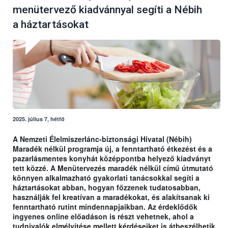
menütervező kiadvánnyal segíti a Nébih
a háztartásokat
2025. július 7, hétfő
A Nemzeti Élelmiszerlánc-biztonsági Hivatal (Nébih)
Maradék nélkül programja új, a fenntartható étkezést és a
pazarlásmentes konyhát középpontba helyező kiadványt
tett közzé. A Menütervezés maradék nélkül című útmutató
könnyen alkalmazható gyakorlati tanácsokkal segíti a
háztartásokat abban, hogyan főzzenek tudatosabban,
használják fel kreatívan a maradékokat, és alakítsanak ki
fenntartható rutint mindennapjaikban. Az érdeklődők
ingyenes online előadáson is részt vehetnek, ahol a
tudnivalók elmélyítése mellett kérdéseiket is átbeszélhetik