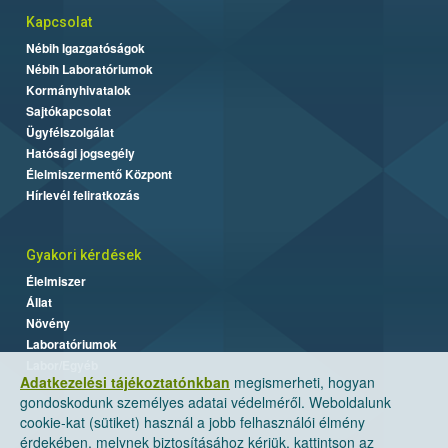
Kapcsolat
Nébih Igazgatóságok
Nébih Laboratóriumok
Kormányhivatalok
Sajtókapcsolat
Ügyfélszolgálat
Hatósági jogsegély
Élelmiszermentő Központ
Hírlevél feliratkozás
Gyakori kérdések
Élelmiszer
Állat
Növény
Laboratóriumok
Labor/Egyéb
Adatkezelési tájékoztatónkban
megismerheti, hogyan
gondoskodunk személyes adatai védelméről. Weboldalunk
cookie-kat (sütiket) használ a jobb felhasználói élmény
érdekében, melynek biztosításához kérjük, kattintson az