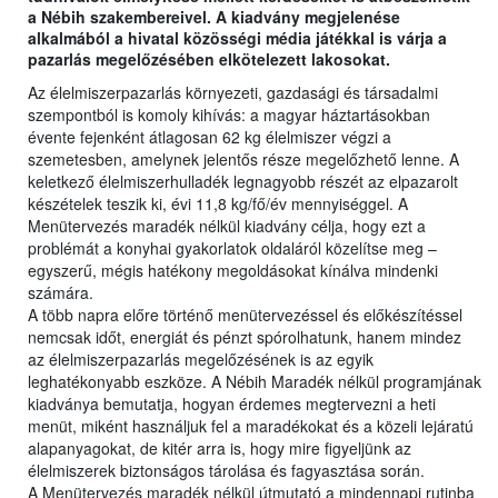
a Nébih szakembereivel. A kiadvány megjelenése
alkalmából a hivatal közösségi média játékkal is várja a
pazarlás megelőzésében elkötelezett lakosokat.
Az élelmiszerpazarlás környezeti, gazdasági és társadalmi
szempontból is komoly kihívás: a magyar háztartásokban
évente fejenként átlagosan 62 kg élelmiszer végzi a
szemetesben, amelynek jelentős része megelőzhető lenne. A
keletkező élelmiszerhulladék legnagyobb részét az elpazarolt
készételek teszik ki, évi 11,8 kg/fő/év mennyiséggel. A
Menütervezés maradék nélkül kiadvány célja, hogy ezt a
problémát a konyhai gyakorlatok oldaláról közelítse meg –
egyszerű, mégis hatékony megoldásokat kínálva mindenki
számára.
A több napra előre történő menütervezéssel és előkészítéssel
nemcsak időt, energiát és pénzt spórolhatunk, hanem mindez
az élelmiszerpazarlás megelőzésének is az egyik
leghatékonyabb eszköze. A Nébih Maradék nélkül programjának
kiadványa bemutatja, hogyan érdemes megtervezni a heti
menüt, miként használjuk fel a maradékokat és a közeli lejáratú
alapanyagokat, de kitér arra is, hogy mire figyeljünk az
élelmiszerek biztonságos tárolása és fagyasztása során.
A Menütervezés maradék nélkül útmutató a mindennapi rutinba