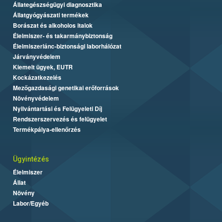
Állategészségügyi diagnosztika
Állatgyógyászati termékek
Borászat és alkoholos italok
Élelmiszer- és takarmánybiztonság
Élelmiszerlánc-biztonsági laborhálózat
Járványvédelem
Kiemelt ügyek, EUTR
Kockázatkezelés
Mezőgazdasági genetikai erőforrások
Növényvédelem
Nyilvántartási és Felügyeleti Díj
Rendszerszervezés és felügyelet
Termékpálya-ellenőrzés
Ügyintézés
Élelmiszer
Állat
Növény
Labor/Egyéb