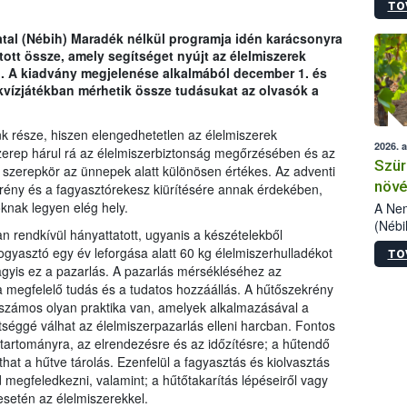
TO
kőris
jelen
atal (Nébih) Maradék nélkül programja idén karácsonyra
talál
tott össze, amely segítséget nyújt az élelmiszerek
azono
n. A kiadvány megjelenése alkalmából december 1. és
folyta
 kvízjátékban mérhetik össze tudásukat az olvasók a
intéz
össze
érdek
 része, hiszen elengedhetetlen az élelmiszerek
2026. 
szerep hárul rá az élelmiszerbiztonság megőrzésében és az
Szür
 szerepkör az ünnepek alatt különösen értékes. Az adventi
növé
rény és a fagyasztórekesz kiürítésére annak érdekében,
szől
nak legyen elég hely.
A Nem
(Nébi
rendkívül hányattatott, ugyanis a készételekből
Klart
gyasztó egy év leforgása alatt 60 kg élelmiszerhulladékot
TO
módos
agyis ez a pazarlás. A pazarlás mérsékléséhez az
egész
 megfelelő tudás és a tudatos hozzáállás. A hűtőszekrény
felha
 számos olyan praktika van, amelyek alkalmazásával a
célja
éggé válhat az élelmiszerpazarlás elleni harcban. Fontos
lehet
tartományra, az elrendezésre és az időzítésre; a hűtendő
Az Or
hat a hűtve tárolás. Ezenfelül a fagyasztás és kiolvasztás
felha
megfeledkezni, valamint; a hűtőtakarítás lépéseiről vagy
terme
setén az élelmiszerekkel.