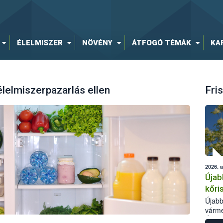
ÉLELMISZER
NÖVÉNY
ÁTFOGÓ TÉMÁK
KA
lelmiszerpazarlás ellen
Fris
2026. 
Újab
kőri
Újabb
várme
Élelm