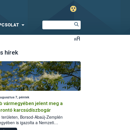
PCSOLAT
s hírek
augusztus 7, péntek
b vármegyében jelent meg a
srontó karcsúdíszbogár
 területen, Borsod-Abaúj-Zemplén
gyében is igazolta a Nemzeti
iszerlánc-biztonsági Hivatal (Nébih) a