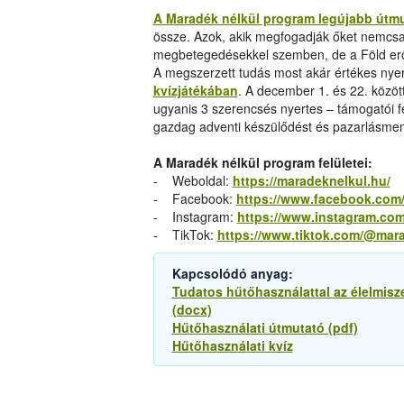
A Maradék nélkül program legújabb útm
össze. Azok, akik megfogadják őket nemcsa
megbetegedésekkel szemben, de a Föld erőfo
A megszerzett tudás most akár értékes nye
kvízjátékában
. A december 1. és 22. között
ugyanis 3 szerencsés nyertes – támogatói f
gazdag adventi készülődést és pazarlásmen
A Maradék nélkül program felületei:
- Weboldal:
https://maradeknelkul.hu/
- Facebook:
https://www.facebook.com
- Instagram:
https://www.instagram.com
- TikTok:
https://www.tiktok.com/@mar
Kapcsolódó anyag:
Tudatos hűtőhasználattal az élelmisz
(docx)
Hűtőhasználati útmutató (pdf)
Hűtőhasználati kvíz