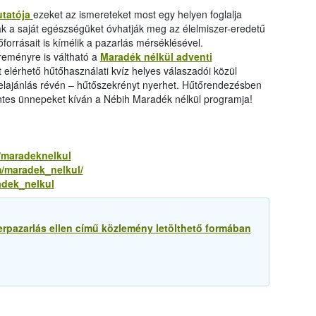
utatója
ezeket az ismereteket most egy helyen foglalja
k a saját egészségüket óvhatják meg az élelmiszer-eredetű
rrásait is kímélik a pazarlás mérséklésével.
reményre is váltható a
Maradék nélkül adventi
 elérhető hűtőhasználati kvíz helyes válaszadói közül
elajánlás révén – hűtőszekrényt nyerhet. Hűtőrendezésben
tes ünnepeket kíván a Nébih Maradék nélkül programja!
/maradeknelkul
/maradek_nelkul/
adek_nelkul
erpazarlás ellen című közlemény letölthető formában