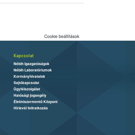
Cookie beállítások
Kapcsolat
Nébih Igazgatóságok
Nébih Laboratóriumok
Kormányhivatalok
Sajtókapcsolat
Ügyfélszolgálat
Hatósági jogsegély
Élelmiszermentő Központ
Hírlevél feliratkozás