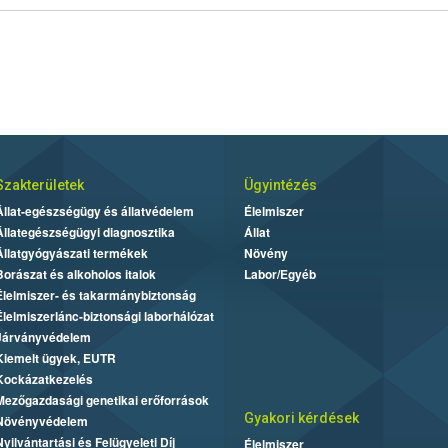
Szakterületek
Ügyintézés
Állat-egészségügy és állatvédelem
Élelmiszer
Állategészségügyi diagnosztika
Állat
Állatgyógyászati termékek
Növény
Borászat és alkoholos italok
Labor/Egyéb
Élelmiszer- és takarmánybiztonság
Élelmiszerlánc-biztonsági laborhálózat
Járványvédelem
Kiemelt ügyek, EUTR
Kockázatkezelés
Mezőgazdasági genetikai erőforrások
Gyakori kérdések
Növényvédelem
Nyilvántartási és Felügyeleti Díj
Élelmiszer