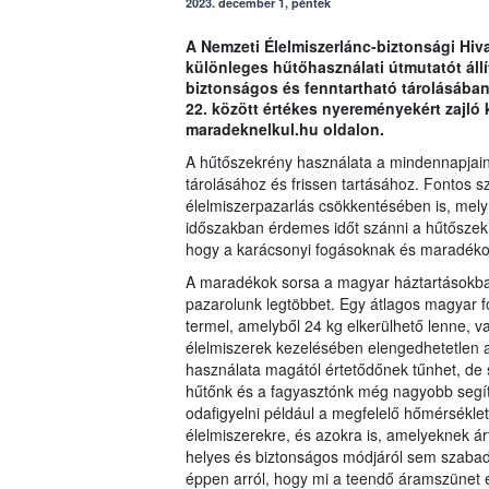
2023. december 1, péntek
A Nemzeti Élelmiszerlánc-biztonsági Hiv
különleges hűtőhasználati útmutatót állí
biztonságos és fenntartható tárolásába
22. között értékes nyereményekért zajló
maradeknelkul.hu oldalon.
A hűtőszekrény használata a mindennapjaink
tárolásához és frissen tartásához. Fontos 
élelmiszerpazarlás csökkentésében is, mely
időszakban érdemes időt szánni a hűtőszek
hogy a karácsonyi fogásoknak és maradékok
A maradékok sorsa a magyar háztartásokban 
pazarolunk legtöbbet. Egy átlagos magyar fo
termel, amelyből 24 kg elkerülhető lenne, v
élelmiszerek kezelésében elengedhetetlen a
használata magától értetődőnek tűnhet, de
hűtőnk és a fagyasztónk még nagyobb segíts
odafigyelni például a megfelelő hőmérséklet
élelmiszerekre, és azokra is, amelyeknek árt
helyes és biztonságos módjáról sem szabad 
éppen arról, hogy mi a teendő áramszünet e