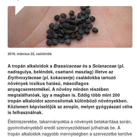
2018. március 22, csütörtök
A tropán alkaloidok a
Brassicaceae
és a
Solanaceae
(pl.
nadragulya, beléndek, csattanó maszlag) illetve az
Erythroxylaceae
(pl. kokacserje) családokba tartozó
növények toxikus hatású, másodlagos
anyagcseretermékei. A növény minden részében
megtalálhatóak, így a magban is. Eddig több mint 200
tropán alkaloidot azonosítottak különböző növényekben.
Közismert képviselőjük az atropin, melyet gyógyászati célra
is felhasználnak.
Élelmiszerekbe, takarmányokba a növények betakarítása során,
gyomnövényekből eredő szennyeződéssel juthatnak be. A
tropán alkaloidok nagyobb mennyiségben a szervezetbe kerülve