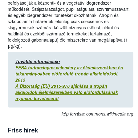
befolyásolják a központi- és a vegetatív idegrendszer
működését. Szájszárazságot, pupillatágulást, szívritmuszavart,
és egyéb idegrendszeri tüneteket okozhatnak. Atropin és
szkopolamin határérték jelenleg csak csecsemők és
kisgyermekek számára készült bizonyos (kölest, cirkot és
hajdinát és ezekből származó termékeket tartalmazó,
feldolgozott gabonaalapú) élelmiszerekre van megállapítva (1
μg/kg).
További információk:
EFSA tudományos vélemény az élelmiszerekben és
takarmányokban előforduló tropán alkaloidokról,
2013
A Bizottság (EU) 2015/976 ajánlása a tropán
alkaloidok élelmiszerekben való előfordulásának
nyomon követéséről
kép forrása: commons.wikimedia.org
Friss hírek