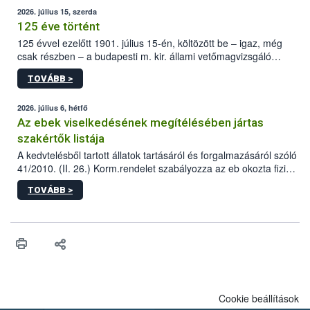
2026. július 15, szerda
125 éve történt
125 évvel ezelőtt 1901. július 15-én, költözött be – igaz, még
csak részben – a budapesti m. kir. állami vetőmagvizsgáló
állomás a Kis Rókus utca 15. szám alatti, Czigler Győző által
TOVÁBB >
tervezett új épületébe.
2026. július 6, hétfő
Az ebek viselkedésének megítélésében jártas
szakértők listája
A kedvtelésből tartott állatok tartásáról és forgalmazásáról szóló
41/2010. (II. 26.) Korm.rendelet szabályozza az eb okozta fizikai
sérülés, illetve ennek veszélye keletkezésekor felmerülő
TOVÁBB >
hatósági feladatokat, valamint a veszélyes eb tartását és annak
engedélyezését. Ezen eljárások során szükség esetén be kell
vonni az ebek viselkedésének megítélésében jártas szakértőt.
Cookie beállítások