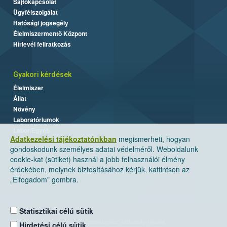
Sajtókapcsolat
Ügyfélszolgálat
Hatósági jogsegély
Élelmiszermentő Központ
Hírlevél feliratkozás
Gyakori kérdések
Élelmiszer
Állat
Növény
Laboratóriumok
Labor/Egyéb
Adatkezelési tájékoztatónkban
megismerheti, hogyan
gondoskodunk személyes adatai védelméről. Weboldalunk
cookie-kat (sütiket) használ a jobb felhasználói élmény
érdekében, melynek biztosításához kérjük, kattintson az
„Elfogadom” gombra.
Statisztikai célú sütik
Nemzeti Élelmiszerlánc-biztonsági Hivatal
Hirdetési célú sütik