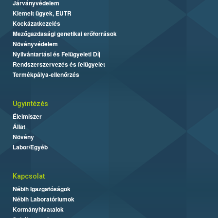
Járványvédelem
Kiemelt ügyek, EUTR
Kockázatkezelés
Mezőgazdasági genetikai erőforrások
Növényvédelem
Nyilvántartási és Felügyeleti Díj
Rendszerszervezés és felügyelet
Termékpálya-ellenőrzés
Ügyintézés
Élelmiszer
Állat
Növény
Labor/Egyéb
Kapcsolat
Nébih Igazgatóságok
Nébih Laboratóriumok
Kormányhivatalok