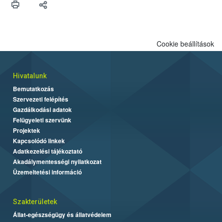
biztonsági Hivatal (Nébih) Oktatási Programja összegyűjtötte a
biztonságos grillezés legfontosabb tudnivalóit.
Cookie beállítások
Hivatalunk
Bemutatkozás
Szervezeti felépítés
Gazdálkodási adatok
Felügyeleti szervünk
Projektek
Kapcsolódó linkek
Adatkezelési tájékoztató
Akadálymentességi nyilatkozat
Üzemeltetési információ
Szakterületek
Állat-egészségügy és állatvédelem