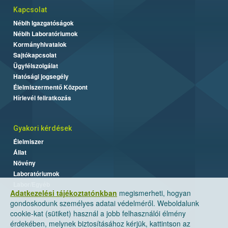
Kapcsolat
Nébih Igazgatóságok
Nébih Laboratóriumok
Kormányhivatalok
Sajtókapcsolat
Ügyfélszolgálat
Hatósági jogsegély
Élelmiszermentő Központ
Hírlevél feliratkozás
Gyakori kérdések
Élelmiszer
Állat
Növény
Laboratóriumok
Labor/Egyéb
Adatkezelési tájékoztatónkban
megismerheti, hogyan
gondoskodunk személyes adatai védelméről. Weboldalunk
cookie-kat (sütiket) használ a jobb felhasználói élmény
érdekében, melynek biztosításához kérjük, kattintson az