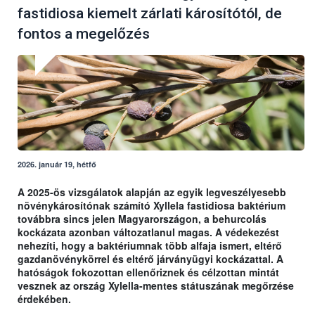
fastidiosa kiemelt zárlati károsítótól, de
fontos a megelőzés
2026. január 19, hétfő
A 2025-ös vizsgálatok alapján az egyik legveszélyesebb
növénykárosítónak számító Xyllela fastidiosa baktérium
továbbra sincs jelen Magyarországon, a behurcolás
kockázata azonban változatlanul magas. A védekezést
nehezíti, hogy a baktériumnak több alfaja ismert, eltérő
gazdanövénykörrel és eltérő járványügyi kockázattal. A
hatóságok fokozottan ellenőriznek és célzottan mintát
vesznek az ország Xylella-mentes státuszának megőrzése
érdekében.