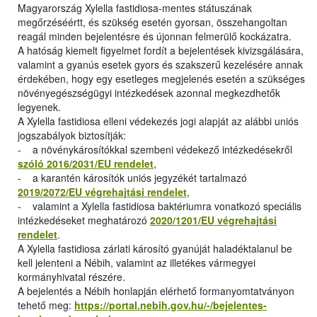
Magyarország Xylella fastidiosa-mentes státuszának
megőrzéséértt, és szükség esetén gyorsan, összehangoltan
reagál minden bejelentésre és újonnan felmerülő kockázatra.
A hatóság kiemelt figyelmet fordít a bejelentések kivizsgálására,
valamint a gyanús esetek gyors és szakszerű kezelésére annak
érdekében, hogy egy esetleges megjelenés esetén a szükséges
növényegészségügyi intézkedések azonnal megkezdhetők
legyenek.
A Xylella fastidiosa elleni védekezés jogi alapját az alábbi uniós
jogszabályok biztosítják:
- a növénykárosítókkal szembeni védekező intézkedésekről
szóló 2016/2031/EU rendelet
,
- a karantén károsítók uniós jegyzékét tartalmazó
2019/2072/EU végrehajtási rendelet
,
- valamint a Xylella fastidiosa baktériumra vonatkozó speciális
intézkedéseket meghatározó
2020/1201/EU végrehajtási
rendelet
.
A Xylella fastidiosa zárlati károsító gyanúját haladéktalanul be
kell jelenteni a Nébih, valamint az illetékes vármegyei
kormányhivatal részére.
A bejelentés a Nébih honlapján elérhető formanyomtatványon
tehető meg:
https://portal.nebih.gov.hu/-/bejelentes-