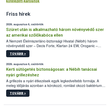
kotelezett-karositok
Friss hírek
2026. augusztus 6, csütörtök
Szüret után is alkalmazható három növényvédő szer
az amerikai szőlőkabóca ellen
A Nemzeti Élelmiszerlánc-biztonsági Hivatal (Nébih) három
növényvédő szer – Decis Forte, Klartan 24 EW, Oroganic –
engedélyokiratát módosította, így azok a szüretet követően,
TOVÁBB >
egészen a vesszőérettség (BBCH 91) stádiumáig
felhasználhatóak a szőlőben. A kiterjesztések célja, hogy a korai
érésű szőlőkben is legyen lehetőség a károsító elleni további
2026. augusztus 6, csütörtök
védekezésre. Az Oroganic készítmény kis kiszerelésben kiskerti
Kerti sütögetés biztonságosan: a Nébih tanácsai
felhasználók számára is elérhető és ökológiai termesztésben is
nyári grillezéshez
engedélyezett.
A grillezés a nyári étkezések egyik legkedveltebb formája. A
meleg időjárás azonban a kórokozó, romlást okozó baktériumok
gyorsabb szaporodásának is kedvez. A szabadtéri sütögetés
TOVÁBB >
ezért nem csupán a megfelelő sütési technikáról szól: legalább
ilyen fontos az alapanyagok biztonságos kezelése, az alapvető
higiéniai szabályok betartása, a megfelelő hőkezelés, valamint a
maradékok szakszerű tárolása. A Nemzeti Élelmiszerlánc-