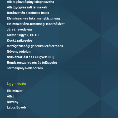
Állategészségügyi diagnosztika
Állatgyógyászati termékek
Borászat és alkoholos italok
Élelmiszer- és takarmánybiztonság
Élelmiszerlánc-biztonsági laborhálózat
Járványvédelem
Kiemelt ügyek, EUTR
Kockázatkezelés
Mezőgazdasági genetikai erőforrások
Növényvédelem
Nyilvántartási és Felügyeleti Díj
Rendszerszervezés és felügyelet
Termékpálya-ellenőrzés
Ügyintézés
Élelmiszer
Állat
Növény
Labor/Egyéb