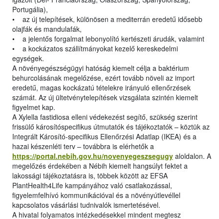
Portugália),
• az új telepítések, különösen a mediterrán eredetű idősebb
olajfák és mandulafák,
• a jelentős forgalmat lebonyolító kertészeti árudák, valamint
• a kockázatos szállítmányokat kezelő kereskedelmi
egységek.
A növényegészségügyi hatóság kiemelt célja a baktérium
behurcolásának megelőzése, ezért tovább növeli az import
eredetű, magas kockázatú tételekre irányuló ellenőrzések
számát. Az új ültetvénytelepítések vizsgálata szintén kiemelt
figyelmet kap.
A Xylella fastidiosa elleni védekezést segítő, szükség szerint
frissülő károsítóspecifikus útmutatók és tájékoztatók – köztük az
Integrált Károsító-specifikus Ellenőrzési Adatlap (IKEA) és a
hazai készenléti terv – továbbra is elérhetők a
https://portal.nebih.gov.hu/novenyegeszsegugy
aloldalon. A
megelőzés érdekében a Nébih kiemelt hangsúlyt fektet a
lakossági tájékoztatásra is, többek között az EFSA
PlantHealth4Life kampányához való csatlakozással,
figyelemfelhívó kommunikációval és a növényútlevéllel
kapcsolatos vásárlási tudnivalók ismertetésével.
A hivatal folyamatos intézkedésekkel mindent megtesz