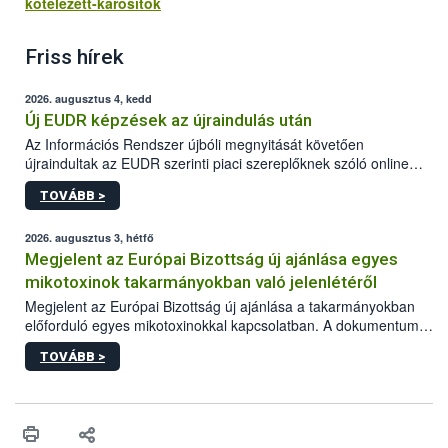
kotelezett-karositok
Friss hírek
2026. augusztus 4, kedd
Új EUDR képzések az újraindulás után
Az Információs Rendszer újbóli megnyitását követően
újraindultak az EUDR szerinti piaci szereplőknek szóló online
képzések.
TOVÁBB >
2026. augusztus 3, hétfő
Megjelent az Európai Bizottság új ajánlása egyes
mikotoxinok takarmányokban való jelenlétéről
Megjelent az Európai Bizottság új ajánlása a takarmányokban
előforduló egyes mikotoxinokkal kapcsolatban. A dokumentum
2027-től új irányértékek alkalmazását írja elő, és a jelenleg
TOVÁBB >
hatályos uniós ajánlások helyébe lép.