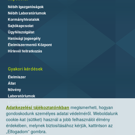
Nébih Igazgatóságok
Nébih Laboratóriumok
Kormányhivatalok
Sajtókapcsolat
Ügyfélszolgálat
Hatósági jogsegély
Élelmiszermentő Központ
Hírlevél feliratkozás
Gyakori kérdések
Élelmiszer
Állat
Növény
Laboratóriumok
Labor/Egyéb
Adatkezelési tájékoztatónkban
megismerheti, hogyan
gondoskodunk személyes adatai védelméről. Weboldalunk
cookie-kat (sütiket) használ a jobb felhasználói élmény
érdekében, melynek biztosításához kérjük, kattintson az
„Elfogadom” gombra.