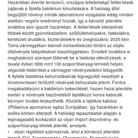
Hazánkban évente tervszerű, országos lefedettségű felderítések
zajlanak a Xylella baktérium kimutatására. A hatóság által
begyűjtött növényi minták laboratóriumi vizsgálatai eddig minden
esetben negatív eredményt hoztak, így a károsító jelenléte
továbbra sem igazolt hazánkban. A felderítések kiterjednek
többek között gyümölcsösökre, szőlőültetvényekre, faiskolákra,
kertészeti árudákra, közterületekre és üvegházakra. 2025-ben
Tolna vármegyében kiemelt mintavételezés történt az olajfa-
ültetvények telepítésével összefüggésben. Emellett továbbra is
meghatározó szerepet töltenek be a faiskolai ellenőrzések, a
tavalyi évben több mint 100 szaporítóanyag-termelő helyen
végeztek felderítést a vármegyei növényvédelmi felügyelők.
A Xylella fastidiosa behurcolásának legnagyobb veszélyét a
tünetmentesen fertőzött növények behozatala jelenti. Fontos
megakadályozni a baktérium bekerülését, hiszen hazai jelenléte
esetén a növények faszövetéből táplálkozó honos kabócák
könnyen tovább terjeszthetik. Közülük a tajtékos kabóca
(Philaenus spumarius) egész Európában, így hazánkban is
széles körben elterjedt. A hatósági tapasztalatok alapján a
legmagasabb kockázatot az olyan import dísznövény- és
szaporítóanyag-tételek jelentik, amelyek:
• olyan régiókból származnak, ahol a kórokozó jelenléte
igazolt (Dél- Franciaország, Olaszország, Spanyolország,