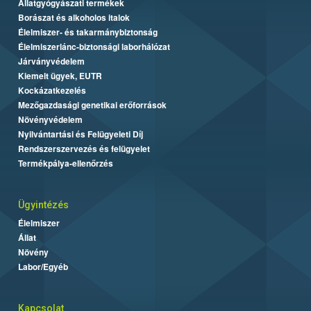
Állatgyógyászati termékek
Borászat és alkoholos italok
Élelmiszer- és takarmánybiztonság
Élelmiszerlánc-biztonsági laborhálózat
Járványvédelem
Kiemelt ügyek, EUTR
Kockázatkezelés
Mezőgazdasági genetikai erőforrások
Növényvédelem
Nyilvántartási és Felügyeleti Díj
Rendszerszervezés és felügyelet
Termékpálya-ellenőrzés
Ügyintézés
Élelmiszer
Állat
Növény
Labor/Egyéb
Kapcsolat