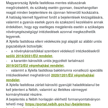
Magyarország Xylella fastidiosa-mentes státuszának
megőrzéséértt, és szükség esetén gyorsan, összehangoltan
reagál minden bejelentésre és újonnan felmerülő kockázatra.
A hatóság kiemelt figyelmet fordít a bejelentések kivizsgálására,
valamint a gyanús esetek gyors és szakszerű kezelésére annak
érdekében, hogy egy esetleges megjelenés esetén a szükséges
növényegészségügyi intézkedések azonnal megkezdhetők
legyenek.
A Xylella fastidiosa elleni védekezés jogi alapját az alábbi uniós
jogszabályok biztosítják:
- a növénykárosítókkal szembeni védekező intézkedésekről
szóló 2016/2031/EU rendelet
,
- a karantén károsítók uniós jegyzékét tartalmazó
2019/2072/EU végrehajtási rendelet
,
- valamint a Xylella fastidiosa baktériumra vonatkozó speciális
intézkedéseket meghatározó
2020/1201/EU végrehajtási
rendelet
.
A Xylella fastidiosa zárlati károsító gyanúját haladéktalanul be
kell jelenteni a Nébih, valamint az illetékes vármegyei
kormányhivatal részére.
A bejelentés a Nébih honlapján elérhető formanyomtatványon
tehető meg:
https://portal.nebih.gov.hu/-/bejelentes-