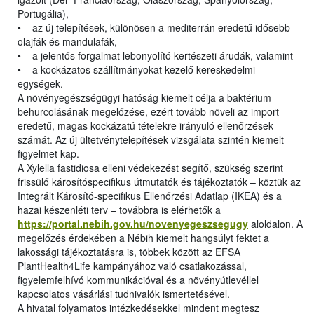
Portugália),
• az új telepítések, különösen a mediterrán eredetű idősebb
olajfák és mandulafák,
• a jelentős forgalmat lebonyolító kertészeti árudák, valamint
• a kockázatos szállítmányokat kezelő kereskedelmi
egységek.
A növényegészségügyi hatóság kiemelt célja a baktérium
behurcolásának megelőzése, ezért tovább növeli az import
eredetű, magas kockázatú tételekre irányuló ellenőrzések
számát. Az új ültetvénytelepítések vizsgálata szintén kiemelt
figyelmet kap.
A Xylella fastidiosa elleni védekezést segítő, szükség szerint
frissülő károsítóspecifikus útmutatók és tájékoztatók – köztük az
Integrált Károsító-specifikus Ellenőrzési Adatlap (IKEA) és a
hazai készenléti terv – továbbra is elérhetők a
https://portal.nebih.gov.hu/novenyegeszsegugy
aloldalon. A
megelőzés érdekében a Nébih kiemelt hangsúlyt fektet a
lakossági tájékoztatásra is, többek között az EFSA
PlantHealth4Life kampányához való csatlakozással,
figyelemfelhívó kommunikációval és a növényútlevéllel
kapcsolatos vásárlási tudnivalók ismertetésével.
A hivatal folyamatos intézkedésekkel mindent megtesz