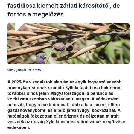
fastidiosa kiemelt zárlati károsítótól, de
fontos a megelőzés
2026. január 19, hétfő
A 2025-ös vizsgálatok alapján az egyik legveszélyesebb
növénykárosítónak számító Xyllela fastidiosa baktérium
továbbra sincs jelen Magyarországon, a behurcolás
kockázata azonban változatlanul magas. A védekezést
nehezíti, hogy a baktériumnak több alfaja ismert, eltérő
gazdanövénykörrel és eltérő járványügyi kockázattal. A
hatóságok fokozottan ellenőriznek és célzottan mintát
vesznek az ország Xylella-mentes státuszának megőrzése
érdekében.