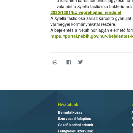
- a karantén károsítók uniós jegyzékét ta
- valamint a Xylella fastidiosa baktériumr
2020/1201/EU végrehajtási rendelet
.
A Xylella fastidiosa zárlati károsító gyanúját
vármegyei kormányhivatal részére.
A bejelentés a Nébih honlapján elérhető f
https://portal.nebih.gov.hu/-/bejelentes-
Hivatalunk
Bemutatkozás
Szervezeti felépítés
Gazdálkodási adatok
Felügyeleti szervünk