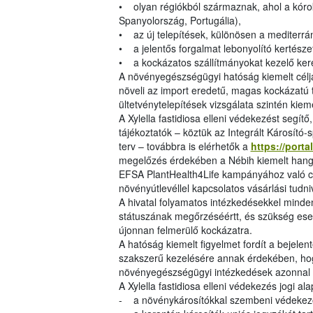
• olyan régiókból származnak, ahol a kórok
Spanyolország, Portugália),
• az új telepítések, különösen a mediterrá
• a jelentős forgalmat lebonyolító kertésze
• a kockázatos szállítmányokat kezelő ke
A növényegészségügyi hatóság kiemelt célj
növeli az import eredetű, magas kockázatú t
ültetvénytelepítések vizsgálata szintén kiem
A Xylella fastidiosa elleni védekezést segítő
tájékoztatók – köztük az Integrált Károsító-
terv – továbbra is elérhetők a
https://port
megelőzés érdekében a Nébih kiemelt hangsúl
EFSA PlantHealth4Life kampányához való cs
növényútlevéllel kapcsolatos vásárlási tudn
A hivatal folyamatos intézkedésekkel minde
státuszának megőrzéséértt, és szükség ese
újonnan felmerülő kockázatra.
A hatóság kiemelt figyelmet fordít a bejele
szakszerű kezelésére annak érdekében, ho
növényegészségügyi intézkedések azonnal
A Xylella fastidiosa elleni védekezés jogi ala
- a növénykárosítókkal szembeni védekez