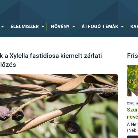
ÉLELMISZER
NÖVÉNY
ÁTFOGÓ TÉMÁK
KA
a Xylella fastidiosa kiemelt zárlati
Fris
előzés
2026. 
Szür
növé
szől
A Nem
(Nébi
Klart