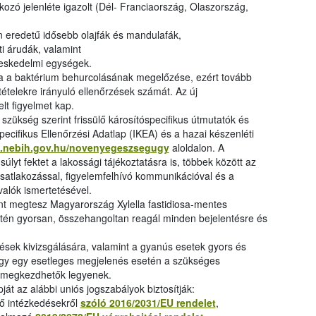
ozó jelenléte igazolt (Dél- Franciaország, Olaszország,
n eredetű idősebb olajfák és mandulafák,
ti árudák, valamint
reskedelmi egységek.
a a baktérium behurcolásának megelőzése, ezért tovább
ételekre irányuló ellenőrzések számát. Az új
elt figyelmet kap.
, szükség szerint frissülő károsítóspecifikus útmutatók és
specifikus Ellenőrzési Adatlap (IKEA) és a hazai készenléti
al.nebih.gov.hu/novenyegeszsegugy
aloldalon. A
yt fektet a lakossági tájékoztatásra is, többek között az
atlakozással, figyelemfelhívó kommunikációval és a
ivalók ismertetésével.
nt megtesz Magyarország Xylella fastidiosa-mentes
tén gyorsan, összehangoltan reagál minden bejelentésre és
ntések kivizsgálására, valamint a gyanús esetek gyors és
gy egy esetleges megjelenés esetén a szükséges
 megkezdhetők legyenek.
pját az alábbi uniós jogszabályok biztosítják:
ő intézkedésekről
szóló 2016/2031/EU rendelet
,