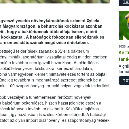
TO
módos
egész
felha
célja
legveszélyesebb növénykárosítónak számító Xyllela
lehet
len Magyarországon, a behurcolás kockázata azonban
Az Or
ti, hogy a baktériumnak több alfaja ismert, eltérő
felha
 kockázattal. A hatóságok fokozottan ellenőriznek és
terme
ella-mentes státuszának megőrzése érdekében.
2026. 
ttségű felderítések zajlanak a Xylella baktérium
Kert
vényi minták laboratóriumi vizsgálatai eddig minden esetben
taná
lenléte továbbra sem igazolt hazánkban. A felderítések
A gri
őlőültetvényekre, faiskolákra, kertészeti árudákra,
formá
lna vármegyében kiemelt mintavételezés történt az olajfa-
romlá
Emellett továbbra is meghatározó szerepet töltenek be a
TO
szapo
 mint 100 szaporítóanyag-termelő helyen végeztek felderítést
sütög
techni
yobb veszélyét a tünetmentesen fertőzött növények
alapa
 baktérium bekerülését, hiszen hazai jelenléte esetén a
higié
ócák könnyen tovább terjeszthetik. Közülük a tajtékos
hőkez
an, így hazánkban is széles körben elterjedt. A hatósági
tárol
atot az olyan import dísznövény- és szaporítóanyag-tételek
Hivat
a biz