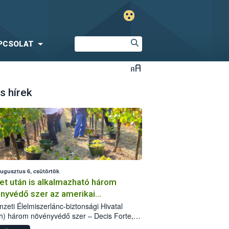
PCSOLAT
s hírek
augusztus 6, csütörtök
et után is alkalmazható három
nyvédő szer az amerikai
őkabóca ellen
zeti Élelmiszerlánc-biztonsági Hivatal
h) három növényvédő szer – Decis Forte,
an 24 EW, Oroganic – engedélyokiratát