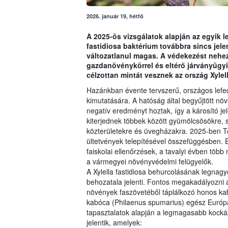
2026. január 19, hétfő
A 2025-ös vizsgálatok alapján az egyik 
fastidiosa baktérium továbbra sincs je
változatlanul magas. A védekezést nehezí
gazdanövénykörrel és eltérő járványügyi
célzottan mintát vesznek az ország Xyl
Hazánkban évente tervszerű, országos lefede
kimutatására. A hatóság által begyűjtött nö
negatív eredményt hoztak, így a károsító je
kiterjednek többek között gyümölcsösökre, sz
közterületekre és üvegházakra. 2025-ben To
ültetvények telepítésével összefüggésben. 
faiskolai ellenőrzések, a tavalyi évben több
a vármegyei növényvédelmi felügyelők.
A Xylella fastidiosa behurcolásának legnag
behozatala jelenti. Fontos megakadályozni a
növények faszövetéből táplálkozó honos kab
kabóca (Philaenus spumarius) egész Európáb
tapasztalatok alapján a legmagasabb kockáz
jelentik, amelyek: