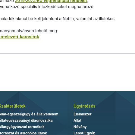
rtalmazó
2019/2072/EU végrehajtási rendelet
,
a vonatkozó speciális intézkedéseket meghatározó
 haladéktalanul be kell jelenteni a Nébih, valamint az illetékes
ormanyomtatványon tehető meg:
kotelezett-karositok
Szakterületek
Ügyintézés
Állat-egészségügy és állatvédelem
Élelmiszer
Állategészségügyi diagnosztika
Állat
Állatgyógyászati termékek
Növény
Borászat és alkoholos italok
Labor/Egyéb