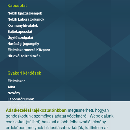
Kapcsolat
Nébih Igazgatóságok
Nébih Laboratóriumok
Kormányhivatalok
Sajtókapcsolat
Ügyfélszolgálat
Hatósági jogsegély
Élelmiszermentő Központ
Hírlevél feliratkozás
Gyakori kérdések
Élelmiszer
Állat
Növény
Laboratóriumok
Labor/Egyéb
Adatkezelési tájékoztatónkban
megismerheti, hogyan
gondoskodunk személyes adatai védelméről. Weboldalunk
cookie-kat (sütiket) használ a jobb felhasználói élmény
érdekében, melynek biztosításához kérjük, kattintson az