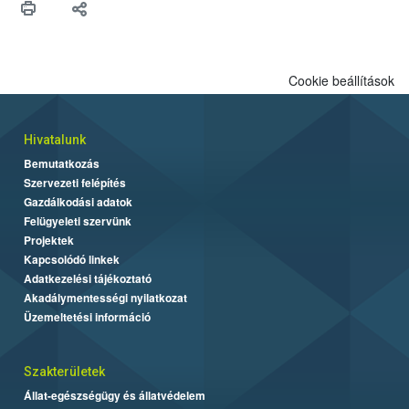
felhasználók számára is elérhető és ökológiai termesztésben is
engedélyezett.
Cookie beállítások
Hivatalunk
Bemutatkozás
Szervezeti felépítés
Gazdálkodási adatok
Felügyeleti szervünk
Projektek
Kapcsolódó linkek
Adatkezelési tájékoztató
Akadálymentességi nyilatkozat
Üzemeltetési információ
Szakterületek
Állat-egészségügy és állatvédelem