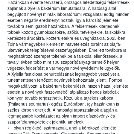
Hazánkban évente tervszerű, országos lefedettségű felderítések
zajlanak a Xylella baktérium kimutatására. A hatóság által
begyűjtött növényi minták laboratóriumi vizsgálatai eddig minden
esetben negatív eredményt hoztak, így a károsító jelenléte
továbbra sem igazolt hazánkban. A felderítések kiterjednek
többek között gyümölcsösökre, szőlőültetvényekre, faiskolákra,
kertészeti árudákra, közterületekre és üvegházakra. 2025-ben
Tolna vármegyében kiemelt mintavételezés történt az olajfa-
ültetvények telepítésével összefüggésben. Emellett továbbra is
meghatározó szerepet töltenek be a faiskolai ellenőrzések, a
tavalyi évben több mint 100 szaporítóanyag-termelő helyen
végeztek felderítést a vármegyei növényvédelmi felügyelők.
A Xylella fastidiosa behurcolásának legnagyobb veszélyét a
tünetmentesen fertőzött növények behozatala jelenti. Fontos
megakadályozni a baktérium bekerülését, hiszen hazai jelenléte
esetén a növények faszövetéből táplálkozó honos kabócák
könnyen tovább terjeszthetik. Közülük a tajtékos kabóca
(Philaenus spumarius) egész Európában, így hazánkban is
széles körben elterjedt. A hatósági tapasztalatok alapján a
legmagasabb kockázatot az olyan import dísznövény- és
szaporítóanyag-tételek jelentik, amelyek:
• olyan régiókból származnak, ahol a kórokozó jelenléte
igazolt (Dél- Franciaország, Olaszország, Spanyolország,