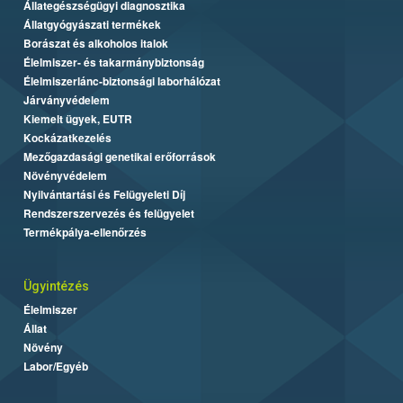
Állategészségügyi diagnosztika
Állatgyógyászati termékek
Borászat és alkoholos italok
Élelmiszer- és takarmánybiztonság
Élelmiszerlánc-biztonsági laborhálózat
Járványvédelem
Kiemelt ügyek, EUTR
Kockázatkezelés
Mezőgazdasági genetikai erőforrások
Növényvédelem
Nyilvántartási és Felügyeleti Díj
Rendszerszervezés és felügyelet
Termékpálya-ellenőrzés
Ügyintézés
Élelmiszer
Állat
Növény
Labor/Egyéb