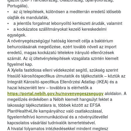
Portugália),
• az új telepítések, különösen a mediterrán eredetű idősebb
olajfák és mandulafák,
• a jelentős forgalmat lebonyolító kertészeti árudák, valamint
• a kockázatos szállítmányokat kezelő kereskedelmi
egységek.
A növényegészségügyi hatóság kiemelt célja a baktérium
behurcolásának megelőzése, ezért tovább növeli az import
eredetű, magas kockázatú tételekre irányuló ellenőrzések
számát. Az új ültetvénytelepítések vizsgálata szintén kiemelt
figyelmet kap.
A Xylella fastidiosa elleni védekezést segítő, szükség szerint
frissülő károsítóspecifikus útmutatók és tájékoztatók – köztük az
Integrált Károsító-specifikus Ellenőrzési Adatlap (IKEA) és a
hazai készenléti terv – továbbra is elérhetők a
https://portal.nebih.gov.hu/novenyegeszsegugy
aloldalon. A
megelőzés érdekében a Nébih kiemelt hangsúlyt fektet a
lakossági tájékoztatásra is, többek között az EFSA
PlantHealth4Life kampányához való csatlakozással,
figyelemfelhívó kommunikációval és a növényútlevéllel
kapcsolatos vásárlási tudnivalók ismertetésével.
A hivatal folyamatos intézkedésekkel mindent megtesz