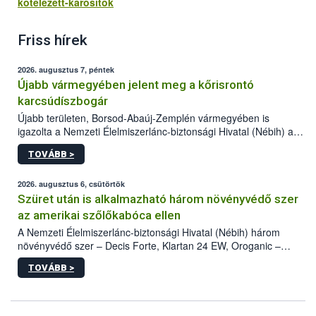
kotelezett-karositok
Friss hírek
2026. augusztus 7, péntek
Újabb vármegyében jelent meg a kőrisrontó
karcsúdíszbogár
Újabb területen, Borsod-Abaúj-Zemplén vármegyében is
igazolta a Nemzeti Élelmiszerlánc-biztonsági Hivatal (Nébih) a
kőrisrontó karcsúdíszbogár (Agrilus planipennis) jelenlétét. A
TOVÁBB >
kártevőt nem csak színcsapdában találták meg, de már fertőzött
fában is azonosították. A növényvédelmi szakemberek folytatják
az intenzív felderítést, emellett az intézkedéseket a szlovák
2026. augusztus 6, csütörtök
hatósággal is összehangolják a terjedés megállítása érdekében.
Szüret után is alkalmazható három növényvédő szer
az amerikai szőlőkabóca ellen
A Nemzeti Élelmiszerlánc-biztonsági Hivatal (Nébih) három
növényvédő szer – Decis Forte, Klartan 24 EW, Oroganic –
engedélyokiratát módosította, így azok a szüretet követően,
TOVÁBB >
egészen a vesszőérettség (BBCH 91) stádiumáig
felhasználhatóak a szőlőben. A kiterjesztések célja, hogy a korai
érésű szőlőkben is legyen lehetőség a károsító elleni további
védekezésre. Az Oroganic készítmény kis kiszerelésben kiskerti