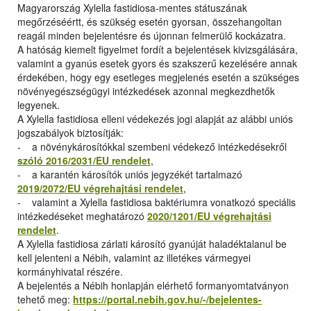
Magyarország Xylella fastidiosa-mentes státuszának
megőrzéséértt, és szükség esetén gyorsan, összehangoltan
reagál minden bejelentésre és újonnan felmerülő kockázatra.
A hatóság kiemelt figyelmet fordít a bejelentések kivizsgálására,
valamint a gyanús esetek gyors és szakszerű kezelésére annak
érdekében, hogy egy esetleges megjelenés esetén a szükséges
növényegészségügyi intézkedések azonnal megkezdhetők
legyenek.
A Xylella fastidiosa elleni védekezés jogi alapját az alábbi uniós
jogszabályok biztosítják:
- a növénykárosítókkal szembeni védekező intézkedésekről
szóló 2016/2031/EU rendelet
,
- a karantén károsítók uniós jegyzékét tartalmazó
2019/2072/EU végrehajtási rendelet
,
- valamint a Xylella fastidiosa baktériumra vonatkozó speciális
intézkedéseket meghatározó
2020/1201/EU végrehajtási
rendelet
.
A Xylella fastidiosa zárlati károsító gyanúját haladéktalanul be
kell jelenteni a Nébih, valamint az illetékes vármegyei
kormányhivatal részére.
A bejelentés a Nébih honlapján elérhető formanyomtatványon
tehető meg:
https://portal.nebih.gov.hu/-/bejelentes-