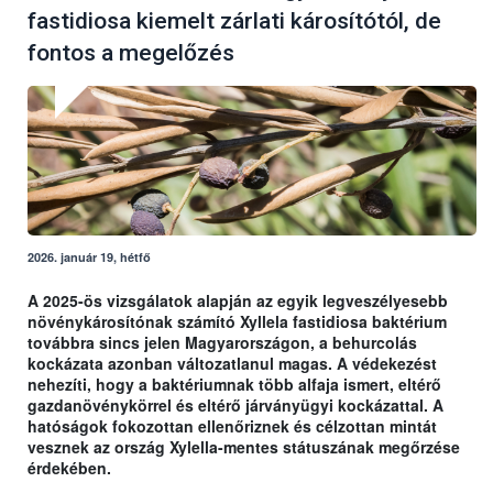
fastidiosa kiemelt zárlati károsítótól, de
fontos a megelőzés
2026. január 19, hétfő
A 2025-ös vizsgálatok alapján az egyik legveszélyesebb
növénykárosítónak számító Xyllela fastidiosa baktérium
továbbra sincs jelen Magyarországon, a behurcolás
kockázata azonban változatlanul magas. A védekezést
nehezíti, hogy a baktériumnak több alfaja ismert, eltérő
gazdanövénykörrel és eltérő járványügyi kockázattal. A
hatóságok fokozottan ellenőriznek és célzottan mintát
vesznek az ország Xylella-mentes státuszának megőrzése
érdekében.