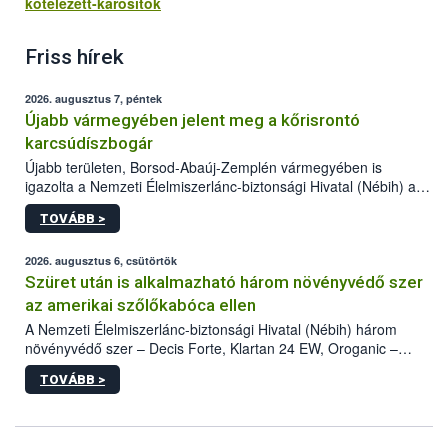
kotelezett-karositok
Friss hírek
2026. augusztus 7, péntek
Újabb vármegyében jelent meg a kőrisrontó
karcsúdíszbogár
Újabb területen, Borsod-Abaúj-Zemplén vármegyében is
igazolta a Nemzeti Élelmiszerlánc-biztonsági Hivatal (Nébih) a
kőrisrontó karcsúdíszbogár (Agrilus planipennis) jelenlétét. A
TOVÁBB >
kártevőt nem csak színcsapdában találták meg, de már fertőzött
fában is azonosították. A növényvédelmi szakemberek folytatják
az intenzív felderítést, emellett az intézkedéseket a szlovák
2026. augusztus 6, csütörtök
hatósággal is összehangolják a terjedés megállítása érdekében.
Szüret után is alkalmazható három növényvédő szer
az amerikai szőlőkabóca ellen
A Nemzeti Élelmiszerlánc-biztonsági Hivatal (Nébih) három
növényvédő szer – Decis Forte, Klartan 24 EW, Oroganic –
engedélyokiratát módosította, így azok a szüretet követően,
TOVÁBB >
egészen a vesszőérettség (BBCH 91) stádiumáig
felhasználhatóak a szőlőben. A kiterjesztések célja, hogy a korai
érésű szőlőkben is legyen lehetőség a károsító elleni további
védekezésre. Az Oroganic készítmény kis kiszerelésben kiskerti