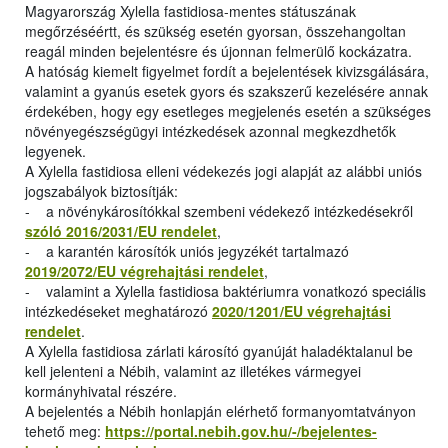
Magyarország Xylella fastidiosa-mentes státuszának
megőrzéséértt, és szükség esetén gyorsan, összehangoltan
reagál minden bejelentésre és újonnan felmerülő kockázatra.
A hatóság kiemelt figyelmet fordít a bejelentések kivizsgálására,
valamint a gyanús esetek gyors és szakszerű kezelésére annak
érdekében, hogy egy esetleges megjelenés esetén a szükséges
növényegészségügyi intézkedések azonnal megkezdhetők
legyenek.
A Xylella fastidiosa elleni védekezés jogi alapját az alábbi uniós
jogszabályok biztosítják:
- a növénykárosítókkal szembeni védekező intézkedésekről
szóló 2016/2031/EU rendelet
,
- a karantén károsítók uniós jegyzékét tartalmazó
2019/2072/EU végrehajtási rendelet
,
- valamint a Xylella fastidiosa baktériumra vonatkozó speciális
intézkedéseket meghatározó
2020/1201/EU végrehajtási
rendelet
.
A Xylella fastidiosa zárlati károsító gyanúját haladéktalanul be
kell jelenteni a Nébih, valamint az illetékes vármegyei
kormányhivatal részére.
A bejelentés a Nébih honlapján elérhető formanyomtatványon
tehető meg:
https://portal.nebih.gov.hu/-/bejelentes-