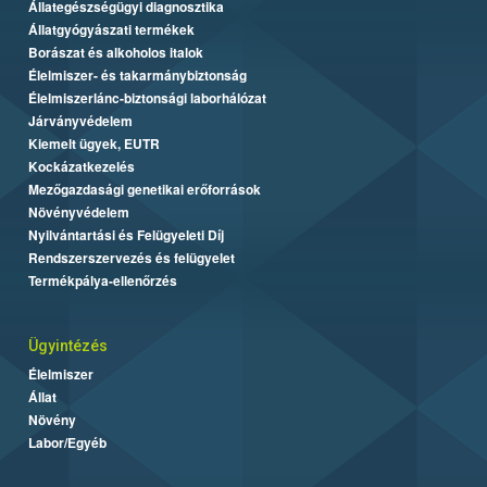
Állategészségügyi diagnosztika
Állatgyógyászati termékek
Borászat és alkoholos italok
Élelmiszer- és takarmánybiztonság
Élelmiszerlánc-biztonsági laborhálózat
Járványvédelem
Kiemelt ügyek, EUTR
Kockázatkezelés
Mezőgazdasági genetikai erőforrások
Növényvédelem
Nyilvántartási és Felügyeleti Díj
Rendszerszervezés és felügyelet
Termékpálya-ellenőrzés
Ügyintézés
Élelmiszer
Állat
Növény
Labor/Egyéb