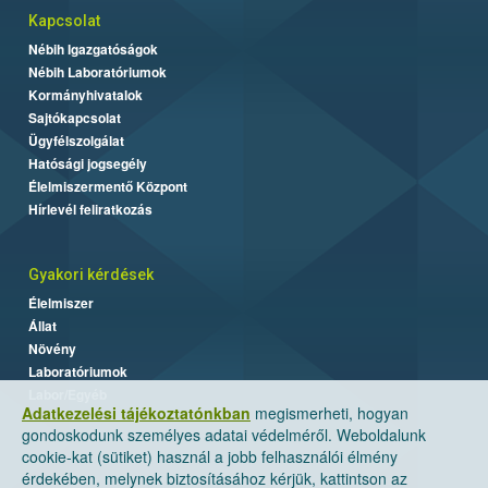
Kapcsolat
Nébih Igazgatóságok
Nébih Laboratóriumok
Kormányhivatalok
Sajtókapcsolat
Ügyfélszolgálat
Hatósági jogsegély
Élelmiszermentő Központ
Hírlevél feliratkozás
Gyakori kérdések
Élelmiszer
Állat
Növény
Laboratóriumok
Labor/Egyéb
Adatkezelési tájékoztatónkban
megismerheti, hogyan
gondoskodunk személyes adatai védelméről. Weboldalunk
cookie-kat (sütiket) használ a jobb felhasználói élmény
érdekében, melynek biztosításához kérjük, kattintson az