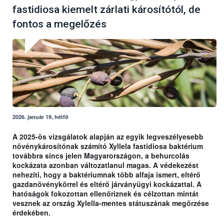
fastidiosa kiemelt zárlati károsítótól, de
fontos a megelőzés
2026. január 19, hétfő
A 2025-ös vizsgálatok alapján az egyik legveszélyesebb
növénykárosítónak számító Xyllela fastidiosa baktérium
továbbra sincs jelen Magyarországon, a behurcolás
kockázata azonban változatlanul magas. A védekezést
nehezíti, hogy a baktériumnak több alfaja ismert, eltérő
gazdanövénykörrel és eltérő járványügyi kockázattal. A
hatóságok fokozottan ellenőriznek és célzottan mintát
vesznek az ország Xylella-mentes státuszának megőrzése
érdekében.