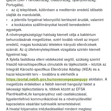
Portugália),
• az új telepítések, különösen a mediterrán eredetű idősebb
olajfák és mandulafák,
• a jelentős forgalmat lebonyolító kertészeti árudák, valamint
• a kockázatos szállítmányokat kezelő kereskedelmi
egységek.
A növényegészségügyi hatóság kiemelt célja a baktérium
behurcolásának megelőzése, ezért tovább növeli az import
eredetű, magas kockázatú tételekre irányuló ellenőrzések
számát. Az új ültetvénytelepítések vizsgálata szintén kiemelt
figyelmet kap.
A Xylella fastidiosa elleni védekezést segítő, szükség szerint
frissülő károsítóspecifikus útmutatók és tájékoztatók – köztük az
Integrált Károsító-specifikus Ellenőrzési Adatlap (IKEA) és a
hazai készenléti terv – továbbra is elérhetők a
https://portal.nebih.gov.hu/novenyegeszsegugy
aloldalon. A
megelőzés érdekében a Nébih kiemelt hangsúlyt fektet a
lakossági tájékoztatásra is, többek között az EFSA
PlantHealth4Life kampányához való csatlakozással,
figyelemfelhívó kommunikációval és a növényútlevéllel
kapcsolatos vásárlási tudnivalók ismertetésével.
A hivatal folyamatos intézkedésekkel mindent megtesz