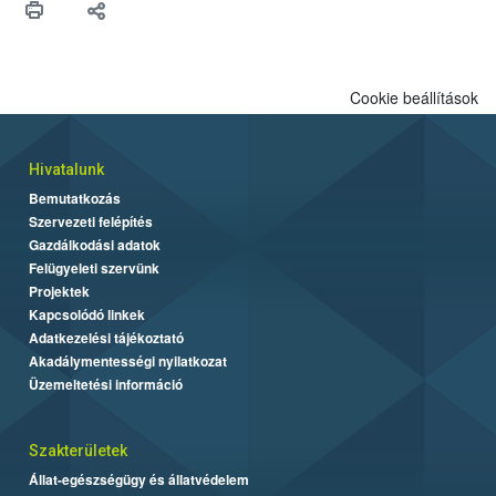
felhasználók számára is elérhető és ökológiai termesztésben is
engedélyezett.
Cookie beállítások
Hivatalunk
Bemutatkozás
Szervezeti felépítés
Gazdálkodási adatok
Felügyeleti szervünk
Projektek
Kapcsolódó linkek
Adatkezelési tájékoztató
Akadálymentességi nyilatkozat
Üzemeltetési információ
Szakterületek
Állat-egészségügy és állatvédelem