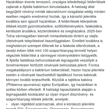
Hazánkban évente tervszerű, országos lefedettségű felderítések
zajlanak a Xylella baktérium kimutatására. A hatóság által
begyűjtött növényi minták laboratóriumi vizsgálatai eddig minden
esetben negatív eredményt hoztak, így a károsító jelenléte
továbbra sem igazolt hazánkban. A felderítések kiterjednek
többek között gyümölcsösökre, szőlőültetvényekre, faiskolákra,
kertészeti árudákra, közterületekre és üvegházakra. 2025-ben
Tolna vármegyében kiemelt mintavételezés történt az olajfa-
ültetvények telepítésével összefüggésben. Emellett továbbra is
meghatározó szerepet töltenek be a faiskolai ellenőrzések, a
tavalyi évben több mint 100 szaporítóanyag-termelő helyen
végeztek felderítést a vármegyei növényvédelmi felügyelők.
A Xylella fastidiosa behurcolásának legnagyobb veszélyét a
tünetmentesen fertőzött növények behozatala jelenti. Fontos
megakadályozni a baktérium bekerülését, hiszen hazai jelenléte
esetén a növények faszövetéből táplálkozó honos kabócák
könnyen tovább terjeszthetik. Közülük a tajtékos kabóca
(Philaenus spumarius) egész Európában, így hazánkban is
széles körben elterjedt. A hatósági tapasztalatok alapján a
legmagasabb kockázatot az olyan import dísznövény- és
szaporítóanyag-tételek jelentik, amelyek:
• olyan régiókból származnak, ahol a kórokozó jelenléte
igazolt (Dél- Franciaország, Olaszország, Spanyolország,