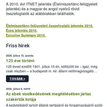
A 2010. évi ITNET jelentés (Élelmiszerlánc-felügyeleti
jelentés) és a magyar és angol nyelvű rövid
összefoglalók az alábbiakban találhatók.
Élelmiszerlánc-felügyeleti összefoglaló jelentés 2010.
Éves jelentés 2010.
Excutive Summary 2010.
Friss hírek
2026. július 15, szerda
125 éve történt
125 évvel ezelőtt 1901. július 15-én, költözött be – igaz, még
csak részben – a budapesti m. kir. állami vetőmagvizsgáló
állomás a Kis Rókus utca 15. szám alatti, Czigler Győző által
TOVÁBB >
tervezett új épületébe.
2026. július 6, hétfő
Az ebek viselkedésének megítélésében jártas
szakértők listája
A kedvtelésből tartott állatok tartásáról és forgalmazásáról szóló