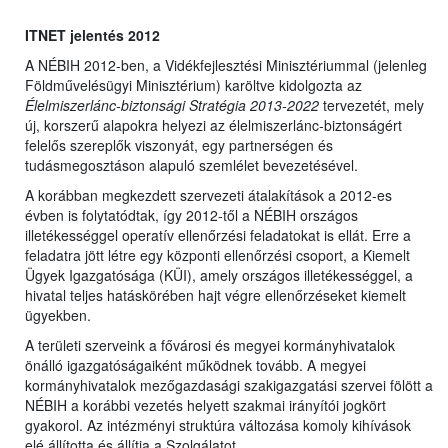
ITNET jelentés 2012
A NÉBIH 2012-ben, a Vidékfejlesztési Minisztériummal (jelenleg
Földművelésügyi Minisztérium) karöltve kidolgozta az
Élelmiszerlánc-biztonsági Stratégia 2013-2022
tervezetét, mely
új, korszerű alapokra helyezi az élelmiszerlánc-biztonságért
felelős szereplők viszonyát, egy partnerségen és
tudásmegosztáson alapuló szemlélet bevezetésével.
A korábban megkezdett szervezeti átalakítások a 2012-es
évben is folytatódtak, így 2012-től a NÉBIH országos
illetékességgel operatív ellenőrzési feladatokat is ellát. Erre a
feladatra jött létre egy központi ellenőrzési csoport, a Kiemelt
Ügyek Igazgatósága (KÜI), amely országos illetékességgel, a
hivatal teljes hatáskörében hajt végre ellenőrzéseket kiemelt
ügyekben.
A területi szerveink a fővárosi és megyei kormányhivatalok
önálló igazgatóságaiként működnek tovább. A megyei
kormányhivatalok mezőgazdasági szakigazgatási szervei fölött a
NÉBIH a korábbi vezetés helyett szakmai irányítói jogkört
gyakorol. Az intézményi struktúra változása komoly kihívások
elé állította és állítja a Szolgálatot.