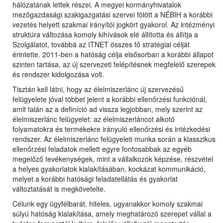
hálózatának lettek részei. A megyei kormányhivatalok
mezőgazdasági szakigazgatási szervei fölött a NÉBIH a korábbi
vezetés helyett szakmai irányítói jogkört gyakorol. Az intézményi
struktúra változása komoly kihívások elé állította és állítja a
Szolgálatot, továbbá az ITNET összes fő stratégiai célját
érintette. 2011-ben a hatóság célja elsősorban a korábbi állapot
szinten tartása, az új szervezeti felépítésnek megfelelő szerepek
és rendszer kidolgozása volt.
Tisztán kell látni, hogy az élelmiszerlánc új szervezésű
felügyelete jóval többet jelent a korábbi ellenőrzési funkciónál,
amit talán az a definíció ad vissza legjobban, mely szerint az
élelmiszerlánc felügyelet: az élelmiszerláncot alkotó
folyamatokra és termékekre irányuló ellenőrzési és intézkedési
rendszer. Az élelmiszerlánc felügyeleti munka során a klasszikus
ellenőrzési feladatok mellett egyre fontosabbak az egyéb
megelőző tevékenységek, mint a vállalkozók képzése, részvétel
a helyes gyakorlatok kialakításában, kockázat kommunikáció,
melyet a korábbi hatósági feladatellátás és gyakorlat
változtatását is megkövetelte.
Célunk egy ügyfélbarát, hiteles, ugyanakkor komoly szakmai
súlyú hatóság kialakítása, amely meghatározó szerepet vállal a