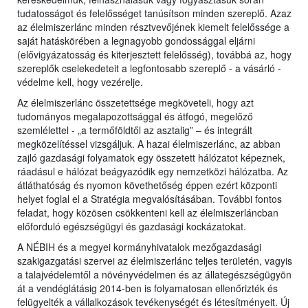
tudatosságot és felelősséget tanúsítson minden szereplő. Azaz
az élelmiszerlánc minden résztvevőjének kiemelt felelőssége a
saját hatáskörében a legnagyobb gondossággal eljárni
(elővigyázatosság és kiterjesztett felelősség), továbbá az, hogy
szereplők cselekedeteit a legfontosabb szereplő - a vásárló -
védelme kell, hogy vezérelje.
Az élelmiszerlánc összetettsége megköveteli, hogy azt
tudományos megalapozottsággal és átfogó, megelőző
szemlélettel - „a termőföldtől az asztalig” – és integrált
megközelítéssel vizsgáljuk. A hazai élelmiszerlánc, az abban
zajló gazdasági folyamatok egy összetett hálózatot képeznek,
ráadásul e hálózat beágyazódik egy nemzetközi hálózatba. Az
átláthatóság és nyomon követhetőség éppen ezért központi
helyet foglal el a Stratégia megvalósításában. További fontos
feladat, hogy közösen csökkenteni kell az élelmiszerláncban
előforduló egészségügyi és gazdasági kockázatokat.
A NÉBIH és a megyei kormányhivatalok mezőgazdasági
szakigazgatási szervei az élelmiszerlánc teljes területén, vagyis
a talajvédelemtől a növényvédelmen és az állategészségügyön
át a vendéglátásig 2014-ben is folyamatosan ellenőrizték és
felügyelték a vállalkozások tevékenységét és létesítményeit. Új