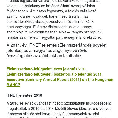
tudatos fogyasztói kultúra, felelős vállalkozói magatartás,
valamint a hatékony és hatásos állami szerepvállalás
fejlődésében. A tudatos fogyasztó, a felelős vállalkozó
számunkra nemcsak cél, hanem segítség is, hisz
észrevételeikkel, visszajelzéseikkel növelik munkánk
hatékonyságát. Ezért az élelmiszerlánc valamennyi
szereplőjével kölcsönhatásban állva – irányító szerepünk
fenntartása mellett – egyúttal partnerségre is törekszünk.
A 2011. évi ITNET jelentés (Élelmiszerlánc-felügyeleti
jelentés) és a magyar és angol nyelvű rövid
összefoglalók az alábbiakban találhatók.
Élelmiszerlánc-felügyeleti éves jelentés 2011.
Élelmiszerlánc-felügyeleti összefoglaló jelentés 2011.
Executive Summary Annual Report (2011) on the Hungarian
MANCP
ITNET jelentés 2010
A 2010-es év sok változást hozott Szolgálatunk működésében:
megalkottuk a 2010 és 2014 közötti ötéves időszakra érvényes
többéves ellenőrzési tervet, mely új, reményeink szerint