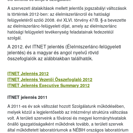
A szervezeti átalakítások mellett jelentős jogszabályi változások
is történtek 2012-ben: az élelmiszerláncról és hatósági
felügyeletéről szóló 2008. évi XLVI. törvény 47/B. §-a bevezette
az élelmiszerlánc-felügyeleti díjat, amely az élelmiszerlánc
hatósági felügyeleti tevékenység feladatainak fedezetéül
szolgál.
A 2012. évi ITNET jelentés (Élelmiszerlánc-felügyeleti
jelentés) és a magyar és angol nyelvű rövid
összefoglalók az alábbiakban találhatók.
ITNET Jelentés 2012
ITNET Jelentés Vezetői Összefoglaló 2012
ITNET Jelentés Executive Summary 2012
ITNET jelentés 2011
A 2011-es év sok változást hozott Szolgálatunk működésében,
melyek közül a legjelentősebb az intézményi struktúra változása
volt. A területi szerveink a fővárosi és megyei kormányhivatalok
önálló igazgatóságaiként működnek tovább, a területi szervek
által működtetett laboratóriumok a NÉBIH országos laboratórium