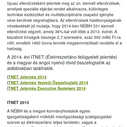
típusú ellenőrzésként jelentek meg az ún. kiemelt ellenőrzések,
amelyek speciális eljárási rendet alkalmazva, különleges
technikai eszközöket és multidiszciplináris csapatot igénybe
véve kerülnek végrehajtásra. Az ellenőrzések hatékonyságának
növekedését jól mutatja, hogy 2014-ben NÉBIH 531 kiemelt
ellenőrzést végzett, amely 36%-kal volt több a 2013. évinél. A
kiszabott bírságok összege 2,7-szeresére, azaz 392 millió Ft-ra
nőtt, emellett 1460 tonna termék megsemmisítését rendelte el a
hatóság.
A 2014. évi ITNET (Élelmiszerlánc-felügyeleti jelentés)
és a magyar és angol nyelvű rövid összefoglalók az
alábbiakban találhatók.
ITNET Jelentés 2014
ITNET Jelentés Vezetői Összefoglaló 2014
ITNET Jelentés Executive Summary 2014
ITNET 2013
A NÉBIH és a megyei kormányhivatalok egyes
igazgatóságaként működő mezőgazdasági szakigazgatási
szervei az élelmiszerlánc teljes területén, vagyis a