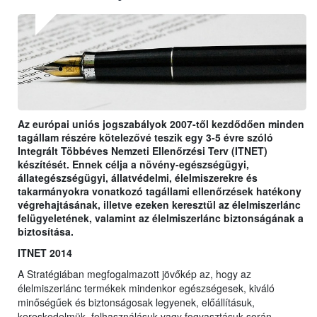
Az európai uniós jogszabályok 2007-től kezdődően minden
tagállam részére kötelezővé teszik egy 3-5 évre szóló
Integrált Többéves Nemzeti Ellenőrzési Terv (ITNET)
készítését. Ennek célja a növény-egészségügyi,
állategészségügyi, állatvédelmi, élelmiszerekre és
takarmányokra vonatkozó tagállami ellenőrzések hatékony
végrehajtásának, illetve ezeken keresztül az élelmiszerlánc
felügyeletének, valamint az élelmiszerlánc biztonságának a
biztosítása.
ITNET 2014
A Stratégiában megfogalmazott jövőkép az, hogy az
élelmiszerlánc termékek mindenkor egészségesek, kiváló
minőségűek és biztonságosak legyenek, előállításuk,
kereskedelmük, felhasználásuk vagy fogyasztásuk során