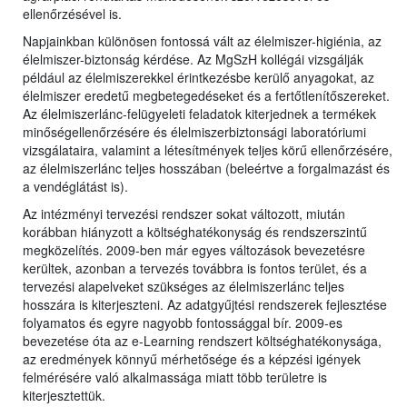
ellenőrzésével is.
Napjainkban különösen fontossá vált az élelmiszer-higiénia, az
élelmiszer-biztonság kérdése. Az MgSzH kollégái vizsgálják
például az élelmiszerekkel érintkezésbe kerülő anyagokat, az
élelmiszer eredetű megbetegedéseket és a fertőtlenítőszereket.
Az élelmiszerlánc-felügyeleti feladatok kiterjednek a termékek
minőségellenőrzésére és élelmiszerbiztonsági laboratóriumi
vizsgálataira, valamint a létesítmények teljes körű ellenőrzésére,
az élelmiszerlánc teljes hosszában (beleértve a forgalmazást és
a vendéglátást is).
Az intézményi tervezési rendszer sokat változott, miután
korábban hiányzott a költséghatékonyság és rendszerszintű
megközelítés. 2009-ben már egyes változások bevezetésre
kerültek, azonban a tervezés továbbra is fontos terület, és a
tervezési alapelveket szükséges az élelmiszerlánc teljes
hosszára is kiterjeszteni. Az adatgyűjtési rendszerek fejlesztése
folyamatos és egyre nagyobb fontossággal bír. 2009-es
bevezetése óta az e-Learning rendszert költséghatékonysága,
az eredmények könnyű mérhetősége és a képzési igények
felmérésére való alkalmassága miatt több területre is
kiterjesztettük.