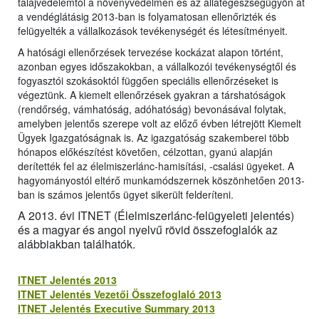
talajvédelemtől a növényvédelmen és az állategészségügyön át
a vendéglátásig 2013-ban is folyamatosan ellenőrizték és
felügyelték a vállalkozások tevékenységét és létesítményeit.
A hatósági ellenőrzések tervezése kockázat alapon történt,
azonban egyes időszakokban, a vállalkozói tevékenységtől és
fogyasztói szokásoktól függően speciális ellenőrzéseket is
végeztünk. A kiemelt ellenőrzések gyakran a társhatóságok
(rendőrség, vámhatóság, adóhatóság) bevonásával folytak,
amelyben jelentős szerepe volt az előző évben létrejött Kiemelt
Ügyek Igazgatóságnak is. Az igazgatóság szakemberei több
hónapos előkészítést követően, célzottan, gyanú alapján
derítették fel az élelmiszerlánc-hamisítási, -csalási ügyeket. A
hagyományostól eltérő munkamódszernek köszönhetően 2013-
ban is számos jelentős ügyet sikerült felderíteni.
A 2013. évi ITNET (Élelmiszerlánc-felügyeleti jelentés)
és a magyar és angol nyelvű rövid összefoglalók az
alábbiakban találhatók.
ITNET Jelentés 2013
ITNET Jelentés Vezetői Összefoglaló 2013
ITNET Jelentés Executive Summary 2013