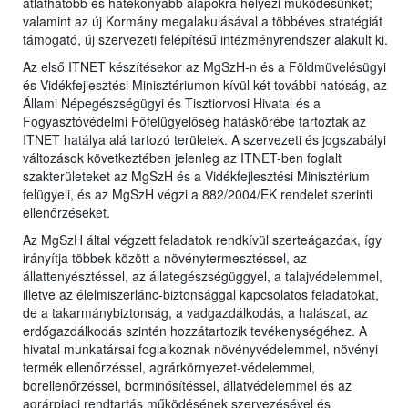
átláthatóbb és hatékonyabb alapokra helyezi működésünket;
valamint az új Kormány megalakulásával a többéves stratégiát
támogató, új szervezeti felépítésű intézményrendszer alakult ki.
Az első ITNET készítésekor az MgSzH-n és a Földmüvelésügyi
és Vidékfejlesztési Minisztériumon kívül két további hatóság, az
Állami Népegészségügyi és Tisztiorvosi Hivatal és a
Fogyasztóvédelmi Főfelügyelőség hatáskörébe tartoztak az
ITNET hatálya alá tartozó területek. A szervezeti és jogszabályi
változások következtében jelenleg az ITNET-ben foglalt
szakterületeket az MgSzH és a Vidékfejlesztési Minisztérium
felügyeli, és az MgSzH végzi a 882/2004/EK rendelet szerinti
ellenőrzéseket.
Az MgSzH által végzett feladatok rendkívül szerteágazóak, így
irányítja többek között a növénytermesztéssel, az
állattenyésztéssel, az állategészségüggyel, a talajvédelemmel,
illetve az élelmiszerlánc-biztonsággal kapcsolatos feladatokat,
de a takarmánybiztonság, a vadgazdálkodás, a halászat, az
erdőgazdálkodás szintén hozzátartozik tevékenységéhez. A
hivatal munkatársai foglalkoznak növényvédelemmel, növényi
termék ellenőrzéssel, agrárkörnyezet-védelemmel,
borellenőrzéssel, borminősítéssel, állatvédelemmel és az
agrárpiaci rendtartás működésének szervezésével és