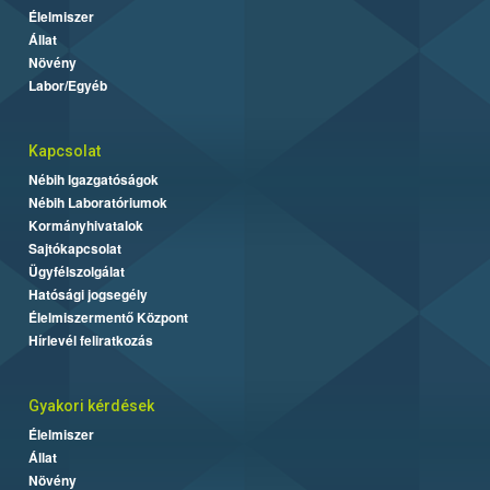
Élelmiszer
Állat
Növény
Labor/Egyéb
Kapcsolat
Nébih Igazgatóságok
Nébih Laboratóriumok
Kormányhivatalok
Sajtókapcsolat
Ügyfélszolgálat
Hatósági jogsegély
Élelmiszermentő Központ
Hírlevél feliratkozás
Gyakori kérdések
Élelmiszer
Állat
Növény