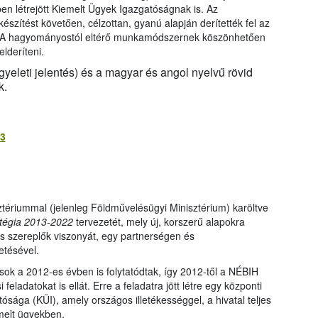
en létrejött Kiemelt Ügyek Igazgatóságnak is. Az
zítést követően, célzottan, gyanú alapján derítették fel az
et. A hagyományostól eltérő munkamódszernek köszönhetően
lderíteni.
yeleti jelentés) és a magyar és angol nyelvű rövid
k.
13
ztériummal (jelenleg Földművelésügyi Minisztérium) karöltve
atégia 2013-2022
tervezetét, mely új, korszerű alapokra
lős szereplők viszonyát, egy partnerségen és
etésével.
sok a 2012-es évben is folytatódtak, így 2012-től a NÉBIH
feladatokat is ellát. Erre a feladatra jött létre egy központi
ósága (KÜI), amely országos illetékességgel, a hivatal teljes
melt ügyekben.