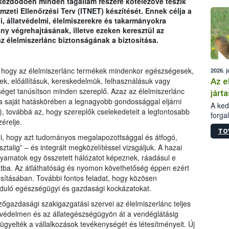
kezdődően minden tagállam részére kötelezővé teszik
épüle
mzeti Ellenőrzési Terv (ITNET) készítését. Ennek célja a
 állatvédelmi, élelmiszerekre és takarmányokra
ny végrehajtásának, illetve ezeken keresztül az
az élelmiszerlánc biztonságának a biztosítása.
 hogy az élelmiszerlánc termékek mindenkor egészségesek,
2026. j
k, előállításuk, kereskedelmük, felhasználásuk vagy
Az e
séget tanúsítson minden szereplő. Azaz az élelmiszerlánc
járta
a saját hatáskörében a legnagyobb gondossággal eljárni
A kedv
g), továbbá az, hogy szereplők cselekedeteit a legfontosabb
forga
érelje.
Korm.
TO
sérül
li, hogy azt tudományos megalapozottsággal és átfogó,
felme
ztalig” – és integrált megközelítéssel vizsgáljuk. A hazai
veszé
olyamatok egy összetett hálózatot képeznek, ráadásul e
Ezen 
tba. Az átláthatóság és nyomon követhetőség éppen ezért
vonni
lósításában. További fontos feladat, hogy közösen
jártas
orduló egészségügyi és gazdasági kockázatokat.
gazdasági szakigazgatási szervei az élelmiszerlánc teljes
nyvédelmen és az állategészségügyön át a vendéglátásig
lügyelték a vállalkozások tevékenységét és létesítményeit. Új