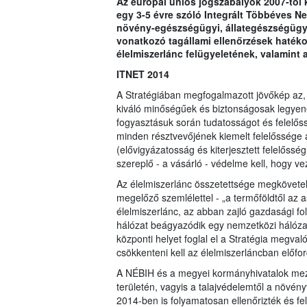
Az európai uniós jogszabályok 2007-től 
egy 3-5 évre szóló Integrált Többéves Ne
növény-egészségügyi, állategészségügyi,
vonatkozó tagállami ellenőrzések hatéko
élelmiszerlánc felügyeletének, valamint 
ITNET 2014
A Stratégiában megfogalmazott jövőkép az,
kiváló minőségűek és biztonságosak legyene
fogyasztásuk során tudatosságot és felelős
minden résztvevőjének kiemelt felelőssége 
(elővigyázatosság és kiterjesztett felelőssé
szereplő - a vásárló - védelme kell, hogy vez
Az élelmiszerlánc összetettsége megkövete
megelőző szemlélettel - „a termőföldtől az as
élelmiszerlánc, az abban zajló gazdasági f
hálózat beágyazódik egy nemzetközi hálóza
központi helyet foglal el a Stratégia megva
csökkenteni kell az élelmiszerláncban előf
A NÉBIH és a megyei kormányhivatalok mező
területén, vagyis a talajvédelemtől a növé
2014-ben is folyamatosan ellenőrizték és fe