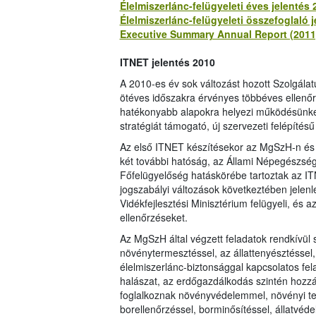
Élelmiszerlánc-felügyeleti éves jelentés 
Élelmiszerlánc-felügyeleti összefoglaló j
Executive Summary Annual Report (201
ITNET jelentés 2010
A 2010-es év sok változást hozott Szolgál
ötéves időszakra érvényes többéves ellenőrz
hatékonyabb alapokra helyezi működésünke
stratégiát támogató, új szervezeti felépítésű
Az első ITNET készítésekor az MgSzH-n és a
két további hatóság, az Állami Népegészség
Főfelügyelőség hatáskörébe tartoztak az ITN
jogszabályi változások következtében jelen
Vidékfejlesztési Minisztérium felügyeli, és 
ellenőrzéseket.
Az MgSzH által végzett feladatok rendkívül s
növénytermesztéssel, az állattenyésztéssel,
élelmiszerlánc-biztonsággal kapcsolatos fe
halászat, az erdőgazdálkodás szintén hozzá
foglalkoznak növényvédelemmel, növényi te
borellenőrzéssel, borminősítéssel, állatvé