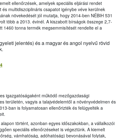
emelt ellenőrzések, amelyek speciális eljárási rendet
 és multidiszciplináris csapatot igénybe véve kerülnek
gának növekedését jól mutatja, hogy 2014-ben NÉBIH 531
olt több a 2013. évinél. A kiszabott bírságok összege 2,7-
lett 1460 tonna termék megsemmisítését rendelte el a
yeleti jelentés) és a magyar és angol nyelvű rövid
k.
14
yes igazgatóságaként működő mezőgazdasági
ljes területén, vagyis a talajvédelemtől a növényvédelmen és
13-ban is folyamatosan ellenőrizték és felügyelték a
it.
 alapon történt, azonban egyes időszakokban, a vállalkozói
ggően speciális ellenőrzéseket is végeztünk. A kiemelt
dőrség, vámhatóság, adóhatóság) bevonásával folytak,