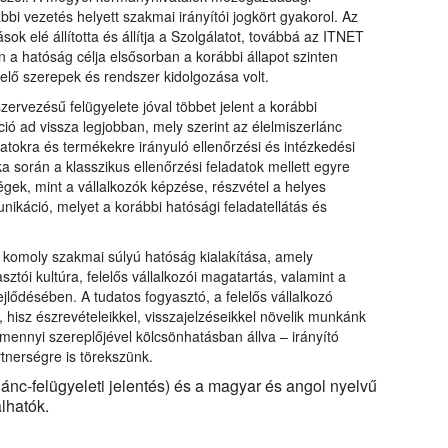
bbi vezetés helyett szakmai irányítói jogkört gyakorol. Az
ok elé állította és állítja a Szolgálatot, továbbá az ITNET
en a hatóság célja elsősorban a korábbi állapot szinten
lelő szerepek és rendszer kidolgozása volt.
 szervezésű felügyelete jóval többet jelent a korábbi
íció ad vissza legjobban, mely szerint az élelmiszerlánc
matokra és termékekre irányuló ellenőrzési és intézkedési
a során a klasszikus ellenőrzési feladatok mellett egyre
ek, mint a vállalkozók képzése, részvétel a helyes
ikáció, melyet a korábbi hatósági feladatellátás és
r komoly szakmai súlyú hatóság kialakítása, amely
ztói kultúra, felelős vállalkozói magatartás, valamint a
jlődésében. A tudatos fogyasztó, a felelős vállalkozó
hisz észrevételeikkel, visszajelzéseikkel növelik munkánk
mennyi szereplőjével kölcsönhatásban állva – irányító
rtnerségre is törekszünk.
ánc-felügyeleti jelentés) és a magyar és angol nyelvű
lhatók.