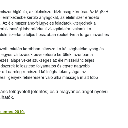
lmiszer-higiénia, az élelmiszer-biztonság kérdése. Az MgSzH
el érintkezésbe kerülő anyagokat, az élelmiszer eredetű
Az élelmiszerlánc-felügyeleti feladatok kiterjednek a
biztonsági laboratóriumi vizsgálataira, valamint a
 élelmiszerlánc teljes hosszában (beleértve a forgalmazást és
ozott, miután korábban hiányzott a költséghatékonyság és
 egyes változások bevezetésre kerültek, azonban a
rvezési alapelveket szükséges az élelmiszerlánc teljes
rendszerek fejlesztése folyamatos és egyre nagyobb
z e-Learning rendszert költséghatékonysága, az
si igények felmérésére való alkalmassága miatt több
ánc-felügyeleti jelentés) és a magyar és angol nyelvű
lhatók.
elentés 2010.