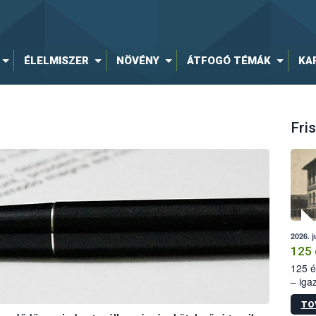
ÉLELMISZER
NÖVÉNY
ÁTFOGÓ TÉMÁK
KA
Fris
2026. j
125 
125 é
– iga
állam
TO
15. sz