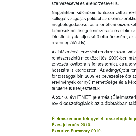
szervezésével és ellenőrzésével is.
Napjainkban különösen fontossá vált az éle
kollégái vizsgálják például az élelmiszerekk
megbetegedéseket és a fertőtlenítőszereket. 
termékek minőségellenőrzésére és élelmiszer
létesítmények teljes körű ellenőrzésére, az
a vendéglátást is).
Az intézményi tervezési rendszer sokat vált
rendszerszintű megközelítés. 2009-ben már
tervezés továbbra is fontos terület, és a te
hosszára is kiterjeszteni. Az adatgyűjtési 
fontossággal bír. 2009-es bevezetése óta a
eredmények könnyű mérhetősége és a képzé
területre is kiterjesztettük.
A 2010. évi ITNET jelentés (Élelmiszerl
rövid összefoglalók az alábbiakban talá
Élelmiszerlánc-felügyeleti összefoglaló j
Éves jelentés 2010.
Excutive Summary 2010.