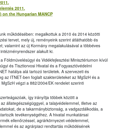
2011.
elentés 2011.
1) on the Hungarian MANCP
atunk működésében: megalkottuk a 2010 és 2014 közötti
ési tervet, mely új, reményeink szerint átláthatóbb és
t; valamint az új Kormány megalakulásával a többéves
 intézményrendszer alakult ki.
 Földmüvelésügyi és Vidékfejlesztési Minisztériumon kívül
ügyi és Tisztiorvosi Hivatal és a Fogyasztóvédelmi
ET hatálya alá tartozó területek. A szervezeti és
leg az ITNET-ben foglalt szakterületeket az MgSzH és a
az MgSzH végzi a 882/2004/EK rendelet szerinti
zerteágazóak, így irányítja többek között a
 az állategészségüggyel, a talajvédelemmel, illetve az
ladatokat, de a takarmánybiztonság, a vadgazdálkodás, a
tartozik tevékenységéhez. A hivatal munkatársai
rmék ellenőrzéssel, agrárkörnyezet-védelemmel,
delemmel és az agrárpiaci rendtartás működésének