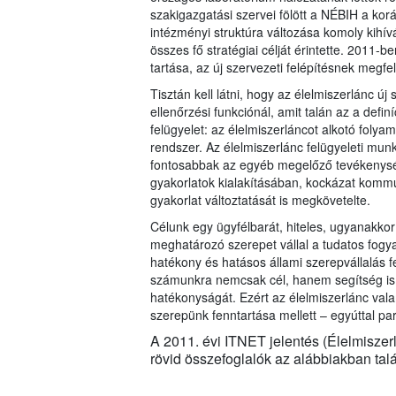
szakigazgatási szervei fölött a NÉBIH a korá
intézményi struktúra változása komoly kihívás
összes fő stratégiai célját érintette. 2011-b
tartása, az új szervezeti felépítésnek megfe
Tisztán kell látni, hogy az élelmiszerlánc új
ellenőrzési funkciónál, amit talán az a defin
felügyelet: az élelmiszerláncot alkotó folya
rendszer. Az élelmiszerlánc felügyeleti munk
fontosabbak az egyéb megelőző tevékenység
gyakorlatok kialakításában, kockázat kommun
gyakorlat változtatását is megkövetelte.
Célunk egy ügyfélbarát, hiteles, ugyanakko
meghatározó szerepet vállal a tudatos fogyas
hatékony és hatásos állami szerepvállalás fe
számunkra nemcsak cél, hanem segítség is, 
hatékonyságát. Ezért az élelmiszerlánc vala
szerepünk fenntartása mellett – egyúttal pa
A 2011. évi ITNET jelentés (Élelmiszerl
rövid összefoglalók az alábbiakban talá