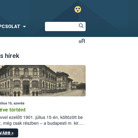
PCSOLAT
s hírek
úlius 15, szerda
éve történt
vvel ezelőtt 1901. július 15-én, költözött be
z, még csak részben – a budapesti m. kir.
i vetőmagvizsgáló állomás a Kis Rókus utca
VÁBB >
ám alatti, Czigler Győző által tervezett új