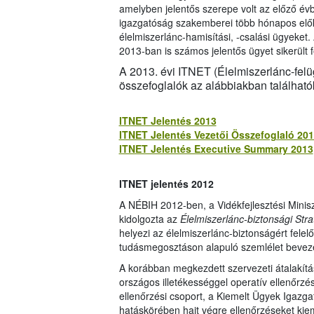
amelyben jelentős szerepe volt az előző évb
igazgatóság szakemberei több hónapos előkés
élelmiszerlánc-hamisítási, -csalási ügyek
2013-ban is számos jelentős ügyet sikerült fe
A 2013. évi ITNET (Élelmiszerlánc-felüg
összefoglalók az alábbiakban található
ITNET Jelentés 2013
ITNET Jelentés Vezetői Összefoglaló 20
ITNET Jelentés Executive Summary 2013
ITNET jelentés 2012
A NÉBIH 2012-ben, a Vidékfejlesztési Minis
kidolgozta az
Élelmiszerlánc-biztonsági Str
helyezi az élelmiszerlánc-biztonságért fele
tudásmegosztáson alapuló szemlélet bevez
A korábban megkezdett szervezeti átalakítá
országos illetékességgel operatív ellenőrzési 
ellenőrzési csoport, a Kiemelt Ügyek Igazgat
hatáskörében hajt végre ellenőrzéseket kie