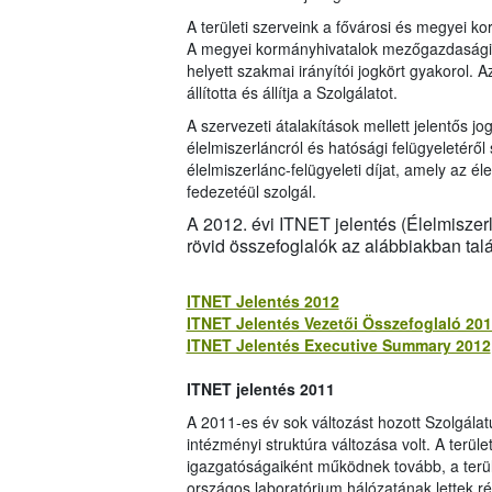
A területi szerveink a fővárosi és megyei 
A megyei kormányhivatalok mezőgazdasági s
helyett szakmai irányítói jogkört gyakorol. 
állította és állítja a Szolgálatot.
A szervezeti átalakítások mellett jelentős jo
élelmiszerláncról és hatósági felügyeletéről
élelmiszerlánc-felügyeleti díjat, amely az é
fedezetéül szolgál.
A 2012. évi ITNET jelentés (Élelmiszerl
rövid összefoglalók az alábbiakban talá
ITNET Jelentés 2012
ITNET Jelentés Vezetői Összefoglaló 20
ITNET Jelentés Executive Summary 2012
ITNET jelentés 2011
A 2011-es év sok változást hozott Szolgála
intézményi struktúra változása volt. A terül
igazgatóságaiként működnek tovább, a terül
országos laboratórium hálózatának lettek 