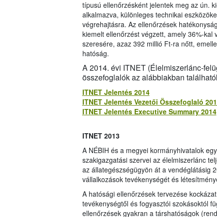
típusú ellenőrzésként jelentek meg az ún. ki
alkalmazva, különleges technikai eszközöket
végrehajtásra. Az ellenőrzések hatékonysá
kiemelt ellenőrzést végzett, amely 36%-kal v
szeresére, azaz 392 millió Ft-ra nőtt, emel
hatóság.
A 2014. évi ITNET (Élelmiszerlánc-felüg
összefoglalók az alábbiakban található
ITNET Jelentés 2014
ITNET Jelentés Vezetői Összefoglaló 20
ITNET Jelentés Executive Summary 2014
ITNET 2013
A NÉBIH és a megyei kormányhivatalok eg
szakigazgatási szervei az élelmiszerlánc te
az állategészségügyön át a vendéglátásig 20
vállalkozások tevékenységét és létesítménye
A hatósági ellenőrzések tervezése kockázat
tevékenységtől és fogyasztói szokásoktól fü
ellenőrzések gyakran a társhatóságok (ren