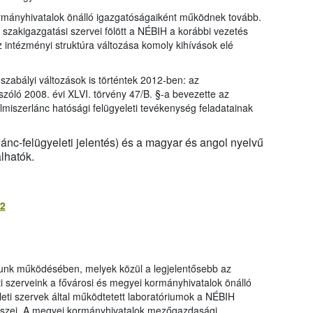
kormányhivatalok önálló igazgatóságaiként működnek tovább.
zakigazgatási szervei fölött a NÉBIH a korábbi vezetés
Az intézményi struktúra változása komoly kihívások elé
gszabályi változások is történtek 2012-ben: az
 szóló 2008. évi XLVI. törvény 47/B. §-a bevezette az
lelmiszerlánc hatósági felügyeleti tevékenység feladatainak
ánc-felügyeleti jelentés) és a magyar és angol nyelvű
lhatók.
12
tunk működésében, melyek közül a legjelentősebb az
eti szerveink a fővárosi és megyei kormányhivatalok önálló
eti szervek által működtetett laboratóriumok a NÉBIH
részei. A megyei kormányhivatalok mezőgazdasági