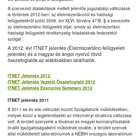
A szervezeti átalakítások mellett jelentős jogszabályi változások
is történtek 2012-ben: az élelmiszerláncról és hatósági
felügyeletéről szóló 2008. évi XLVI. törvény 47/B. §-a bevezette
az élelmiszerlánc-felügyeleti díjat, amely az élelmiszerlánc
hatósági felügyeleti tevékenység feladatainak fedezetéül
szolgál.
A 2012. évi ITNET jelentés (Élelmiszerlánc-felügyeleti
jelentés) és a magyar és angol nyelvű rövid
összefoglalók az alábbiakban találhatók.
ITNET Jelentés 2012
ITNET Jelentés Vezetői Összefoglaló 2012
ITNET Jelentés Executive Summary 2012
ITNET jelentés 2011
A 2011-es év sok változást hozott Szolgálatunk működésében,
melyek közül a legjelentősebb az intézményi struktúra változása
volt. A területi szerveink a fővárosi és megyei kormányhivatalok
önálló igazgatóságaiként működnek tovább, a területi szervek
által működtetett laboratóriumok a NÉBIH országos laboratórium