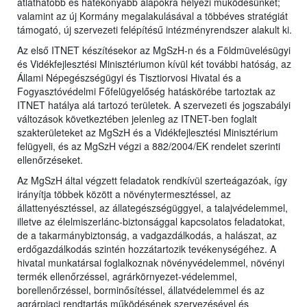
átláthatóbb és hatékonyabb alapokra helyezi működésünket;
valamint az új Kormány megalakulásával a többéves stratégiát
támogató, új szervezeti felépítésű intézményrendszer alakult ki.
Az első ITNET készítésekor az MgSzH-n és a Földmüvelésügyi
és Vidékfejlesztési Minisztériumon kívül két további hatóság, az
Állami Népegészségügyi és Tisztiorvosi Hivatal és a
Fogyasztóvédelmi Főfelügyelőség hatáskörébe tartoztak az
ITNET hatálya alá tartozó területek. A szervezeti és jogszabályi
változások következtében jelenleg az ITNET-ben foglalt
szakterületeket az MgSzH és a Vidékfejlesztési Minisztérium
felügyeli, és az MgSzH végzi a 882/2004/EK rendelet szerinti
ellenőrzéseket.
Az MgSzH által végzett feladatok rendkívül szerteágazóak, így
irányítja többek között a növénytermesztéssel, az
állattenyésztéssel, az állategészségüggyel, a talajvédelemmel,
illetve az élelmiszerlánc-biztonsággal kapcsolatos feladatokat,
de a takarmánybiztonság, a vadgazdálkodás, a halászat, az
erdőgazdálkodás szintén hozzátartozik tevékenységéhez. A
hivatal munkatársai foglalkoznak növényvédelemmel, növényi
termék ellenőrzéssel, agrárkörnyezet-védelemmel,
borellenőrzéssel, borminősítéssel, állatvédelemmel és az
agrárpiaci rendtartás működésének szervezésével és