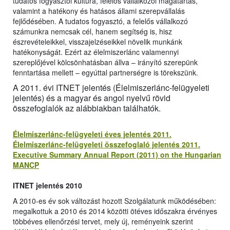
tudatos fogyasztói kultúra, felelős vállalkozói magatartás,
valamint a hatékony és hatásos állami szerepvállalás
fejlődésében. A tudatos fogyasztó, a felelős vállalkozó
számunkra nemcsak cél, hanem segítség is, hisz
észrevételeikkel, visszajelzéseikkel növelik munkánk
hatékonyságát. Ezért az élelmiszerlánc valamennyi
szereplőjével kölcsönhatásban állva – irányító szerepünk
fenntartása mellett – egyúttal partnerségre is törekszünk.
A 2011. évi ITNET jelentés (Élelmiszerlánc-felügyeleti
jelentés) és a magyar és angol nyelvű rövid
összefoglalók az alábbiakban találhatók.
Élelmiszerlánc-felügyeleti éves jelentés 2011.
Élelmiszerlánc-felügyeleti összefoglaló jelentés 2011.
Executive Summary Annual Report (2011) on the Hungarian
MANCP
ITNET jelentés 2010
A 2010-es év sok változást hozott Szolgálatunk működésében:
megalkottuk a 2010 és 2014 közötti ötéves időszakra érvényes
többéves ellenőrzési tervet, mely új, reményeink szerint