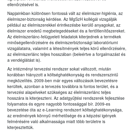
ellenőrzésével is.
Napjainkban különösen fontossá vált az élelmiszer-higiénia, az
élelmiszer-biztonság kérdése. Az MgSzH kollégái vizsgálják
például az élelmiszerekkel érintkezésbe kerülő anyagokat, az
élelmiszer eredetű megbetegedéseket és a fertőtlenítőszereket.
Az élelmiszerlánc-felügyeleti feladatok kiterjednek a termékek
minőségellenőrzésére és élelmiszerbiztonsági laboratóriumi
vizsgálataira, valamint a létesítmények teljes körű ellenőrzésére,
az élelmiszerlánc teljes hosszában (beleértve a forgalmazást és
a vendéglátást is).
Az intézményi tervezési rendszer sokat változott, miután
korábban hiányzott a költséghatékonyság és rendszerszintű
megközelítés. 2009-ben már egyes változások bevezetésre
kerültek, azonban a tervezés továbbra is fontos terület, és a
tervezési alapelveket szükséges az élelmiszerlánc teljes
hosszára is kiterjeszteni. Az adatgyűjtési rendszerek fejlesztése
folyamatos és egyre nagyobb fontossággal bír. 2009-es
bevezetése óta az e-Learning rendszert költséghatékonysága,
az eredmények könnyű mérhetősége és a képzési igények
felmérésére való alkalmassága miatt több területre is
kiterjesztettük.