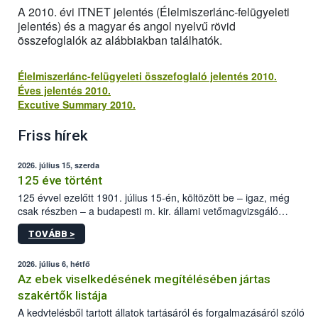
A 2010. évi ITNET jelentés (Élelmiszerlánc-felügyeleti
jelentés) és a magyar és angol nyelvű rövid
összefoglalók az alábbiakban találhatók.
Élelmiszerlánc-felügyeleti összefoglaló jelentés 2010.
Éves jelentés 2010.
Excutive Summary 2010.
Friss hírek
2026. július 15, szerda
125 éve történt
125 évvel ezelőtt 1901. július 15-én, költözött be – igaz, még
csak részben – a budapesti m. kir. állami vetőmagvizsgáló
állomás a Kis Rókus utca 15. szám alatti, Czigler Győző által
TOVÁBB >
tervezett új épületébe.
2026. július 6, hétfő
Az ebek viselkedésének megítélésében jártas
szakértők listája
A kedvtelésből tartott állatok tartásáról és forgalmazásáról szóló