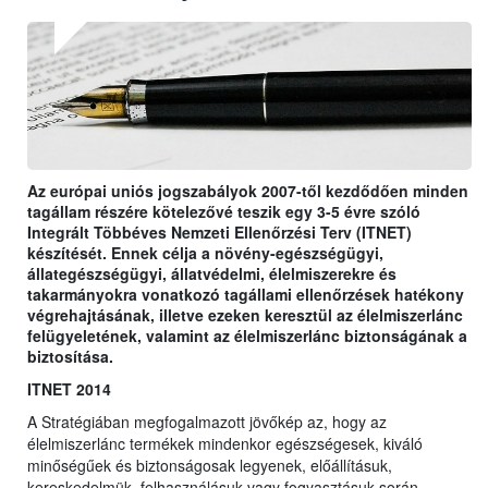
Az európai uniós jogszabályok 2007-től kezdődően minden
tagállam részére kötelezővé teszik egy 3-5 évre szóló
Integrált Többéves Nemzeti Ellenőrzési Terv (ITNET)
készítését. Ennek célja a növény-egészségügyi,
állategészségügyi, állatvédelmi, élelmiszerekre és
takarmányokra vonatkozó tagállami ellenőrzések hatékony
végrehajtásának, illetve ezeken keresztül az élelmiszerlánc
felügyeletének, valamint az élelmiszerlánc biztonságának a
biztosítása.
ITNET 2014
A Stratégiában megfogalmazott jövőkép az, hogy az
élelmiszerlánc termékek mindenkor egészségesek, kiváló
minőségűek és biztonságosak legyenek, előállításuk,
kereskedelmük, felhasználásuk vagy fogyasztásuk során