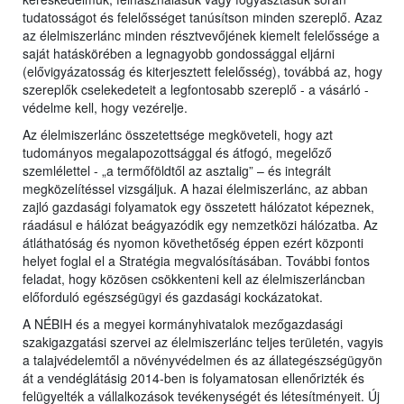
tudatosságot és felelősséget tanúsítson minden szereplő. Azaz
az élelmiszerlánc minden résztvevőjének kiemelt felelőssége a
saját hatáskörében a legnagyobb gondossággal eljárni
(elővigyázatosság és kiterjesztett felelősség), továbbá az, hogy
szereplők cselekedeteit a legfontosabb szereplő - a vásárló -
védelme kell, hogy vezérelje.
Az élelmiszerlánc összetettsége megköveteli, hogy azt
tudományos megalapozottsággal és átfogó, megelőző
szemlélettel - „a termőföldtől az asztalig” – és integrált
megközelítéssel vizsgáljuk. A hazai élelmiszerlánc, az abban
zajló gazdasági folyamatok egy összetett hálózatot képeznek,
ráadásul e hálózat beágyazódik egy nemzetközi hálózatba. Az
átláthatóság és nyomon követhetőség éppen ezért központi
helyet foglal el a Stratégia megvalósításában. További fontos
feladat, hogy közösen csökkenteni kell az élelmiszerláncban
előforduló egészségügyi és gazdasági kockázatokat.
A NÉBIH és a megyei kormányhivatalok mezőgazdasági
szakigazgatási szervei az élelmiszerlánc teljes területén, vagyis
a talajvédelemtől a növényvédelmen és az állategészségügyön
át a vendéglátásig 2014-ben is folyamatosan ellenőrizték és
felügyelték a vállalkozások tevékenységét és létesítményeit. Új