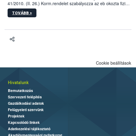
41/2010. (II. 26.) Korm.rendelet szabályozza az eb okozta fizikai
sérülés, illetve ennek veszélye keletkezésekor felmerülő
TOVÁBB >
hatósági feladatokat, valamint a veszélyes eb tartását és annak
engedélyezését. Ezen eljárások során szükség esetén be kell
vonni az ebek viselkedésének megítélésében jártas szakértőt.
Cookie beállítások
Hivatalunk
Bemutatkozás
Szervezeti felépítés
Gazdálkodási adatok
Felügyeleti szervünk
Projektek
Kapcsolódó linkek
Adatkezelési tájékoztató
Akadálymentességi nyilatkozat