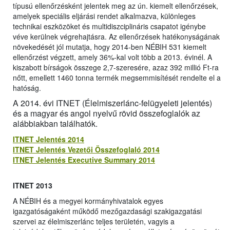
típusú ellenőrzésként jelentek meg az ún. kiemelt ellenőrzések,
amelyek speciális eljárási rendet alkalmazva, különleges
technikai eszközöket és multidiszciplináris csapatot igénybe
véve kerülnek végrehajtásra. Az ellenőrzések hatékonyságának
növekedését jól mutatja, hogy 2014-ben NÉBIH 531 kiemelt
ellenőrzést végzett, amely 36%-kal volt több a 2013. évinél. A
kiszabott bírságok összege 2,7-szeresére, azaz 392 millió Ft-ra
nőtt, emellett 1460 tonna termék megsemmisítését rendelte el a
hatóság.
A 2014. évi ITNET (Élelmiszerlánc-felügyeleti jelentés)
és a magyar és angol nyelvű rövid összefoglalók az
alábbiakban találhatók.
ITNET Jelentés 2014
ITNET Jelentés Vezetői Összefoglaló 2014
ITNET Jelentés Executive Summary 2014
ITNET 2013
A NÉBIH és a megyei kormányhivatalok egyes
igazgatóságaként működő mezőgazdasági szakigazgatási
szervei az élelmiszerlánc teljes területén, vagyis a