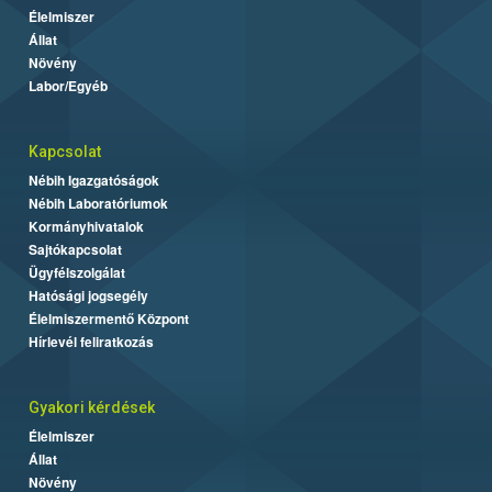
Élelmiszer
Állat
Növény
Labor/Egyéb
Kapcsolat
Nébih Igazgatóságok
Nébih Laboratóriumok
Kormányhivatalok
Sajtókapcsolat
Ügyfélszolgálat
Hatósági jogsegély
Élelmiszermentő Központ
Hírlevél feliratkozás
Gyakori kérdések
Élelmiszer
Állat
Növény