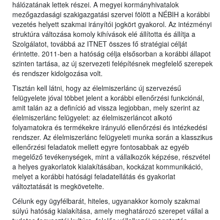
hálózatának lettek részei. A megyei kormányhivatalok
mezőgazdasági szakigazgatási szervei fölött a NÉBIH a korábbi
vezetés helyett szakmai irányítói jogkört gyakorol. Az intézményi
struktúra változása komoly kihívások elé állította és állítja a
Szolgálatot, továbbá az ITNET összes fő stratégiai célját
érintette. 2011-ben a hatóság célja elsősorban a korábbi állapot
szinten tartása, az új szervezeti felépítésnek megfelelő szerepek
és rendszer kidolgozása volt.
Tisztán kell látni, hogy az élelmiszerlánc új szervezésű
felügyelete jóval többet jelent a korábbi ellenőrzési funkciónál,
amit talán az a definíció ad vissza legjobban, mely szerint az
élelmiszerlánc felügyelet: az élelmiszerláncot alkotó
folyamatokra és termékekre irányuló ellenőrzési és intézkedési
rendszer. Az élelmiszerlánc felügyeleti munka során a klasszikus
ellenőrzési feladatok mellett egyre fontosabbak az egyéb
megelőző tevékenységek, mint a vállalkozók képzése, részvétel
a helyes gyakorlatok kialakításában, kockázat kommunikáció,
melyet a korábbi hatósági feladatellátás és gyakorlat
változtatását is megkövetelte.
Célunk egy ügyfélbarát, hiteles, ugyanakkor komoly szakmai
súlyú hatóság kialakítása, amely meghatározó szerepet vállal a