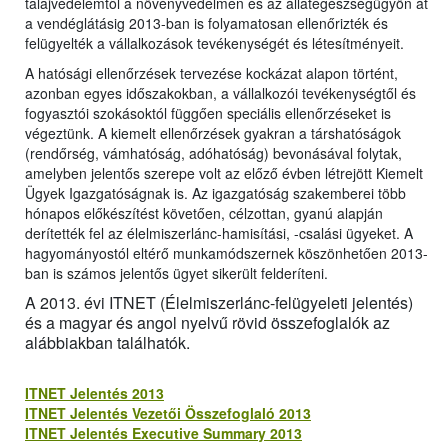
talajvédelemtől a növényvédelmen és az állategészségügyön át
a vendéglátásig 2013-ban is folyamatosan ellenőrizték és
felügyelték a vállalkozások tevékenységét és létesítményeit.
A hatósági ellenőrzések tervezése kockázat alapon történt,
azonban egyes időszakokban, a vállalkozói tevékenységtől és
fogyasztói szokásoktól függően speciális ellenőrzéseket is
végeztünk. A kiemelt ellenőrzések gyakran a társhatóságok
(rendőrség, vámhatóság, adóhatóság) bevonásával folytak,
amelyben jelentős szerepe volt az előző évben létrejött Kiemelt
Ügyek Igazgatóságnak is. Az igazgatóság szakemberei több
hónapos előkészítést követően, célzottan, gyanú alapján
derítették fel az élelmiszerlánc-hamisítási, -csalási ügyeket. A
hagyományostól eltérő munkamódszernek köszönhetően 2013-
ban is számos jelentős ügyet sikerült felderíteni.
A 2013. évi ITNET (Élelmiszerlánc-felügyeleti jelentés)
és a magyar és angol nyelvű rövid összefoglalók az
alábbiakban találhatók.
ITNET Jelentés 2013
ITNET Jelentés Vezetői Összefoglaló 2013
ITNET Jelentés Executive Summary 2013