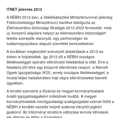
ITNET jelentés 2012
A NÉBIH 2012-ben, a Vidékfejlesztési Minisztériummal (jelenleg
Földművelésügyi Minisztérium) karöltve kidolgozta az
Élelmiszerlánc-biztonsági Stratégia 2013-2022
tervezetét, mely
új, korszerű alapokra helyezi az élelmiszerlánc-biztonságért
felelős szereplők viszonyát, egy partnerségen és
tudásmegosztáson alapuló szemlélet bevezetésével.
A korábban megkezdett szervezeti átalakítások a 2012-es
évben is folytatódtak, így 2012-től a NÉBIH országos
illetékességgel operatív ellenőrzési feladatokat is ellát. Erre a
feladatra jött létre egy központi ellenőrzési csoport, a Kiemelt
Ügyek Igazgatósága (KÜI), amely országos illetékességgel, a
hivatal teljes hatáskörében hajt végre ellenőrzéseket kiemelt
ügyekben.
A területi szerveink a fővárosi és megyei kormányhivatalok
önálló igazgatóságaiként működnek tovább. A megyei
kormányhivatalok mezőgazdasági szakigazgatási szervei fölött a
NÉBIH a korábbi vezetés helyett szakmai irányítói jogkört
gyakorol. Az intézményi struktúra változása komoly kihívások
elé állította és állítja a Szolgálatot.