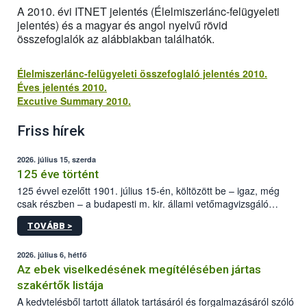
A 2010. évi ITNET jelentés (Élelmiszerlánc-felügyeleti
jelentés) és a magyar és angol nyelvű rövid
összefoglalók az alábbiakban találhatók.
Élelmiszerlánc-felügyeleti összefoglaló jelentés 2010.
Éves jelentés 2010.
Excutive Summary 2010.
Friss hírek
2026. július 15, szerda
125 éve történt
125 évvel ezelőtt 1901. július 15-én, költözött be – igaz, még
csak részben – a budapesti m. kir. állami vetőmagvizsgáló
állomás a Kis Rókus utca 15. szám alatti, Czigler Győző által
TOVÁBB >
tervezett új épületébe.
2026. július 6, hétfő
Az ebek viselkedésének megítélésében jártas
szakértők listája
A kedvtelésből tartott állatok tartásáról és forgalmazásáról szóló