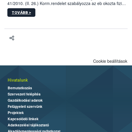
41/2010. (II. 26.) Korm.rendelet szabályozza az eb okozta fizikai
sérülés, illetve ennek veszélye keletkezésekor felmerülő
TOVÁBB >
hatósági feladatokat, valamint a veszélyes eb tartását és annak
engedélyezését. Ezen eljárások során szükség esetén be kell
vonni az ebek viselkedésének megítélésében jártas szakértőt.
Cookie beállítások
Hivatalunk
Bemutatkozás
Szervezeti felépítés
Gazdálkodási adatok
Felügyeleti szervünk
Projektek
Kapcsolódó linkek
Adatkezelési tájékoztató
Akadálymentességi nyilatkozat