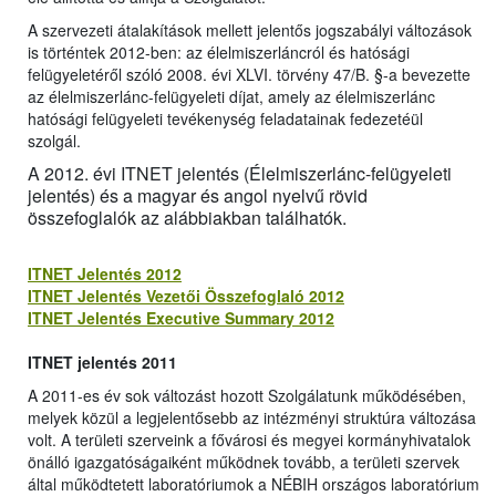
A szervezeti átalakítások mellett jelentős jogszabályi változások
is történtek 2012-ben: az élelmiszerláncról és hatósági
felügyeletéről szóló 2008. évi XLVI. törvény 47/B. §-a bevezette
az élelmiszerlánc-felügyeleti díjat, amely az élelmiszerlánc
hatósági felügyeleti tevékenység feladatainak fedezetéül
szolgál.
A 2012. évi ITNET jelentés (Élelmiszerlánc-felügyeleti
jelentés) és a magyar és angol nyelvű rövid
összefoglalók az alábbiakban találhatók.
ITNET Jelentés 2012
ITNET Jelentés Vezetői Összefoglaló 2012
ITNET Jelentés Executive Summary 2012
ITNET jelentés 2011
A 2011-es év sok változást hozott Szolgálatunk működésében,
melyek közül a legjelentősebb az intézményi struktúra változása
volt. A területi szerveink a fővárosi és megyei kormányhivatalok
önálló igazgatóságaiként működnek tovább, a területi szervek
által működtetett laboratóriumok a NÉBIH országos laboratórium