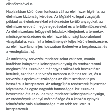
ellenőrzésével is.
Napjainkban különösen fontossá vált az élelmiszer-higiénia, az
élelmiszer-biztonság kérdése. Az MgSzH kollégái vizsgálják
például az élelmiszerekkel érintkezésbe kerülő anyagokat, az
élelmiszer eredetű megbetegedéseket és a fertőtlenítőszereket.
Az élelmiszerlánc-felügyeleti feladatok kiterjednek a termékek
minőségellenőrzésére és élelmiszerbiztonsági laboratóriumi
vizsgálataira, valamint a létesítmények teljes körű ellenőrzésére,
az élelmiszerlánc teljes hosszában (beleértve a forgalmazást és
a vendéglátást is).
Az intézményi tervezési rendszer sokat változott, miután
korábban hiányzott a költséghatékonyság és rendszerszintű
megközelítés. 2009-ben már egyes változások bevezetésre
kerültek, azonban a tervezés továbbra is fontos terület, és a
tervezési alapelveket szükséges az élelmiszerlánc teljes
hosszára is kiterjeszteni. Az adatgyűjtési rendszerek fejlesztése
folyamatos és egyre nagyobb fontossággal bír. 2009-es
bevezetése óta az e-Learning rendszert költséghatékonysága,
az eredmények könnyű mérhetősége és a képzési igények
felmérésére való alkalmassága miatt több területre is
kiterjesztettük.