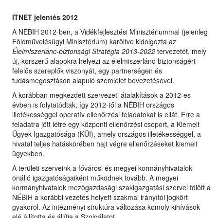
ITNET jelentés 2012
A NÉBIH 2012-ben, a Vidékfejlesztési Minisztériummal (jelenleg
Földművelésügyi Minisztérium) karöltve kidolgozta az
Élelmiszerlánc-biztonsági Stratégia 2013-2022
tervezetét, mely
új, korszerű alapokra helyezi az élelmiszerlánc-biztonságért
felelős szereplők viszonyát, egy partnerségen és
tudásmegosztáson alapuló szemlélet bevezetésével.
A korábban megkezdett szervezeti átalakítások a 2012-es
évben is folytatódtak, így 2012-től a NÉBIH országos
illetékességgel operatív ellenőrzési feladatokat is ellát. Erre a
feladatra jött létre egy központi ellenőrzési csoport, a Kiemelt
Ügyek Igazgatósága (KÜI), amely országos illetékességgel, a
hivatal teljes hatáskörében hajt végre ellenőrzéseket kiemelt
ügyekben.
A területi szerveink a fővárosi és megyei kormányhivatalok
önálló igazgatóságaiként működnek tovább. A megyei
kormányhivatalok mezőgazdasági szakigazgatási szervei fölött a
NÉBIH a korábbi vezetés helyett szakmai irányítói jogkört
gyakorol. Az intézményi struktúra változása komoly kihívások
elé állította és állítja a Szolgálatot.