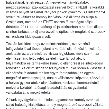
hálózatának lettek részei. A megyei kormányhivatalok
mezőgazdasági szakigazgatási szervei fölött a NÉBIH a korábbi
vezetés helyett szakmai irányítói jogkört gyakorol. Az intézményi
struktúra változása komoly kihívások elé állította és állítja a
Szolgálatot, továbbá az ITNET összes fő stratégiai célját
érintette. 2011-ben a hatóság célja elsősorban a korábbi állapot
szinten tartása, az új szervezeti felépítésnek megfelelő szerepek
és rendszer kidolgozása volt.
Tisztán kell látni, hogy az élelmiszerlánc új szervezésű
felügyelete jóval többet jelent a korábbi ellenőrzési funkciónál,
amit talán az a definíció ad vissza legjobban, mely szerint az
élelmiszerlánc felügyelet: az élelmiszerláncot alkotó
folyamatokra és termékekre irányuló ellenőrzési és intézkedési
rendszer. Az élelmiszerlánc felügyeleti munka során a klasszikus
ellenőrzési feladatok mellett egyre fontosabbak az egyéb
megelőző tevékenységek, mint a vállalkozók képzése, részvétel
a helyes gyakorlatok kialakításában, kockázat kommunikáció,
melyet a korábbi hatósági feladatellátás és gyakorlat
változtatását is megkövetelte.
Célunk egy ügyfélbarát, hiteles, ugyanakkor komoly szakmai
súlyú hatóság kialakítása, amely meghatározó szerepet vállal a