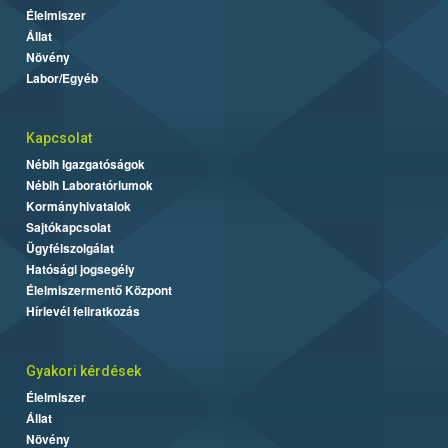
Élelmiszer
Állat
Növény
Labor/Egyéb
Kapcsolat
Nébih Igazgatóságok
Nébih Laboratóriumok
Kormányhivatalok
Sajtókapcsolat
Ügyfélszolgálat
Hatósági jogsegély
Élelmiszermentő Központ
Hírlevél feliratkozás
Gyakori kérdések
Élelmiszer
Állat
Növény