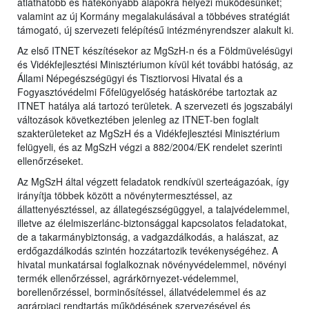
átláthatóbb és hatékonyabb alapokra helyezi működésünket;
valamint az új Kormány megalakulásával a többéves stratégiát
támogató, új szervezeti felépítésű intézményrendszer alakult ki.
Az első ITNET készítésekor az MgSzH-n és a Földmüvelésügyi
és Vidékfejlesztési Minisztériumon kívül két további hatóság, az
Állami Népegészségügyi és Tisztiorvosi Hivatal és a
Fogyasztóvédelmi Főfelügyelőség hatáskörébe tartoztak az
ITNET hatálya alá tartozó területek. A szervezeti és jogszabályi
változások következtében jelenleg az ITNET-ben foglalt
szakterületeket az MgSzH és a Vidékfejlesztési Minisztérium
felügyeli, és az MgSzH végzi a 882/2004/EK rendelet szerinti
ellenőrzéseket.
Az MgSzH által végzett feladatok rendkívül szerteágazóak, így
irányítja többek között a növénytermesztéssel, az
állattenyésztéssel, az állategészségüggyel, a talajvédelemmel,
illetve az élelmiszerlánc-biztonsággal kapcsolatos feladatokat,
de a takarmánybiztonság, a vadgazdálkodás, a halászat, az
erdőgazdálkodás szintén hozzátartozik tevékenységéhez. A
hivatal munkatársai foglalkoznak növényvédelemmel, növényi
termék ellenőrzéssel, agrárkörnyezet-védelemmel,
borellenőrzéssel, borminősítéssel, állatvédelemmel és az
agrárpiaci rendtartás működésének szervezésével és