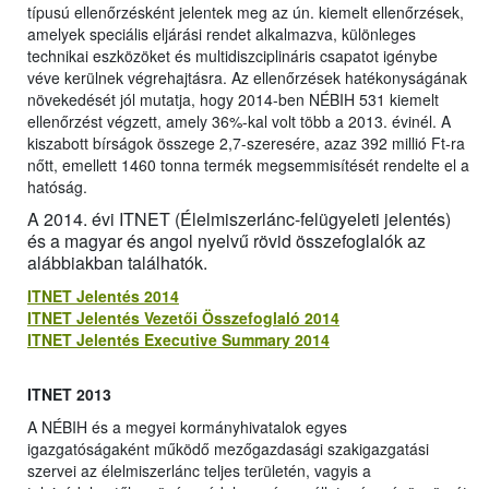
típusú ellenőrzésként jelentek meg az ún. kiemelt ellenőrzések,
amelyek speciális eljárási rendet alkalmazva, különleges
technikai eszközöket és multidiszciplináris csapatot igénybe
véve kerülnek végrehajtásra. Az ellenőrzések hatékonyságának
növekedését jól mutatja, hogy 2014-ben NÉBIH 531 kiemelt
ellenőrzést végzett, amely 36%-kal volt több a 2013. évinél. A
kiszabott bírságok összege 2,7-szeresére, azaz 392 millió Ft-ra
nőtt, emellett 1460 tonna termék megsemmisítését rendelte el a
hatóság.
A 2014. évi ITNET (Élelmiszerlánc-felügyeleti jelentés)
és a magyar és angol nyelvű rövid összefoglalók az
alábbiakban találhatók.
ITNET Jelentés 2014
ITNET Jelentés Vezetői Összefoglaló 2014
ITNET Jelentés Executive Summary 2014
ITNET 2013
A NÉBIH és a megyei kormányhivatalok egyes
igazgatóságaként működő mezőgazdasági szakigazgatási
szervei az élelmiszerlánc teljes területén, vagyis a