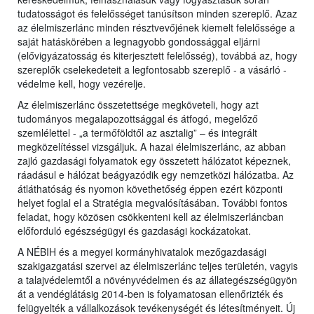
tudatosságot és felelősséget tanúsítson minden szereplő. Azaz
az élelmiszerlánc minden résztvevőjének kiemelt felelőssége a
saját hatáskörében a legnagyobb gondossággal eljárni
(elővigyázatosság és kiterjesztett felelősség), továbbá az, hogy
szereplők cselekedeteit a legfontosabb szereplő - a vásárló -
védelme kell, hogy vezérelje.
Az élelmiszerlánc összetettsége megköveteli, hogy azt
tudományos megalapozottsággal és átfogó, megelőző
szemlélettel - „a termőföldtől az asztalig” – és integrált
megközelítéssel vizsgáljuk. A hazai élelmiszerlánc, az abban
zajló gazdasági folyamatok egy összetett hálózatot képeznek,
ráadásul e hálózat beágyazódik egy nemzetközi hálózatba. Az
átláthatóság és nyomon követhetőség éppen ezért központi
helyet foglal el a Stratégia megvalósításában. További fontos
feladat, hogy közösen csökkenteni kell az élelmiszerláncban
előforduló egészségügyi és gazdasági kockázatokat.
A NÉBIH és a megyei kormányhivatalok mezőgazdasági
szakigazgatási szervei az élelmiszerlánc teljes területén, vagyis
a talajvédelemtől a növényvédelmen és az állategészségügyön
át a vendéglátásig 2014-ben is folyamatosan ellenőrizték és
felügyelték a vállalkozások tevékenységét és létesítményeit. Új