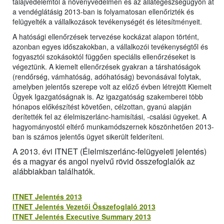
talajvédelemtől a növényvédelmen és az állategészségügyön át
a vendéglátásig 2013-ban is folyamatosan ellenőrizték és
felügyelték a vállalkozások tevékenységét és létesítményeit.
A hatósági ellenőrzések tervezése kockázat alapon történt,
azonban egyes időszakokban, a vállalkozói tevékenységtől és
fogyasztói szokásoktól függően speciális ellenőrzéseket is
végeztünk. A kiemelt ellenőrzések gyakran a társhatóságok
(rendőrség, vámhatóság, adóhatóság) bevonásával folytak,
amelyben jelentős szerepe volt az előző évben létrejött Kiemelt
Ügyek Igazgatóságnak is. Az igazgatóság szakemberei több
hónapos előkészítést követően, célzottan, gyanú alapján
derítették fel az élelmiszerlánc-hamisítási, -csalási ügyeket. A
hagyományostól eltérő munkamódszernek köszönhetően 2013-
ban is számos jelentős ügyet sikerült felderíteni.
A 2013. évi ITNET (Élelmiszerlánc-felügyeleti jelentés)
és a magyar és angol nyelvű rövid összefoglalók az
alábbiakban találhatók.
ITNET Jelentés 2013
ITNET Jelentés Vezetői Összefoglaló 2013
ITNET Jelentés Executive Summary 2013