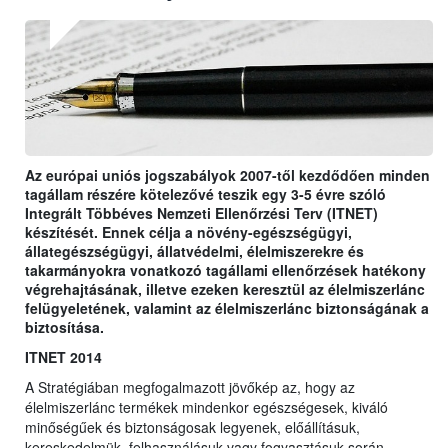
Az európai uniós jogszabályok 2007-től kezdődően minden
tagállam részére kötelezővé teszik egy 3-5 évre szóló
Integrált Többéves Nemzeti Ellenőrzési Terv (ITNET)
készítését. Ennek célja a növény-egészségügyi,
állategészségügyi, állatvédelmi, élelmiszerekre és
takarmányokra vonatkozó tagállami ellenőrzések hatékony
végrehajtásának, illetve ezeken keresztül az élelmiszerlánc
felügyeletének, valamint az élelmiszerlánc biztonságának a
biztosítása.
ITNET 2014
A Stratégiában megfogalmazott jövőkép az, hogy az
élelmiszerlánc termékek mindenkor egészségesek, kiváló
minőségűek és biztonságosak legyenek, előállításuk,
kereskedelmük, felhasználásuk vagy fogyasztásuk során