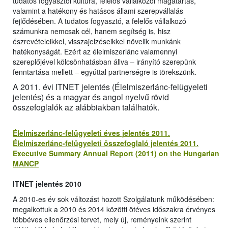
tudatos fogyasztói kultúra, felelős vállalkozói magatartás,
valamint a hatékony és hatásos állami szerepvállalás
fejlődésében. A tudatos fogyasztó, a felelős vállalkozó
számunkra nemcsak cél, hanem segítség is, hisz
észrevételeikkel, visszajelzéseikkel növelik munkánk
hatékonyságát. Ezért az élelmiszerlánc valamennyi
szereplőjével kölcsönhatásban állva – irányító szerepünk
fenntartása mellett – egyúttal partnerségre is törekszünk.
A 2011. évi ITNET jelentés (Élelmiszerlánc-felügyeleti
jelentés) és a magyar és angol nyelvű rövid
összefoglalók az alábbiakban találhatók.
Élelmiszerlánc-felügyeleti éves jelentés 2011.
Élelmiszerlánc-felügyeleti összefoglaló jelentés 2011.
Executive Summary Annual Report (2011) on the Hungarian
MANCP
ITNET jelentés 2010
A 2010-es év sok változást hozott Szolgálatunk működésében:
megalkottuk a 2010 és 2014 közötti ötéves időszakra érvényes
többéves ellenőrzési tervet, mely új, reményeink szerint