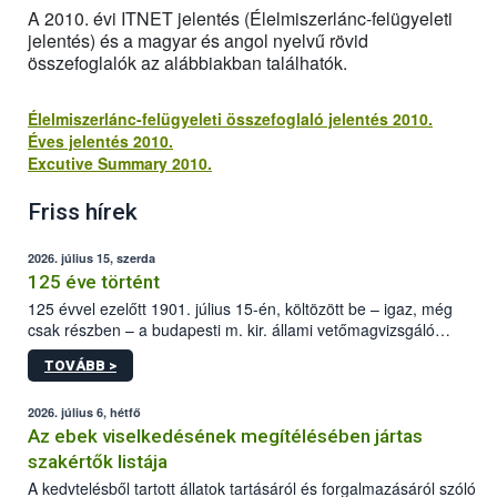
A 2010. évi ITNET jelentés (Élelmiszerlánc-felügyeleti
jelentés) és a magyar és angol nyelvű rövid
összefoglalók az alábbiakban találhatók.
Élelmiszerlánc-felügyeleti összefoglaló jelentés 2010.
Éves jelentés 2010.
Excutive Summary 2010.
Friss hírek
2026. július 15, szerda
125 éve történt
125 évvel ezelőtt 1901. július 15-én, költözött be – igaz, még
csak részben – a budapesti m. kir. állami vetőmagvizsgáló
állomás a Kis Rókus utca 15. szám alatti, Czigler Győző által
TOVÁBB >
tervezett új épületébe.
2026. július 6, hétfő
Az ebek viselkedésének megítélésében jártas
szakértők listája
A kedvtelésből tartott állatok tartásáról és forgalmazásáról szóló