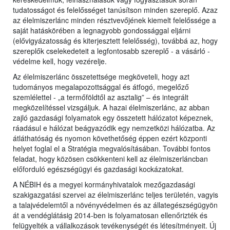
tudatosságot és felelősséget tanúsítson minden szereplő. Azaz
az élelmiszerlánc minden résztvevőjének kiemelt felelőssége a
saját hatáskörében a legnagyobb gondossággal eljárni
(elővigyázatosság és kiterjesztett felelősség), továbbá az, hogy
szereplők cselekedeteit a legfontosabb szereplő - a vásárló -
védelme kell, hogy vezérelje.
Az élelmiszerlánc összetettsége megköveteli, hogy azt
tudományos megalapozottsággal és átfogó, megelőző
szemlélettel - „a termőföldtől az asztalig” – és integrált
megközelítéssel vizsgáljuk. A hazai élelmiszerlánc, az abban
zajló gazdasági folyamatok egy összetett hálózatot képeznek,
ráadásul e hálózat beágyazódik egy nemzetközi hálózatba. Az
átláthatóság és nyomon követhetőség éppen ezért központi
helyet foglal el a Stratégia megvalósításában. További fontos
feladat, hogy közösen csökkenteni kell az élelmiszerláncban
előforduló egészségügyi és gazdasági kockázatokat.
A NÉBIH és a megyei kormányhivatalok mezőgazdasági
szakigazgatási szervei az élelmiszerlánc teljes területén, vagyis
a talajvédelemtől a növényvédelmen és az állategészségügyön
át a vendéglátásig 2014-ben is folyamatosan ellenőrizték és
felügyelték a vállalkozások tevékenységét és létesítményeit. Új