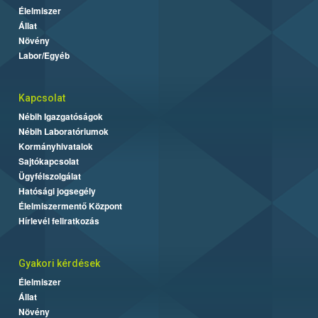
Élelmiszer
Állat
Növény
Labor/Egyéb
Kapcsolat
Nébih Igazgatóságok
Nébih Laboratóriumok
Kormányhivatalok
Sajtókapcsolat
Ügyfélszolgálat
Hatósági jogsegély
Élelmiszermentő Központ
Hírlevél feliratkozás
Gyakori kérdések
Élelmiszer
Állat
Növény