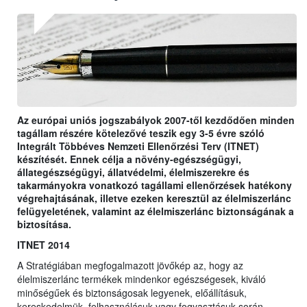
Az európai uniós jogszabályok 2007-től kezdődően minden
tagállam részére kötelezővé teszik egy 3-5 évre szóló
Integrált Többéves Nemzeti Ellenőrzési Terv (ITNET)
készítését. Ennek célja a növény-egészségügyi,
állategészségügyi, állatvédelmi, élelmiszerekre és
takarmányokra vonatkozó tagállami ellenőrzések hatékony
végrehajtásának, illetve ezeken keresztül az élelmiszerlánc
felügyeletének, valamint az élelmiszerlánc biztonságának a
biztosítása.
ITNET 2014
A Stratégiában megfogalmazott jövőkép az, hogy az
élelmiszerlánc termékek mindenkor egészségesek, kiváló
minőségűek és biztonságosak legyenek, előállításuk,
kereskedelmük, felhasználásuk vagy fogyasztásuk során