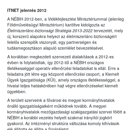
ITNET jelentés 2012
A NÉBIH 2012-ben, a Vidékfejlesztési Minisztériummal (jelenleg
Földművelésügyi Minisztérium) karöltve kidolgozta az
Élelmiszerlánc-biztonsági Stratégia 2013-2022
tervezetét, mely
új, korszerű alapokra helyezi az élelmiszerlánc-biztonságért
felelős szereplők viszonyát, egy partnerségen és
tudásmegosztáson alapuló szemlélet bevezetésével.
A korábban megkezdett szervezeti átalakítások a 2012-es
évben is folytatódtak, így 2012-től a NÉBIH országos
illetékességgel operatív ellenőrzési feladatokat is ellát. Erre a
feladatra jött létre egy központi ellenőrzési csoport, a Kiemelt
Ügyek Igazgatósága (KÜI), amely országos illetékességgel, a
hivatal teljes hatáskörében hajt végre ellenőrzéseket kiemelt
ügyekben.
A területi szerveink a fővárosi és megyei kormányhivatalok
önálló igazgatóságaiként működnek tovább. A megyei
kormányhivatalok mezőgazdasági szakigazgatási szervei fölött a
NÉBIH a korábbi vezetés helyett szakmai irányítói jogkört
gyakorol. Az intézményi struktúra változása komoly kihívások
elé állította és állítja a Szolgálatot.