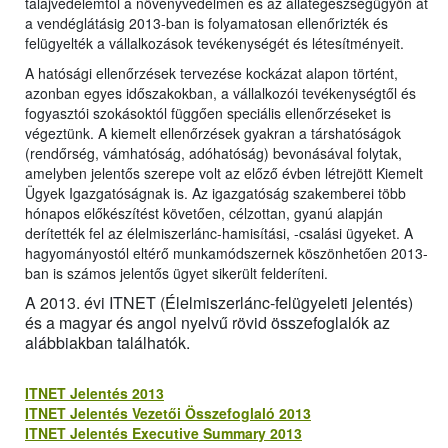
talajvédelemtől a növényvédelmen és az állategészségügyön át
a vendéglátásig 2013-ban is folyamatosan ellenőrizték és
felügyelték a vállalkozások tevékenységét és létesítményeit.
A hatósági ellenőrzések tervezése kockázat alapon történt,
azonban egyes időszakokban, a vállalkozói tevékenységtől és
fogyasztói szokásoktól függően speciális ellenőrzéseket is
végeztünk. A kiemelt ellenőrzések gyakran a társhatóságok
(rendőrség, vámhatóság, adóhatóság) bevonásával folytak,
amelyben jelentős szerepe volt az előző évben létrejött Kiemelt
Ügyek Igazgatóságnak is. Az igazgatóság szakemberei több
hónapos előkészítést követően, célzottan, gyanú alapján
derítették fel az élelmiszerlánc-hamisítási, -csalási ügyeket. A
hagyományostól eltérő munkamódszernek köszönhetően 2013-
ban is számos jelentős ügyet sikerült felderíteni.
A 2013. évi ITNET (Élelmiszerlánc-felügyeleti jelentés)
és a magyar és angol nyelvű rövid összefoglalók az
alábbiakban találhatók.
ITNET Jelentés 2013
ITNET Jelentés Vezetői Összefoglaló 2013
ITNET Jelentés Executive Summary 2013