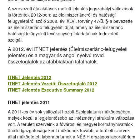
A szervezeti átalakítások mellett jelentős jogszabályi változások
is történtek 2012-ben: az élelmiszerláncról és hatósági
felügyeletéről szóló 2008. évi XLVI. törvény 47/B. §-a bevezette
az élelmiszerlánc-felügyeleti díjat, amely az élelmiszerlánc
hatósági felügyeleti tevékenység feladatainak fedezetéül
szolgál.
A 2012. évi ITNET jelentés (Élelmiszerlánc-felügyeleti
jelentés) és a magyar és angol nyelvű rövid
összefoglalók az alábbiakban találhatók.
ITNET Jelentés 2012
ITNET Jelentés Vezetői Összefoglaló 2012
ITNET Jelentés Executive Summary 2012
ITNET jelentés 2011
A 2011-es év sok változást hozott Szolgálatunk működésében,
melyek közül a legjelentősebb az intézményi struktúra változása
volt. A területi szerveink a fővárosi és megyei kormányhivatalok
önálló igazgatóságaiként működnek tovább, a területi szervek
által működtetett laboratóriumok a NÉBIH országos laboratórium