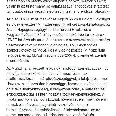
átláthatóbb és hatékonyabb alapokra helyezi működésünket;
valamint az új Kormány megalakulásával a többéves stratégiát
támogató, új szervezeti felépítésű intézményrendszer alakult ki.
Az első ITNET készítésekor az MgSzH-n és a Földmüvelésügyi
és Vidékfejlesztési Minisztériumon kívül két további hatóság, az
Állami Népegészségügyi és Tisztiorvosi Hivatal és a
Fogyasztóvédelmi Főfelügyelőség hatáskörébe tartoztak az
ITNET hatálya alá tartozó területek. A szervezeti és jogszabályi
változások következtében jelenleg az ITNET-ben foglalt
szakterületeket az MgSzH és a Vidékfejlesztési Minisztérium
felügyeli, és az MgSzH végzi a 882/2004/EK rendelet szerinti
ellenőrzéseket.
Az MgSzH által végzett feladatok rendkívül szerteágazóak, így
irányítja többek között a növénytermesztéssel, az
állattenyésztéssel, az állategészségüggyel, a talajvédelemmel,
illetve az élelmiszerlánc-biztonsággal kapcsolatos feladatokat,
de a takarmánybiztonság, a vadgazdálkodás, a halászat, az
erdőgazdálkodás szintén hozzátartozik tevékenységéhez. A
hivatal munkatársai foglalkoznak növényvédelemmel, növényi
termék ellenőrzéssel, agrárkörnyezet-védelemmel,
borellenőrzéssel, borminősítéssel, állatvédelemmel és az
agrárpiaci rendtartás működésének szervezésével és