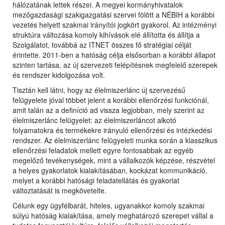
hálózatának lettek részei. A megyei kormányhivatalok
mezőgazdasági szakigazgatási szervei fölött a NÉBIH a korábbi
vezetés helyett szakmai irányítói jogkört gyakorol. Az intézményi
struktúra változása komoly kihívások elé állította és állítja a
Szolgálatot, továbbá az ITNET összes fő stratégiai célját
érintette. 2011-ben a hatóság célja elsősorban a korábbi állapot
szinten tartása, az új szervezeti felépítésnek megfelelő szerepek
és rendszer kidolgozása volt.
Tisztán kell látni, hogy az élelmiszerlánc új szervezésű
felügyelete jóval többet jelent a korábbi ellenőrzési funkciónál,
amit talán az a definíció ad vissza legjobban, mely szerint az
élelmiszerlánc felügyelet: az élelmiszerláncot alkotó
folyamatokra és termékekre irányuló ellenőrzési és intézkedési
rendszer. Az élelmiszerlánc felügyeleti munka során a klasszikus
ellenőrzési feladatok mellett egyre fontosabbak az egyéb
megelőző tevékenységek, mint a vállalkozók képzése, részvétel
a helyes gyakorlatok kialakításában, kockázat kommunikáció,
melyet a korábbi hatósági feladatellátás és gyakorlat
változtatását is megkövetelte.
Célunk egy ügyfélbarát, hiteles, ugyanakkor komoly szakmai
súlyú hatóság kialakítása, amely meghatározó szerepet vállal a