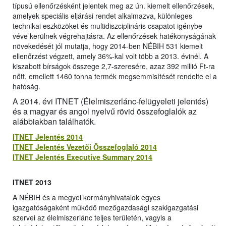
típusú ellenőrzésként jelentek meg az ún. kiemelt ellenőrzések,
amelyek speciális eljárási rendet alkalmazva, különleges
technikai eszközöket és multidiszciplináris csapatot igénybe
véve kerülnek végrehajtásra. Az ellenőrzések hatékonyságának
növekedését jól mutatja, hogy 2014-ben NÉBIH 531 kiemelt
ellenőrzést végzett, amely 36%-kal volt több a 2013. évinél. A
kiszabott bírságok összege 2,7-szeresére, azaz 392 millió Ft-ra
nőtt, emellett 1460 tonna termék megsemmisítését rendelte el a
hatóság.
A 2014. évi ITNET (Élelmiszerlánc-felügyeleti jelentés)
és a magyar és angol nyelvű rövid összefoglalók az
alábbiakban találhatók.
ITNET Jelentés 2014
ITNET Jelentés Vezetői Összefoglaló 2014
ITNET Jelentés Executive Summary 2014
ITNET 2013
A NÉBIH és a megyei kormányhivatalok egyes
igazgatóságaként működő mezőgazdasági szakigazgatási
szervei az élelmiszerlánc teljes területén, vagyis a