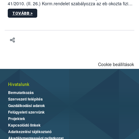
41/2010. (II. 26.) Korm.rendelet szabályozza az eb okozta fizikai
sérülés, illetve ennek veszélye keletkezésekor felmerülő
TOVÁBB >
hatósági feladatokat, valamint a veszélyes eb tartását és annak
engedélyezését. Ezen eljárások során szükség esetén be kell
vonni az ebek viselkedésének megítélésében jártas szakértőt.
Cookie beállítások
Hivatalunk
Bemutatkozás
Szervezeti felépítés
Gazdálkodási adatok
Felügyeleti szervünk
Projektek
Kapcsolódó linkek
Adatkezelési tájékoztató
Akadálymentességi nyilatkozat