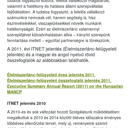
tudatos fogyasztói kultúra, felelős vállalkozói magatartás,
valamint a hatékony és hatásos állami szerepvállalás
fejlődésében. A tudatos fogyasztó, a felelős vállalkozó
számunkra nemcsak cél, hanem segítség is, hisz
észrevételeikkel, visszajelzéseikkel növelik munkánk
hatékonyságát. Ezért az élelmiszerlánc valamennyi
szereplőjével kölcsönhatásban állva – irányító szerepünk
fenntartása mellett – egyúttal partnerségre is törekszünk.
A 2011. évi ITNET jelentés (Élelmiszerlánc-felügyeleti
jelentés) és a magyar és angol nyelvű rövid
összefoglalók az alábbiakban találhatók.
Élelmiszerlánc-felügyeleti éves jelentés 2011.
Élelmiszerlánc-felügyeleti összefoglaló jelentés 2011.
Executive Summary Annual Report (2011) on the Hungarian
MANCP
ITNET jelentés 2010
A 2010-es év sok változást hozott Szolgálatunk működésében:
megalkottuk a 2010 és 2014 közötti ötéves időszakra érvényes
többéves ellenőrzési tervet, mely új, reményeink szerint