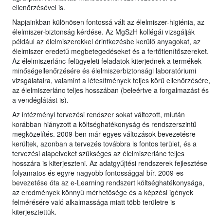
ellenőrzésével is.
Napjainkban különösen fontossá vált az élelmiszer-higiénia, az
élelmiszer-biztonság kérdése. Az MgSzH kollégái vizsgálják
például az élelmiszerekkel érintkezésbe kerülő anyagokat, az
élelmiszer eredetű megbetegedéseket és a fertőtlenítőszereket.
Az élelmiszerlánc-felügyeleti feladatok kiterjednek a termékek
minőségellenőrzésére és élelmiszerbiztonsági laboratóriumi
vizsgálataira, valamint a létesítmények teljes körű ellenőrzésére,
az élelmiszerlánc teljes hosszában (beleértve a forgalmazást és
a vendéglátást is).
Az intézményi tervezési rendszer sokat változott, miután
korábban hiányzott a költséghatékonyság és rendszerszintű
megközelítés. 2009-ben már egyes változások bevezetésre
kerültek, azonban a tervezés továbbra is fontos terület, és a
tervezési alapelveket szükséges az élelmiszerlánc teljes
hosszára is kiterjeszteni. Az adatgyűjtési rendszerek fejlesztése
folyamatos és egyre nagyobb fontossággal bír. 2009-es
bevezetése óta az e-Learning rendszert költséghatékonysága,
az eredmények könnyű mérhetősége és a képzési igények
felmérésére való alkalmassága miatt több területre is
kiterjesztettük.