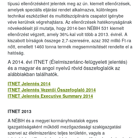
típusú ellenőrzésként jelentek meg az ún. kiemelt ellenőrzések,
amelyek speciális eljárási rendet alkalmazva, különleges
technikai eszközöket és multidiszciplináris csapatot igénybe
véve kerülnek végrehajtásra. Az ellenőrzések hatékonyságának
növekedését jól mutatja, hogy 2014-ben NÉBIH 531 kiemelt
ellenőrzést végzett, amely 36%-kal volt több a 2013. évinél. A
kiszabott bírságok összege 2,7-szeresére, azaz 392 millió Ft-ra
nőtt, emellett 1460 tonna termék megsemmisítését rendelte el a
hatóság.
A 2014. évi ITNET (Élelmiszerlánc-felügyeleti jelentés)
és a magyar és angol nyelvű rövid összefoglalók az
alábbiakban találhatók.
ITNET Jelentés 2014
ITNET Jelentés Vezetői Összefoglaló 2014
ITNET Jelentés Executive Summary 2014
ITNET 2013
A NÉBIH és a megyei kormányhivatalok egyes
igazgatóságaként működő mezőgazdasági szakigazgatási
szervei az élelmiszerlánc teljes területén, vagyis a