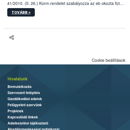
41/2010. (II. 26.) Korm.rendelet szabályozza az eb okozta fizikai
sérülés, illetve ennek veszélye keletkezésekor felmerülő
TOVÁBB >
hatósági feladatokat, valamint a veszélyes eb tartását és annak
engedélyezését. Ezen eljárások során szükség esetén be kell
vonni az ebek viselkedésének megítélésében jártas szakértőt.
Cookie beállítások
Hivatalunk
Bemutatkozás
Szervezeti felépítés
Gazdálkodási adatok
Felügyeleti szervünk
Projektek
Kapcsolódó linkek
Adatkezelési tájékoztató
Akadálymentességi nyilatkozat