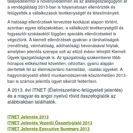
talajvédelemtől a növényvédelmen és az állategészségügyön át
a vendéglátásig 2013-ban is folyamatosan ellenőrizték és
felügyelték a vállalkozások tevékenységét és létesítményeit.
A hatósági ellenőrzések tervezése kockázat alapon történt,
azonban egyes időszakokban, a vállalkozói tevékenységtől és
fogyasztói szokásoktól függően speciális ellenőrzéseket is
végeztünk. A kiemelt ellenőrzések gyakran a társhatóságok
(rendőrség, vámhatóság, adóhatóság) bevonásával folytak,
amelyben jelentős szerepe volt az előző évben létrejött Kiemelt
Ügyek Igazgatóságnak is. Az igazgatóság szakemberei több
hónapos előkészítést követően, célzottan, gyanú alapján
derítették fel az élelmiszerlánc-hamisítási, -csalási ügyeket. A
hagyományostól eltérő munkamódszernek köszönhetően 2013-
ban is számos jelentős ügyet sikerült felderíteni.
A 2013. évi ITNET (Élelmiszerlánc-felügyeleti jelentés)
és a magyar és angol nyelvű rövid összefoglalók az
alábbiakban találhatók.
ITNET Jelentés 2013
ITNET Jelentés Vezetői Összefoglaló 2013
ITNET Jelentés Executive Summary 2013