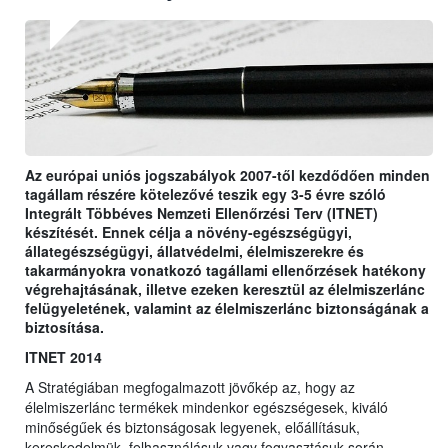
Az európai uniós jogszabályok 2007-től kezdődően minden
tagállam részére kötelezővé teszik egy 3-5 évre szóló
Integrált Többéves Nemzeti Ellenőrzési Terv (ITNET)
készítését. Ennek célja a növény-egészségügyi,
állategészségügyi, állatvédelmi, élelmiszerekre és
takarmányokra vonatkozó tagállami ellenőrzések hatékony
végrehajtásának, illetve ezeken keresztül az élelmiszerlánc
felügyeletének, valamint az élelmiszerlánc biztonságának a
biztosítása.
ITNET 2014
A Stratégiában megfogalmazott jövőkép az, hogy az
élelmiszerlánc termékek mindenkor egészségesek, kiváló
minőségűek és biztonságosak legyenek, előállításuk,
kereskedelmük, felhasználásuk vagy fogyasztásuk során