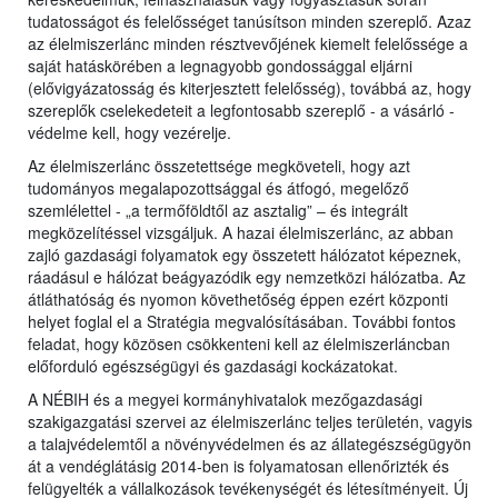
tudatosságot és felelősséget tanúsítson minden szereplő. Azaz
az élelmiszerlánc minden résztvevőjének kiemelt felelőssége a
saját hatáskörében a legnagyobb gondossággal eljárni
(elővigyázatosság és kiterjesztett felelősség), továbbá az, hogy
szereplők cselekedeteit a legfontosabb szereplő - a vásárló -
védelme kell, hogy vezérelje.
Az élelmiszerlánc összetettsége megköveteli, hogy azt
tudományos megalapozottsággal és átfogó, megelőző
szemlélettel - „a termőföldtől az asztalig” – és integrált
megközelítéssel vizsgáljuk. A hazai élelmiszerlánc, az abban
zajló gazdasági folyamatok egy összetett hálózatot képeznek,
ráadásul e hálózat beágyazódik egy nemzetközi hálózatba. Az
átláthatóság és nyomon követhetőség éppen ezért központi
helyet foglal el a Stratégia megvalósításában. További fontos
feladat, hogy közösen csökkenteni kell az élelmiszerláncban
előforduló egészségügyi és gazdasági kockázatokat.
A NÉBIH és a megyei kormányhivatalok mezőgazdasági
szakigazgatási szervei az élelmiszerlánc teljes területén, vagyis
a talajvédelemtől a növényvédelmen és az állategészségügyön
át a vendéglátásig 2014-ben is folyamatosan ellenőrizték és
felügyelték a vállalkozások tevékenységét és létesítményeit. Új