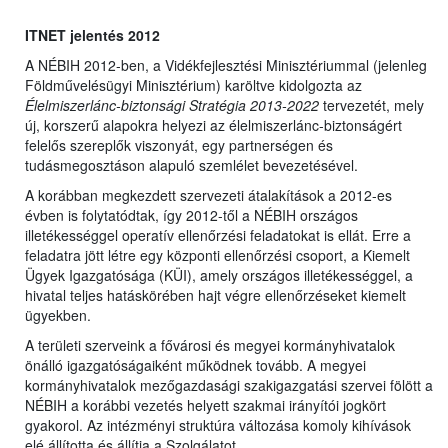
ITNET jelentés 2012
A NÉBIH 2012-ben, a Vidékfejlesztési Minisztériummal (jelenleg
Földművelésügyi Minisztérium) karöltve kidolgozta az
Élelmiszerlánc-biztonsági Stratégia 2013-2022
tervezetét, mely
új, korszerű alapokra helyezi az élelmiszerlánc-biztonságért
felelős szereplők viszonyát, egy partnerségen és
tudásmegosztáson alapuló szemlélet bevezetésével.
A korábban megkezdett szervezeti átalakítások a 2012-es
évben is folytatódtak, így 2012-től a NÉBIH országos
illetékességgel operatív ellenőrzési feladatokat is ellát. Erre a
feladatra jött létre egy központi ellenőrzési csoport, a Kiemelt
Ügyek Igazgatósága (KÜI), amely országos illetékességgel, a
hivatal teljes hatáskörében hajt végre ellenőrzéseket kiemelt
ügyekben.
A területi szerveink a fővárosi és megyei kormányhivatalok
önálló igazgatóságaiként működnek tovább. A megyei
kormányhivatalok mezőgazdasági szakigazgatási szervei fölött a
NÉBIH a korábbi vezetés helyett szakmai irányítói jogkört
gyakorol. Az intézményi struktúra változása komoly kihívások
elé állította és állítja a Szolgálatot.