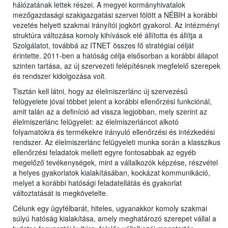
hálózatának lettek részei. A megyei kormányhivatalok
mezőgazdasági szakigazgatási szervei fölött a NÉBIH a korábbi
vezetés helyett szakmai irányítói jogkört gyakorol. Az intézményi
struktúra változása komoly kihívások elé állította és állítja a
Szolgálatot, továbbá az ITNET összes fő stratégiai célját
érintette. 2011-ben a hatóság célja elsősorban a korábbi állapot
szinten tartása, az új szervezeti felépítésnek megfelelő szerepek
és rendszer kidolgozása volt.
Tisztán kell látni, hogy az élelmiszerlánc új szervezésű
felügyelete jóval többet jelent a korábbi ellenőrzési funkciónál,
amit talán az a definíció ad vissza legjobban, mely szerint az
élelmiszerlánc felügyelet: az élelmiszerláncot alkotó
folyamatokra és termékekre irányuló ellenőrzési és intézkedési
rendszer. Az élelmiszerlánc felügyeleti munka során a klasszikus
ellenőrzési feladatok mellett egyre fontosabbak az egyéb
megelőző tevékenységek, mint a vállalkozók képzése, részvétel
a helyes gyakorlatok kialakításában, kockázat kommunikáció,
melyet a korábbi hatósági feladatellátás és gyakorlat
változtatását is megkövetelte.
Célunk egy ügyfélbarát, hiteles, ugyanakkor komoly szakmai
súlyú hatóság kialakítása, amely meghatározó szerepet vállal a