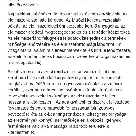
ellenőrzésével is.
Napjainkban különösen fontossá vált az élelmiszer-higiénia, az
élelmiszer-biztonság kérdése. Az MgSzH kollégái vizsgálják
például az élelmiszerekkel érintkezésbe kerülő anyagokat, az
élelmiszer eredetű megbetegedéseket és a fertőtlenítőszereket.
Az élelmiszerlánc-felügyeleti feladatok kiterjednek a termékek
minőségellenőrzésére és élelmiszerbiztonsági laboratóriumi
vizsgálataira, valamint a létesítmények teljes körű ellenőrzésére,
az élelmiszerlánc teljes hosszában (beleértve a forgalmazást és
a vendéglátást is).
Az intézményi tervezési rendszer sokat változott, miután
korábban hiányzott a költséghatékonyság és rendszerszintű
megközelítés. 2009-ben már egyes változások bevezetésre
kerültek, azonban a tervezés továbbra is fontos terület, és a
tervezési alapelveket szükséges az élelmiszerlánc teljes
hosszára is kiterjeszteni. Az adatgyűjtési rendszerek fejlesztése
folyamatos és egyre nagyobb fontossággal bír. 2009-es
bevezetése óta az e-Learning rendszert költséghatékonysága,
az eredmények könnyű mérhetősége és a képzési igények
felmérésére való alkalmassága miatt több területre is
kiterjesztettük.