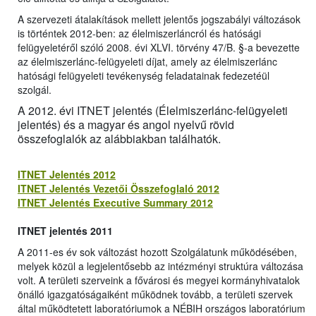
A szervezeti átalakítások mellett jelentős jogszabályi változások
is történtek 2012-ben: az élelmiszerláncról és hatósági
felügyeletéről szóló 2008. évi XLVI. törvény 47/B. §-a bevezette
az élelmiszerlánc-felügyeleti díjat, amely az élelmiszerlánc
hatósági felügyeleti tevékenység feladatainak fedezetéül
szolgál.
A 2012. évi ITNET jelentés (Élelmiszerlánc-felügyeleti
jelentés) és a magyar és angol nyelvű rövid
összefoglalók az alábbiakban találhatók.
ITNET Jelentés 2012
ITNET Jelentés Vezetői Összefoglaló 2012
ITNET Jelentés Executive Summary 2012
ITNET jelentés 2011
A 2011-es év sok változást hozott Szolgálatunk működésében,
melyek közül a legjelentősebb az intézményi struktúra változása
volt. A területi szerveink a fővárosi és megyei kormányhivatalok
önálló igazgatóságaiként működnek tovább, a területi szervek
által működtetett laboratóriumok a NÉBIH országos laboratórium