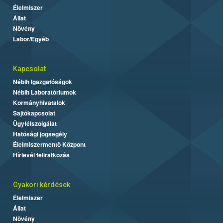
Élelmiszer
Állat
Növény
Labor/Egyéb
Kapcsolat
Nébih Igazgatóságok
Nébih Laboratóriumok
Kormányhivatalok
Sajtókapcsolat
Ügyfélszolgálat
Hatósági jogsegély
Élelmiszermentő Központ
Hírlevél feliratkozás
Gyakori kérdések
Élelmiszer
Állat
Növény