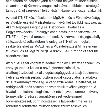
átláthatóbb és hatékonyabb alapokra helyezi működésünket;
valamint az új Kormány megalakulásával a többéves stratégiát
támogató, új szervezeti felépítésű intézményrendszer alakult ki.
Az első ITNET készítésekor az MgSzH-n és a Földmüvelésügyi
és Vidékfejlesztési Minisztériumon kívül két további hatóság, az
Állami Népegészségügyi és Tisztiorvosi Hivatal és a
Fogyasztóvédelmi Főfelügyelőség hatáskörébe tartoztak az
ITNET hatálya alá tartozó területek. A szervezeti és jogszabályi
változások következtében jelenleg az ITNET-ben foglalt
szakterületeket az MgSzH és a Vidékfejlesztési Minisztérium
felügyeli, és az MgSzH végzi a 882/2004/EK rendelet szerinti
ellenőrzéseket.
Az MgSzH által végzett feladatok rendkívül szerteágazóak, így
irányítja többek között a növénytermesztéssel, az
állattenyésztéssel, az állategészségüggyel, a talajvédelemmel,
illetve az élelmiszerlánc-biztonsággal kapcsolatos feladatokat,
de a takarmánybiztonság, a vadgazdálkodás, a halászat, az
erdőgazdálkodás szintén hozzátartozik tevékenységéhez. A
hivatal munkatársai foglalkoznak növényvédelemmel, növényi
termék ellenőrzéssel, agrárkörnyezet-védelemmel,
borellenőrzéssel, borminősítéssel, állatvédelemmel és az
agrárpiaci rendtartás működésének szervezésével és