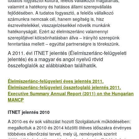
tudatos fogyasztói kultúra, felelős vállalkozói magatartás,
valamint a hatékony és hatásos állami szerepvállalás
fejlődésében. A tudatos fogyasztó, a felelős vállalkozó
számunkra nemcsak cél, hanem segítség is, hisz
észrevételeikkel, visszajelzéseikkel növelik munkánk
hatékonyságát. Ezért az élelmiszerlánc valamennyi
szereplőjével kölcsönhatásban állva – irányító szerepünk
fenntartása mellett – egyúttal partnerségre is törekszünk.
A 2011. évi ITNET jelentés (Élelmiszerlánc-felügyeleti
jelentés) és a magyar és angol nyelvű rövid
összefoglalók az alábbiakban találhatók.
Élelmiszerlánc-felügyeleti éves jelentés 2011.
Élelmiszerlánc-felügyeleti összefoglaló jelentés 2011.
Executive Summary Annual Report (2011) on the Hungarian
MANCP
ITNET jelentés 2010
A 2010-es év sok változást hozott Szolgálatunk működésében:
megalkottuk a 2010 és 2014 közötti ötéves időszakra érvényes
többéves ellenőrzési tervet, mely új, reményeink szerint