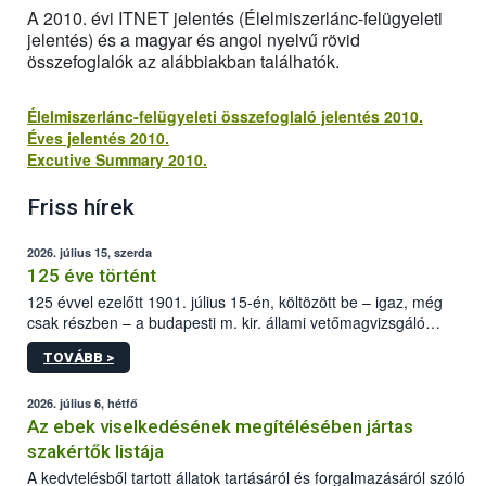
A 2010. évi ITNET jelentés (Élelmiszerlánc-felügyeleti
jelentés) és a magyar és angol nyelvű rövid
összefoglalók az alábbiakban találhatók.
Élelmiszerlánc-felügyeleti összefoglaló jelentés 2010.
Éves jelentés 2010.
Excutive Summary 2010.
Friss hírek
2026. július 15, szerda
125 éve történt
125 évvel ezelőtt 1901. július 15-én, költözött be – igaz, még
csak részben – a budapesti m. kir. állami vetőmagvizsgáló
állomás a Kis Rókus utca 15. szám alatti, Czigler Győző által
TOVÁBB >
tervezett új épületébe.
2026. július 6, hétfő
Az ebek viselkedésének megítélésében jártas
szakértők listája
A kedvtelésből tartott állatok tartásáról és forgalmazásáról szóló