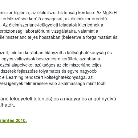
lmiszer-higiénia, az élelmiszer-biztonság kérdése. Az MgSzH
el érintkezésbe kerülő anyagokat, az élelmiszer eredetű
Az élelmiszerlánc-felügyeleti feladatok kiterjednek a
biztonsági laboratóriumi vizsgálataira, valamint a
 élelmiszerlánc teljes hosszában (beleértve a forgalmazást és
ozott, miután korábban hiányzott a költséghatékonyság és
 egyes változások bevezetésre kerültek, azonban a
rvezési alapelveket szükséges az élelmiszerlánc teljes
rendszerek fejlesztése folyamatos és egyre nagyobb
z e-Learning rendszert költséghatékonysága, az
si igények felmérésére való alkalmassága miatt több
ánc-felügyeleti jelentés) és a magyar és angol nyelvű
lhatók.
elentés 2010.