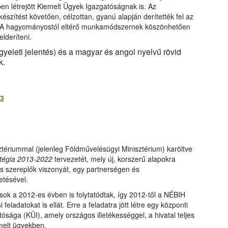
en létrejött Kiemelt Ügyek Igazgatóságnak is. Az
zítést követően, célzottan, gyanú alapján derítették fel az
et. A hagyományostól eltérő munkamódszernek köszönhetően
lderíteni.
yeleti jelentés) és a magyar és angol nyelvű rövid
k.
13
ztériummal (jelenleg Földművelésügyi Minisztérium) karöltve
atégia 2013-2022
tervezetét, mely új, korszerű alapokra
lős szereplők viszonyát, egy partnerségen és
etésével.
sok a 2012-es évben is folytatódtak, így 2012-től a NÉBIH
feladatokat is ellát. Erre a feladatra jött létre egy központi
ósága (KÜI), amely országos illetékességgel, a hivatal teljes
melt ügyekben.