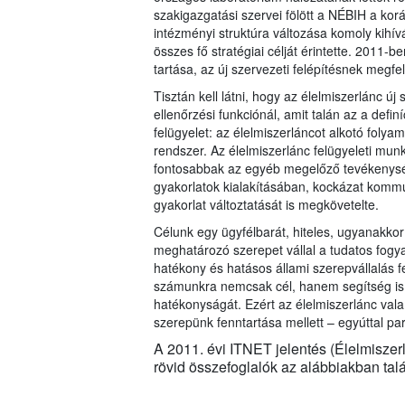
szakigazgatási szervei fölött a NÉBIH a korá
intézményi struktúra változása komoly kihívás
összes fő stratégiai célját érintette. 2011-b
tartása, az új szervezeti felépítésnek megfe
Tisztán kell látni, hogy az élelmiszerlánc új
ellenőrzési funkciónál, amit talán az a defin
felügyelet: az élelmiszerláncot alkotó folya
rendszer. Az élelmiszerlánc felügyeleti munk
fontosabbak az egyéb megelőző tevékenység
gyakorlatok kialakításában, kockázat kommun
gyakorlat változtatását is megkövetelte.
Célunk egy ügyfélbarát, hiteles, ugyanakko
meghatározó szerepet vállal a tudatos fogyas
hatékony és hatásos állami szerepvállalás fe
számunkra nemcsak cél, hanem segítség is, 
hatékonyságát. Ezért az élelmiszerlánc vala
szerepünk fenntartása mellett – egyúttal pa
A 2011. évi ITNET jelentés (Élelmiszerl
rövid összefoglalók az alábbiakban talá