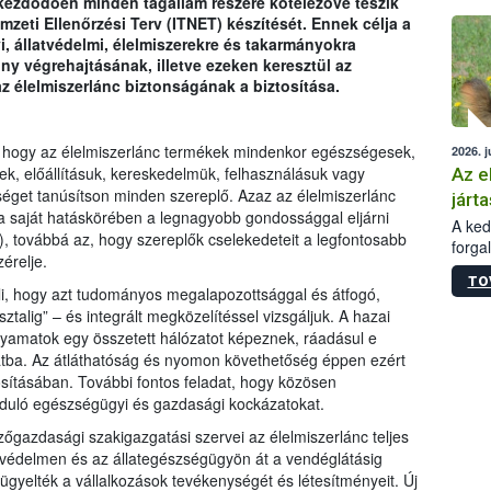
kezdődően minden tagállam részére kötelezővé teszik
épüle
mzeti Ellenőrzési Terv (ITNET) készítését. Ennek célja a
 állatvédelmi, élelmiszerekre és takarmányokra
ny végrehajtásának, illetve ezeken keresztül az
az élelmiszerlánc biztonságának a biztosítása.
 hogy az élelmiszerlánc termékek mindenkor egészségesek,
2026. j
k, előállításuk, kereskedelmük, felhasználásuk vagy
Az e
séget tanúsítson minden szereplő. Azaz az élelmiszerlánc
járta
a saját hatáskörében a legnagyobb gondossággal eljárni
A kedv
g), továbbá az, hogy szereplők cselekedeteit a legfontosabb
forga
érelje.
Korm.
TO
sérül
li, hogy azt tudományos megalapozottsággal és átfogó,
felme
ztalig” – és integrált megközelítéssel vizsgáljuk. A hazai
veszé
olyamatok egy összetett hálózatot képeznek, ráadásul e
Ezen 
tba. Az átláthatóság és nyomon követhetőség éppen ezért
vonni
lósításában. További fontos feladat, hogy közösen
jártas
orduló egészségügyi és gazdasági kockázatokat.
gazdasági szakigazgatási szervei az élelmiszerlánc teljes
nyvédelmen és az állategészségügyön át a vendéglátásig
lügyelték a vállalkozások tevékenységét és létesítményeit. Új