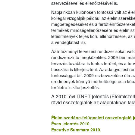
szervezésével és ellenőrzésével is.
Napjainkban különösen fontossá vált az éle
kollégái vizsgálják például az élelmiszerekk
megbetegedéseket és a fertőtlenítőszereket. 
termékek minőségellenőrzésére és élelmiszer
létesítmények teljes körű ellenőrzésére, az
a vendéglátást is).
Az intézményi tervezési rendszer sokat vált
rendszerszintű megközelítés. 2009-ben már
tervezés továbbra is fontos terület, és a te
hosszára is kiterjeszteni. Az adatgyűjtési 
fontossággal bír. 2009-es bevezetése óta a
eredmények könnyű mérhetősége és a képzé
területre is kiterjesztettük.
A 2010. évi ITNET jelentés (Élelmiszerl
rövid összefoglalók az alábbiakban talá
Élelmiszerlánc-felügyeleti összefoglaló j
Éves jelentés 2010.
Excutive Summary 2010.