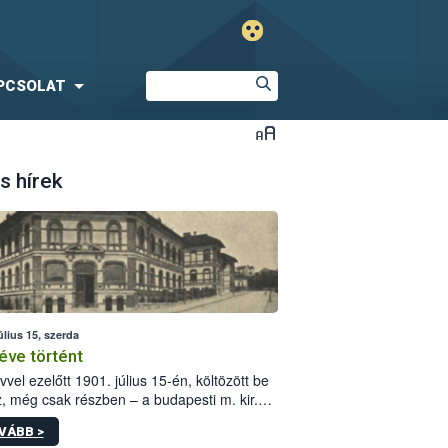
PCSOLAT
s hírek
úlius 15, szerda
éve történt
vvel ezelőtt 1901. július 15-én, költözött be
z, még csak részben – a budapesti m. kir.
i vetőmagvizsgáló állomás a Kis Rókus utca
VÁBB >
ám alatti, Czigler Győző által tervezett új