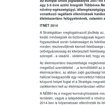
Az európai uniós jogszabályok 2007-től 
egy 3-5 évre szóló Integrált Többéves Ne
növény-egészségügyi, állategészségügyi,
vonatkozó tagállami ellenőrzések hatéko
élelmiszerlánc felügyeletének, valamint 
ITNET 2014
A Stratégiában megfogalmazott jövőkép az,
kiváló minőségűek és biztonságosak legyene
fogyasztásuk során tudatosságot és felelős
minden résztvevőjének kiemelt felelőssége 
(elővigyázatosság és kiterjesztett felelőssé
szereplő - a vásárló - védelme kell, hogy vez
Az élelmiszerlánc összetettsége megkövete
megelőző szemlélettel - „a termőföldtől az as
élelmiszerlánc, az abban zajló gazdasági f
hálózat beágyazódik egy nemzetközi hálóza
központi helyet foglal el a Stratégia megva
csökkenteni kell az élelmiszerláncban előf
A NÉBIH és a megyei kormányhivatalok mező
területén, vagyis a talajvédelemtől a növé
2014-ben is folyamatosan ellenőrizték és fe