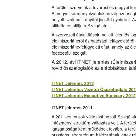
A területi szerveink a fővárosi és megyei 
A megyei kormányhivatalok mezőgazdasági s
helyett szakmai irányítói jogkört gyakorol. 
állította és állítja a Szolgálatot.
A szervezeti átalakítások mellett jelentős jo
élelmiszerláncról és hatósági felügyeletéről
élelmiszerlánc-felügyeleti díjat, amely az é
fedezetéül szolgál.
A 2012. évi ITNET jelentés (Élelmiszerl
rövid összefoglalók az alábbiakban talá
ITNET Jelentés 2012
ITNET Jelentés Vezetői Összefoglaló 20
ITNET Jelentés Executive Summary 2012
ITNET jelentés 2011
A 2011-es év sok változást hozott Szolgála
intézményi struktúra változása volt. A terül
igazgatóságaiként működnek tovább, a terül
országos laboratórium hálózatának lettek 