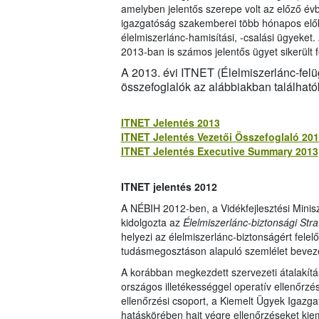
amelyben jelentős szerepe volt az előző évb
igazgatóság szakemberei több hónapos előkés
élelmiszerlánc-hamisítási, -csalási ügyek
2013-ban is számos jelentős ügyet sikerült fe
A 2013. évi ITNET (Élelmiszerlánc-felüg
összefoglalók az alábbiakban található
ITNET Jelentés 2013
ITNET Jelentés Vezetői Összefoglaló 20
ITNET Jelentés Executive Summary 2013
ITNET jelentés 2012
A NÉBIH 2012-ben, a Vidékfejlesztési Minis
kidolgozta az
Élelmiszerlánc-biztonsági Str
helyezi az élelmiszerlánc-biztonságért fele
tudásmegosztáson alapuló szemlélet bevez
A korábban megkezdett szervezeti átalakítá
országos illetékességgel operatív ellenőrzési 
ellenőrzési csoport, a Kiemelt Ügyek Igazgat
hatáskörében hajt végre ellenőrzéseket kie