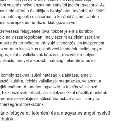
bbi vezetés helyett szakmai irányítói jogkört gyakorol. Az
ok elé állította és állítja a Szolgálatot, továbbá az ITNET
en a hatóság célja elsősorban a korábbi állapot szinten
lelő szerepek és rendszer kidolgozása volt.
 szervezésű felügyelete jóval többet jelent a korábbi
íció ad vissza legjobban, mely szerint az élelmiszerlánc
matokra és termékekre irányuló ellenőrzési és intézkedési
a során a klasszikus ellenőrzési feladatok mellett egyre
ek, mint a vállalkozók képzése, részvétel a helyes
ikáció, melyet a korábbi hatósági feladatellátás és
r komoly szakmai súlyú hatóság kialakítása, amely
ztói kultúra, felelős vállalkozói magatartás, valamint a
jlődésében. A tudatos fogyasztó, a felelős vállalkozó
hisz észrevételeikkel, visszajelzéseikkel növelik munkánk
mennyi szereplőjével kölcsönhatásban állva – irányító
rtnerségre is törekszünk.
ánc-felügyeleti jelentés) és a magyar és angol nyelvű
lhatók.