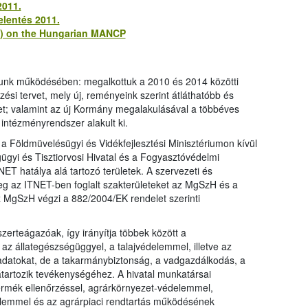
2011.
elentés 2011.
1) on the Hungarian MANCP
atunk működésében: megalkottuk a 2010 és 2014 közötti
ési tervet, mely új, reményeink szerint átláthatóbb és
t; valamint az új Kormány megalakulásával a többéves
 intézményrendszer alakult ki.
 Földmüvelésügyi és Vidékfejlesztési Minisztériumon kívül
ügyi és Tisztiorvosi Hivatal és a Fogyasztóvédelmi
ET hatálya alá tartozó területek. A szervezeti és
leg az ITNET-ben foglalt szakterületeket az MgSzH és a
az MgSzH végzi a 882/2004/EK rendelet szerinti
zerteágazóak, így irányítja többek között a
 az állategészségüggyel, a talajvédelemmel, illetve az
ladatokat, de a takarmánybiztonság, a vadgazdálkodás, a
tartozik tevékenységéhez. A hivatal munkatársai
rmék ellenőrzéssel, agrárkörnyezet-védelemmel,
delemmel és az agrárpiaci rendtartás működésének