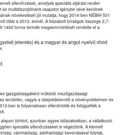
emelt ellenőrzések, amelyek speciális eljárási rendet
 és multidiszciplináris csapatot igénybe véve kerülnek
gának növekedését jól mutatja, hogy 2014-ben NÉBIH 531
olt több a 2013. évinél. A kiszabott bírságok összege 2,7-
lett 1460 tonna termék megsemmisítését rendelte el a
yeleti jelentés) és a magyar és angol nyelvű rövid
k.
14
yes igazgatóságaként működő mezőgazdasági
ljes területén, vagyis a talajvédelemtől a növényvédelmen és
13-ban is folyamatosan ellenőrizték és felügyelték a
it.
 alapon történt, azonban egyes időszakokban, a vállalkozói
ggően speciális ellenőrzéseket is végeztünk. A kiemelt
dőrség, vámhatóság, adóhatóság) bevonásával folytak,