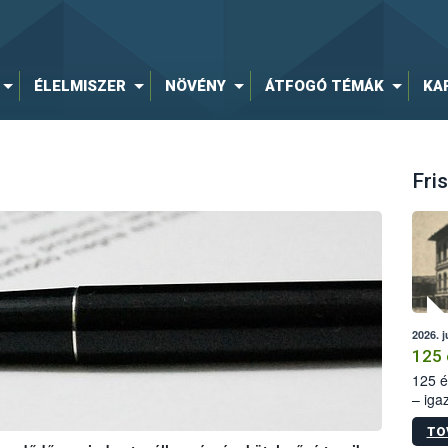
ÉLELMISZER
NÖVÉNY
ÁTFOGÓ TÉMÁK
KA
Fris
2026. j
125 
125 é
– iga
állam
TO
15. sz