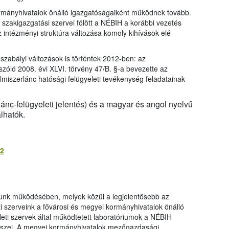
kormányhivatalok önálló igazgatóságaiként működnek tovább.
zakigazgatási szervei fölött a NÉBIH a korábbi vezetés
Az intézményi struktúra változása komoly kihívások elé
gszabályi változások is történtek 2012-ben: az
 szóló 2008. évi XLVI. törvény 47/B. §-a bevezette az
lelmiszerlánc hatósági felügyeleti tevékenység feladatainak
ánc-felügyeleti jelentés) és a magyar és angol nyelvű
lhatók.
12
tunk működésében, melyek közül a legjelentősebb az
eti szerveink a fővárosi és megyei kormányhivatalok önálló
eti szervek által működtetett laboratóriumok a NÉBIH
részei. A megyei kormányhivatalok mezőgazdasági