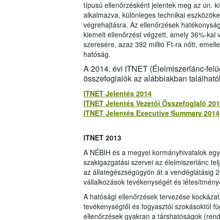
típusú ellenőrzésként jelentek meg az ún. ki
alkalmazva, különleges technikai eszközöket
végrehajtásra. Az ellenőrzések hatékonysá
kiemelt ellenőrzést végzett, amely 36%-kal v
szeresére, azaz 392 millió Ft-ra nőtt, emel
hatóság.
A 2014. évi ITNET (Élelmiszerlánc-felüg
összefoglalók az alábbiakban található
ITNET Jelentés 2014
ITNET Jelentés Vezetői Összefoglaló 20
ITNET Jelentés Executive Summary 2014
ITNET 2013
A NÉBIH és a megyei kormányhivatalok eg
szakigazgatási szervei az élelmiszerlánc te
az állategészségügyön át a vendéglátásig 20
vállalkozások tevékenységét és létesítménye
A hatósági ellenőrzések tervezése kockázat
tevékenységtől és fogyasztói szokásoktól fü
ellenőrzések gyakran a társhatóságok (ren