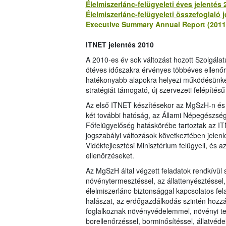
Élelmiszerlánc-felügyeleti éves jelentés 
Élelmiszerlánc-felügyeleti összefoglaló j
Executive Summary Annual Report (201
ITNET jelentés 2010
A 2010-es év sok változást hozott Szolgál
ötéves időszakra érvényes többéves ellenőrz
hatékonyabb alapokra helyezi működésünke
stratégiát támogató, új szervezeti felépítésű
Az első ITNET készítésekor az MgSzH-n és a
két további hatóság, az Állami Népegészség
Főfelügyelőség hatáskörébe tartoztak az ITN
jogszabályi változások következtében jelen
Vidékfejlesztési Minisztérium felügyeli, és 
ellenőrzéseket.
Az MgSzH által végzett feladatok rendkívül s
növénytermesztéssel, az állattenyésztéssel,
élelmiszerlánc-biztonsággal kapcsolatos fe
halászat, az erdőgazdálkodás szintén hozzá
foglalkoznak növényvédelemmel, növényi te
borellenőrzéssel, borminősítéssel, állatvé