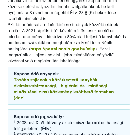
vonatkozó rendelet2 értelmében ugyanis szeptembertől a
közétkeztetési pályázaton induló szolgáltatóknak be kell
nyújtania a 3 évnél nem régebbi Éltv. 23.§ (5) bekezdése
szerinti minősítést is.
Szintén módosul a minősítési eredmények közzétételének
rendje. A 2021. április 1-jét követő minősítések esetében
minden eredmény – ideértve a 80% alatt teljesítő konyhákét is –
pontosan, százalékban meghatározva kerül fel a Nébih
honlapjára (
https://portal.nebih.gov.hu/mkp
). Ezzel
megszűnik a „fejlesztés alatt, jobb minősítésre pályázik”
jelzéssel való megjelenítés lehetősége.
Kapcsolódó anyagok
:
Tovább zajlanak a közétkeztető konyhák
élelmiszerbiztonsági, –higiéniai és –minőségi
minősítései című közlemény letölthető formában
(doc)
Kapcsolódó jogszabály:
1
2008. évi XLVI. törvény az élelmiszerláncról és hatósági
felügyeletéről (Éltv.)
2
676/2020. (XII.28.) Kormányrendelet a közétkeztetés