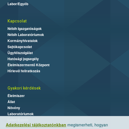
Labor/Egyéb
Kapcsolat
Nébih Igazgatóságok
Nébih Laboratóriumok
Kormányhivatalok
Sajtókapcsolat
Ügyfélszolgálat
Hatósági jogsegély
Élelmiszermentő Központ
Hírlevél feliratkozás
Gyakori kérdések
Élelmiszer
Állat
Növény
Laboratóriumok
Labor/Egyéb
Adatkezelési tájékoztatónkban
megismerheti, hogyan