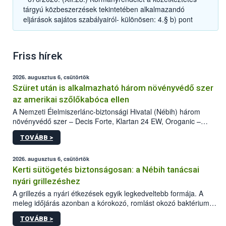
tárgyú közbeszerzések tekintetében alkalmazandó
eljárások sajátos szabályairól- különösen: 4.§ b) pont
Friss hírek
2026. augusztus 6, csütörtök
Szüret után is alkalmazható három növényvédő szer
az amerikai szőlőkabóca ellen
A Nemzeti Élelmiszerlánc-biztonsági Hivatal (Nébih) három
növényvédő szer – Decis Forte, Klartan 24 EW, Oroganic –
engedélyokiratát módosította, így azok a szüretet követően,
TOVÁBB >
egészen a vesszőérettség (BBCH 91) stádiumáig
felhasználhatóak a szőlőben. A kiterjesztések célja, hogy a korai
érésű szőlőkben is legyen lehetőség a károsító elleni további
2026. augusztus 6, csütörtök
védekezésre. Az Oroganic készítmény kis kiszerelésben kiskerti
Kerti sütögetés biztonságosan: a Nébih tanácsai
felhasználók számára is elérhető és ökológiai termesztésben is
nyári grillezéshez
engedélyezett.
A grillezés a nyári étkezések egyik legkedveltebb formája. A
meleg időjárás azonban a kórokozó, romlást okozó baktériumok
gyorsabb szaporodásának is kedvez. A szabadtéri sütögetés
TOVÁBB >
ezért nem csupán a megfelelő sütési technikáról szól: legalább