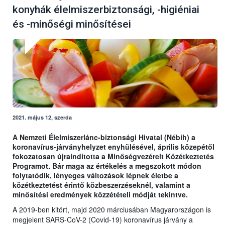
konyhák élelmiszerbiztonsági, -higiéniai
és -minőségi minősítései
2021. május 12, szerda
A Nemzeti Élelmiszerlánc-biztonsági Hivatal (Nébih) a
koronavírus-járványhelyzet enyhülésével, április közepétől
fokozatosan újraindította a Minőségvezérelt Közétkeztetés
Programot. Bár maga az értékelés a megszokott módon
folytatódik, lényeges változások lépnek életbe a
közétkeztetést érintő közbeszerzéseknél, valamint a
minősítési eredmények közzétételi módját tekintve.
A 2019-ben kitört, majd 2020 márciusában Magyarországon is
megjelent SARS-CoV-2 (Covid-19) koronavírus járvány a