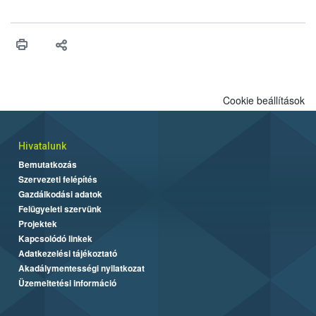
ilyen fontos az alapanyagok biztonságos kezelése, az alapvető
higiéniai szabályok betartása, a megfelelő hőkezelés, valamint a
maradékok szakszerű tárolása. A Nemzeti Élelmiszerlánc-
biztonsági Hivatal (Nébih) Oktatási Programja összegyűjtötte a
biztonságos grillezés legfontosabb tudnivalóit.
Cookie beállítások
Hivatalunk
Bemutatkozás
Szervezeti felépítés
Gazdálkodási adatok
Felügyeleti szervünk
Projektek
Kapcsolódó linkek
Adatkezelési tájékoztató
Akadálymentességi nyilatkozat
Üzemeltetési információ