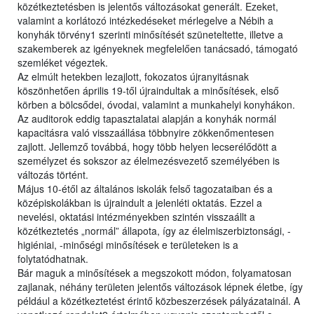
közétkeztetésben is jelentős változásokat generált. Ezeket,
valamint a korlátozó intézkedéseket mérlegelve a Nébih a
konyhák törvény1 szerinti minősítését szüneteltette, illetve a
szakemberek az igényeknek megfelelően tanácsadó, támogató
szemléket végeztek.
Az elmúlt hetekben lezajlott, fokozatos újranyitásnak
köszönhetően április 19-től újraindultak a minősítések, első
körben a bölcsődei, óvodai, valamint a munkahelyi konyhákon.
Az auditorok eddig tapasztalatai alapján a konyhák normál
kapacitásra való visszaállása többnyire zökkenőmentesen
zajlott. Jellemző továbbá, hogy több helyen lecserélődött a
személyzet és sokszor az élelmezésvezető személyében is
változás történt.
Május 10-étől az általános iskolák felső tagozataiban és a
középiskolákban is újraindult a jelenléti oktatás. Ezzel a
nevelési, oktatási intézményekben szintén visszaállt a
közétkeztetés „normál” állapota, így az élelmiszerbiztonsági, -
higiéniai, -minőségi minősítések e területeken is a
folytatódhatnak.
Bár maguk a minősítések a megszokott módon, folyamatosan
zajlanak, néhány területen jelentős változások lépnek életbe, így
például a közétkeztetést érintő közbeszerzések pályázatainál. A