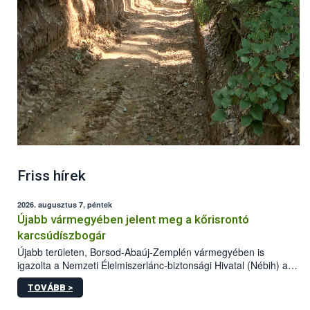
Friss hírek
2026. augusztus 7, péntek
Újabb vármegyében jelent meg a kőrisrontó
karcsúdíszbogár
Újabb területen, Borsod-Abaúj-Zemplén vármegyében is
igazolta a Nemzeti Élelmiszerlánc-biztonsági Hivatal (Nébih) a
kőrisrontó karcsúdíszbogár (Agrilus planipennis) jelenlétét. A
TOVÁBB >
kártevőt nem csak színcsapdában találták meg, de már fertőzött
fában is azonosították. A növényvédelmi szakemberek folytatják