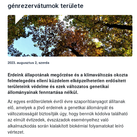
génrezervátumok területe
2023. augusztus 2, szerda
Erdeink állapotának megőrzése és a klímaváltozás okozta
felmelegedés elleni küzdelem elképzelhetetlen erdősített
területeink védelme és ezek változatos genetikai
állományainak fenntartása nélkül.
Az egyes erdőterületek évről évre szaporítóanyagot állítanak
elő, amelyek a jövő erdeinek a genetikai állományát és
változatosságát biztosítják úgy, hogy bennük kódolva található
az elmúlt évtizedek, évszázadok eseményeihez való
alkalmazkodás során kialakított biokémiai folyamatokat leíró
vértezet.