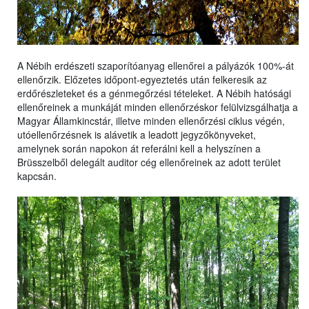
A Nébih erdészeti szaporítóanyag ellenőrei a pályázók 100%-át
ellenőrzik. Előzetes időpont-egyeztetés után felkeresik az
erdőrészleteket és a génmegőrzési tételeket. A Nébih hatósági
ellenőreinek a munkáját minden ellenőrzéskor felülvizsgálhatja a
Magyar Államkincstár, illetve minden ellenőrzési ciklus végén,
utóellenőrzésnek is alávetik a leadott jegyzőkönyveket,
amelynek során napokon át referálni kell a helyszínen a
Brüsszelből delegált auditor cég ellenőreinek az adott terület
kapcsán.