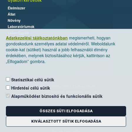
Gyakori kérdések
Élelmiszer
Állat
Növény
Laboratóriumok
Labor/Egyéb
Adatkezelési tájékoztatónkban
megismerheti, hogyan
gondoskodunk személyes adatai védelméről. Weboldalunk
cookie-kat (sütiket) használ a jobb felhasználói élmény
érdekében, melynek biztosításához kérjük, kattintson az
„Elfogadom” gombra.
Statisztikai célú sütik
Nemzeti Élelmiszerlánc-biztonsági Hivatal
Hirdetési célú sütik
Cím: 1024 Budapest, Keleti Károly utca. 24.
Alapműködést biztosító és funkcionális sütik
Levelezési cím: 1525 Budapest. Pf. 30.
ÖSSZES SÜTI ELFOGADÁSA
E-mail:
ugyfelszolgalat@nebih.gov.hu
Zöld szám: 06-80/263-244
KIVÁLASZTOTT SÜTIK ELFOGADÁSA
Telefon: 06-1/ 336-9000
Fax: 06-1/336-9479