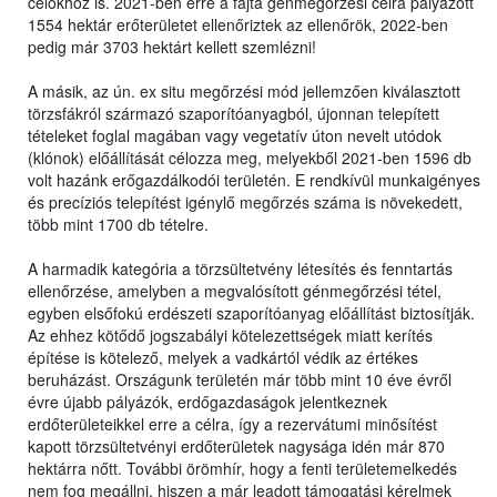
célokhoz is. 2021-ben erre a fajta génmegőrzési célra pályázott
1554 hektár erőterületet ellenőriztek az ellenőrök, 2022-ben
pedig már 3703 hektárt kellett szemlézni!
A másik, az ún. ex situ megőrzési mód jellemzően kiválasztott
törzsfákról származó szaporítóanyagból, újonnan telepített
tételeket foglal magában vagy vegetatív úton nevelt utódok
(klónok) előállítását célozza meg, melyekből 2021-ben 1596 db
volt hazánk erőgazdálkodói területén. E rendkívül munkaigényes
és precíziós telepítést igénylő megőrzés száma is növekedett,
több mint 1700 db tételre.
A harmadik kategória a törzsültetvény létesítés és fenntartás
ellenőrzése, amelyben a megvalósított génmegőrzési tétel,
egyben elsőfokú erdészeti szaporítóanyag előállítást biztosítják.
Az ehhez kötődő jogszabályi kötelezettségek miatt kerítés
építése is kötelező, melyek a vadkártól védik az értékes
beruházást. Országunk területén már több mint 10 éve évről
évre újabb pályázók, erdőgazdaságok jelentkeznek
erdőterületeikkel erre a célra, így a rezervátumi minősítést
kapott törzsültetvényi erdőterületek nagysága idén már 870
hektárra nőtt. További örömhír, hogy a fenti területemelkedés
nem fog megállni, hiszen a már leadott támogatási kérelmek