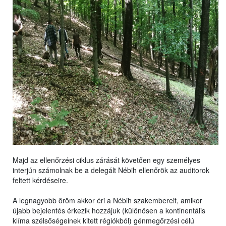
Majd az ellenőrzési ciklus zárását követően egy személyes
interjún számolnak be a delegált Nébih ellenőrök az auditorok
feltett kérdéseire.
A legnagyobb öröm akkor éri a Nébih szakembereit, amikor
újabb bejelentés érkezik hozzájuk (különösen a kontinentális
klíma szélsőségeinek kitett régiókból) génmegőrzési célú