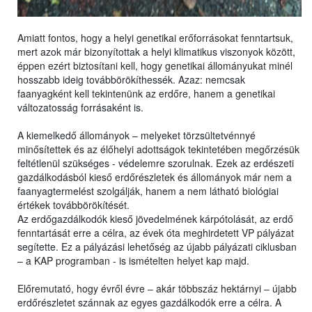
Amiatt fontos, hogy a helyi genetikai erőforrásokat fenntartsuk,
mert azok már bizonyítottak a helyi klimatikus viszonyok között,
éppen ezért biztosítani kell, hogy genetikai állományukat minél
hosszabb ideig továbbörökíthessék. Azaz: nemcsak
faanyagként kell tekintenünk az erdőre, hanem a genetikai
változatosság forrásaként is.
A kiemelkedő állományok – melyeket törzsültetvénnyé
minősítettek és az élőhelyi adottságok tekintetében megőrzésük
feltétlenül szükséges - védelemre szorulnak. Ezek az erdészeti
gazdálkodásból kieső erdőrészletek és állományok már nem a
faanyagtermelést szolgálják, hanem a nem látható biológiai
értékek továbbörökítését.
Az erdőgazdálkodók kieső jövedelmének kárpótolását, az erdő
fenntartását erre a célra, az évek óta meghirdetett VP pályázat
segítette. Ez a pályázási lehetőség az újabb pályázati ciklusban
– a KAP programban - is ismételten helyet kap majd.
Előremutató, hogy évről évre ‒ akár többszáz hektárnyi ‒ újabb
erdőrészletet szánnak az egyes gazdálkodók erre a célra. A