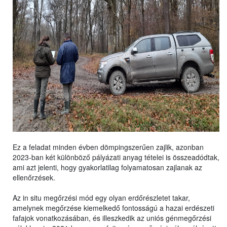
Ez a feladat minden évben dömpingszerűen zajlik, azonban
2023-ban két különböző pályázati anyag tételei is összeadódtak,
ami azt jelenti, hogy gyakorlatilag folyamatosan zajlanak az
ellenőrzések.
Az in situ megőrzési mód egy olyan erdőrészletet takar,
amelynek megőrzése kiemelkedő fontosságú a hazai erdészeti
fafajok vonatkozásában, és illeszkedik az uniós génmegőrzési