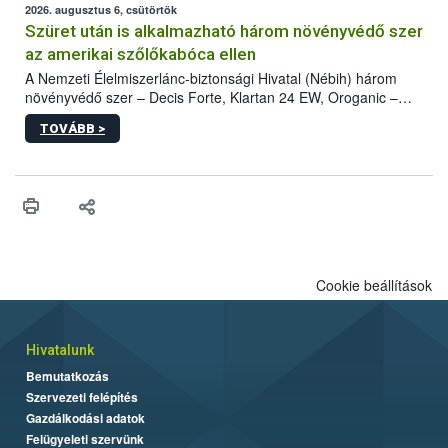
az intenzív felderítést, emellett az intézkedéseket a szlovák
2026. augusztus 6, csütörtök
hatósággal is összehangolják a terjedés megállítása érdekében.
Szüret után is alkalmazható három növényvédő szer
az amerikai szőlőkabóca ellen
A Nemzeti Élelmiszerlánc-biztonsági Hivatal (Nébih) három
növényvédő szer – Decis Forte, Klartan 24 EW, Oroganic –
engedélyokiratát módosította, így azok a szüretet követően,
TOVÁBB >
egészen a vesszőérettség (BBCH 91) stádiumáig
felhasználhatóak a szőlőben. A kiterjesztések célja, hogy a korai
érésű szőlőkben is legyen lehetőség a károsító elleni további
védekezésre. Az Oroganic készítmény kis kiszerelésben kiskerti
felhasználók számára is elérhető és ökológiai termesztésben is
engedélyezett.
Cookie beállítások
Hivatalunk
Bemutatkozás
Szervezeti felépítés
Gazdálkodási adatok
Felügyeleti szervünk