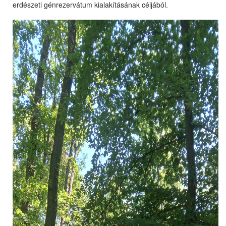
erdészeti génrezervátum kialakításának céljából.