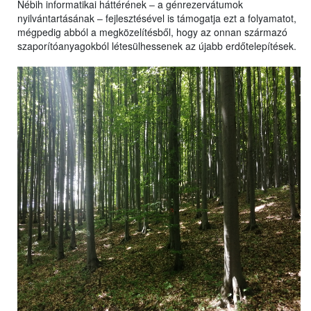
Nébih informatikai háttérének ‒ a génrezervátumok
nyilvántartásának ‒ fejlesztésével is támogatja ezt a folyamatot,
mégpedig abból a megközelítésből, hogy az onnan származó
szaporítóanyagokból létesülhessenek az újabb erdőtelepítések.