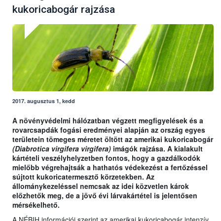
kukoricabogár rajzása
2017. augusztus 1, kedd
A növényvédelmi hálózatban végzett megfigyelések és a
rovarcsapdák fogási eredményei alapján az ország egyes
területein tömeges méretet öltött az amerikai kukoricabogár
(Diabrotica virgifera virgifera)
imágók rajzása. A kialakult
kártételi veszélyhelyzetben fontos, hogy a gazdálkodók
mielőbb végrehajtsák a hathatós védekezést a fertőzéssel
sújtott kukoricatermesztő körzetekben. Az
állománykezeléssel nemcsak az idei közvetlen károk
előzhetők meg, de a jövő évi lárvakártétel is jelentősen
mérsékelhető.
A NÉBIH információi szerint az amerikai kukoricabogár intenzív