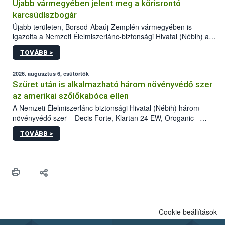
Újabb vármegyében jelent meg a kőrisrontó
karcsúdíszbogár
Újabb területen, Borsod-Abaúj-Zemplén vármegyében is
igazolta a Nemzeti Élelmiszerlánc-biztonsági Hivatal (Nébih) a
kőrisrontó karcsúdíszbogár (Agrilus planipennis) jelenlétét. A
TOVÁBB >
kártevőt nem csak színcsapdában találták meg, de már fertőzött
fában is azonosították. A növényvédelmi szakemberek folytatják
az intenzív felderítést, emellett az intézkedéseket a szlovák
2026. augusztus 6, csütörtök
hatósággal is összehangolják a terjedés megállítása érdekében.
Szüret után is alkalmazható három növényvédő szer
az amerikai szőlőkabóca ellen
A Nemzeti Élelmiszerlánc-biztonsági Hivatal (Nébih) három
növényvédő szer – Decis Forte, Klartan 24 EW, Oroganic –
engedélyokiratát módosította, így azok a szüretet követően,
TOVÁBB >
egészen a vesszőérettség (BBCH 91) stádiumáig
felhasználhatóak a szőlőben. A kiterjesztések célja, hogy a korai
érésű szőlőkben is legyen lehetőség a károsító elleni további
védekezésre. Az Oroganic készítmény kis kiszerelésben kiskerti
felhasználók számára is elérhető és ökológiai termesztésben is
engedélyezett.
Cookie beállítások