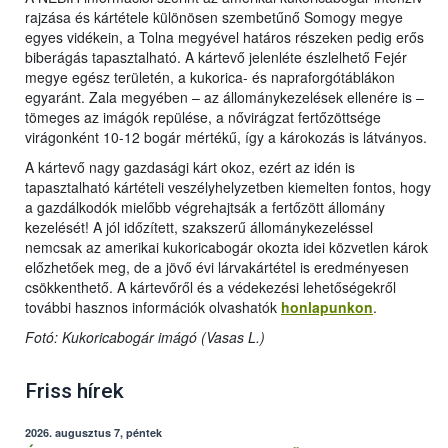
rajzása és kártétele különösen szembetűnő Somogy megye
egyes vidékein, a Tolna megyével határos részeken pedig erős
biberágás tapasztalható. A kártevő jelenléte észlelhető Fejér
megye egész területén, a kukorica- és napraforgótáblákon
egyaránt. Zala megyében – az állománykezelések ellenére is –
tömeges az imágók repülése, a nővirágzat fertőzöttsége
virágonként 10-12 bogár mértékű, így a károkozás is látványos.
A kártevő nagy gazdasági kárt okoz, ezért az idén is
tapasztalható kártételi veszélyhelyzetben kiemelten fontos, hogy
a gazdálkodók mielőbb végrehajtsák a fertőzött állomány
kezelését! A jól időzített, szakszerű állománykezeléssel
nemcsak az amerikai kukoricabogár okozta idei közvetlen károk
előzhetőek meg, de a jövő évi lárvakártétel is eredményesen
csökkenthető. A kártevőről és a védekezési lehetőségekről
további hasznos információk olvashatók
honlapunkon
.
Fotó: Kukoricabogár imágó (Vasas L.)
Friss hírek
2026. augusztus 7, péntek