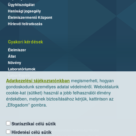
Ügyfélszolgálat
Hatósági jogsegély
Élelmiszermentő Központ
Hírlevél feliratkozás
Gyakori kérdések
Élelmiszer
Állat
Növény
Laboratóriumok
Labor/Egyéb
Adatkezelési tájékoztatónkban
megismerheti, hogyan
gondoskodunk személyes adatai védelméről. Weboldalunk
cookie-kat (sütiket) használ a jobb felhasználói élmény
érdekében, melynek biztosításához kérjük, kattintson az
„Elfogadom” gombra.
Statisztikai célú sütik
Nemzeti Élelmiszerlánc-biztonsági Hivatal
Hirdetési célú sütik
Cím: 1024 Budapest, Keleti Károly utca. 24.