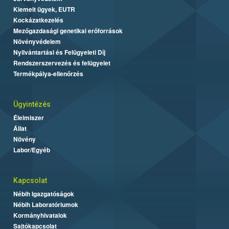
Kiemelt ügyek, EUTR
Kockázatkezelés
Mezőgazdasági genetikai erőforrások
Növényvédelem
Nyilvántartási és Felügyeleti Díj
Rendszerszervezés és felügyelet
Termékpálya-ellenőrzés
Ügyintézés
Élelmiszer
Állat
Növény
Labor/Egyéb
Kapcsolat
Nébih Igazgatóságok
Nébih Laboratóriumok
Kormányhivatalok
Sajtókapcsolat