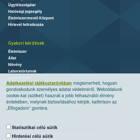
Ügyfélszolgálat
Hatósági jogsegély
Élelmiszermentő Központ
Hírlevél feliratkozás
Gyakori kérdések
Élelmiszer
Állat
Növény
Laboratóriumok
Labor/Egyéb
Adatkezelési tájékoztatónkban
megismerheti, hogyan
gondoskodunk személyes adatai védelméről. Weboldalunk
cookie-kat (sütiket) használ a jobb felhasználói élmény
érdekében, melynek biztosításához kérjük, kattintson az
„Elfogadom” gombra.
Statisztikai célú sütik
Nemzeti Élelmiszerlánc-biztonsági Hivatal
Hirdetési célú sütik
Cím: 1024 Budapest, Keleti Károly utca. 24.