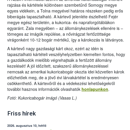
rajzása és kártétele különösen szembetűnő Somogy megye
egyes vidékein, a Tolna megyével határos részeken pedig erős
biberágás tapasztalható. A kártevő jelenléte észlelhető Fejér
megye egész területén, a kukorica- és napraforgótáblákon
egyaránt. Zala megyében – az állománykezelések ellenére is –
tömeges az imágók repülése, a nővirágzat fertőzöttsége
virágonként 10-12 bogár mértékű, így a károkozás is látványos.
A kártevő nagy gazdasági kárt okoz, ezért az idén is
tapasztalható kártételi veszélyhelyzetben kiemelten fontos, hogy
a gazdálkodók mielőbb végrehajtsák a fertőzött állomány
kezelését! A jól időzített, szakszerű állománykezeléssel
nemcsak az amerikai kukoricabogár okozta idei közvetlen károk
előzhetőek meg, de a jövő évi lárvakártétel is eredményesen
csökkenthető. A kártevőről és a védekezési lehetőségekről
további hasznos információk olvashatók
honlapunkon
.
Fotó: Kukoricabogár imágó (Vasas L.)
Friss hírek
2026. augusztus 10, hétfő