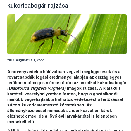
kukoricabogár rajzása
2017. augusztus 1, kedd
A növényvédelmi hálózatban végzett megfigyelések és a
rovarcsapdák fogási eredményei alapján az ország egyes
területein tömeges méretet öltött az amerikai kukoricabogár
(Diabrotica virgifera virgifera)
imágók rajzása. A kialakult
kártételi veszélyhelyzetben fontos, hogy a gazdálkodók
mielőbb végrehajtsák a hathatós védekezést a fertőzéssel
sújtott kukoricatermesztő körzetekben. Az
állománykezeléssel nemcsak az idei közvetlen károk
előzhetők meg, de a jövő évi lárvakártétel is jelentősen
mérsékelhető.
A NÉBIH információi szerint az amerikai kukoricabogár intenzív