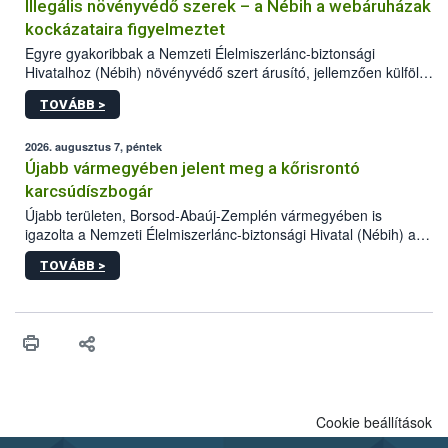
Illegális növényvédő szerek – a Nébih a webáruházak
kockázataira figyelmeztet
Egyre gyakoribbak a Nemzeti Élelmiszerlánc-biztonsági
Hivatalhoz (Nébih) növényvédő szert árusító, jellemzően külföldi
honlapok kapcsán érkező bejelentések. Emellett az ilyen
TOVÁBB >
termékeket kínáló kéretlen online reklámok mennyisége is
számottevően megnövekedett az elmúlt időszakban. A Nébih
összegyűjtötte az illegális növényvédő szerek kapcsán
2026. augusztus 7, péntek
előforduló árulkodó jeleket, valamint a webáruházakból való
Újabb vármegyében jelent meg a kőrisrontó
vásárlás kockázatait.
karcsúdíszbogár
Újabb területen, Borsod-Abaúj-Zemplén vármegyében is
igazolta a Nemzeti Élelmiszerlánc-biztonsági Hivatal (Nébih) a
kőrisrontó karcsúdíszbogár (Agrilus planipennis) jelenlétét. A
TOVÁBB >
kártevőt nem csak színcsapdában találták meg, de már fertőzött
fában is azonosították. A növényvédelmi szakemberek folytatják
az intenzív felderítést, emellett az intézkedéseket a szlovák
hatósággal is összehangolják a terjedés megállítása érdekében.
Cookie beállítások