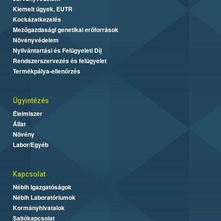
Kiemelt ügyek, EUTR
Kockázatkezelés
Mezőgazdasági genetikai erőforrások
Növényvédelem
Nyilvántartási és Felügyeleti Díj
Rendszerszervezés és felügyelet
Termékpálya-ellenőrzés
Ügyintézés
Élelmiszer
Állat
Növény
Labor/Egyéb
Kapcsolat
Nébih Igazgatóságok
Nébih Laboratóriumok
Kormányhivatalok
Sajtókapcsolat