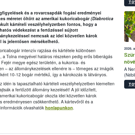
TO
kőris
jelen
figyelések és a rovarcsapdák fogási eredményei
talál
ges méretet öltött az amerikai kukoricabogár
(Diabrotica
azono
kult kártételi veszélyhelyzetben fontos, hogy a
folyta
atós védekezést a fertőzéssel sújtott
intéz
mánykezeléssel nemcsak az idei közvetlen károk
össze
l is jelentősen mérsékelhető.
érdek
2026. 
oricabogár intenzív rajzása és kártétele különösen
Szür
a Tolna megyével határos részeken pedig erős biberágás
növé
ő Fejér megye egész területén, a kukorica- és
n – az állománykezelések ellenére is – tömeges az imágók
szől
A Nem
nként 10-12 bogár mértékű, így a károkozás is látványos.
(Nébi
Klart
 idén is tapasztalható kártételi veszélyhelyzetben kiemelten
TO
módos
sák a fertőzött állomány kezelését! A jól időzített,
egész
merikai kukoricabogár okozta idei közvetlen károk
felha
 is eredményesen csökkenthető. A kártevőről és a
célja
 információk olvashatók
honlapunkon
.
lehet
Az Or
felha
terme