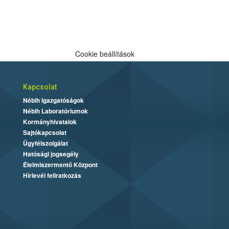
Cookie beállítások
Kapcsolat
Nébih Igazgatóságok
Nébih Laboratóriumok
Kormányhivatalok
Sajtókapcsolat
Ügyfélszolgálat
Hatósági jogsegély
Élelmiszermentő Központ
Hírlevél feliratkozás