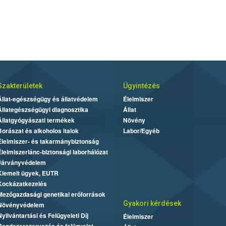
Szakterületek
Ügyintézés
Állat-egészségügy és állatvédelem
Élelmiszer
Állategészségügyi diagnosztika
Állat
Állatgyógyászati termékek
Növény
Borászat és alkoholos italok
Labor/Egyéb
Élelmiszer- és takarmánybiztonság
Élelmiszerlánc-biztonsági laborhálózat
Járványvédelem
Kiemelt ügyek, EUTR
Kockázatkezelés
Mezőgazdasági genetikai erőforrások
Gyakori kérdések
Növényvédelem
Nyilvántartási és Felügyeleti Díj
Élelmiszer