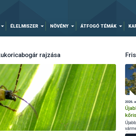
ÉLELMISZER
NÖVÉNY
ÁTFOGÓ TÉMÁK
KA
ukoricabogár rajzása
Fris
2026. 
Újab
kőri
Újabb
várme
Élelm