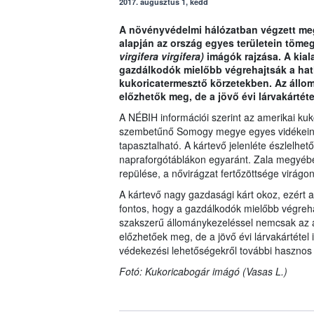
2017. augusztus 1, kedd
A növényvédelmi hálózatban végzett meg
alapján az ország egyes területein töme
virgifera virgifera)
imágók rajzása. A kiala
gazdálkodók mielőbb végrehajtsák a hath
kukoricatermesztő körzetekben. Az állo
előzhetők meg, de a jövő évi lárvakártéte
A NÉBIH információi szerint az amerikai kuk
szembetűnő Somogy megye egyes vidékein, 
tapasztalható. A kártevő jelenléte észlelhet
napraforgótáblákon egyaránt. Zala megyébe
repülése, a nővirágzat fertőzöttsége virágo
A kártevő nagy gazdasági kárt okoz, ezért az
fontos, hogy a gazdálkodók mielőbb végrehajt
szakszerű állománykezeléssel nemcsak az a
előzhetőek meg, de a jövő évi lárvakártétel
védekezési lehetőségekről további hasznos
Fotó: Kukoricabogár imágó (Vasas L.)