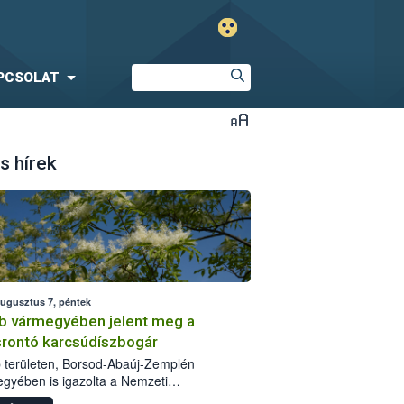
PCSOLAT
s hírek
augusztus 7, péntek
b vármegyében jelent meg a
srontó karcsúdíszbogár
 területen, Borsod-Abaúj-Zemplén
gyében is igazolta a Nemzeti
iszerlánc-biztonsági Hivatal (Nébih) a