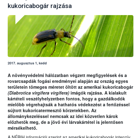
kukoricabogár rajzása
2017. augusztus 1, kedd
A növényvédelmi hálózatban végzett megfigyelések és a
rovarcsapdák fogási eredményei alapján az ország egyes
területein tömeges méretet öltött az amerikai kukoricabogár
(Diabrotica virgifera virgifera)
imágók rajzása. A kialakult
kártételi veszélyhelyzetben fontos, hogy a gazdálkodók
mielőbb végrehajtsák a hathatós védekezést a fertőzéssel
sújtott kukoricatermesztő körzetekben. Az
állománykezeléssel nemcsak az idei közvetlen károk
előzhetők meg, de a jövő évi lárvakártétel is jelentősen
mérsékelhető.
A NÉBIH információi szerint az amerikai kukoricabogár intenzív