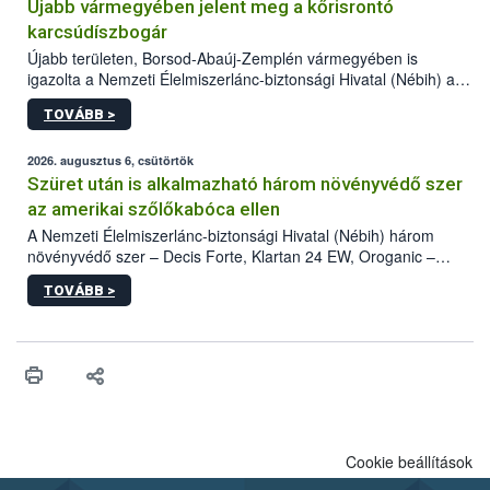
Újabb vármegyében jelent meg a kőrisrontó
karcsúdíszbogár
Újabb területen, Borsod-Abaúj-Zemplén vármegyében is
igazolta a Nemzeti Élelmiszerlánc-biztonsági Hivatal (Nébih) a
kőrisrontó karcsúdíszbogár (Agrilus planipennis) jelenlétét. A
TOVÁBB >
kártevőt nem csak színcsapdában találták meg, de már fertőzött
fában is azonosították. A növényvédelmi szakemberek folytatják
az intenzív felderítést, emellett az intézkedéseket a szlovák
2026. augusztus 6, csütörtök
hatósággal is összehangolják a terjedés megállítása érdekében.
Szüret után is alkalmazható három növényvédő szer
az amerikai szőlőkabóca ellen
A Nemzeti Élelmiszerlánc-biztonsági Hivatal (Nébih) három
növényvédő szer – Decis Forte, Klartan 24 EW, Oroganic –
engedélyokiratát módosította, így azok a szüretet követően,
TOVÁBB >
egészen a vesszőérettség (BBCH 91) stádiumáig
felhasználhatóak a szőlőben. A kiterjesztések célja, hogy a korai
érésű szőlőkben is legyen lehetőség a károsító elleni további
védekezésre. Az Oroganic készítmény kis kiszerelésben kiskerti
felhasználók számára is elérhető és ökológiai termesztésben is
engedélyezett.
Cookie beállítások