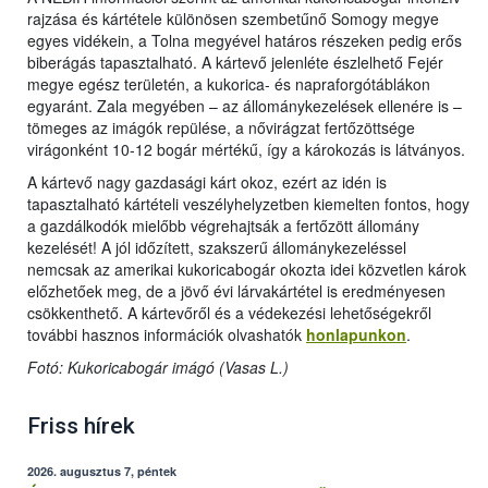
rajzása és kártétele különösen szembetűnő Somogy megye
egyes vidékein, a Tolna megyével határos részeken pedig erős
biberágás tapasztalható. A kártevő jelenléte észlelhető Fejér
megye egész területén, a kukorica- és napraforgótáblákon
egyaránt. Zala megyében – az állománykezelések ellenére is –
tömeges az imágók repülése, a nővirágzat fertőzöttsége
virágonként 10-12 bogár mértékű, így a károkozás is látványos.
A kártevő nagy gazdasági kárt okoz, ezért az idén is
tapasztalható kártételi veszélyhelyzetben kiemelten fontos, hogy
a gazdálkodók mielőbb végrehajtsák a fertőzött állomány
kezelését! A jól időzített, szakszerű állománykezeléssel
nemcsak az amerikai kukoricabogár okozta idei közvetlen károk
előzhetőek meg, de a jövő évi lárvakártétel is eredményesen
csökkenthető. A kártevőről és a védekezési lehetőségekről
további hasznos információk olvashatók
honlapunkon
.
Fotó: Kukoricabogár imágó (Vasas L.)
Friss hírek
2026. augusztus 7, péntek