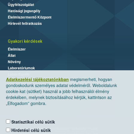
Ügyfélszolgálat
Hatósági jogsegély
Élelmiszermentő Központ
Hírlevél feliratkozás
Gyakori kérdések
Élelmiszer
Állat
Növény
Laboratóriumok
Labor/Egyéb
Adatkezelési tájékoztatónkban
megismerheti, hogyan
gondoskodunk személyes adatai védelméről. Weboldalunk
cookie-kat (sütiket) használ a jobb felhasználói élmény
érdekében, melynek biztosításához kérjük, kattintson az
„Elfogadom” gombra.
Statisztikai célú sütik
Nemzeti Élelmiszerlánc-biztonsági Hivatal
Hirdetési célú sütik
Cím: 1024 Budapest, Keleti Károly utca. 24.