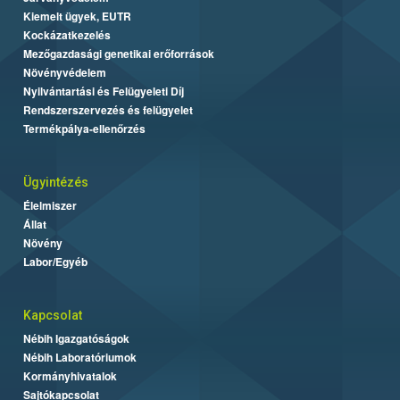
Kiemelt ügyek, EUTR
Kockázatkezelés
Mezőgazdasági genetikai erőforrások
Növényvédelem
Nyilvántartási és Felügyeleti Díj
Rendszerszervezés és felügyelet
Termékpálya-ellenőrzés
Ügyintézés
Élelmiszer
Állat
Növény
Labor/Egyéb
Kapcsolat
Nébih Igazgatóságok
Nébih Laboratóriumok
Kormányhivatalok
Sajtókapcsolat