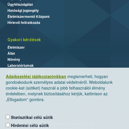
Ügyfélszolgálat
Hatósági jogsegély
Élelmiszermentő Központ
Hírlevél feliratkozás
Gyakori kérdések
Élelmiszer
Állat
Növény
Laboratóriumok
Labor/Egyéb
Adatkezelési tájékoztatónkban
megismerheti, hogyan
gondoskodunk személyes adatai védelméről. Weboldalunk
cookie-kat (sütiket) használ a jobb felhasználói élmény
érdekében, melynek biztosításához kérjük, kattintson az
„Elfogadom” gombra.
Statisztikai célú sütik
Nemzeti Élelmiszerlánc-biztonsági Hivatal
Hirdetési célú sütik
Cím: 1024 Budapest, Keleti Károly utca. 24.