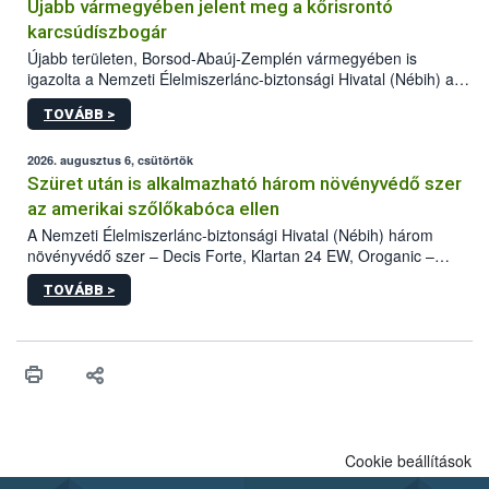
Újabb vármegyében jelent meg a kőrisrontó
karcsúdíszbogár
Újabb területen, Borsod-Abaúj-Zemplén vármegyében is
igazolta a Nemzeti Élelmiszerlánc-biztonsági Hivatal (Nébih) a
kőrisrontó karcsúdíszbogár (Agrilus planipennis) jelenlétét. A
TOVÁBB >
kártevőt nem csak színcsapdában találták meg, de már fertőzött
fában is azonosították. A növényvédelmi szakemberek folytatják
az intenzív felderítést, emellett az intézkedéseket a szlovák
2026. augusztus 6, csütörtök
hatósággal is összehangolják a terjedés megállítása érdekében.
Szüret után is alkalmazható három növényvédő szer
az amerikai szőlőkabóca ellen
A Nemzeti Élelmiszerlánc-biztonsági Hivatal (Nébih) három
növényvédő szer – Decis Forte, Klartan 24 EW, Oroganic –
engedélyokiratát módosította, így azok a szüretet követően,
TOVÁBB >
egészen a vesszőérettség (BBCH 91) stádiumáig
felhasználhatóak a szőlőben. A kiterjesztések célja, hogy a korai
érésű szőlőkben is legyen lehetőség a károsító elleni további
védekezésre. Az Oroganic készítmény kis kiszerelésben kiskerti
felhasználók számára is elérhető és ökológiai termesztésben is
engedélyezett.
Cookie beállítások