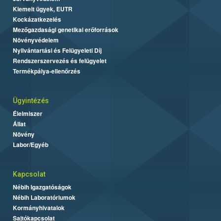
Kiemelt ügyek, EUTR
Kockázatkezelés
Mezőgazdasági genetikai erőforrások
Növényvédelem
Nyilvántartási és Felügyeleti Díj
Rendszerszervezés és felügyelet
Termékpálya-ellenőrzés
Ügyintézés
Élelmiszer
Állat
Növény
Labor/Egyéb
Kapcsolat
Nébih Igazgatóságok
Nébih Laboratóriumok
Kormányhivatalok
Sajtókapcsolat