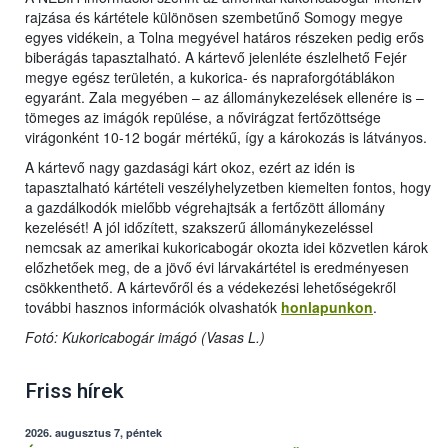
rajzása és kártétele különösen szembetűnő Somogy megye
egyes vidékein, a Tolna megyével határos részeken pedig erős
biberágás tapasztalható. A kártevő jelenléte észlelhető Fejér
megye egész területén, a kukorica- és napraforgótáblákon
egyaránt. Zala megyében – az állománykezelések ellenére is –
tömeges az imágók repülése, a nővirágzat fertőzöttsége
virágonként 10-12 bogár mértékű, így a károkozás is látványos.
A kártevő nagy gazdasági kárt okoz, ezért az idén is
tapasztalható kártételi veszélyhelyzetben kiemelten fontos, hogy
a gazdálkodók mielőbb végrehajtsák a fertőzött állomány
kezelését! A jól időzített, szakszerű állománykezeléssel
nemcsak az amerikai kukoricabogár okozta idei közvetlen károk
előzhetőek meg, de a jövő évi lárvakártétel is eredményesen
csökkenthető. A kártevőről és a védekezési lehetőségekről
további hasznos információk olvashatók
honlapunkon
.
Fotó: Kukoricabogár imágó (Vasas L.)
Friss hírek
2026. augusztus 7, péntek