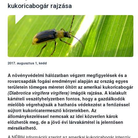
kukoricabogár rajzása
2017. augusztus 1, kedd
A növényvédelmi hálózatban végzett megfigyelések és a
rovarcsapdák fogási eredményei alapján az ország egyes
területein tömeges méretet öltött az amerikai kukoricabogár
(Diabrotica virgifera virgifera)
imágók rajzása. A kialakult
kártételi veszélyhelyzetben fontos, hogy a gazdálkodók
mielőbb végrehajtsák a hathatós védekezést a fertőzéssel
sújtott kukoricatermesztő körzetekben. Az
állománykezeléssel nemcsak az idei közvetlen károk
előzhetők meg, de a jövő évi lárvakártétel is jelentősen
mérsékelhető.
A NÉBIH információi szerint az amerikai kukoricabogár intenzív