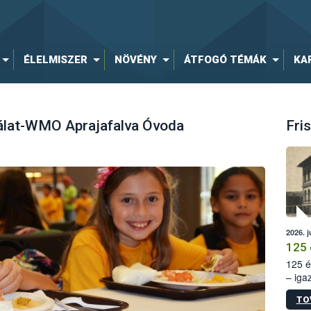
ÉLELMISZER
NÖVÉNY
ÁTFOGÓ TÉMÁK
KA
álat-WMO Aprajafalva Óvoda
Fris
2026. j
125 
125 é
– iga
állam
TO
15. sz