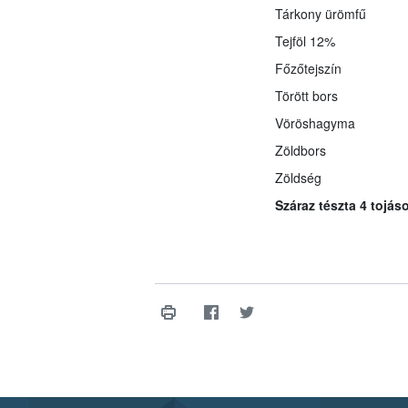
Tárkony ürömfű
Tejföl 12%
Főzőtejszín
Törött bors
Vöröshagyma
Zöldbors
Zöldség
Száraz tészta 4 tojás