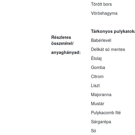
Törött bors
Vöröshagyma
Tárkonyos pulykatok
Részletes
Babérlevél
összetétel/
Delikát só mentes
anyaghányad:
Étolaj
Gomba
Citrom
Liszt
Majoranna
Mustár
Pulykacomb filé
Sárgarépa
Só