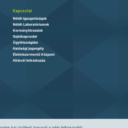
Kapcsolat
Nébih Igazgatóságok
Nébih Laboratóriumok
Kormányhivatalok
Sajtókapcsolat
Ügyfélszolgálat
Hatósági jogsegély
Élelmiszermentő Központ
Hírlevél feliratkozás
ie-kat (sütiket) használ a jobb felhasználói