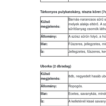
Tárkonyos pulykatokány, tészta köret (7
Barnás-narancsos sűrű s
Külső
melyek alakja eltérő. A 
megjelenés:
sűrítőanyag csomók látha
Állomány:
A szósz sűrűn folyó, a hús
Illat:
Fűszeres, jellegzetes, m
Íz:
Jellegzetes, fűszeres, k
Uborka (2 db/adag)
Külső
8db, negyedelt hasáb ubo
megjelenés:
Állomány:
Ropogós.
Illat:
Ecetes, savanykás, mind
Íz:
A kelleténél kissé savan