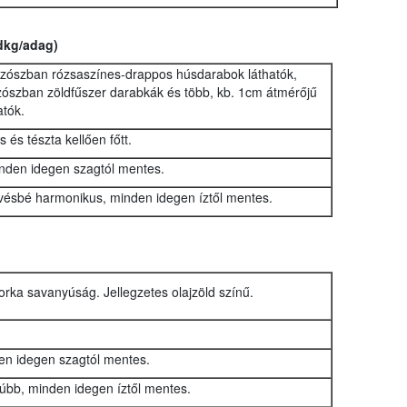
dkg/adag)
zószban rózsaszínes-drappos húsdarabok láthatók,
szószban zöldfűszer darabkák és több, kb. 1cm átmérőjű
tók.
 és tészta kellően főtt.
inden idegen szagtól mentes.
evésbé harmonikus, minden idegen íztől mentes.
rka savanyúság. Jellegzetes olajzöld színű.
en idegen szagtól mentes.
yúbb, minden idegen íztől mentes.