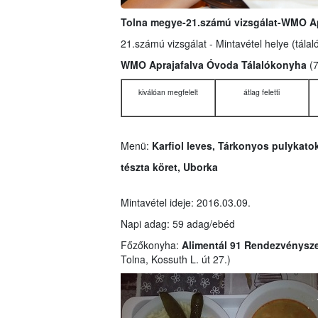
Tolna megye-21.számú vizsgálat-WMO Ap
21.számú vizsgálat - Mintavétel helye (tálal
WMO Aprajafalva Óvoda Tálalókonyha
(
kiválóan megfelelt
átlag feletti
Menü:
Karfiol leves, Tárkonyos pulykato
tészta köret, Uborka
Mintavétel ideje: 2016.03.09.
Napi adag: 59 adag/ebéd
Főzőkonyha:
Alimentál 91 Rendezvénysze
Tolna, Kossuth L. út 27.)