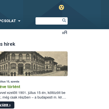
PCSOLAT
s hírek
úlius 15, szerda
éve történt
vvel ezelőtt 1901. július 15-én, költözött be
z, még csak részben – a budapesti m. kir.
i vetőmagvizsgáló állomás a Kis Rókus utca
VÁBB >
ám alatti, Czigler Győző által tervezett új