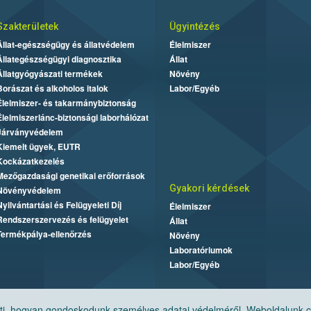
Szakterületek
Ügyintézés
Állat-egészségügy és állatvédelem
Élelmiszer
Állategészségügyi diagnosztika
Állat
Állatgyógyászati termékek
Növény
Borászat és alkoholos italok
Labor/Egyéb
Élelmiszer- és takarmánybiztonság
Élelmiszerlánc-biztonsági laborhálózat
Járványvédelem
Kiemelt ügyek, EUTR
Kockázatkezelés
Mezőgazdasági genetikai erőforrások
Gyakori kérdések
Növényvédelem
Nyilvántartási és Felügyeleti Díj
Élelmiszer
Rendszerszervezés és felügyelet
Állat
Termékpálya-ellenőrzés
Növény
Laboratóriumok
Labor/Egyéb
, hogyan gondoskodunk személyes adatai védelméről. Weboldalunk cook