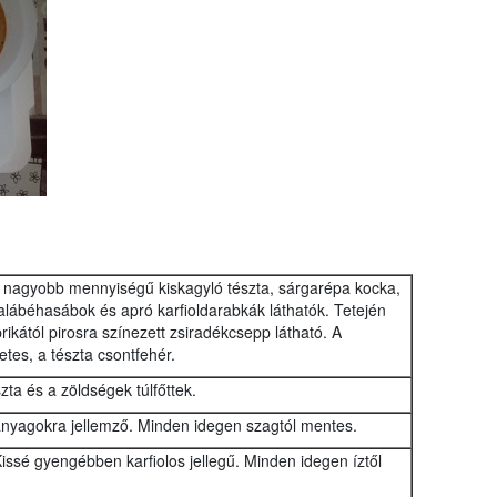
 nagyobb mennyiségű kiskagyló tészta, sárgarépa kocka,
alábéhasábok és apró karfioldarabkák láthatók. Tetején
kától pirosra színezett zsiradékcsepp látható. A
tes, a tészta csontfehér.
zta és a zöldségek túlfőttek.
 anyagokra jellemző. Minden idegen szagtól mentes.
Kissé gyengébben karfiolos jellegű. Minden idegen íztől