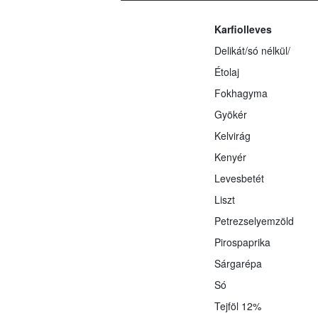
Karfiolleves
Delikát/só nélkül/
Étolaj
Fokhagyma
Gyökér
Kelvirág
Kenyér
Levesbetét
Liszt
Petrezselyemzöld
Pirospaprika
Sárgarépa
Só
Tejföl 12%