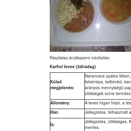
Részletes érzékszervi minősítés:
Karfiol leves (2dl/adag)
Narancsos opálos lében,
Külső
fehérrépa, kelbimbó, kar
megjelenés:
arányos mennyiségű papri
zöldségek színe természe
Állomány:
A leves hígan folyó, a tés
Illat:
Jellegzetes, felhasznált
Jellegzetes, zöldséges. 
Íz:
mentes.