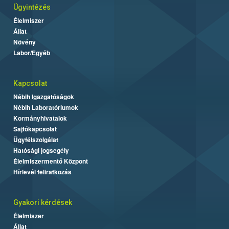
Ügyintézés
Élelmiszer
Állat
Növény
Labor/Egyéb
Kapcsolat
Nébih Igazgatóságok
Nébih Laboratóriumok
Kormányhivatalok
Sajtókapcsolat
Ügyfélszolgálat
Hatósági jogsegély
Élelmiszermentő Központ
Hírlevél feliratkozás
Gyakori kérdések
Élelmiszer
Állat