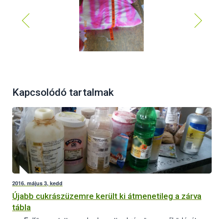
Kapcsolódó tartalmak
2016. május 3, kedd
Újabb cukrászüzemre került ki átmenetileg a zárva
tábla