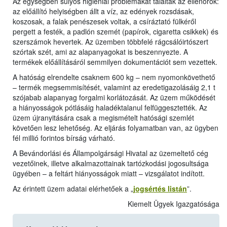
Az egységben súlyos higiéniai problémákat találtak az ellenőrök:
az előállító helyiségben állt a víz, az edények rozsdásak,
koszosak, a falak penészesek voltak, a csíráztató fülkéről
pergett a festék, a padlón szemét (papírok, cigaretta csikkek) és
szerszámok hevertek. Az üzemben többfelé rágcsálóirtószert
szórtak szét, ami az alapanyagokat is beszennyezte. A
termékek előállításáról semmilyen dokumentációt sem vezettek.
A hatóság elrendelte csaknem 600 kg – nem nyomonkövethető
– termék megsemmisítését, valamint az eredetigazolásáig 2,1 t
szójabab alapanyag forgalmi korlátozását. Az üzem működését
a hiányosságok pótlásáig haladéktalanul felfüggesztették. Az
üzem újranyitására csak a megismételt hatósági szemlét
követően lesz lehetőség. Az eljárás folyamatban van, az ügyben
fél millió forintos bírság várható.
A Bevándorlási és Állampolgársági Hivatal az üzemeltető cég
vezetőinek, illetve alkalmazottainak tartózkodási jogosultsága
ügyében – a feltárt hiányosságok miatt – vizsgálatot indított.
Az érintett üzem adatai elérhetőek a „
jogsértés listán
”.
Kiemelt Ügyek Igazgatósága