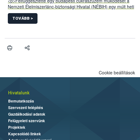
<p>Felfüggesztette egy budapesti cukrászüzem működését a
Nemzeti Élelmiszerlánc-biztonsági Hivatal (NÉBIH) egy múlt heti
ellenőrzés során. Az üzemben jelöletlen alapanyagok,
ismeretlen gyártási idejű félkész- és késztermékek, valamint
TOVÁBB >
súlyos higiéniai problémák voltak. Az eljárás során több mint
330 kg alapanyagot és terméket kellett megsemmisíteni.</p>
Cookie beállítások
Hivatalunk
Bemutatkozás
Szervezeti felépítés
Gazdálkodási adatok
Felügyeleti szervünk
Projektek
Kapcsolódó linkek