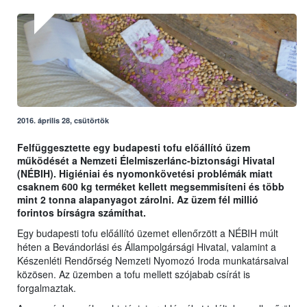
2016. április 28, csütörtök
Felfüggesztette egy budapesti tofu előállító üzem
működését a Nemzeti Élelmiszerlánc-biztonsági Hivatal
(NÉBIH). Higiéniai és nyomonkövetési problémák miatt
csaknem 600 kg terméket kellett megsemmisíteni és több
mint 2 tonna alapanyagot zárolni. Az üzem fél millió
forintos bírságra számíthat.
Egy budapesti tofu előállító üzemet ellenőrzött a NÉBIH múlt
héten a Bevándorlási és Állampolgársági Hivatal, valamint a
Készenléti Rendőrség Nemzeti Nyomozó Iroda munkatársaival
közösen. Az üzemben a tofu mellett szójabab csírát is
forgalmaztak.