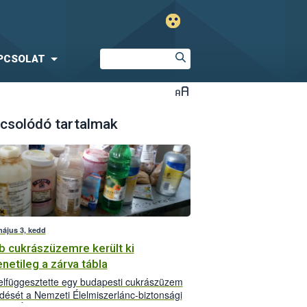
PCSOLAT
csolódó tartalmak
május 3, kedd
b cukrászüzemre került ki
netileg a zárva tábla
lfüggesztette egy budapesti cukrászüzem
ését a Nemzeti Élelmiszerlánc-biztonsági