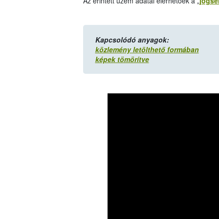
Az érintett üzem adatai elérhetőek a „
jogsér
Kapcsolódó anyagok:
közlemény letölthető formában
képek tömörítve