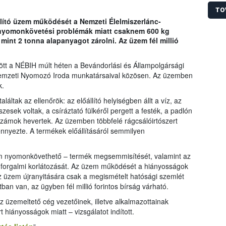
Hivat
Az üz
TO
gyárt
llító üzem működését a Nemzeti Élelmiszerlánc-
súlyo
s nyomonkövetési problémák miatt csaknem 600 kg
során
mint 2 tonna alapanyagot zárolni. Az üzem fél millió
kelle
zött a NÉBIH múlt héten a Bevándorlási és Állampolgársági
 Nemzeti Nyomozó Iroda munkatársaival közösen. Az üzemben
k.
áltak az ellenőrök: az előállító helyiségben állt a víz, az
esek voltak, a csíráztató fülkéről pergett a festék, a padlón
rszámok hevertek. Az üzemben többfelé rágcsálóirtószert
ennyezte. A termékek előállításáról semmilyen
m nyomonkövethető – termék megsemmisítését, valamint az
g forgalmi korlátozását. Az üzem működését a hiányosságok
Az üzem újranyitására csak a megismételt hatósági szemlét
ban van, az ügyben fél millió forintos bírság várható.
z üzemeltető cég vezetőinek, illetve alkalmazottainak
 hiányosságok miatt – vizsgálatot indított.