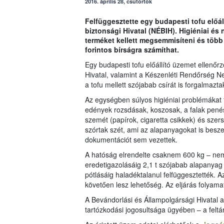
2016. április 28, csütörtök
Felfüggesztette egy budapesti tofu előá
biztonsági Hivatal (NÉBIH). Higiéniai é
terméket kellett megsemmisíteni és több 
forintos bírságra számíthat.
Egy budapesti tofu előállító üzemet ellenőr
Hivatal, valamint a Készenléti Rendőrség
a tofu mellett szójabab csírát is forgalmazta
Az egységben súlyos higiéniai problémákat tal
edények rozsdásak, koszosak, a falak penész
szemét (papírok, cigaretta csikkek) és sze
szórtak szét, ami az alapanyagokat is besz
dokumentációt sem vezettek.
A hatóság elrendelte csaknem 600 kg – ne
eredetigazolásáig 2,1 t szójabab alapanya
pótlásáig haladéktalanul felfüggesztették. 
követően lesz lehetőség. Az eljárás folyamat
A Bevándorlási és Állampolgársági Hivatal a
tartózkodási jogosultsága ügyében – a feltárt