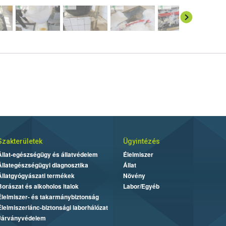
Szakterületek
Ügyintézés
Állat-egészségügy és állatvédelem
Élelmiszer
Állategészségügyi diagnosztika
Állat
Állatgyógyászati termékek
Növény
Borászat és alkoholos italok
Labor/Egyéb
Élelmiszer- és takarmánybiztonság
Élelmiszerlánc-biztonsági laborhálózat
Járványvédelem