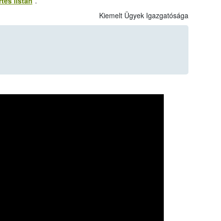
tés listán
”.
Kiemelt Ügyek Igazgatósága