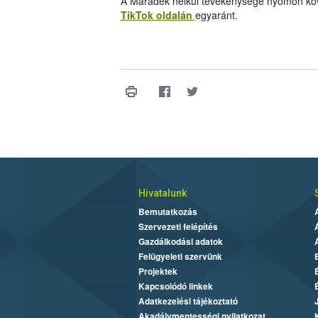
A Maradék nélkül tevékenysége nyomon kö
TikTok oldalán
egyaránt.
Hivatalunk
Bemutatkozás
Szervezeti felépítés
Gazdálkodási adatok
Felügyeleti szervünk
Projektek
Kapcsolódó linkek
Adatkezelési tájékoztató
Akadálymentességi nyilatkozat