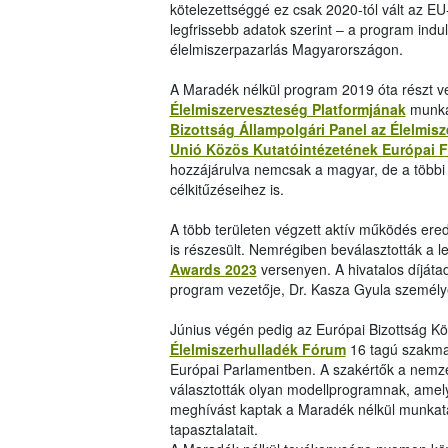
kötelezettséggé ez csak 2020-tól vált az E
legfrissebb adatok szerint ‒ a program indu
élelmiszerpazarlás Magyarországon.
A Maradék nélkül program 2019 óta részt v
Élelmiszerveszteség Platformjának
munkáj
Bizottság Állampolgári Panel az Élelmis
Unió Közös Kutatóintézetének Európai 
hozzájárulva nemcsak a magyar, de a többi 
célkitűzéseihez is.
A több területen végzett aktív működés e
is részesült. Nemrégiben beválasztották a 
Awards 2023
versenyen. A hivatalos díjáta
program vezetője, Dr. Kasza Gyula személyes
Június végén pedig az Európai Bizottság Kö
Élelmiszerhulladék Fórum
16 tagú szakmai
Európai Parlamentben. A szakértők a nemze
választották olyan modellprogramnak, amel
meghívást kaptak a Maradék nélkül munkatár
tapasztalatait.