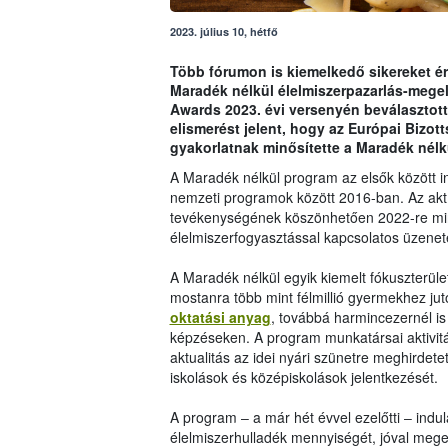
2023. július 10, hétfő
Több fórumon is kiemelkedő sikereket ért
Maradék nélkül élelmiszerpazarlás-megel
Awards 2023. évi versenyén beválasztott
elismerést jelent, hogy az Európai Bizot
gyakorlatnak minősítette a Maradék nélk
A Maradék nélkül program az elsők között i
nemzeti programok között 2016-ban. Az ak
tevékenységének köszönhetően 2022-re mind
élelmiszerfogyasztással kapcsolatos üzenet
A Maradék nélkül egyik kiemelt fókuszterül
mostanra több mint félmillió gyermekhez juto
oktatási anyag
, továbbá harmincezernél is 
képzéseken. A program munkatársai aktivitás
aktualitás az idei nyári szünetre meghirdete
iskolások és középiskolások jelentkezését.
A program ‒ a már hét évvel ezelőtti ‒ ind
élelmiszerhulladék mennyiségét, jóval megel