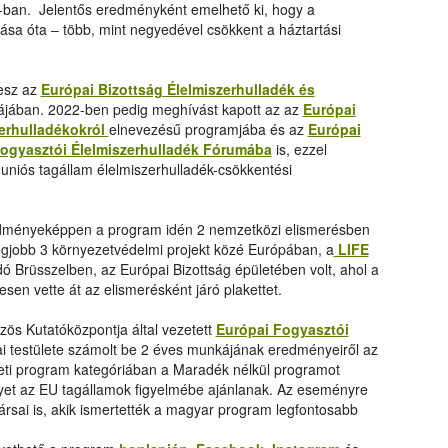
U-ban. Jelentős eredményként emelhető ki, hogy a
lása óta ‒ több, mint negyedével csökkent a háztartási
esz az
Európai Bizottság Élelmiszerhulladék és
ában. 2022-ben pedig meghívást kapott az az
Európai
zerhulladékokról
elnevezésű programjába és az
Európai
Fogyasztói Élelmiszerhulladék Fórumába
is, ezzel
uniós tagállam élelmiszerhulladék-csökkentési
redményeképpen a program idén 2 nemzetközi elismerésben
legjobb 3 környezetvédelmi projekt közé Európában, a
LIFE
dó Brüsszelben, az Európai Bizottság épületében volt, ahol a
en vette át az elismerésként járó plakettet.
zös Kutatóközpontja által vezetett
Európai Fogyasztói
 testülete számolt be 2 éves munkájának eredményeiről az
ti program kategóriában a Maradék nélkül programot
yet az EU tagállamok figyelmébe ajánlanak. Az eseményre
sai is, akik ismertették a magyar program legfontosabb