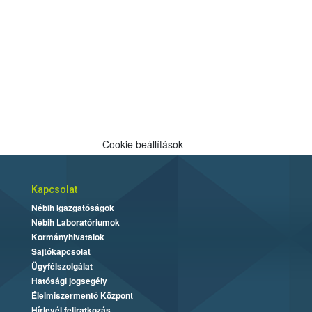
Cookie beállítások
Kapcsolat
Nébih Igazgatóságok
Nébih Laboratóriumok
Kormányhivatalok
Sajtókapcsolat
Ügyfélszolgálat
Hatósági jogsegély
Élelmiszermentő Központ
Hírlevél feliratkozás