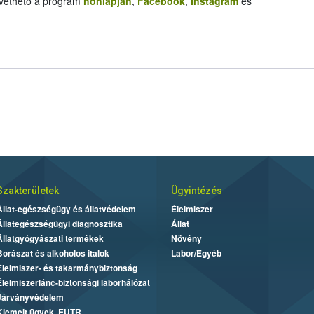
vethető a program
honlapján
,
Facebook
,
Instagram
és
Szakterületek
Ügyintézés
Állat-egészségügy és állatvédelem
Élelmiszer
Állategészségügyi diagnosztika
Állat
Állatgyógyászati termékek
Növény
Borászat és alkoholos italok
Labor/Egyéb
Élelmiszer- és takarmánybiztonság
Élelmiszerlánc-biztonsági laborhálózat
Járványvédelem
Kiemelt ügyek, EUTR