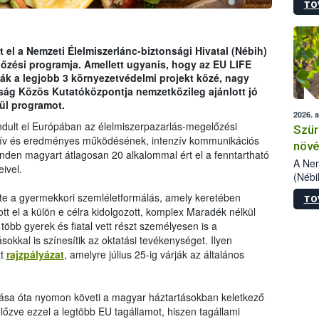
TO
kőris
jelen
talál
azono
 el a Nemzeti Élelmiszerlánc-biztonsági Hivatal (Nébih)
folyta
őzési programja. Amellett ugyanis, hogy az EU LIFE
intéz
ák a legjobb 3 környezetvédelmi projekt közé, nagy
össze
tság Közös Kutatóközpontja nemzetközileg ajánlott jó
érdek
ül programot.
2026. 
ndult el Európában az élelmiszerpazarlás-megelőzési
Szür
tív és eredményes működésének, intenzív kommunikációs
növé
en magyart átlagosan 20 alkalommal ért el a fenntartható
szől
A Nem
eivel.
(Nébi
Klart
ete a gyermekkori szemléletformálás, amely keretében
TO
módos
tt el a külön e célra kidolgozott, komplex Maradék nélkül
egész
több gyerek és fiatal vett részt személyesen is a
felha
okkal is színesítik az oktatási tevékenységet. Ilyen
célja
tt
rajzpályázat
, amelyre július 25-ig várják az általános
lehet
Az Or
felha
ulása óta nyomon követi a magyar háztartásokban keletkező
terme
őzve ezzel a legtöbb EU tagállamot, hiszen tagállami