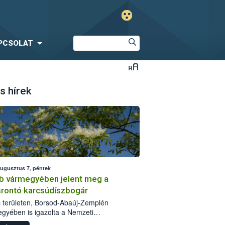
PCSOLAT
s hírek
augusztus 7, péntek
b vármegyében jelent meg a
srontó karcsúdíszbogár
 területen, Borsod-Abaúj-Zemplén
gyében is igazolta a Nemzeti
iszerlánc-biztonsági Hivatal (Nébih) a