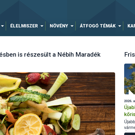
ÉLELMISZER
NÖVÉNY
ÁTFOGÓ TÉMÁK
KA
ésben is részesült a Nébih Maradék
Fris
2026. 
Újab
kőri
Újabb
várme
Élelm