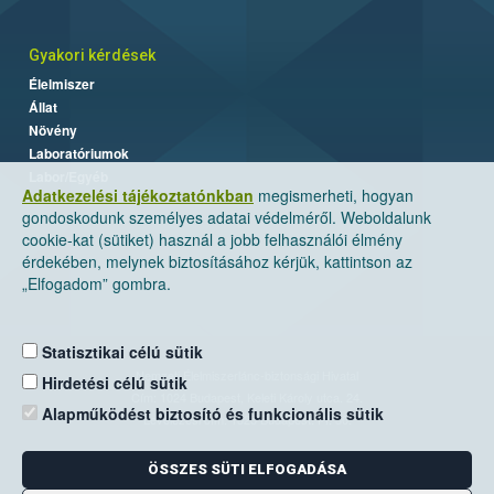
Gyakori kérdések
Élelmiszer
Állat
Növény
Laboratóriumok
Labor/Egyéb
Adatkezelési tájékoztatónkban
megismerheti, hogyan
gondoskodunk személyes adatai védelméről. Weboldalunk
cookie-kat (sütiket) használ a jobb felhasználói élmény
érdekében, melynek biztosításához kérjük, kattintson az
„Elfogadom” gombra.
Statisztikai célú sütik
Nemzeti Élelmiszerlánc-biztonsági Hivatal
Hirdetési célú sütik
Cím: 1024 Budapest, Keleti Károly utca. 24.
Alapműködést biztosító és funkcionális sütik
Levelezési cím: 1525 Budapest. Pf. 30.
ÖSSZES SÜTI ELFOGADÁSA
E-mail:
ugyfelszolgalat@nebih.gov.hu