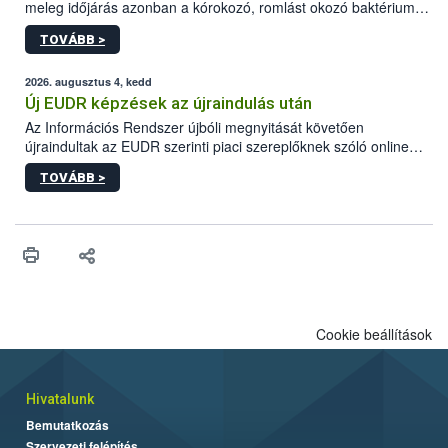
meleg időjárás azonban a kórokozó, romlást okozó baktériumok
gyorsabb szaporodásának is kedvez. A szabadtéri sütögetés
TOVÁBB >
ezért nem csupán a megfelelő sütési technikáról szól: legalább
ilyen fontos az alapanyagok biztonságos kezelése, az alapvető
higiéniai szabályok betartása, a megfelelő hőkezelés, valamint a
2026. augusztus 4, kedd
maradékok szakszerű tárolása. A Nemzeti Élelmiszerlánc-
Új EUDR képzések az újraindulás után
biztonsági Hivatal (Nébih) Oktatási Programja összegyűjtötte a
Az Információs Rendszer újbóli megnyitását követően
biztonságos grillezés legfontosabb tudnivalóit.
újraindultak az EUDR szerinti piaci szereplőknek szóló online
képzések.
TOVÁBB >
Cookie beállítások
Hivatalunk
Bemutatkozás
Szervezeti felépítés