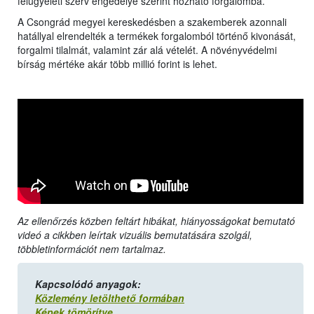
felügyeleti szerv engedélye szerint hozható forgalomba.
A Csongrád megyei kereskedésben a szakemberek azonnali
hatállyal elrendelték a termékek forgalomból történő kivonását,
forgalmi tilalmát, valamint zár alá vételét. A növényvédelmi
bírság mértéke akár több millió forint is lehet.
Az ellenőrzés közben feltárt hibákat, hiányosságokat bemutató
videó a cikkben leírtak vizuális bemutatására szolgál,
többletinformációt nem tartalmaz.
Kapcsolódó anyagok:
Közlemény letölthető formában
Képek tömörítve