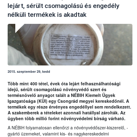
lejárt, sérült csomagolású és engedély
nélküli termékek is akadtak
2015. szeptember 29, kedd
Több mint 400 tétel, évek óta lejárt felhasználhatósági
idejű, sérült csomagolású növényvédő szert és
termésnövelő anyagot talált a NÉBIH Kiemelt Ügyek
Igazgatósága (KÜI) egy Csongrád megyei kereskedőnél. A
termékek egy része érvényes engedéllyel sem rendelkezett.
A szakemberek a tételeket azonnali hatállyal zárolták. Az
ügyben több millió forint növényvédelmi bírság várható.
A NÉBIH folyamatosan ellenőrzi a növényvédőszer-kiszerelő, -
gyártó üzemeket, valamint kis- és nagykereskedelmi