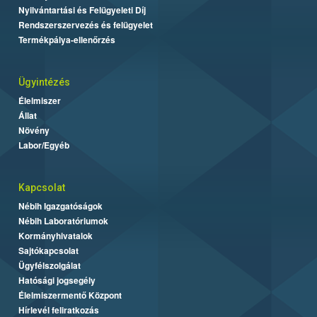
Nyilvántartási és Felügyeleti Díj
Rendszerszervezés és felügyelet
Termékpálya-ellenőrzés
Ügyintézés
Élelmiszer
Állat
Növény
Labor/Egyéb
Kapcsolat
Nébih Igazgatóságok
Nébih Laboratóriumok
Kormányhivatalok
Sajtókapcsolat
Ügyfélszolgálat
Hatósági jogsegély
Élelmiszermentő Központ
Hírlevél feliratkozás