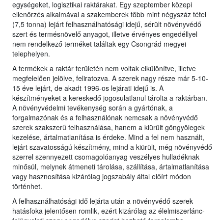
egységeket, logisztikai raktárakat. Egy szeptember közepi
ellenőrzés alkalmával a szakemberek több mint négyszáz tétel
(7,5 tonna) lejárt felhasználhatósági idejű, sérült növényvédő
szert és termésnövelő anyagot, illetve érvényes engedéllyel
nem rendelkező terméket találtak egy Csongrád megyei
telephelyen.
A termékek a raktár területén nem voltak elkülönítve, illetve
megfelelően jelölve, feliratozva. A szerek nagy része már 5-10-
15 éve lejárt, de akadt 1996-os lejárati idejű is. A
készítményeket a kereskedő jogosulatlanul tárolta a raktárban.
A növényvédelmi tevékenység során a gyártónak, a
forgalmazónak és a felhasználónak nemcsak a növényvédő
szerek szakszerű felhasználása, hanem a kiürült göngyölegek
kezelése, ártalmatlanítása is érdeke. Mind a fel nem használt,
lejárt szavatosságú készítmény, mind a kiürült, még növényvédő
szerrel szennyezett csomagolóanyag veszélyes hulladéknak
minősül, melynek átmeneti tárolása, szállítása, ártalmatlanítása
vagy hasznosítása kizárólag jogszabály által előírt módon
történhet.
A felhasználhatósági idő lejárta után a növényvédő szerek
hatásfoka jelentősen romlik, ezért kizárólag az élelmiszerlánc-