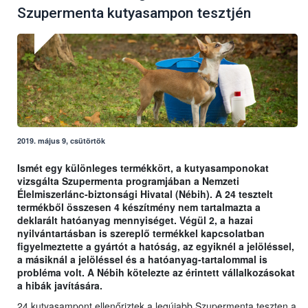
Szupermenta kutyasampon tesztjén
2019. május 9, csütörtök
Ismét egy különleges termékkört, a kutyasamponokat
vizsgálta Szupermenta programjában a Nemzeti
Élelmiszerlánc-biztonsági Hivatal (Nébih). A 24 tesztelt
termékből összesen 4 készítmény nem tartalmazta a
deklarált hatóanyag mennyiséget. Végül 2, a hazai
nyilvántartásban is szereplő termékkel kapcsolatban
figyelmeztette a gyártót a hatóság, az egyiknél a jelöléssel,
a másiknál a jelöléssel és a hatóanyag-tartalommal is
probléma volt. A Nébih kötelezte az érintett vállalkozásokat
a hibák javítására.
24 kutyasampont ellenőriztek a legújabb Szupermenta teszten a