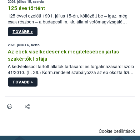
2026. július 15, szerda
125 éve történt
125 évvel ezelőtt 1901. július 15-én, költözött be – igaz, még
csak részben – a budapesti m. kir. állami vetőmagvizsgáló
állomás a Kis Rókus utca 15. szám alatti, Czigler Győző által
TOVÁBB >
tervezett új épületébe.
2026. július 6, hétfő
Az ebek viselkedésének megítélésében jártas
szakértők listája
A kedvtelésből tartott állatok tartásáról és forgalmazásáról szóló
41/2010. (II. 26.) Korm.rendelet szabályozza az eb okozta fizikai
sérülés, illetve ennek veszélye keletkezésekor felmerülő
TOVÁBB >
hatósági feladatokat, valamint a veszélyes eb tartását és annak
engedélyezését. Ezen eljárások során szükség esetén be kell
vonni az ebek viselkedésének megítélésében jártas szakértőt.
Cookie beállítások