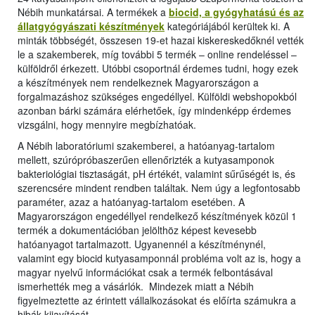
Nébih munkatársai. A termékek a
biocid, a gyógyhatású és az
állatgyógyászati készítmények
kategóriájából kerültek ki. A
minták többségét, összesen 19-et hazai kiskereskedőknél vették
le a szakemberek, míg további 5 termék – online rendeléssel –
külföldről érkezett. Utóbbi csoportnál érdemes tudni, hogy ezek
a készítmények nem rendelkeznek Magyarországon a
forgalmazáshoz szükséges engedéllyel. Külföldi webshopokból
azonban bárki számára elérhetőek, így mindenképp érdemes
vizsgálni, hogy mennyire megbízhatóak.
A Nébih laboratóriumi szakemberei, a hatóanyag-tartalom
mellett, szúrópróbaszerűen ellenőrizték a kutyasamponok
bakteriológiai tisztaságát, pH értékét, valamint sűrűségét is, és
szerencsére mindent rendben találtak. Nem úgy a legfontosabb
paraméter, azaz a hatóanyag-tartalom esetében. A
Magyarországon engedéllyel rendelkező készítmények közül 1
termék a dokumentációban jelölthöz képest kevesebb
hatóanyagot tartalmazott. Ugyanennél a készítménynél,
valamint egy biocid kutyasamponnál probléma volt az is, hogy a
magyar nyelvű információkat csak a termék felbontásával
ismerhették meg a vásárlók. Mindezek miatt a Nébih
figyelmeztette az érintett vállalkozásokat és előírta számukra a
hibák kijavítását.