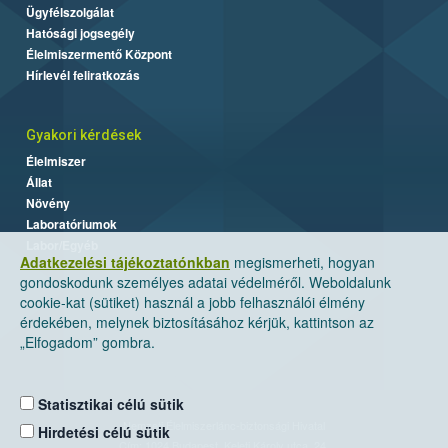
Ügyfélszolgálat
Hatósági jogsegély
Élelmiszermentő Központ
Hírlevél feliratkozás
Gyakori kérdések
Élelmiszer
Állat
Növény
Laboratóriumok
Labor/Egyéb
Adatkezelési tájékoztatónkban
megismerheti, hogyan
gondoskodunk személyes adatai védelméről. Weboldalunk
cookie-kat (sütiket) használ a jobb felhasználói élmény
érdekében, melynek biztosításához kérjük, kattintson az
„Elfogadom” gombra.
Statisztikai célú sütik
Nemzeti Élelmiszerlánc-biztonsági Hivatal
Hirdetési célú sütik
Cím: 1024 Budapest, Keleti Károly utca. 24.