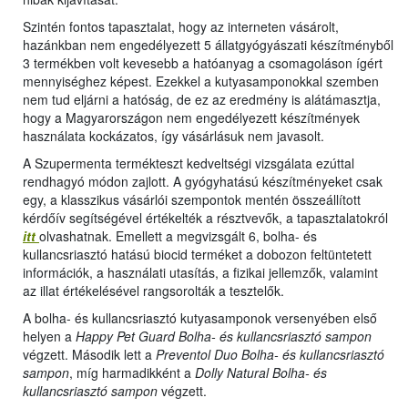
Szintén fontos tapasztalat, hogy az interneten vásárolt,
hazánkban nem engedélyezett 5 állatgyógyászati készítményből
3 termékben volt kevesebb a hatóanyag a csomagoláson ígért
mennyiséghez képest. Ezekkel a kutyasamponokkal szemben
nem tud eljárni a hatóság, de ez az eredmény is alátámasztja,
hogy a Magyarországon nem engedélyezett készítmények
használata kockázatos, így vásárlásuk nem javasolt.
A Szupermenta termékteszt kedveltségi vizsgálata ezúttal
rendhagyó módon zajlott. A gyógyhatású készítményeket csak
egy, a klasszikus vásárlói szempontok mentén összeállított
kérdőív segítségével értékelték a résztvevők, a tapasztalatokról
itt
olvashatnak. Emellett a megvizsgált 6, bolha- és
kullancsriasztó hatású biocid terméket a dobozon feltüntetett
információk, a használati utasítás, a fizikai jellemzők, valamint
az illat értékelésével rangsorolták a tesztelők.
A bolha- és kullancsriasztó kutyasamponok versenyében első
helyen a
Happy Pet Guard Bolha- és kullancsriasztó sampon
végzett. Második lett a
Preventol Duo Bolha- és kullancsriasztó
sampon
, míg harmadikként a
Dolly Natural Bolha- és
kullancsriasztó sampon
végzett.