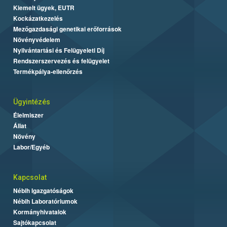
Kiemelt ügyek, EUTR
Kockázatkezelés
Mezőgazdasági genetikai erőforrások
Növényvédelem
Nyilvántartási és Felügyeleti Díj
Rendszerszervezés és felügyelet
Termékpálya-ellenőrzés
Ügyintézés
Élelmiszer
Állat
Növény
Labor/Egyéb
Kapcsolat
Nébih Igazgatóságok
Nébih Laboratóriumok
Kormányhivatalok
Sajtókapcsolat