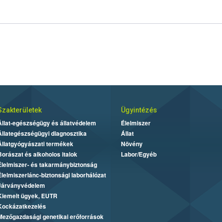
Szakterületek
Ügyintézés
Állat-egészségügy és állatvédelem
Élelmiszer
Állategészségügyi diagnosztika
Állat
Állatgyógyászati termékek
Növény
Borászat és alkoholos italok
Labor/Egyéb
Élelmiszer- és takarmánybiztonság
Élelmiszerlánc-biztonsági laborhálózat
Járványvédelem
Kiemelt ügyek, EUTR
Kockázatkezelés
Mezőgazdasági genetikai erőforrások