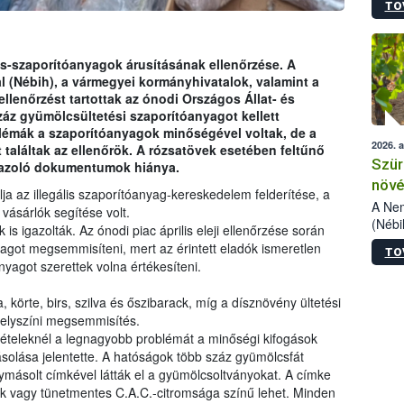
TO
kőris
jelen
talál
azono
cs-szaporítóanyagok árusításának ellenőrzése. A
folyta
l (Nébih), a vármegyei kormányhivatalok, valamint a
intéz
ellenőrzést tartottak az ónodi Országos Állat- és
össze
áz gyümölcsültetési szaporítóanyagot kellett
érdek
émák a szaporítóanyagok minőségével voltak, de a
2026. 
aláltak az ellenőrök. A rózsatövek esetében feltűnő
Szür
igazoló dokumentumok hiánya.
növé
a az illegális szaporítóanyag-kereskedelem felderítése, a
szől
A Nem
 vásárlók segítése volt.
(Nébi
is igazolták. Az ónodi piac április eleji ellenőrzése során
Klart
nyagot megsemmisíteni, mert az érintett eladók ismeretlen
TO
módos
agot szerettek volna értékesíteni.
egész
felha
körte, birs, szilva és őszibarack, míg a dísznövény ültetési
célja
helyszíni megsemmisítés.
lehet
 tételeknél a legnagyobb problémát a minőségi kifogások
Az Or
másolása jelentette. A hatóságok több száz gyümölcsfát
felha
másolt címkével látták el a gyümölcsoltványokat. A címke
terme
kék vagy tünetmentes C.A.C.-citromsága színű lehet. Minden