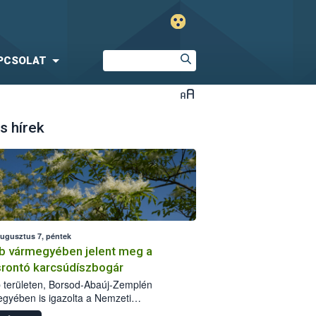
PCSOLAT
s hírek
augusztus 7, péntek
b vármegyében jelent meg a
srontó karcsúdíszbogár
 területen, Borsod-Abaúj-Zemplén
gyében is igazolta a Nemzeti
iszerlánc-biztonsági Hivatal (Nébih) a