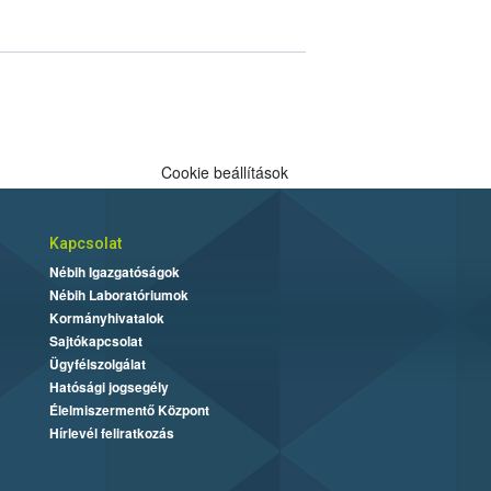
Cookie beállítások
Kapcsolat
Nébih Igazgatóságok
Nébih Laboratóriumok
Kormányhivatalok
Sajtókapcsolat
Ügyfélszolgálat
Hatósági jogsegély
Élelmiszermentő Központ
Hírlevél feliratkozás