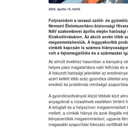
2024. április 15, hétfő
Folytatódott a tavaszi szőlő- és gyümöl
Nemzeti Élelmiszerlánc-biztonsági Hivata
NAV szakemberei április elején hatósági 
Kirakodóvásáron. Az akció során több sz
megsemmisíteniük. A leggyakoribb probl
címkék kapcsán is számos hiányosságot t
volt a fajtamegjelölés és a származást 
Az elmúlt évekhez hasonlóan a kampány célj
helyes piaci magatartásra való felhívás és a
A fokozott hatósági jelenlétet az eredmények 
azért kellett több száz gyümölcs ültetési a
eredetű és problémás minőségű szaporítóany
A gyümölcsoltványok közül többek közt alma, 
anyagoknál a rózsatövek esetében történt 
A lefoglalt és a helyszínen megsemmisített
mellett, a címkék hiánya és azok illegális 
kényszerültek megsemmisíteni, ugyanis fény
magasabb szaporítási fokozatú certifikált-