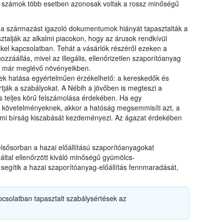
a számok több esetben azonosak voltak a rossz minőségű
s a származást igazoló dokumentumok hiányát tapasztalták a
ztalják az alkalmi piacokon, hogy az árusok rendkívül
el kapcsolatban. Tehát a vásárlók részéről ezeken a
zzáállás, mivel az illegális, ellenőrizetlen szaporítóanyag
a már meglévő növényeikben.
nek hatása egyértelműen érzékelhető: a kereskedők és
ják a szabályokat. A Nébih a jövőben is megteszi a
ás teljes körű felszámolása érdekében. Ha egy
i követelményeknek, akkor a hatóság megsemmisíti azt, a
i bírság kiszabását kezdeményezi. Az ágazat érdekében
 elsősorban a hazai előállítású szaporítóanyagokat
által ellenőrzött kiváló minőségű gyümölcs-
segítik a hazai szaporítóanyag-előállítás fennmaradását,
csolatban tapasztalt szabálysértések az