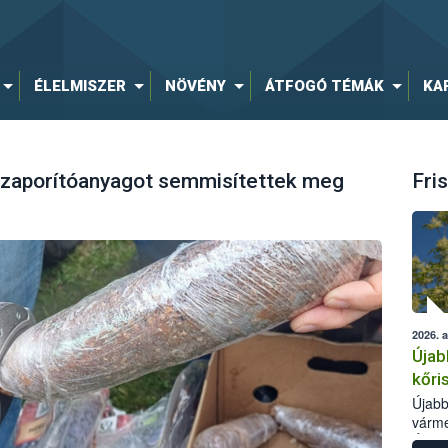
ÉLELMISZER
NÖVÉNY
ÁTFOGÓ TÉMÁK
KA
szaporítóanyagot semmisítettek meg
Fris
2026. 
Újab
kőri
Újabb
várme
Élelm