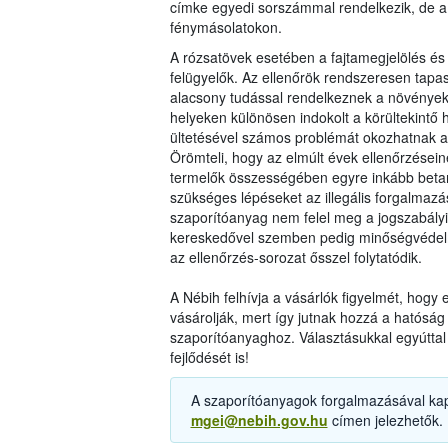
címke egyedi sorszámmal rendelkezik, de 
fénymásolatokon.
A rózsatövek esetében a fajtamegjelölés é
felügyelők. Az ellenőrök rendszeresen tapas
alacsony tudással rendelkeznek a növényekk
helyeken különösen indokolt a körültekintő ho
ültetésével számos problémát okozhatnak 
Örömteli, hogy az elmúlt évek ellenőrzései
termelők összességében egyre inkább betart
szükséges lépéseket az illegális forgalmaz
szaporítóanyag nem felel meg a jogszabály
kereskedővel szemben pedig minőségvédelm
az ellenőrzés-sorozat ősszel folytatódik.
A Nébih felhívja a vásárlók figyelmét, hogy
vásárolják, mert így jutnak hozzá a hatóság 
szaporítóanyaghoz. Választásukkal egyúttal 
fejlődését is!
A szaporítóanyagok forgalmazásával kap
mgei@nebih.gov.hu
címen jelezhetők.