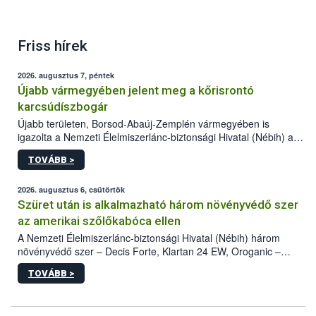
Friss hírek
2026. augusztus 7, péntek
Újabb vármegyében jelent meg a kőrisrontó
karcsúdíszbogár
Újabb területen, Borsod-Abaúj-Zemplén vármegyében is
igazolta a Nemzeti Élelmiszerlánc-biztonsági Hivatal (Nébih) a
kőrisrontó karcsúdíszbogár (Agrilus planipennis) jelenlétét. A
TOVÁBB >
kártevőt nem csak színcsapdában találták meg, de már fertőzött
fában is azonosították. A növényvédelmi szakemberek folytatják
az intenzív felderítést, emellett az intézkedéseket a szlovák
2026. augusztus 6, csütörtök
hatósággal is összehangolják a terjedés megállítása érdekében.
Szüret után is alkalmazható három növényvédő szer
az amerikai szőlőkabóca ellen
A Nemzeti Élelmiszerlánc-biztonsági Hivatal (Nébih) három
növényvédő szer – Decis Forte, Klartan 24 EW, Oroganic –
engedélyokiratát módosította, így azok a szüretet követően,
TOVÁBB >
egészen a vesszőérettség (BBCH 91) stádiumáig
felhasználhatóak a szőlőben. A kiterjesztések célja, hogy a korai
érésű szőlőkben is legyen lehetőség a károsító elleni további