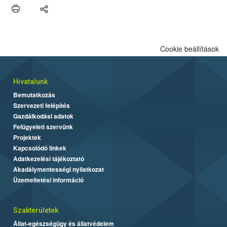
védekezésre. Az Oroganic készítmény kis kiszerelésben kiskerti
felhasználók számára is elérhető és ökológiai termesztésben is
engedélyezett.
Cookie beállítások
Hivatalunk
Bemutatkozás
Szervezeti felépítés
Gazdálkodási adatok
Felügyeleti szervünk
Projektek
Kapcsolódó linkek
Adatkezelési tájékoztató
Akadálymentességi nyilatkozat
Üzemeltetési információ
Szakterületek
Állat-egészségügy és állatvédelem