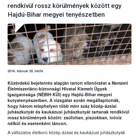
rendkívül rossz körülmények között egy
Hajdú-Bihar megyei tenyészetben
2016. február 29, hétfő
Közérdekű bejelentés alapján tartott ellenőrzést a Nemzeti
Élelmiszerlánc-biztonsági Hivatal Kiemelt Ügyek
Igazgatósága (NÉBIH KÜI) egy Hajdú-Bihar megyei
kutyatenyészetben. A vizsgálat során megállapították,
hogy három telephelyen több mint száz közép-ázsiai
juhászkutyát és kaukázusi juhászkutyát tartanak rendkívül
rossz körülmények között: zsúfoltan, piszokban, ivóvíz
nélkül és esetenként láncon.
A változatos életkorú közép-ázsiai és kaukázusi juhászkutyák