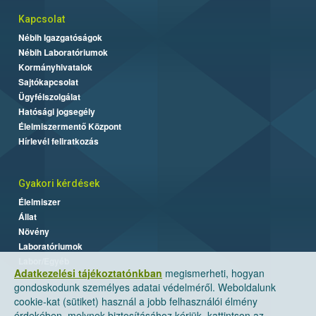
Kapcsolat
Nébih Igazgatóságok
Nébih Laboratóriumok
Kormányhivatalok
Sajtókapcsolat
Ügyfélszolgálat
Hatósági jogsegély
Élelmiszermentő Központ
Hírlevél feliratkozás
Gyakori kérdések
Élelmiszer
Állat
Növény
Laboratóriumok
Labor/Egyéb
Adatkezelési tájékoztatónkban
megismerheti, hogyan
gondoskodunk személyes adatai védelméről. Weboldalunk
cookie-kat (sütiket) használ a jobb felhasználói élmény
érdekében, melynek biztosításához kérjük, kattintson az