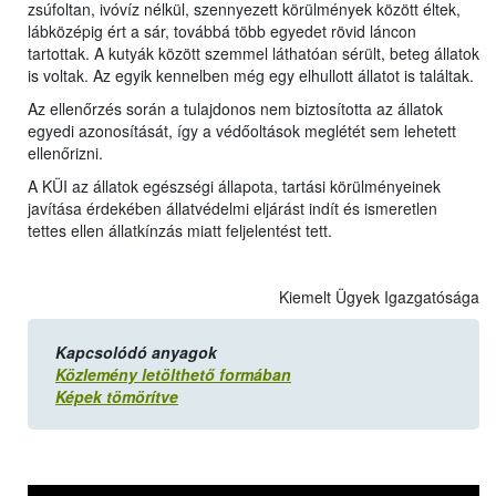
zsúfoltan, ivóvíz nélkül, szennyezett körülmények között éltek,
lábközépig ért a sár, továbbá több egyedet rövid láncon
tartottak. A kutyák között szemmel láthatóan sérült, beteg állatok
is voltak. Az egyik kennelben még egy elhullott állatot is találtak.
Az ellenőrzés során a tulajdonos nem biztosította az állatok
egyedi azonosítását, így a védőoltások meglétét sem lehetett
ellenőrizni.
A KÜI az állatok egészségi állapota, tartási körülményeinek
javítása érdekében állatvédelmi eljárást indít és ismeretlen
tettes ellen állatkínzás miatt feljelentést tett.
Kiemelt Ügyek Igazgatósága
Kapcsolódó anyagok
Közlemény letölthető formában
Képek tömörítve