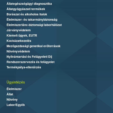
Állategészségügyi diagnosztika
Állatgyógyászati termékek
Borászat és alkoholos italok
Élelmiszer- és takarmánybiztonság
Élelmiszerlánc-biztonsági laborhálózat
Járványvédelem
Kiemelt ügyek, EUTR
Kockázatkezelés
Mezőgazdasági genetikai erőforrások
Növényvédelem
Nyilvántartási és Felügyeleti Díj
Rendszerszervezés és felügyelet
Termékpálya-ellenőrzés
Ügyintézés
Élelmiszer
Állat
Növény
Labor/Egyéb