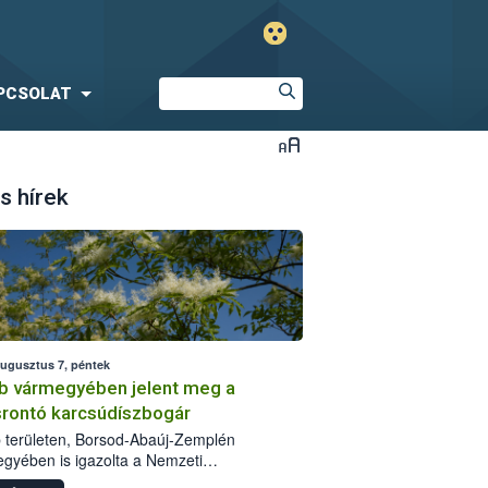
PCSOLAT
s hírek
augusztus 7, péntek
b vármegyében jelent meg a
srontó karcsúdíszbogár
 területen, Borsod-Abaúj-Zemplén
gyében is igazolta a Nemzeti
iszerlánc-biztonsági Hivatal (Nébih) a