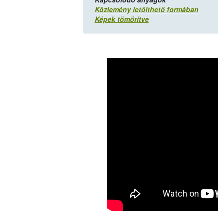
Közlemény letölthető formában
Képek tömörítve