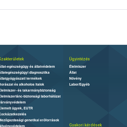
Szakterületek
Ügyintézés
Állat-egészségügy és állatvédelem
Élelmiszer
Állategészségügyi diagnosztika
Állat
Állatgyógyászati termékek
Növény
Borászat és alkoholos italok
Labor/Egyéb
Élelmiszer- és takarmánybiztonság
Élelmiszerlánc-biztonsági laborhálózat
Járványvédelem
Kiemelt ügyek, EUTR
Kockázatkezelés
Mezőgazdasági genetikai erőforrások
Gyakori kérdések
Növényvédelem