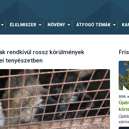
ÉLELMISZER
NÖVÉNY
ÁTFOGÓ TÉMÁK
KA
tak rendkívül rossz körülmények
Fris
ei tenyészetben
2026. 
Újab
kőri
Újabb
várme
Élelm