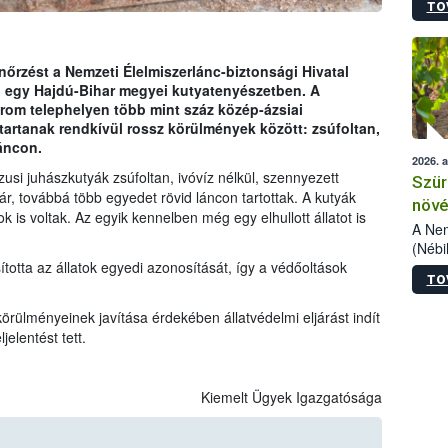
TO
kőris
jelen
talál
azono
enőrzést a Nemzeti Élelmiszerlánc-biztonsági Hivatal
folyta
 egy Hajdú-Bihar megyei kutyatenyészetben. A
intéz
árom telephelyen több mint száz közép-ázsiai
össze
tartanak rendkívül rossz körülmények között: zsúfoltan,
érdek
áncon.
2026. 
usi juhászkutyák zsúfoltan, ivóvíz nélkül, szennyezett
Szür
ár, továbbá több egyedet rövid láncon tartottak. A kutyák
növé
k is voltak. Az egyik kennelben még egy elhullott állatot is
szől
A Nem
(Nébi
Klart
totta az állatok egyedi azonosítását, így a védőoltások
TO
módos
egész
 körülményeinek javítása érdekében állatvédelmi eljárást indít
felha
jelentést tett.
célja
lehet
Az Or
Kiemelt Ügyek Igazgatósága
felha
terme