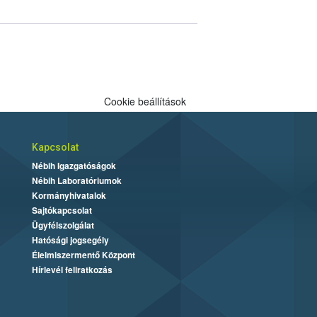
Cookie beállítások
Kapcsolat
Nébih Igazgatóságok
Nébih Laboratóriumok
Kormányhivatalok
Sajtókapcsolat
Ügyfélszolgálat
Hatósági jogsegély
Élelmiszermentő Központ
Hírlevél feliratkozás