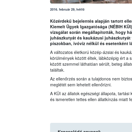
2016. február 29, hétfő
Közérdekű bejelentés alapján tartott ell
Kiemelt Ügyek Igazgatósága (NÉBIH KÜI)
vizsgálat során megállapították, hogy h
juhászkutyát és kaukázusi juhászkutyát 
piszokban, ivóvíz nélkül és esetenként l
A változatos életkorú közép-ázsiai és kaukáz
körülmények között éltek, lábközépig ért a s
között szemmel láthatóan sérült, beteg állato
találtak.
Az ellenőrzés során a tulajdonos nem biztosí
meglétét sem lehetett ellenőrizni.
A KÜI az állatok egészségi állapota, tartási
és ismeretlen tettes ellen állatkínzás miatt fel
Kapcsolódó anyagok