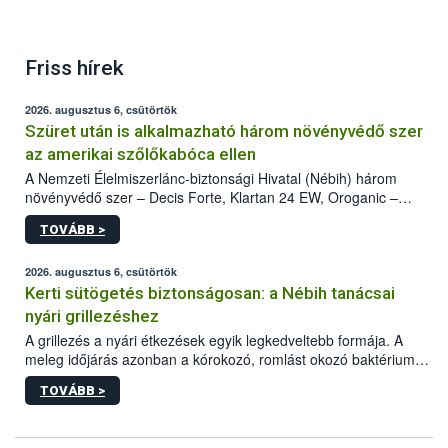
Friss hírek
2026. augusztus 6, csütörtök
Szüret után is alkalmazható három növényvédő szer
az amerikai szőlőkabóca ellen
A Nemzeti Élelmiszerlánc-biztonsági Hivatal (Nébih) három
növényvédő szer – Decis Forte, Klartan 24 EW, Oroganic –
engedélyokiratát módosította, így azok a szüretet követően,
TOVÁBB >
egészen a vesszőérettség (BBCH 91) stádiumáig
felhasználhatóak a szőlőben. A kiterjesztések célja, hogy a korai
érésű szőlőkben is legyen lehetőség a károsító elleni további
2026. augusztus 6, csütörtök
védekezésre. Az Oroganic készítmény kis kiszerelésben kiskerti
Kerti sütögetés biztonságosan: a Nébih tanácsai
felhasználók számára is elérhető és ökológiai termesztésben is
nyári grillezéshez
engedélyezett.
A grillezés a nyári étkezések egyik legkedveltebb formája. A
meleg időjárás azonban a kórokozó, romlást okozó baktériumok
gyorsabb szaporodásának is kedvez. A szabadtéri sütögetés
TOVÁBB >
ezért nem csupán a megfelelő sütési technikáról szól: legalább
ilyen fontos az alapanyagok biztonságos kezelése, az alapvető
higiéniai szabályok betartása, a megfelelő hőkezelés, valamint a