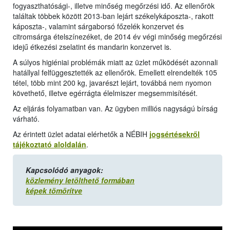
fogyaszthatósági-, illetve minőség megőrzési idő. Az ellenőrök
találtak többek között 2013-ban lejárt székelykáposzta-, rakott
káposzta-, valamint sárgaborsó főzelék konzervet és
citromsárga ételszínezéket, de 2014 év végi minőség megőrzési
idejű étkezési zselatint és mandarin konzervet is.
A súlyos higiéniai problémák miatt az üzlet működését azonnali
hatállyal felfüggesztették az ellenőrök. Emellett elrendelték 105
tétel, több mint 200 kg, javarészt lejárt, továbbá nem nyomon
követhető, illetve egérrágta élelmiszer megsemmisítését.
Az eljárás folyamatban van. Az ügyben milliós nagyságú bírság
várható.
Az érintett üzlet adatai elérhetők a NÉBIH
jogsértésekről
tájékoztató aloldalán
.
Kapcsolódó anyagok:
közlemény letölthető formában
képek tömörítve