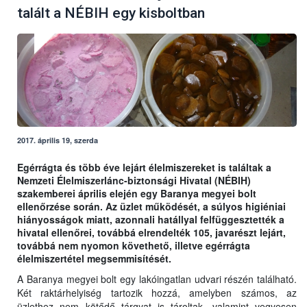
talált a NÉBIH egy kisboltban
2017. április 19, szerda
Egérrágta és több éve lejárt élelmiszereket is találtak a
Nemzeti Élelmiszerlánc-biztonsági Hivatal (NÉBIH)
szakemberei április elején egy Baranya megyei bolt
ellenőrzése során. Az üzlet működését, a súlyos higiéniai
hiányosságok miatt, azonnali hatállyal felfüggesztették a
hivatal ellenőrei, továbbá elrendelték 105, javarészt lejárt,
továbbá nem nyomon követhető, illetve egérrágta
élelmiszertétel megsemmisítését.
A Baranya megyei bolt egy lakóingatlan udvari részén található.
Két raktárhelyiség tartozik hozzá, amelyben számos, az
üzlethez nem kötődő tárgyat is tároltak, valamint vegyesen