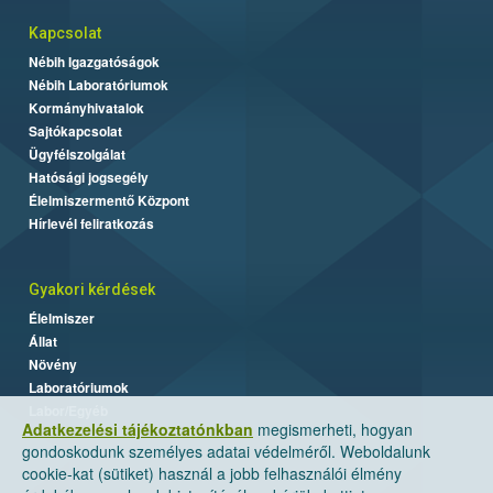
Kapcsolat
Nébih Igazgatóságok
Nébih Laboratóriumok
Kormányhivatalok
Sajtókapcsolat
Ügyfélszolgálat
Hatósági jogsegély
Élelmiszermentő Központ
Hírlevél feliratkozás
Gyakori kérdések
Élelmiszer
Állat
Növény
Laboratóriumok
Labor/Egyéb
Adatkezelési tájékoztatónkban
megismerheti, hogyan
gondoskodunk személyes adatai védelméről. Weboldalunk
cookie-kat (sütiket) használ a jobb felhasználói élmény