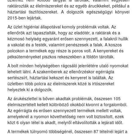
raktározták az élelmiszereket és az egyéb árucikkeket, például a
háztartási tisztítószereket. A dolgozók egészségügyi könyvei
2015-ben lejártak.
Az üzlet higiéniai állapotával komoly problémák voltak. Az
ellenőrök azt tapasztalták, hogy az eladótér, a raktárak és a
kézmosó helyiség egyaránt erősen szennyezett, a falakról hullik
a vakolat és a festék, valamint penészesek a falak. A koszos
polcokon a termékek egy része is poros volt. A kenyereket és
péksüteményeket piszkos rekeszekben a földön tárolták.
A bolt minden helyiségében rágcsáló jelenlétére utaló nyomokat
lehetett látni. A szakemberek az ellenőrzéskor egérrágta
sertészsírt, háztartási kekszet és kenyeret is találtak. Az
üzletben több polcra az élelmiszerek közé is irtószereket
helyeztek ki a dolgozók.
Az árukészlettel is bőven akadtak problémák, összesen 105
élelmiszertételt kellett különböző okokból kivonni a forgalomból.
Az egérrágta és erősen szennyezett termékek mellett voltak,
amelyeknél a nyomon követhetőség nem volt biztosított, ezek
közt 6 olyan tétel is akadt, melyről eltávolították a lejárati időt.
A termékek túlnyomó többségénél, összesen 87 tételnél lejárt a