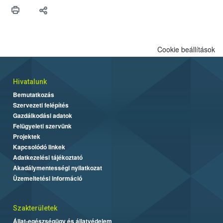
maradékok szakszerű tárolása. A Nemzeti Élelmiszerlánc-
biztonsági Hivatal (Nébih) Oktatási Programja összegyűjtötte a
biztonságos grillezés legfontosabb tudnivalóit.
Cookie beállítások
Hivatalunk
Bemutatkozás
Szervezeti felépítés
Gazdálkodási adatok
Felügyeleti szervünk
Projektek
Kapcsolódó linkek
Adatkezelési tájékoztató
Akadálymentességi nyilatkozat
Üzemeltetési információ
Szakterületek
Állat-egészségügy és állatvédelem