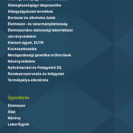
Állategészségügyi diagnosztika
Állatgyógyászati termékek
Borászat és alkoholos italok
Élelmiszer- és takarmánybiztonság
Élelmiszerlánc-biztonsági laborhálózat
Járványvédelem
Kiemelt ügyek, EUTR
Kockázatkezelés
Mezőgazdasági genetikai erőforrások
Növényvédelem
Nyilvántartási és Felügyeleti Díj
Rendszerszervezés és felügyelet
Termékpálya-ellenőrzés
Ügyintézés
Élelmiszer
Állat
Növény
Labor/Egyéb