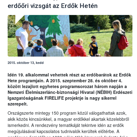
erdőőri vizsgát az Erdők Hetén
2015. október 13, kedd
Idén 19. alkalommal vehettek részt az erdőbarátok az Erdők
Hete programjain. A 2015. szeptember 28. és október 4.
között lezajlott egyhetes programsorozat három napján a
Nemzeti Élelmiszerlánc-biztonsági Hivatal (NÉBIH) Erdészeti
Igazgatóságának FIRELIFE projektje is nagy sikerrel
szerepelt.
Országszerte mintegy 150 program közül válogathattak azok,
akik közös kincsünkkel, a magyar erdőkkel akartak közelebbről
ismerkedni. A rendezvény tematikáját tekintve idén az erdők
megújulásával kapcsolatos tudnivalók kerültek előtérbe. A