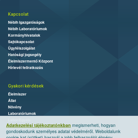
Kapcsolat
Nébih Igazgatóságok
Nébih Laboratóriumok
Kormányhivatalok
Sajtókapcsolat
Ügyfélszolgálat
Hatósági jogsegély
Élelmiszermentő Központ
Hírlevél feliratkozás
Gyakori kérdések
Élelmiszer
Állat
Növény
Laboratóriumok
Labor/Egyéb
Adatkezelési tájékoztatónkban
megismerheti, hogyan
gondoskodunk személyes adatai védelméről. Weboldalunk
cookie-kat (sütiket) használ a jobb felhasználói élmény