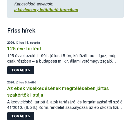
Kapcsolódó anyagok:
a közlemény letölthető formában
Friss hírek
2026. július 15, szerda
125 éve történt
125 évvel ezelőtt 1901. július 15-én, költözött be – igaz, még
csak részben – a budapesti m. kir. állami vetőmagvizsgáló
állomás a Kis Rókus utca 15. szám alatti, Czigler Győző által
TOVÁBB >
tervezett új épületébe.
2026. július 6, hétfő
Az ebek viselkedésének megítélésében jártas
szakértők listája
A kedvtelésből tartott állatok tartásáról és forgalmazásáról szóló
41/2010. (II. 26.) Korm.rendelet szabályozza az eb okozta fizikai
sérülés, illetve ennek veszélye keletkezésekor felmerülő
TOVÁBB >
hatósági feladatokat, valamint a veszélyes eb tartását és annak
engedélyezését. Ezen eljárások során szükség esetén be kell