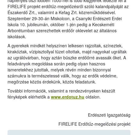
napfényes őszi időben 1000-nél is több kisgyerek fedezte fel a
FIRELIFE projekt erdőtűz-megelőzésről szóló kalandpályáját az
Északerdő Zrt., valamint a Kefag Zrt. közreműködésével.
Szeptember 29-30-án Miskolcon, a Csanyiki Erdészeti Erdei
Iskola 10. jubileumán, október 1-jén pedig a Kecskeméti
Arborétumban szerezhettek erdőőr oklevelet az általános
iskolások.
A gyerekek mindkét helyszínen lelkesen rajzoltak, színeztek,
kirakóztak, vízipisztollyal tüzet oltottak, majd nagyokat ugráltak
az ugrálóvárban, hogy aztán büszke erdőőrré avassák őket. A
feladványok megoldása során pedig olyan hasznos
ismeretekhez jutottak, melyek révén minden bizonnyal
számukra is természetessé válik, hogy az erdők védelme,
megőrzése közös érdekünk, közös feladatunk.
További információk, valamint a rendezvényeken készült
fényképek elérhetők a
www.erdotuz.hu
oldalon.
Erdészeti Igazgatóság
FIRELIFE Erdőtűz-megelőzési projekt