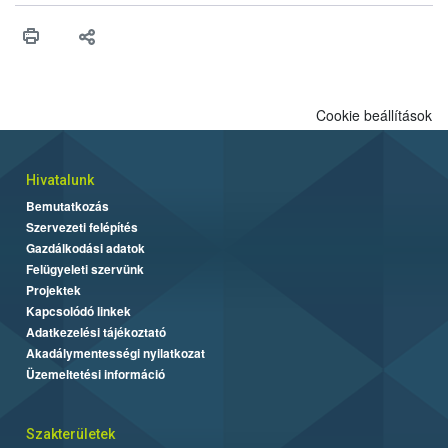
vonni az ebek viselkedésének megítélésében jártas szakértőt.
Cookie beállítások
Hivatalunk
Bemutatkozás
Szervezeti felépítés
Gazdálkodási adatok
Felügyeleti szervünk
Projektek
Kapcsolódó linkek
Adatkezelési tájékoztató
Akadálymentességi nyilatkozat
Üzemeltetési információ
Szakterületek