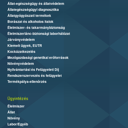
Állat-egészségügy és állatvédelem
Állategészségügyi diagnosztika
Állatgyógyászati termékek
Borászat és alkoholos italok
Élelmiszer- és takarmánybiztonság
Élelmiszerlánc-biztonsági laborhálózat
Járványvédelem
Kiemelt ügyek, EUTR
Kockázatkezelés
Mezőgazdasági genetikai erőforrások
Növényvédelem
Nyilvántartási és Felügyeleti Díj
Rendszerszervezés és felügyelet
Termékpálya-ellenőrzés
Ügyintézés
Élelmiszer
Állat
Növény
Labor/Egyéb